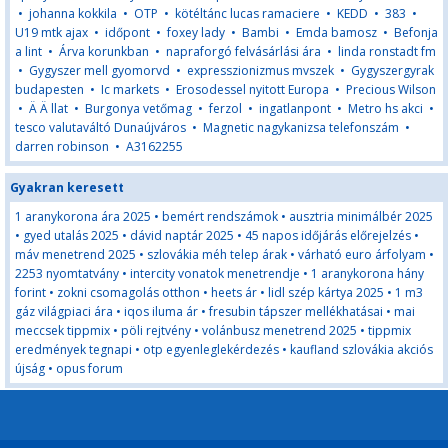
•
johanna kokkila
•
OTP
•
kötéltánc lucas ramaciere
•
KEDD
•
383
•
U19 mtk ajax
•
időpont
•
foxey lady
•
Bambi
•
Emda bamosz
•
Befonja
a lint
•
Árva korunkban
•
napraforgó felvásárlási ára
•
linda ronstadt fm
•
Gygyszer mell gyomorvd
•
expresszionizmus mvszek
•
Gygyszergyrak
budapesten
•
Ic markets
•
Erosodessel nyitott Europa
•
Precious Wilson
•
Ä Ä llat
•
Burgonya vetőmag
•
ferzol
•
ingatlanpont
•
Metro hs akci
•
tesco valutaváltó Dunaújváros
•
Magnetic nagykanizsa telefonszám
•
darren robinson
•
A3162255
Gyakran keresett
1 aranykorona ára 2025
•
bemért rendszámok
•
ausztria minimálbér 2025
•
gyed utalás 2025
•
dávid naptár 2025
•
45 napos időjárás előrejelzés
•
máv menetrend 2025
•
szlovákia méh telep árak
•
várható euro árfolyam
•
2253 nyomtatvány
•
intercity vonatok menetrendje
•
1 aranykorona hány
forint
•
zokni csomagolás otthon
•
heets ár
•
lidl szép kártya 2025
•
1 m3
gáz világpiaci ára
•
iqos iluma ár
•
fresubin tápszer mellékhatásai
•
mai
meccsek tippmix
•
pöli rejtvény
•
volánbusz menetrend 2025
•
tippmix
eredmények tegnapi
•
otp egyenleglekérdezés
•
kaufland szlovákia akciós
újság
•
opus forum