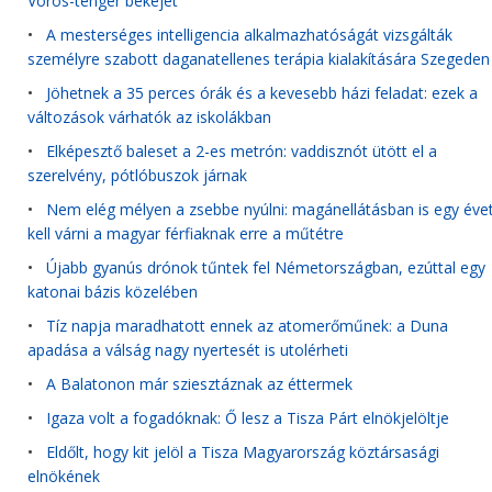
Vörös-tenger békéjét
•
A mesterséges intelligencia alkalmazhatóságát vizsgálták
személyre szabott daganatellenes terápia kialakítására Szegeden
•
Jöhetnek a 35 perces órák és a kevesebb házi feladat: ezek a
változások várhatók az iskolákban
•
Elképesztő baleset a 2-es metrón: vaddisznót ütött el a
szerelvény, pótlóbuszok járnak
•
Nem elég mélyen a zsebbe nyúlni: magánellátásban is egy éve
kell várni a magyar férfiaknak erre a műtétre
•
Újabb gyanús drónok tűntek fel Németországban, ezúttal egy
katonai bázis közelében
•
Tíz napja maradhatott ennek az atomerőműnek: a Duna
apadása a válság nagy nyertesét is utolérheti
•
A Balatonon már sziesztáznak az éttermek
•
Igaza volt a fogadóknak: Ő lesz a Tisza Párt elnökjelöltje
•
Eldőlt, hogy kit jelöl a Tisza Magyarország köztársasági
elnökének