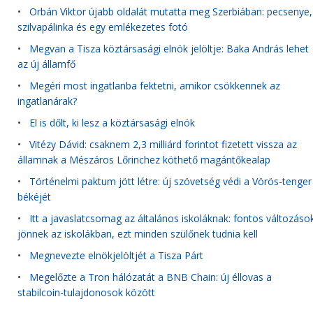
•
Orbán Viktor újabb oldalát mutatta meg Szerbiában: pecsenye,
szilvapálinka és egy emlékezetes fotó
•
Megvan a Tisza köztársasági elnök jelöltje: Baka András lehet
az új államfő
•
Megéri most ingatlanba fektetni, amikor csökkennek az
ingatlanárak?
•
El is dőlt, ki lesz a köztársasági elnök
•
Vitézy Dávid: csaknem 2,3 milliárd forintot fizetett vissza az
államnak a Mészáros Lőrinchez köthető magántőkealap
•
Történelmi paktum jött létre: új szövetség védi a Vörös-tenger
békéjét
•
Itt a javaslatcsomag az általános iskoláknak: fontos változáso
jönnek az iskolákban, ezt minden szülőnek tudnia kell
•
Megnevezte elnökjelöltjét a Tisza Párt
•
Megelőzte a Tron hálózatát a BNB Chain: új éllovas a
stabilcoin-tulajdonosok között