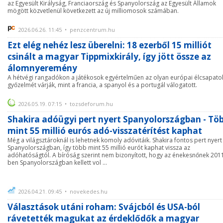
az Egyesült Királyság, Franciaország és Spanyolország az Egyesült Államok
mögött közvetlenül következett az új milliomosok számában.
2026.06.26. 11:45 • penzcentrum.hu
Ezt elég nehéz lesz überelni: 18 ezerből 15 milliót
csinált a magyar Tippmixkirály, így jött össze az
álomnyeremény
A hétvégi rangadókon a játékosok egyértelműen az olyan európai élcsapato
győzelmét várják, mint a francia, a spanyol és a portugál válogatott.
2026.05.19. 07:15 • tozsdeforum.hu
Shakira adóügyi pert nyert Spanyolországban - Tö
mint 55 millió eurós adó-visszatérítést kaphat
Még a világsztároknál is lehetnek komoly adóvitáik. Shakira fontos pert nyert
Spanyolországban, így több mint 55 millió eurót kaphat vissza az
adóhatóságtól. A bíróság szerint nem bizonyított, hogy az énekesnőnek 201
ben Spanyolországban kellett vol ...
2026.04.21. 09:45 • novekedes.hu
Választások utáni roham: Svájcból és USA-ból
rávetették magukat az érdeklődők a magyar