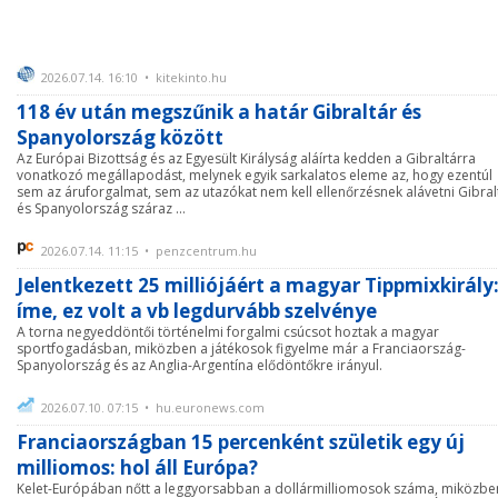
2026.07.14. 16:10 • kitekinto.hu
118 év után megszűnik a határ Gibraltár és
Spanyolország között
Az Európai Bizottság és az Egyesült Királyság aláírta kedden a Gibraltárra
vonatkozó megállapodást, melynek egyik sarkalatos eleme az, hogy ezentúl
sem az áruforgalmat, sem az utazókat nem kell ellenőrzésnek alávetni Gibral
és Spanyolország száraz ...
2026.07.14. 11:15 • penzcentrum.hu
Jelentkezett 25 milliójáért a magyar Tippmixkirály
íme, ez volt a vb legdurvább szelvénye
A torna negyeddöntői történelmi forgalmi csúcsot hoztak a magyar
sportfogadásban, miközben a játékosok figyelme már a Franciaország-
Spanyolország és az Anglia-Argentína elődöntőkre irányul.
2026.07.10. 07:15 • hu.euronews.com
Franciaországban 15 percenként születik egy új
milliomos: hol áll Európa?
Kelet-Európában nőtt a leggyorsabban a dollármilliomosok száma, miközbe