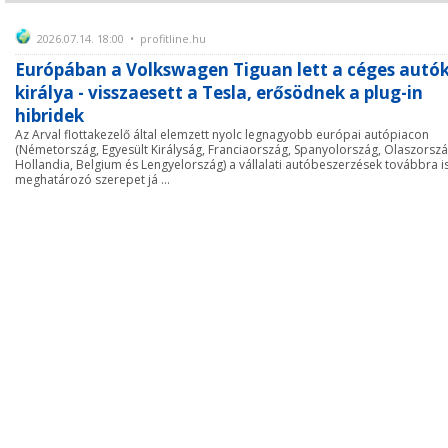
2026.07.14. 18:00 • profitline.hu
Európában a Volkswagen Tiguan lett a céges autó
királya - visszaesett a Tesla, erősödnek a plug-in
hibridek
Az Arval flottakezelő által elemzett nyolc legnagyobb európai autópiacon
(Németország, Egyesült Királyság, Franciaország, Spanyolország, Olaszorszá
Hollandia, Belgium és Lengyelország) a vállalati autóbeszerzések továbbra i
meghatározó szerepet já ...