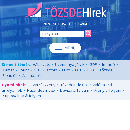
2026. AUGUSZTUS 8. 14:04
Kiemelt témák:
Választás
•
Üzemanyagárak
•
GDP
•
Infláció
•
Kamat
•
Forint
•
Olaj
•
Bitcoin
•
Euro
•
OTP
•
BUX
•
Tőzsde
•
Elemzés
•
Állampapír
Gyorslinkek:
Hazai részvény
•
Tőzsdeindexek
•
Valós idejű
árfolyamok
•
Határidős index
•
Deviza árfolyam
•
Arany árfolyam
•
Kriptovaluta árfolyam