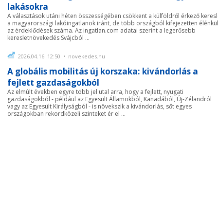
lakásokra
A választások utáni héten összességében csökkent a külföldről érkező keresl
a magyarországi lakóingatlanok iránt, de több országból kifejezetten élénkül
az érdeklődések száma. Az ingatlan.com adatai szerint a legerősebb
keresletnövekedés Svájcból ...
2026.04.16. 12:50 • novekedes.hu
A globális mobilitás új korszaka: kivándorlás a
fejlett gazdaságokból
Az elmúlt években egyre több jel utal arra, hogy a fejlett, nyugati
gazdaságokból - például az Egyesült Államokból, Kanadából, Új-Zélandról
vagy az Egyesült Királyságból - is növekszik a kivándorlás, sőt egyes
országokban rekordközeli szinteket ér el ...