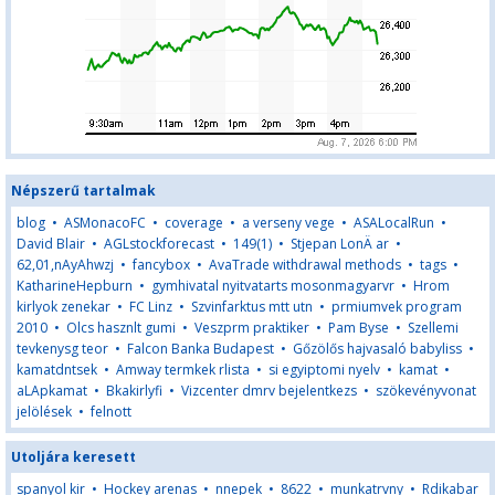
Népszerű tartalmak
blog
•
ASMonacoFC
•
coverage
•
a verseny vege
•
ASALocalRun
•
David Blair
•
AGLstockforecast
•
149(1)
•
Stjepan LonÄ ar
•
62,01,nAyAhwzj
•
fancybox
•
AvaTrade withdrawal methods
•
tags
•
KatharineHepburn
•
gymhivatal nyitvatarts mosonmagyarvr
•
Hrom
kirlyok zenekar
•
FC Linz
•
Szvinfarktus mtt utn
•
prmiumvek program
2010
•
Olcs hasznlt gumi
•
Veszprm praktiker
•
Pam Byse
•
Szellemi
tevkenysg teor
•
Falcon Banka Budapest
•
Gőzölős hajvasaló babyliss
•
kamatdntsek
•
Amway termkek rlista
•
si egyiptomi nyelv
•
kamat
•
aLApkamat
•
Bkakirlyfi
•
Vizcenter dmrv bejelentkezs
•
szökevényvonat
jelölések
•
felnott
Utoljára keresett
spanyol kir
•
Hockey arenas
•
nnepek
•
8622
•
munkatrvny
•
Rdikabar