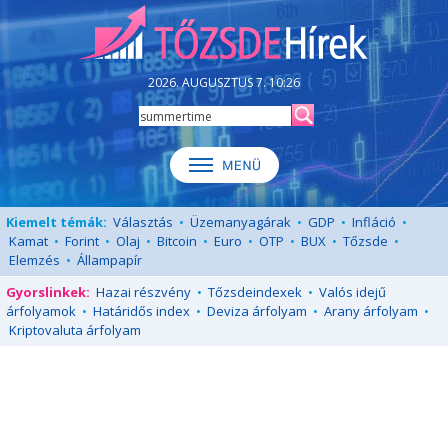
2026. AUGUSZTUS 7. 10:26
Kiemelt témák:
Választás
•
Üzemanyagárak
•
GDP
•
Infláció
•
Kamat
•
Forint
•
Olaj
•
Bitcoin
•
Euro
•
OTP
•
BUX
•
Tőzsde
•
Elemzés
•
Állampapír
Gyorslinkek:
Hazai részvény
•
Tőzsdeindexek
•
Valós idejű
árfolyamok
•
Határidős index
•
Deviza árfolyam
•
Arany árfolyam
•
Kriptovaluta árfolyam