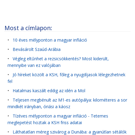
Most a címlapon:
•
10 éves mélyponton a magyar infláció
•
Bevásárolt Szaúd-Arábia
•
Végleg eltűnhet a rezsicsökkentés? Most kiderült,
mennyibe van ez valójában
•
Jó híreket közölt a KSH, főleg a nyugdíjasok lélegezhetnek
fel
•
Hatalmas kaszált eddig az idén a Mol
•
Teljesen megbénult az M1-es autópálya: kilométeres a sor
mindkét irányban, óriási a káosz
•
Tízéves mélyponton a magyar infláció - Tetemes
meglepetést hoztak a KSH friss adatai
•
Láthatatlan méreg szivárog a Dunába: a gyanútlan sétálók