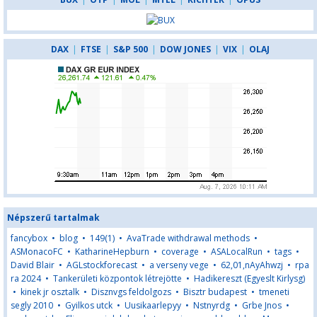
DAX
|
FTSE
|
S&P 500
|
DOW JONES
|
VIX
|
OLAJ
Népszerű tartalmak
fancybox
•
blog
•
149(1)
•
AvaTrade withdrawal methods
•
ASMonacoFC
•
KatharineHepburn
•
coverage
•
ASALocalRun
•
tags
•
David Blair
•
AGLstockforecast
•
a verseny vege
•
62,01,nAyAhwzj
•
rpa
ra 2024
•
Tankerületi központok létrejötte
•
Hadikereszt (Egyeslt Kirlysg)
•
kinek jr osztalk
•
Disznvgs feldolgozs
•
Bisztr budapest
•
tmeneti
segly 2010
•
Gyilkos utck
•
Uusikaarlepyy
•
Nstnyrdg
•
Grbe Jnos
•