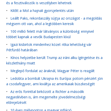
és a fesztiválozók is veszélyben lehetnek
•
Kilőtt a Mol a hajnali gyorsjelentés után
•
Leállt Paks, rekordaszály sújtja az országot - a megoldás
mégsem ott van, ahol a legtöbben keresik
•
100 millió felett már látványos a különbség: ennyivel
többet kapnak a vevők Budapesten kívül
•
Igazi kisbirtok mindenhez közel: ritka lehetőség vár
Pétfürdő határában
•
Kínos helyzetbe került Trump az iráni alku ígérgetése és a
készlethiány miatt
•
Meglepő fordulat az áraknál, Magyar Péter is reagált
•
Ledobta a bombát Ukrajna és Európa: potom pénzért jön
a csodafegyver, ami kiváltja az amerikaiak büszkeségét
•
Az erős forinttal birkózott a Richter a második
negyedévben is, ám megemelte jövedelmezőségi
előrejelzését
•
10 éves mélyponton a magyar infláció