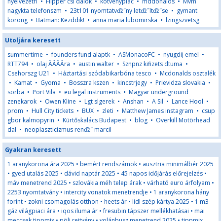
nyelvezetrl
•
Flipper csi dalok
•
kotvenypiac
•
mddonalds
•
Mvm
nagykta telefonszm
•
23t101 nyomtatvďż˝ny letďż˝ltďż˝se
•
gymant
korong
•
Batman: Kezddik!
•
anna maria lubomirska
•
lzingszvetsg
Utoljára keresett
summertime
•
founders fund alaptk
•
ASMonacoFC
•
nyugdij emel
•
RTT794
•
olaj ÄÂÄÂra
•
austin walter
•
Sznpnz kifizets dtuma
•
Csehorszg U21
•
Háztartási szódabikarbóna tesco
•
Mcdonalds osztalék
•
Kamat
•
Gyoma
•
Bosszra kszen
•
kincstrjegy
•
Prievidza slovakia
•
sorba
•
Port Vila
•
eu legal instruments
•
Magyar underground
zenekarok
•
Owen Kline
•
Lgt slgerek
•
Anshan
•
A Sil
•
Lance Hool
•
prom
•
Hull City tickets
•
BUX
•
zleti
•
Matthew James instagram
•
csup
gbor kalmopyrin
•
Kürtőskalács Budapest
•
blog
•
Overkill Motörhead
dal
•
neoplaszticizmus renďż˝ marcil
Gyakran keresett
1 aranykorona ára 2025
•
bemért rendszámok
•
ausztria minimálbér 2025
•
gyed utalás 2025
•
dávid naptár 2025
•
45 napos időjárás előrejelzés
•
máv menetrend 2025
•
szlovákia méh telep árak
•
várható euro árfolyam
•
2253 nyomtatvány
•
intercity vonatok menetrendje
•
1 aranykorona hány
forint
•
zokni csomagolás otthon
•
heets ár
•
lidl szép kártya 2025
•
1 m3
gáz világpiaci ára
•
iqos iluma ár
•
fresubin tápszer mellékhatásai
•
mai
meccsek tippmix
•
pöli rejtvény
•
volánbusz menetrend 2025
•
tippmix