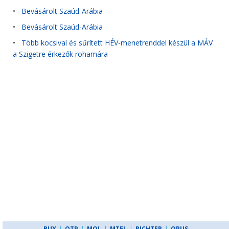
•
Bevásárolt Szaúd-Arábia
•
Bevásárolt Szaúd-Arábia
•
Több kocsival és sűrített HÉV-menetrenddel készül a MÁV
a Szigetre érkezők rohamára
BUX
|
OTP
|
MOL
|
MTEL
|
RICHTER
|
OPUS