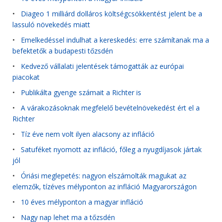
•
Diageo 1 milliárd dolláros költségcsökkentést jelent be a
lassuló növekedés miatt
•
Emelkedéssel indulhat a kereskedés: erre számítanak ma a
befektetők a budapesti tőzsdén
•
Kedvező vállalati jelentések támogatták az európai
piacokat
•
Publikálta gyenge számait a Richter is
•
A várakozásoknak megfelelő bevételnövekedést ért el a
Richter
•
Tíz éve nem volt ilyen alacsony az infláció
•
Satuféket nyomott az infláció, főleg a nyugdíjasok jártak
jól
•
Óriási meglepetés: nagyon elszámolták magukat az
elemzők, tízéves mélyponton az infláció Magyarországon
•
10 éves mélyponton a magyar infláció
•
Nagy nap lehet ma a tőzsdén