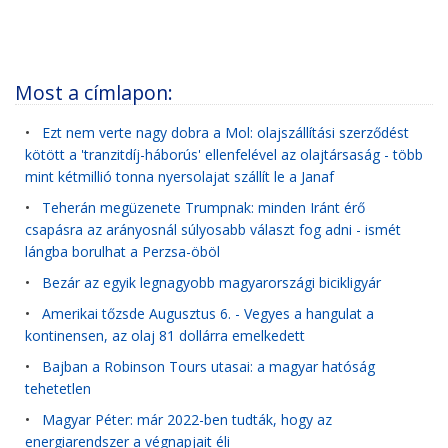
Most a címlapon:
•
Ezt nem verte nagy dobra a Mol: olajszállítási szerződést
kötött a 'tranzitdíj-háborús' ellenfelével az olajtársaság - több
mint kétmillió tonna nyersolajat szállít le a Janaf
•
Teherán megüzenete Trumpnak: minden Iránt érő
csapásra az arányosnál súlyosabb választ fog adni - ismét
lángba borulhat a Perzsa-öböl
•
Bezár az egyik legnagyobb magyarországi bicikligyár
•
Amerikai tőzsde Augusztus 6. - Vegyes a hangulat a
kontinensen, az olaj 81 dollárra emelkedett
•
Bajban a Robinson Tours utasai: a magyar hatóság
tehetetlen
•
Magyar Péter: már 2022-ben tudták, hogy az
energiarendszer a végnapjait éli