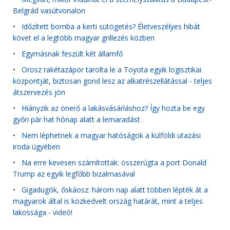
Belgrád vasútvonalon
•
Időzített bomba a kerti sütögetés? Életveszélyes hibát
követ el a legtöbb magyar grillezés közben
•
Egymásnak feszült két államfő
•
Orosz rakétazápor tarolta le a Toyota egyik logisztikai
központját, biztosan gond lesz az alkatrészellátással - teljes
átszervezés jön
•
Hiányzik az önerő a lakásvásárláshoz? Így hozta be egy
győri pár hat hónap alatt a lemaradást
•
Nem léphetnek a magyar hatóságok a külföldi utazási
iroda ügyében
•
Na erre kevesen számítottak: összerúgta a port Donald
Trump az egyik legfőbb bizalmasával
•
Gigadugók, őskáosz: három nap alatt többen lépték át a
magyarok által is közkedvelt ország határát, mint a teljes
lakossága - videó!