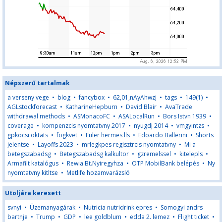
Népszerű tartalmak
a verseny vege
•
blog
•
fancybox
•
62,01,nAyAhwzj
•
tags
•
149(1)
•
AGLstockforecast
•
KatharineHepburn
•
David Blair
•
AvaTrade
withdrawal methods
•
ASMonacoFC
•
ASALocalRun
•
Bors Istvn 1939
•
coverage
•
kompenzcis nyomtatvny 2017
•
nyugdj 2014
•
vmgyintzs
•
gpkocsi oktats
•
fogkvet
•
Euler hermes lls
•
Edoardo Ballerini
•
Shorts
jelentse
•
Layoffs 2023
•
mrlegkpes regisztrcis nyomtatvny
•
Mi a
betegszabadsg
•
Betegszabadsg kalkultor
•
gzremelssel
•
kitelepls
•
Armafilt katalógus
•
Rewia Bt.Nyiregyhza
•
OTP MobilBank belépés
•
Ny
nyomtatvny kitltse
•
Metlife hozamvarázsló
Utoljára keresett
svnyi
•
Üzemanyagárak
•
Nutricia nutridrink epres
•
Somogyi andrs
bartnje
•
Trump
•
GDP
•
lee goldblum
•
edda 2. lemez
•
Flight ticket
•