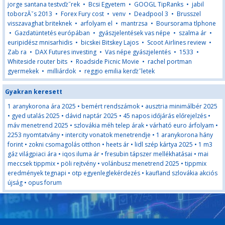
jorge santana testvďż˝rek
•
Bcsi Egyetem
•
GOOGL TipRanks
•
jabil
toborzĂˇs 2013
•
Forex Fury cost
•
venv
•
Deadpool 3
•
Brusszel
visszavaghat briteknek
•
arfolyam el
•
mantrzsa
•
Boursorama tlphone
•
Gazdatüntetés európában
•
gyászjelentések vas népe
•
szalma ár
•
euripidész mnisarhidis
•
bicskei Bitskey Lajos
•
Scoot Airlines review
•
Zab ra
•
DAX Futures investing
•
Vas népe gyászjelentés
•
1533
•
Whiteside router bits
•
Roadside Picnic Movie
•
rachel portman
gyermekek
•
milliárdok
•
reggio emilia kerďż˝letek
Gyakran keresett
1 aranykorona ára 2025
•
bemért rendszámok
•
ausztria minimálbér 2025
•
gyed utalás 2025
•
dávid naptár 2025
•
45 napos időjárás előrejelzés
•
máv menetrend 2025
•
szlovákia méh telep árak
•
várható euro árfolyam
•
2253 nyomtatvány
•
intercity vonatok menetrendje
•
1 aranykorona hány
forint
•
zokni csomagolás otthon
•
heets ár
•
lidl szép kártya 2025
•
1 m3
gáz világpiaci ára
•
iqos iluma ár
•
fresubin tápszer mellékhatásai
•
mai
meccsek tippmix
•
pöli rejtvény
•
volánbusz menetrend 2025
•
tippmix
eredmények tegnapi
•
otp egyenleglekérdezés
•
kaufland szlovákia akciós
újság
•
opus forum