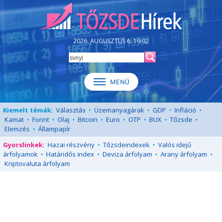
2026. AUGUSZTUS 6. 19:02
Kiemelt témák:
Választás
•
Üzemanyagárak
•
GDP
•
Infláció
•
Kamat
•
Forint
•
Olaj
•
Bitcoin
•
Euro
•
OTP
•
BUX
•
Tőzsde
•
Elemzés
•
Állampapír
Gyorslinkek:
Hazai részvény
•
Tőzsdeindexek
•
Valós idejű
árfolyamok
•
Határidős index
•
Deviza árfolyam
•
Arany árfolyam
•
Kriptovaluta árfolyam