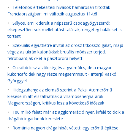
•
Telefonos értékesítési hívások hamarosan tiltottak
Franciaországban: mi változik augusztus 11-től
•
Súlyos, ami kiderült a népszerű csodagyógyszerről:
elképesztően sok melléhatást találtak, rengeteg haláleset is
történt
•
Szexuális együttlétre invitál az orosz titkosszolgálat, majd
végez az ukrán katonákkal: brutális módszer terjed,
felrobbantják őket a pásztoróra helyett
•
Olcsóbb lesz a zöldség és a gyümölcs, de a magyar
kukoricaföldek nagy része megsemmisült - Interjú Raskó
Györggyel
•
Hidegzuhany: az elemző szerint a Paksi Atomerőmű
kiesése miatt elszállhatnak a villamosenergia-árak
Magyarországon, kritikus lesz a következő időszak
•
100 millió felett már az agglomeráció nyer, kifelé tolódik a
drágább ingatlanok kereslete
•
Románia nagyon drága hibát vétett: egy erőmű építése