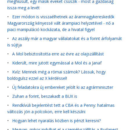
meghiúsult, egy másik éveket csúszik - most a gazdaság
issza meg a levét
•
Ezer módon is visszaélhetnek az áramnagykereskedők
Magyarország kényessé vált árampiaci helyzetével - nő a
piaci manipuláció kockázata, de a hivatal figyel
•
Az aszály már a magyar vállalatokat és a forint árfolyamát
is sújtja
•
A Mol bebiztosította erre az évre az olajszállítást
•
Kiderült, mire jutott egymással a Mol és a Janaf
•
Kvíz: Mennek még a római számok? Lássuk, hogy
boldogulsz ezzel az X kérdéssel!
•
Új feladatokra új embereket jelölt ki az agrárminiszter
•
Zuhan a forint, beszakadt a BUX is
•
Rendkívüli bejelentést tett a CBA és a Penny: hatalmas
változás jön a polcokon, erre kell készülni
•
Hogyan lehet nyaralás közben is pénzt keresni?
•
Megvan, mikor indulhat el a személyszállítás a Budapest-