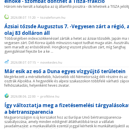
elnöke - szombat dönthet a Tisza-frakció
Három név került a kalapba az új államfői posztra - ők lehetnek a TISZA jelöltj
2026.08.07. 11:20 • tozsdeforum.hu
Ázsiai tőzsde Augusztus 7. -Vegyesen zárt a régió, 
olaj 83 dolláron áll
Többségében indexcsökkenéssel zárták a hetet az ázsiai tőzsdék. Japán ma i
vegyesen zárt. Dél-Korea újabb mínuszos napot tudhat maga után. Ausztráli
sem maradt az erősödésnél. Hongkong viszont pluszban zárt, míg Sanghaj
gyengüléssel fejezte be a ke ...
2026.08.07. 07:15 • novekedes.hu
Már esik az eső a Duna egyes vízgyűjtő területein
Megérkezett a mérsékeltebb, hűvösebb idő Németország déli részére és az
osztrák Alpokba. A hegyvidéki és alpesi szakaszokon többfelé várható zápor
felhőszakadás, helyenként heves zivatar.
2026.08.06. 22:00 • profitline.hu
Így változtatja meg a fizetésemelési tárgyalásoka
a bértranszparencia
Magyarországon is új korszakot hoz az Európai Unió bértranszparencia-
szabályozása, amely minden eddiginél átláthatóbbá teszi a vállalati
javadalmazást: a munkavállalók ezentúl joggal kérhetik ki munkáltatójuktól a