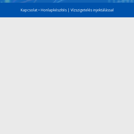
Kapcsolat
•
Honlapkészítés
|
Vízszigetelés injektálással