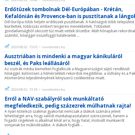
Erdőtüzek tombolnak Dél-Európában - Krétán,
Kefalónián és Provence-ban is pusztítanak a lángo
Dél-Európa több helyén erdőtüzek pusztítanak. A hatóságok több települést
kiürítettek, többszáz embert tengeren menekítettek. Többeket
gondatlanságból okozott tűz miatt vettek őrizetbe. Múlt hónapban rekordna
számító, hőséggel összefüggő halálesetek ...
2026.08.02. 15:05 • novekedes.hu
Ausztriában is mindenki a magyar kánikuláról
beszél, és Paks leállásáról
Az osztrák média kiemelten foglalkozik a Magyarországot sújtó rendkívüli
hőséggel, különösen a hőmérsékleti rekordok megdőlése, a vízhiány és a Pak
Atomerőmű teljesítményének kényszerű csökkentése miatt.
2026.08.02. 13:35 • novekedes.hu
Erről a NAV-szabályról sok munkáltató
megfeledkezik, pedig százezrek múlhatnak rajta!
A nyári kötelező szakmai gyakorlat nemcsak a diákok számára jelent
lehetőséget arra, hogy valódi munkatapasztalatot szerezzenek, hanem a
fogadó cégeknek is alkalmat kínál arra, hogy fiatal, motivált munkaerőt
vonjanak be működésükbe. A diákok foglalk ...