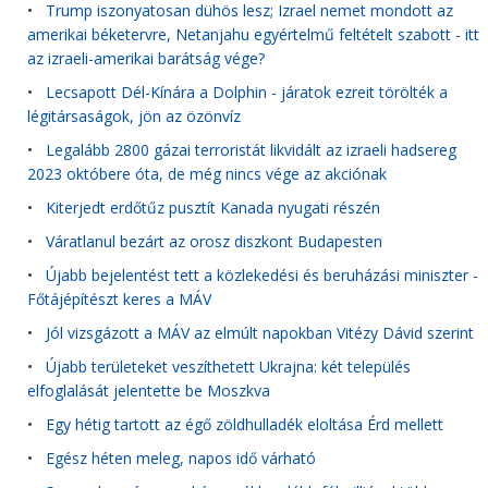
•
Trump iszonyatosan dühös lesz; Izrael nemet mondott az
amerikai béketervre, Netanjahu egyértelmű feltételt szabott - itt
az izraeli-amerikai barátság vége?
•
Lecsapott Dél-Kínára a Dolphin - járatok ezreit törölték a
légitársaságok, jön az özönvíz
•
Legalább 2800 gázai terroristát likvidált az izraeli hadsereg
2023 októbere óta, de még nincs vége az akciónak
•
Kiterjedt erdőtűz pusztít Kanada nyugati részén
•
Váratlanul bezárt az orosz diszkont Budapesten
•
Újabb bejelentést tett a közlekedési és beruházási miniszter -
Főtájépítészt keres a MÁV
•
Jól vizsgázott a MÁV az elmúlt napokban Vitézy Dávid szerint
•
Újabb területeket veszíthetett Ukrajna: két település
elfoglalását jelentette be Moszkva
•
Egy hétig tartott az égő zöldhulladék eloltása Érd mellett
•
Egész héten meleg, napos idő várható