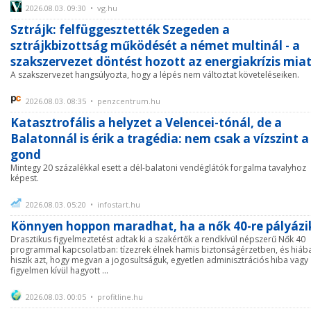
2026.08.03. 09:30 • vg.hu
Sztrájk: felfüggesztették Szegeden a
sztrájkbizottság működését a német multinál - a
szakszervezet döntést hozott az energiakrízis mia
A szakszervezet hangsúlyozta, hogy a lépés nem változtat követeléseiken.
2026.08.03. 08:35 • penzcentrum.hu
Katasztrofális a helyzet a Velencei-tónál, de a
Balatonnál is érik a tragédia: nem csak a vízszint a
gond
Mintegy 20 százalékkal esett a dél-balatoni vendéglátók forgalma tavalyhoz
képest.
2026.08.03. 05:20 • infostart.hu
Könnyen hoppon maradhat, ha a nők 40-re pályázi
Drasztikus figyelmeztetést adtak ki a szakértők a rendkívül népszerű Nők 40
programmal kapcsolatban: tízezrek élnek hamis biztonságérzetben, és hiáb
hiszik azt, hogy megvan a jogosultságuk, egyetlen adminisztrációs hiba vagy
figyelmen kívül hagyott ...
2026.08.03. 00:05 • profitline.hu