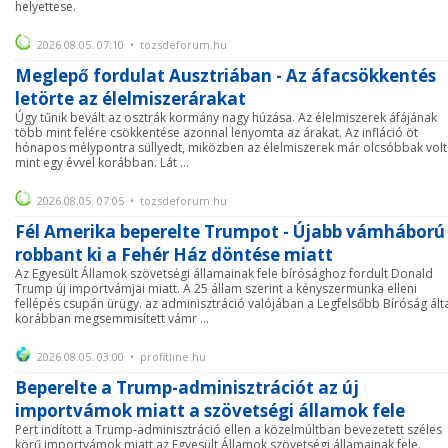
helyettese.
2026.08.05. 07:10 • tozsdeforum.hu
Meglepő fordulat Ausztriában - Az áfacsökkentés
letörte az élelmiszerárakat
Úgy tűnik bevált az osztrák kormány nagy húzása. Az élelmiszerek áfájának
több mint felére csökkentése azonnal lenyomta az árakat. Az infláció öt
hónapos mélypontra süllyedt, miközben az élelmiszerek már olcsóbbak volt
mint egy évvel korábban. Lát ...
2026.08.05. 07:05 • tozsdeforum.hu
Fél Amerika beperelte Trumpot - Újabb vámháború
robbant ki a Fehér Ház döntése miatt
Az Egyesült Államok szövetségi államainak fele bírósághoz fordult Donald
Trump új importvámjai miatt. A 25 állam szerint a kényszermunka elleni
fellépés csupán ürügy. az adminisztráció valójában a Legfelsőbb Bíróság ált
korábban megsemmisített vámr ...
2026.08.05. 03:00 • profitline.hu
Beperelte a Trump-adminisztrációt az új
importvámok miatt a szövetségi államok fele
Pert indított a Trump-adminisztráció ellen a közelmúltban bevezetett széles
körű importvámok miatt az Egyesült Államok szövetségi államainak fele.