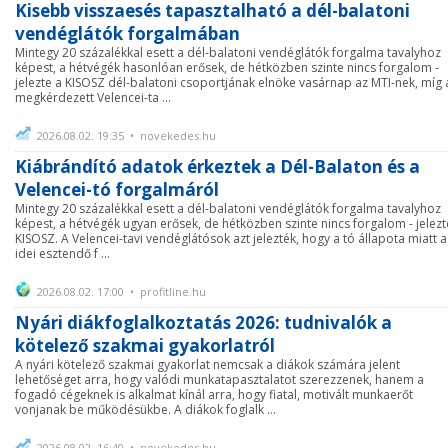
Kisebb visszaesés tapasztalható a dél-balatoni
vendéglátók forgalmában
Mintegy 20 százalékkal esett a dél-balatoni vendéglátók forgalma tavalyhoz
képest, a hétvégék hasonlóan erősek, de hétközben szinte nincs forgalom -
jelezte a KISOSZ dél-balatoni csoportjának elnöke vasárnap az MTI-nek, míg 
megkérdezett Velencei-ta ...
2026.08.02. 19:35 • novekedes.hu
Kiábrándító adatok érkeztek a Dél-Balaton és a
Velencei-tó forgalmáról
Mintegy 20 százalékkal esett a dél-balatoni vendéglátók forgalma tavalyhoz
képest, a hétvégék ugyan erősek, de hétközben szinte nincs forgalom - jelezt
KISOSZ. A Velencei-tavi vendéglátósok azt jelezték, hogy a tó állapota miatt a
idei esztendő f ...
2026.08.02. 17:00 • profitline.hu
Nyári diákfoglalkoztatás 2026: tudnivalók a
kötelező szakmai gyakorlatról
A nyári kötelező szakmai gyakorlat nemcsak a diákok számára jelent
lehetőséget arra, hogy valódi munkatapasztalatot szerezzenek, hanem a
fogadó cégeknek is alkalmat kínál arra, hogy fiatal, motivált munkaerőt
vonjanak be működésükbe. A diákok foglalk ...
2026.08.02. 16:40 • novekedes.hu