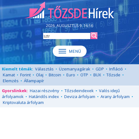
2026. AUGUSZTUS 9. 16:16
Kiemelt témák:
Választás
•
Üzemanyagárak
•
GDP
•
Infláció
•
Kamat
•
Forint
•
Olaj
•
Bitcoin
•
Euro
•
OTP
•
BUX
•
Tőzsde
•
Elemzés
•
Állampapír
Gyorslinkek:
Hazai részvény
•
Tőzsdeindexek
•
Valós idejű
árfolyamok
•
Határidős index
•
Deviza árfolyam
•
Arany árfolyam
•
Kriptovaluta árfolyam