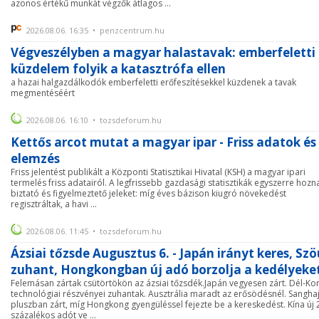
azonos értékű munkát végzők átlagos ...
2026.08.06. 16:35 • penzcentrum.hu
Végveszélyben a magyar halastavak: emberfeletti
küzdelem folyik a katasztrófa ellen
a hazai halgazdálkodók emberfeletti erőfeszítésekkel küzdenek a tavak
megmentéséért
2026.08.06. 16:10 • tozsdeforum.hu
Kettős arcot mutat a magyar ipar - Friss adatok és
elemzés
Friss jelentést publikált a Központi Statisztikai Hivatal (KSH) a magyar ipari
termelés friss adatairól. A legfrissebb gazdasági statisztikák egyszerre hozn
biztató és figyelmeztető jeleket: míg éves bázison kiugró növekedést
regisztráltak, a havi ...
2026.08.06. 11:45 • tozsdeforum.hu
Ázsiai tőzsde Augusztus 6. - Japán irányt keres, Szö
zuhant, Hongkongban új adó borzolja a kedélyeke
Felemásan zártak csütörtökön az ázsiai tőzsdék.Japán vegyesen zárt. Dél-Ko
technológiai részvényei zuhantak. Ausztrália maradt az erősödésnél. Sangha
pluszban zárt, míg Hongkong gyengüléssel fejezte be a kereskedést. Kína új 
százalékos adót ve ...