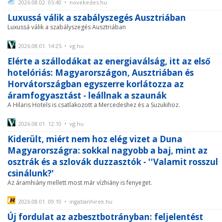
2026.08.02. 05:40 • novekedes.hu
Luxussá válik a szabályszegés Ausztriában
Luxussá válik a szabályszegés Ausztriában
2026.08.01. 14:25 • vg.hu
Elérte a szállodákat az energiaválság, itt az első
hotelóriás: Magyarországon, Ausztriában és
Horvátországban egyszerre korlátozza az
áramfogyasztást - leállnak a szaunák
A Hilaris Hotels is csatlakozott a Mercedeshez és a Suzukihoz.
2026.08.01. 12:10 • vg.hu
Kiderült, miért nem hoz elég vizet a Duna
Magyarországra: sokkal nagyobb a baj, mint az
osztrák és a szlovák duzzasztók - ''Valamit rosszul
csinálunk?'
Az áramhiány mellett most már vízhiány is fenyeget.
2026.08.01. 09:10 • ingatlanhirek.hu
Új fordulat az azbesztbotrányban: feljelentést