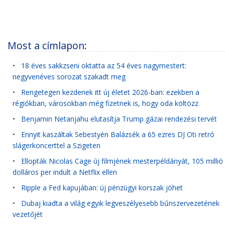
Most a címlapon:
•
18 éves sakkzseni oktatta az 54 éves nagymestert:
negyvenéves sorozat szakadt meg
•
Rengetegen kezdenek itt új életet 2026-ban: ezekben a
régiókban, városokban még fizetnek is, hogy oda költözz
•
Benjamin Netanjahu elutasítja Trump gázai rendezési tervét
•
Ennyit kaszáltak Sebestyén Balázsék a 65 ezres DJ Oti retró
slágerkoncerttel a Szigeten
•
Ellopták Nicolas Cage új filmjének mesterpéldányát, 105 millió
dolláros per indult a Netflix ellen
•
Ripple a Fed kapujában: új pénzügyi korszak jöhet
•
Dubaj kiadta a világ egyik legveszélyesebb bűnszervezetének
vezetőjét