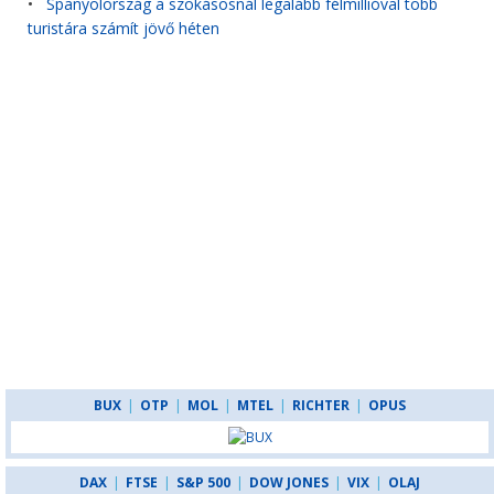
•
Spanyolország a szokásosnál legalább félmillióval több
turistára számít jövő héten
BUX
|
OTP
|
MOL
|
MTEL
|
RICHTER
|
OPUS
DAX
|
FTSE
|
S&P 500
|
DOW JONES
|
VIX
|
OLAJ