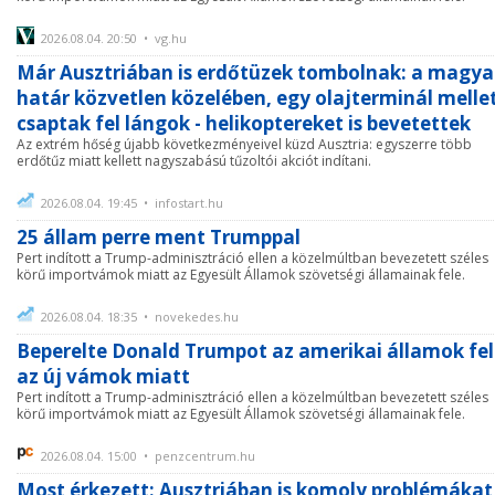
2026.08.04. 20:50 • vg.hu
Már Ausztriában is erdőtüzek tombolnak: a magya
határ közvetlen közelében, egy olajterminál melle
csaptak fel lángok - helikoptereket is bevetettek
Az extrém hőség újabb következményeivel küzd Ausztria: egyszerre több
erdőtűz miatt kellett nagyszabású tűzoltói akciót indítani.
2026.08.04. 19:45 • infostart.hu
25 állam perre ment Trumppal
Pert indított a Trump-adminisztráció ellen a közelmúltban bevezetett széles
körű importvámok miatt az Egyesült Államok szövetségi államainak fele.
2026.08.04. 18:35 • novekedes.hu
Beperelte Donald Trumpot az amerikai államok fel
az új vámok miatt
Pert indított a Trump-adminisztráció ellen a közelmúltban bevezetett széles
körű importvámok miatt az Egyesült Államok szövetségi államainak fele.
2026.08.04. 15:00 • penzcentrum.hu
Most érkezett: Ausztriában is komoly problémákat