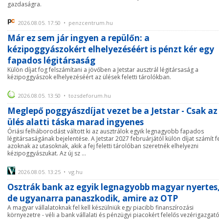
gazdaságra.
2026.08.05. 17:50 • penzcentrum.hu
Már ez sem jár ingyen a repülőn: a
kézipoggyászokért elhelyezéséért is pénzt kér egy
fapados légitársaság
Külön díjat fog felszámítani a jövőben a Jetstar ausztrál légitársaság a
kézipoggyászok elhelyezéséért az ülések feletti tárolókban.
2026.08.05. 13:50 • tozsdeforum.hu
Meglepő poggyászdíjat vezet be a Jetstar - Csak az
ülés alatti táska marad ingyenes
Óriási felháborodást váltott ki az ausztrálok egyik legnagyobb fapados
légitársaságának bejelentése. A Jetstar 2027 februárjától külön díjat számít f
azoknak az utasoknak, akik a fej feletti tárolóban szeretnék elhelyezni
kézipoggyászukat. Az új sz ...
2026.08.05. 13:25 • vg.hu
Osztrák bank az egyik legnagyobb magyar nyertes
de ugyanarra panaszkodik, amire az OTP
A magyar vállalatoknak fel kell készülniük egy piacibb finanszírozási
környezetre - véli a bank vállalati és pénzügyi piacokért felelős vezérigazgató