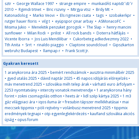
sztr
•
George Wallace 1997
•
strange empire
•
munkaidÄš naptďż˝ďż˝r
2010
•
Rgimdi trtnet
•
Bric rszvny
•
Mtrgya vtsz
•
Brdy Mt
•
Katonadolog
•
Marko Veovi
•
Els rigmezei csata
•
tags
•
szobakerkpr
•
rutger hauer floris
•
vilg t
•
eyüpspor çinar arbay
•
ASMonacoFC
•
Misima Jukio
•
Menekitik penzuket gorogok
•
The Slap
•
henry mancini
sunflower
•
Milan Rodi
•
prilist
•
All rock bands
•
Doterra hátfájás
•
Vicente Iborra
•
Jos Luis Mendilibar
•
Cukorbeteg adkedvezmny 2022
•
Tth Anita
•
Srrt
•
rinaldo piaggio
•
Claptone soundcloud
•
Gipszkarton
webruhz Budapest
•
llampap r
•
Frank Scott Jr.
Gyakran keresett
1 aranykorona ára 2025
•
bemért rendszámok
•
ausztria minimálbér 2025
•
gyed utalás 2025
•
dávid naptár 2025
•
45 napos időjárás előrejelzés
•
máv menetrend 2025
•
szlovákia méh telep árak
•
várható euro árfolyam
•
2253 nyomtatvány
•
intercity vonatok menetrendje
•
1 aranykorona hány
forint
•
zokni csomagolás otthon
•
heets ár
•
lidl szép kártya 2025
•
1 m3
gáz világpiaci ára
•
iqos iluma ár
•
fresubin tápszer mellékhatásai
•
mai
meccsek tippmix
•
pöli rejtvény
•
volánbusz menetrend 2025
•
tippmix
eredmények tegnapi
•
otp egyenleglekérdezés
•
kaufland szlovákia akciós
újság
•
opus forum