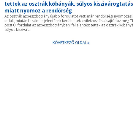
tettek az osztrák kőbányák, súlyos kiszivárogtatás
miatt nyomoz a rendőrség
Az osztrák azbesztbotrány újabb fordulatot vett: már rendőrségi nyomozás 
indult, miután bizalmas jelentések kerülhettek civilekhez és a sajtóhoz még T
post Új fordulat az azbesztbotrányban: feljelentést tettek az osztrák kőbányá
súlyos kiszivá ...
KÖVETKEZŐ OLDAL »