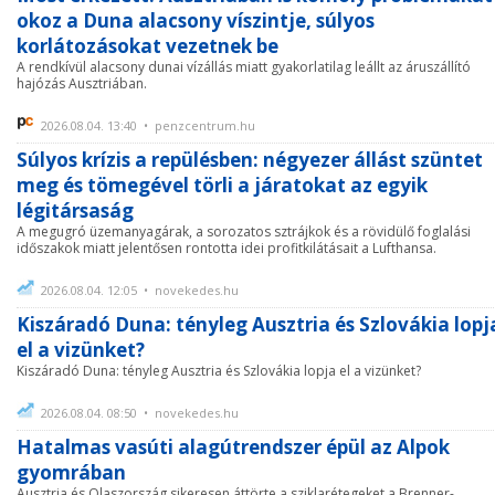
okoz a Duna alacsony víszintje, súlyos
korlátozásokat vezetnek be
A rendkívül alacsony dunai vízállás miatt gyakorlatilag leállt az áruszállító
hajózás Ausztriában.
2026.08.04. 13:40 • penzcentrum.hu
Súlyos krízis a repülésben: négyezer állást szüntet
meg és tömegével törli a járatokat az egyik
légitársaság
A megugró üzemanyagárak, a sorozatos sztrájkok és a rövidülő foglalási
időszakok miatt jelentősen rontotta idei profitkilátásait a Lufthansa.
2026.08.04. 12:05 • novekedes.hu
Kiszáradó Duna: tényleg Ausztria és Szlovákia lopj
el a vizünket?
Kiszáradó Duna: tényleg Ausztria és Szlovákia lopja el a vizünket?
2026.08.04. 08:50 • novekedes.hu
Hatalmas vasúti alagútrendszer épül az Alpok
gyomrában
Ausztria és Olaszország sikeresen áttörte a sziklarétegeket a Brenner-