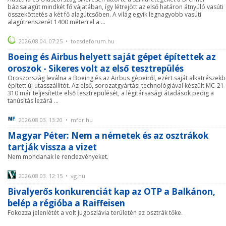
bázisalagút mindkét fő vájatában, így létrejött az első határon átnyúló vasúti
összeköttetés a két fő alagútcsőben. A világ egyik legnagyobb vasúti
alagútrenszerét 1400 méterrel a ...
2026.08.04. 07:25 • tozsdeforum.hu
Boeing és Airbus helyett saját gépet építettek az
oroszok - Sikeres volt az első tesztrepülés
Oroszország leválna a Boeing és az Airbus gépeiről, ezért saját alkatrészekb
épített új utasszállítót. Az első, sorozatgyártási technológiával készült MC-21-
310 már teljesítette első tesztrepülését, a légitársasági átadások pedig a
tanúsítás lezárá ...
2026.08.03. 13:20 • mfor.hu
Magyar Péter: Nem a németek és az osztrákok
tartják vissza a vizet
Nem mondanak le rendezvényeket.
2026.08.03. 12:15 • vg.hu
Bivalyerős konkurenciát kap az OTP a Balkánon,
belép a régióba a Raiffeisen
Fokozza jelenlétét a volt Jugoszlávia területén az osztrák tőke.