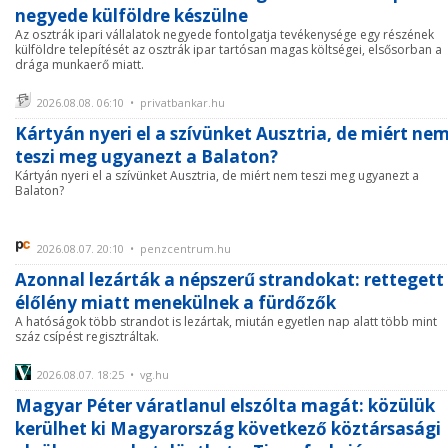
negyede külföldre készülne
Az osztrák ipari vállalatok negyede fontolgatja tevékenysége egy részének
külföldre telepítését az osztrák ipar tartósan magas költségei, elsősorban a
drága munkaerő miatt.
2026.08.08. 06:10 • privatbankar.hu
Kártyán nyeri el a szívünket Ausztria, de miért ne
teszi meg ugyanezt a Balaton?
Kártyán nyeri el a szívünket Ausztria, de miért nem teszi meg ugyanezt a
Balaton?
2026.08.07. 20:10 • penzcentrum.hu
Azonnal lezárták a népszerű strandokat: rettegett
élőlény miatt menekülnek a fürdőzők
A hatóságok több strandot is lezártak, miután egyetlen nap alatt több mint
száz csípést regisztráltak.
2026.08.07. 18:25 • vg.hu
Magyar Péter váratlanul elszólta magát: közülük
kerülhet ki Magyarország következő köztársasági