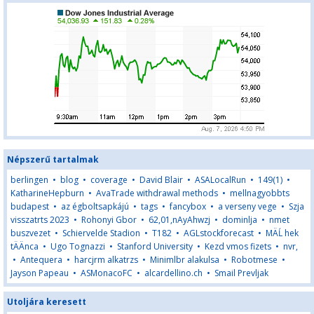
Népszerű tartalmak
berlingen
•
blog
•
coverage
•
David Blair
•
ASALocalRun
•
149(1)
•
KatharineHepburn
•
AvaTrade withdrawal methods
•
mellnagyobbts
budapest
•
az égboltsapkájú
•
tags
•
fancybox
•
a verseny vege
•
Szja
visszatrts 2023
•
Rohonyi Gbor
•
62,01,nAyAhwzj
•
dominlja
•
nmet
buszvezet
•
Schiervelde Stadion
•
T182
•
AGLstockforecast
•
MÄĹ hek
tÄÄnca
•
Ugo Tognazzi
•
Stanford University
•
Kezd vmos fizets
•
nvr,
•
Antequera
•
harcjrm alkatrzs
•
Minimlbr alakulsa
•
Robotmese
•
Jayson Papeau
•
ASMonacoFC
•
alcardellino.ch
•
Smail Prevljak
Utoljára keresett