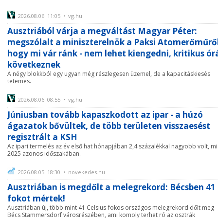
2026.08.06. 11:05 • vg.hu
Ausztriából várja a megváltást Magyar Péter:
megszólalt a miniszterelnök a Paksi Atomerőműről
hogy mi vár ránk - nem lehet kiengedni, kritikus ór
következnek
A négy blokkból egy ugyan még részlegesen üzemel, de a kapacitáskiesés
tetemes.
2026.08.06. 08:55 • vg.hu
Júniusban tovább kapaszkodott az ipar - a húzó
ágazatok bővültek, de több területen visszaesést
regisztrált a KSH
Az ipari termelés az év első hat hónapjában 2,4 százalékkal nagyobb volt, mi
2025 azonos időszakában.
2026.08.05. 18:30 • novekedes.hu
Ausztriában is megdőlt a melegrekord: Bécsben 41
fokot mértek!
Ausztriában új, több mint 41 Celsius-fokos országos melegrekord dőlt meg
Bécs Stammersdorf városrészében, ami komoly terhet ró az osztrák