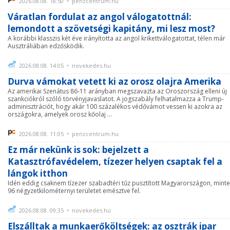
2026.08.08. 18:50 • penzcentrum.hu
Váratlan fordulat az angol válogatottnál:
lemondott a szövetségi kapitány, mi lesz most?
A korábbi klasszis két éve irányította az angol krikettválogatottat, télen már
Ausztráliában edzősködik.
2026.08.08. 14:05 • novekedes.hu
Durva vámokat vetett ki az orosz olajra Amerika
Az amerikai Szenátus 86-11 arányban megszavazta az Oroszország elleni új
szankciókról szóló törvényjavaslatot. A jogszabály felhatalmazza a Trump-
adminisztrációt, hogy akár 100 százalékos védővámot vessen ki azokra az
országokra, amelyek orosz kőolaj ...
2026.08.08. 11:05 • penzcentrum.hu
Ez már nekünk is sok: bejelzett a
Katasztrófavédelem, tízezer helyen csaptak fel a
lángok itthon
Idén eddig csaknem tízezer szabadtéri tűz pusztított Magyarországon, mint
96 négyzetkilométernyi területet emésztve fel.
2026.08.08. 09:35 • novekedes.hu
Elszálltak a munkaerőköltségek: az osztrák ipar