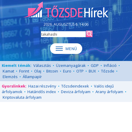
2026. AUGUSZTUS 6. 14:06
Kiemelt témák:
Választás
•
Üzemanyagárak
•
GDP
•
Infláció
•
Kamat
•
Forint
•
Olaj
•
Bitcoin
•
Euro
•
OTP
•
BUX
•
Tőzsde
•
Elemzés
•
Állampapír
Gyorslinkek:
Hazai részvény
•
Tőzsdeindexek
•
Valós idejű
árfolyamok
•
Határidős index
•
Deviza árfolyam
•
Arany árfolyam
•
Kriptovaluta árfolyam