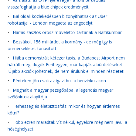
•
Várt alatti az OTP nyeresége - a forinterősödés
visszafoghatja a blue chipek eredményeit
•
Bal oldali közlekedésben bizonyíthatnak az Uber
robotaxijai - London megadta az engedélyt
•
Hamis zászlós orosz művelettől tartanak a Baltikumban
•
Bezsákolt 156 milliárdot a kormány - de még így is
önmérsékletet tanúsított
•
Hiába demonstrált kétezer taxis, a Budapest Airport nem
hátrált meg: dugók Ferihegyen, már kapják a büntetéseket -
'Újabb akciók jöhetnek, de nem árulunk el minden részletet!'
•
Pénteken jön csak az igazi buli a benzinkutakon
•
Meghalt a magyar pezsgőpápa, a legendás magyar
szőlőbirtok alapítója
•
Terhesség és életbiztosítás: mikor és hogyan érdemes
kötni?
•
Több ezren maradtak víz nélkül, egyelőre még nem javul a
hőséghelyzet