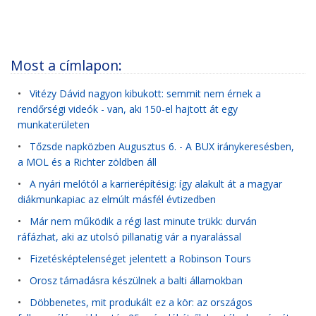
Most a címlapon:
•
Vitézy Dávid nagyon kibukott: semmit nem érnek a
rendőrségi videók - van, aki 150-el hajtott át egy
munkaterületen
•
Tőzsde napközben Augusztus 6. - A BUX iránykeresésben,
a MOL és a Richter zöldben áll
•
A nyári melótól a karrierépítésig: így alakult át a magyar
diákmunkapiac az elmúlt másfél évtizedben
•
Már nem működik a régi last minute trükk: durván
ráfázhat, aki az utolsó pillanatig vár a nyaralással
•
Fizetésképtelenséget jelentett a Robinson Tours
•
Orosz támadásra készülnek a balti államokban
•
Döbbenetes, mit produkált ez a kör: az országos