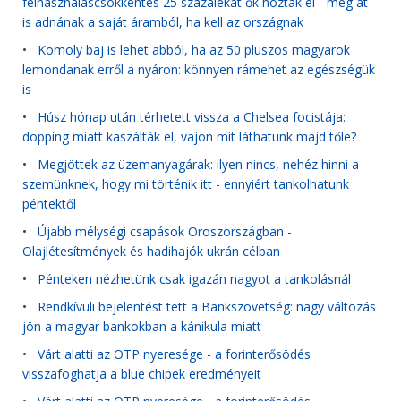
felhasználáscsökkentés 25 százalékát ők hozták el - még át
is adnának a saját áramból, ha kell az országnak
•
Komoly baj is lehet abból, ha az 50 pluszos magyarok
lemondanak erről a nyáron: könnyen rámehet az egészségük
is
•
Húsz hónap után térhetett vissza a Chelsea focistája:
dopping miatt kaszálták el, vajon mit láthatunk majd tőle?
•
Megjöttek az üzemanyagárak: ilyen nincs, nehéz hinni a
szemünknek, hogy mi történik itt - ennyiért tankolhatunk
péntektől
•
Újabb mélységi csapások Oroszországban -
Olajlétesítmények és hadihajók ukrán célban
•
Pénteken nézhetünk csak igazán nagyot a tankolásnál
•
Rendkívüli bejelentést tett a Bankszövetség: nagy változás
jön a magyar bankokban a kánikula miatt
•
Várt alatti az OTP nyeresége - a forinterősödés
visszafoghatja a blue chipek eredményeit