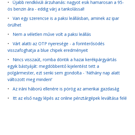
•
Újabb rendkívüli árzuhanás: nagyot esik hamarosan a 95-
ös benzin ára - eddig várj a tankolással!
•
Van egy szerencse is a paksi leállásban, aminek az ipar
örülhet
•
Nem a véletlen műve volt a paksi leállás
•
Várt alatti az OTP nyeresége - a forinterősödés
visszafoghatja a blue chipek eredményeit
•
Nincs visszaút, romba döntik a hazai kerékpárgyártás
egyik bástyáját: megdöbbentő kijelentést tett a
polgármester, ezt senki sem gondolta - 'Néhány nap alatt
változott meg minden!'
•
Az iráni háború ellenére is pörög az amerikai gazdaság
•
Itt az első nagy lépés az online pénztárgépek leváltása felé