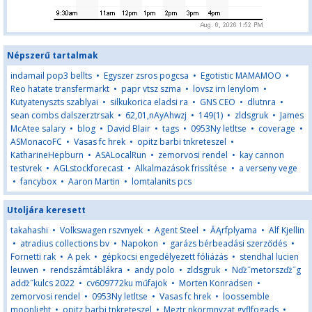
Népszerű tartalmak
indamail pop3 bellts
•
Egyszer zsros pogcsa
•
Egotistic MAMAMOO
•
Reo hatate transfermarkt
•
papr vtsz szma
•
lovsz irn lenylom
•
Kutyatenyszts szablyai
•
silkukorica eladsi ra
•
GNS CEO
•
dlutnra
•
sean combs dalszerztrsak
•
62,01,nAyAhwzj
•
149(1)
•
zldsgruk
•
James
McAtee salary
•
blog
•
David Blair
•
tags
•
0953Ny letltse
•
coverage
•
ASMonacoFC
•
Vasas fc hrek
•
opitz barbi tnkreteszel
•
KatharineHepburn
•
ASALocalRun
•
zemorvosi rendel
•
kay cannon
testvrek
•
AGLstockforecast
•
Alkalmazások frissítése
•
a verseny vege
•
fancybox
•
Aaron Martin
•
lomtalanits pcs
Utoljára keresett
takahashi
•
Volkswagen rszvnyek
•
Agent Steel
•
ĂĄrfplyama
•
Alf Kjellin
•
atradius collections bv
•
Napokon
•
garázs bérbeadási szerződés
•
Fornetti rak
•
A pek
•
gépkocsi engedélyezett fóliázás
•
stendhal lucien
leuwen
•
rendszámtáblákra
•
andy polo
•
zldsgruk
•
Nďż˝metorszďż˝g
adďż˝kulcs 2022
•
cv609772ku műfajok
•
Morten Konradsen
•
zemorvosi rendel
•
0953Ny letltse
•
Vasas fc hrek
•
loossemble
moonlight
•
opitz barbi tnkreteszel
•
Meztr nkormnyzat gyflfogads
•