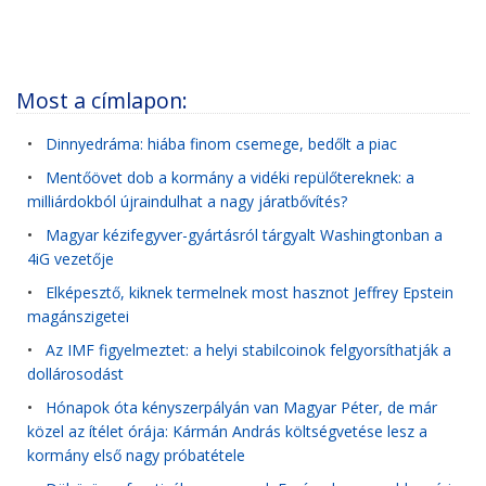
Most a címlapon:
•
Dinnyedráma: hiába finom csemege, bedőlt a piac
•
Mentőövet dob a kormány a vidéki repülőtereknek: a
milliárdokból újraindulhat a nagy járatbővítés?
•
Magyar kézifegyver-gyártásról tárgyalt Washingtonban a
4iG vezetője
•
Elképesztő, kiknek termelnek most hasznot Jeffrey Epstein
magánszigetei
•
Az IMF figyelmeztet: a helyi stabilcoinok felgyorsíthatják a
dollárosodást
•
Hónapok óta kényszerpályán van Magyar Péter, de már
közel az ítélet órája: Kármán András költségvetése lesz a
kormány első nagy próbatétele