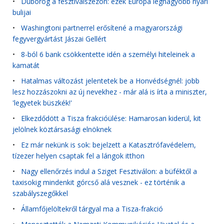
•
Dübörög a fesztiválszezon: ezek Európa legnagyobb nyári
bulijai
•
Washingtoni partnerrel erősítené a magyarországi
fegyvergyártást Jászai Gellért
•
8-ból 6 bank csökkentette idén a személyi hiteleinek a
kamatát
•
Hatalmas változást jelentetek be a Honvédségnél: jobb
lesz hozzászokni az új nevekhez - már alá is írta a miniszter,
'legyetek büszkék!'
•
Elkezdődött a Tisza frakcióülése: Hamarosan kiderül, kit
jelölnek köztársasági elnöknek
•
Ez már nekünk is sok: bejelzett a Katasztrófavédelem,
tízezer helyen csaptak fel a lángok itthon
•
Nagy ellenőrzés indul a Sziget Fesztiválon: a büféktől a
taxisokig mindenkit górcső alá vesznek - ez történik a
szabályszegőkkel
•
Államfőjelöltekről tárgyal ma a Tisza-frakció