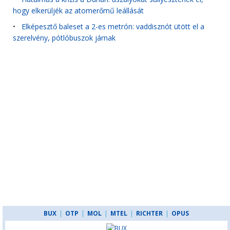
hogy elkerüljék az atomerőmű leállását
•
Elképesztő baleset a 2-es metrón: vaddisznót ütött el a
szerelvény, pótlóbuszok járnak
BUX
|
OTP
|
MOL
|
MTEL
|
RICHTER
|
OPUS