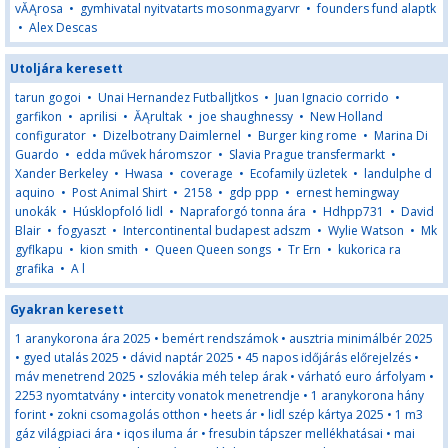
vĂĄrosa
•
gymhivatal nyitvatarts mosonmagyarvr
•
founders fund alaptk
•
Alex Descas
Utoljára keresett
tarun gogoi
•
Unai Hernandez Futballjtkos
•
Juan Ignacio corrido
•
garfikon
•
aprilisi
•
ĂĄrultak
•
joe shaughnessy
•
New Holland
configurator
•
Dizelbotrany Daimlernel
•
Burger king rome
•
Marina Di
Guardo
•
edda művek háromszor
•
Slavia Prague transfermarkt
•
Xander Berkeley
•
Hwasa
•
coverage
•
Ecofamily üzletek
•
landulphe d
aquino
•
Post Animal Shirt
•
2158
•
gdp ppp
•
ernest hemingway
unokák
•
Húsklopfoló lidl
•
Napraforgó tonna ára
•
Hdhpp731
•
David
Blair
•
fogyaszt
•
Intercontinental budapest adszm
•
Wylie Watson
•
Mk
gyflkapu
•
kion smith
•
Queen Queen songs
•
Tr Ern
•
kukorica ra
grafika
•
A l
Gyakran keresett
1 aranykorona ára 2025
•
bemért rendszámok
•
ausztria minimálbér 2025
•
gyed utalás 2025
•
dávid naptár 2025
•
45 napos időjárás előrejelzés
•
máv menetrend 2025
•
szlovákia méh telep árak
•
várható euro árfolyam
•
2253 nyomtatvány
•
intercity vonatok menetrendje
•
1 aranykorona hány
forint
•
zokni csomagolás otthon
•
heets ár
•
lidl szép kártya 2025
•
1 m3
gáz világpiaci ára
•
iqos iluma ár
•
fresubin tápszer mellékhatásai
•
mai