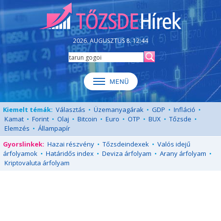
2026. AUGUSZTUS 8. 12:44
Kiemelt témák:
Választás
•
Üzemanyagárak
•
GDP
•
Infláció
•
Kamat
•
Forint
•
Olaj
•
Bitcoin
•
Euro
•
OTP
•
BUX
•
Tőzsde
•
Elemzés
•
Állampapír
Gyorslinkek:
Hazai részvény
•
Tőzsdeindexek
•
Valós idejű
árfolyamok
•
Határidős index
•
Deviza árfolyam
•
Arany árfolyam
•
Kriptovaluta árfolyam