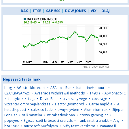
DAX
|
FTSE
|
S&P 500
|
DOW JONES
|
VIX
|
OLAJ
Népszerű tartalmak
blog
•
AGLstockforecast
•
ASALocalRun
•
KatharineHepburn
•
62,01,nAyAhwzj
•
AvaTrade withdrawal methods
•
149(1)
•
ASMonacoFC
•
fancybox
•
tags
•
David Blair
•
a verseny vege
•
coverage
•
Vizcenter dmrv bejelentkezs
•
Flector gyomorvd
•
Carrie naplója
•
A
hetedik pecst
•
calexico fade
•
trvnyknyvben
•
Aluminium rak
•
Stjepan
LonÄ ar
•
sz š misztika
•
Rz rak szlovkiban
•
crown gaming inc
•
popeyes
•
Egyszerstett brbeadsi szerzds
•
frank sinatra unokk
•
Anynk
hza 1967
•
microsoft ÄÄrfolyam
•
Nifty teszt kecskemt
•
Panama fĹ