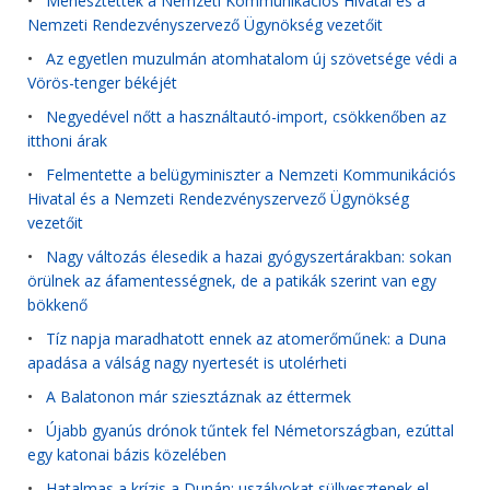
•
Menesztették a Nemzeti Kommunikációs Hivatal és a
Nemzeti Rendezvényszervező Ügynökség vezetőit
•
Az egyetlen muzulmán atomhatalom új szövetsége védi a
Vörös-tenger békéjét
•
Negyedével nőtt a használtautó-import, csökkenőben az
itthoni árak
•
Felmentette a belügyminiszter a Nemzeti Kommunikációs
Hivatal és a Nemzeti Rendezvényszervező Ügynökség
vezetőit
•
Nagy változás élesedik a hazai gyógyszertárakban: sokan
örülnek az áfamentességnek, de a patikák szerint van egy
bökkenő
•
Tíz napja maradhatott ennek az atomerőműnek: a Duna
apadása a válság nagy nyertesét is utolérheti
•
A Balatonon már sziesztáznak az éttermek
•
Újabb gyanús drónok tűntek fel Németországban, ezúttal
egy katonai bázis közelében
•
Hatalmas a krízis a Dunán: uszályokat süllyesztenek el,