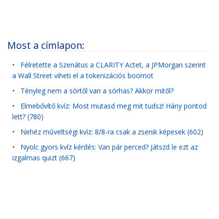
Most a címlapon:
•
Félretette a Szenátus a CLARITY Actet, a JPMorgan szerint
a Wall Street viheti el a tokenizációs boomot
•
Tényleg nem a sörtől van a sörhas? Akkor mitől?
•
Elmebővítő kvíz: Most mutasd meg mit tudsz! Hány pontod
lett? (780)
•
Nehéz műveltségi kvíz: 8/8-ra csak a zsenik képesek (602)
•
Nyolc gyors kvíz kérdés: Van pár perced? Játszd le ezt az
izgalmas quizt (667)