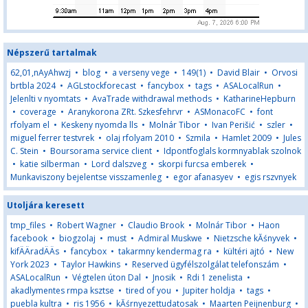
Népszerű tartalmak
62,01,nAyAhwzj
•
blog
•
a verseny vege
•
149(1)
•
David Blair
•
Orvosi
brtbla 2024
•
AGLstockforecast
•
fancybox
•
tags
•
ASALocalRun
•
Jelenlti v nyomtats
•
AvaTrade withdrawal methods
•
KatharineHepburn
•
coverage
•
Aranykorona ZRt. Szkesfehrvr
•
ASMonacoFC
•
font
rfolyam el
•
Keskeny nyomda lls
•
Molnár Tibor
•
Ivan Perišić
•
szler
•
miguel ferrer testvrek
•
olaj rfolyam 2010
•
Szmila
•
Hamlet 2009
•
Jules
C. Stein
•
Boursorama service client
•
Idpontfoglals kormnyablak szolnok
•
katie silberman
•
Lord dalszveg
•
skorpi furcsa emberek
•
Munkaviszony bejelentse visszamenleg
•
egor afanasyev
•
egis rszvnyek
Utoljára keresett
tmp_files
•
Robert Wagner
•
Claudio Brook
•
Molnár Tibor
•
Haon
facebook
•
biogzolaj
•
must
•
Admiral Muskwe
•
Nietzsche kĂśnyvek
•
kifÄÄradÄÄs
•
fancybox
•
takarmny kendermag ra
•
kültéri ajtó
•
New
York 2023
•
Taylor Hawkins
•
Reserved ügyfélszolgálat telefonszám
•
ASALocalRun
•
Végtelen úton Dal
•
Jnosik
•
Rdi 1 zenelista
•
akadlymentes rmpa ksztse
•
tired of you
•
Jupiter holdja
•
tags
•
puebla kultra
•
ris 1956
•
kĂśrnyezettudatosak
•
Maarten Peijnenburg
•