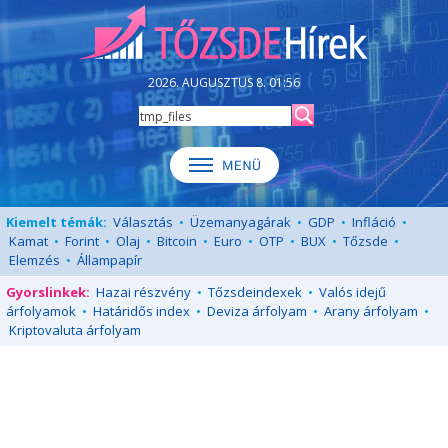
2026. AUGUSZTUS 8. 01:56
Kiemelt témák:
Választás
•
Üzemanyagárak
•
GDP
•
Infláció
•
Kamat
•
Forint
•
Olaj
•
Bitcoin
•
Euro
•
OTP
•
BUX
•
Tőzsde
•
Elemzés
•
Állampapír
Gyorslinkek:
Hazai részvény
•
Tőzsdeindexek
•
Valós idejű
árfolyamok
•
Határidős index
•
Deviza árfolyam
•
Arany árfolyam
•
Kriptovaluta árfolyam