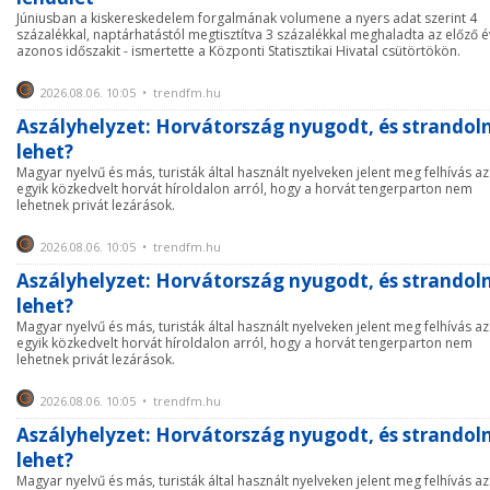
Júniusban a kiskereskedelem forgalmának volumene a nyers adat szerint 4
százalékkal, naptárhatástól megtisztítva 3 százalékkal meghaladta az előző é
azonos időszakit - ismertette a Központi Statisztikai Hivatal csütörtökön.
2026.08.06. 10:05 • trendfm.hu
Aszályhelyzet: Horvátország nyugodt, és strandoln
lehet?
Magyar nyelvű és más, turisták által használt nyelveken jelent meg felhívás az
egyik közkedvelt horvát híroldalon arról, hogy a horvát tengerparton nem
lehetnek privát lezárások.
2026.08.06. 10:05 • trendfm.hu
Aszályhelyzet: Horvátország nyugodt, és strandoln
lehet?
Magyar nyelvű és más, turisták által használt nyelveken jelent meg felhívás az
egyik közkedvelt horvát híroldalon arról, hogy a horvát tengerparton nem
lehetnek privát lezárások.
2026.08.06. 10:05 • trendfm.hu
Aszályhelyzet: Horvátország nyugodt, és strandoln
lehet?
Magyar nyelvű és más, turisták által használt nyelveken jelent meg felhívás az