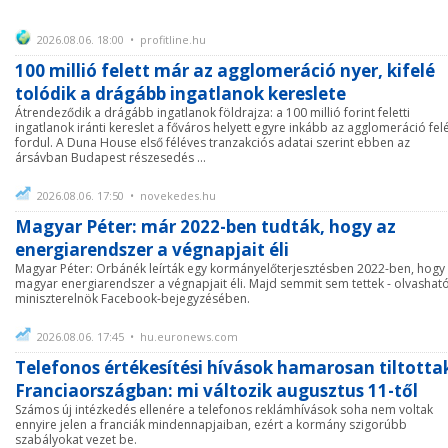
2026.08.06. 18:00 • profitline.hu
100 millió felett már az agglomeráció nyer, kifelé
tolódik a drágább ingatlanok kereslete
Átrendeződik a drágább ingatlanok földrajza: a 100 millió forint feletti
ingatlanok iránti kereslet a főváros helyett egyre inkább az agglomeráció fel
fordul. A Duna House első féléves tranzakciós adatai szerint ebben az
ársávban Budapest részesedés ...
2026.08.06. 17:50 • novekedes.hu
Magyar Péter: már 2022-ben tudták, hogy az
energiarendszer a végnapjait éli
Magyar Péter: Orbánék leírták egy kormányelőterjesztésben 2022-ben, hogy
magyar energiarendszer a végnapjait éli. Majd semmit sem tettek - olvashat
miniszterelnök Facebook-bejegyzésében.
2026.08.06. 17:45 • hu.euronews.com
Telefonos értékesítési hívások hamarosan tiltotta
Franciaországban: mi változik augusztus 11-től
Számos új intézkedés ellenére a telefonos reklámhívások soha nem voltak
ennyire jelen a franciák mindennapjaiban, ezért a kormány szigorúbb
szabályokat vezet be.