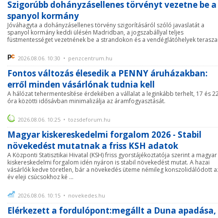
Szigorúbb dohányzásellenes törvényt vezetne be a
spanyol kormány
Jóváhagyta a dohányzásellenes törvény szigorításáról szóló javaslatát a
spanyol kormány keddi ülésén Madridban, a jogszabállyal teljes
füstmentességet vezetnének be a strandokon és a vendéglátóhelyek terasza
2026.08.06. 10:30 • penzcentrum.hu
Fontos változás élesedik a PENNY áruházakban:
erről minden vásárlónak tudnia kell
A hálózat tehermentesítése érdekében a vállalat a leginkább terhelt, 17 és 2
óra közötti idősávban minimalizálja az áramfogyasztását.
2026.08.06. 10:25 • tozsdeforum.hu
Magyar kiskereskedelmi forgalom 2026 - Stabil
növekedést mutatnak a friss KSH adatok
A Központi Statisztikai Hivatal (KSH) friss gyorstájékoztatója szerint a magyar
kiskereskedelmi forgalom idén nyáron is stabil növekedést mutat. A hazai
vásárlók kedve töretlen, bár a növekedés üteme némileg konszolidálódott a
év eleji csúcsokhoz ké ...
2026.08.06. 10:15 • novekedes.hu
Elérkezett a fordulópont:megállt a Duna apadása,