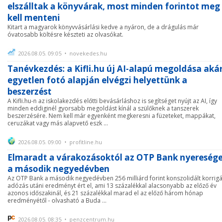
elszálltak a könyvárak, most minden forintot meg
kell menteni
Kitart a magyarok könyvvásárlási kedve a nyáron, de a drágulás már
óvatosabb költésre készteti az olvasókat.
2026.08.05. 09:05 • novekedes.hu
Tanévkezdés: a Kifli.hu új AI-alapú megoldása aká
egyetlen fotó alapján elvégzi helyettünk a
beszerzést
A Kifli.hu-n az iskolakezdés előtti bevásárláshoz is segítséget nyújt az AI, így
minden eddiginél gyorsabb megoldást kínál a szülőknek a tanszerek
beszerzésére. Nem kell már egyenként megkeresni a füzeteket, mappákat,
ceruzákat vagy más alapvető eszk ...
2026.08.05. 09:00 • profitline.hu
Elmaradt a várakozásoktól az OTP Bank nyereség
a második negyedévben
Az OTP Bank a második negyedévben 256 milliárd forint konszolidált korrigá
adózás utáni eredményt ért el, ami 13 százalékkal alacsonyabb az előző év
azonos időszakinál, és 21 százalékkal marad el az előző három hónap
eredményétől - olvasható a Buda ...
2026.08.05. 08:35 • penzcentrum.hu