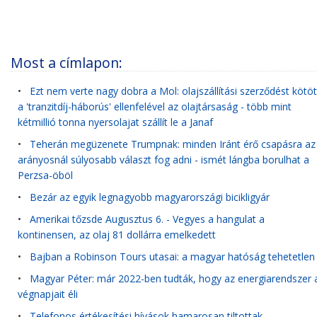
Most a címlapon:
•
Ezt nem verte nagy dobra a Mol: olajszállítási szerződést kötöt
a 'tranzitdíj-háborús' ellenfelével az olajtársaság - több mint
kétmillió tonna nyersolajat szállít le a Janaf
•
Teherán megüzenete Trumpnak: minden Iránt érő csapásra az
arányosnál súlyosabb választ fog adni - ismét lángba borulhat a
Perzsa-öböl
•
Bezár az egyik legnagyobb magyarországi bicikligyár
•
Amerikai tőzsde Augusztus 6. - Vegyes a hangulat a
kontinensen, az olaj 81 dollárra emelkedett
•
Bajban a Robinson Tours utasai: a magyar hatóság tehetetlen
•
Magyar Péter: már 2022-ben tudták, hogy az energiarendszer 
végnapjait éli
•
Telefonos értékesítési hívások hamarosan tiltottak