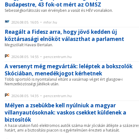
Budapestre, 43 fok-ot mért az OMSZ
Sebességkorlátozás van érvényben a vasút és HÉV vonalakon.
2026.08.05. 16:05 • mfor.hu
Reagált a Fidesz arra, hogy jövő kedden új
köztársasági elnököt választhat a parlament
Megszólalt Havasi Bertalan.
2026.08.05. 14:55 • penzcentrum.hu
A versenyt még megvárták: leléptek a bokszolók
Skóciában, menedékjogot kérhetnek
Több sportoló is nyomtalanul eltűnt a vasárnap véget ért glasgow-i
Nemzetközösségi Játékok után.
2026.08.05. 14:35 • penzcentrum.hu
Mélyen a zsebükbe kell nyúlniuk a magyar
villanyautósoknak: vaskos csekket küldenek a
biztosítók
A hazai utakon futó elektromos autók száma már jócskán átlépte a százezre
határt, ami a biztosítási piacon is egyértelműen érezteti a hatását.