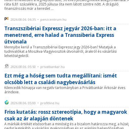
ráta 6,81 százalékra, 2025 júliusa óta nem látott szintre nőtt. A dráguló
finanszírozás már a kereslet ...
2026.08.06. 06:35 • penzcentrum.hu
Transzszibériai Expressz jegyár 2026-ban: itt a
menetrend, erre halad a Transsiberia Express
útvonala
Mennyibe kerül a Transzszibériai Expressz jegy 2026-ban? Mutatjuk a
tudnivalókat a Moszkva-Vlagyivosztok útvonalról, árakról és vásárlási
lehetőségekről.
2026.08.06. 05:50 • privatbankar.hu
Ezt még a hőség sem tudta megállítani: ismét
olcsóbb lett a családi nagybevásárlás
Kilencedik hónapja van negatív tartományban a Privátbankár Árkosár éves
árindexe.
2026.08.06. 05:00 • profitline.hu
Friss kutatás: rossz sztereotípia, hogy a magyarok
csak az ár alapján döntenek
A márkák értékét elsősorban a minőség és a bizalom határozza meg, a hűsé
pedig leginkább a vásárlási gyakoriságban és az ajánlási hajlandóságban