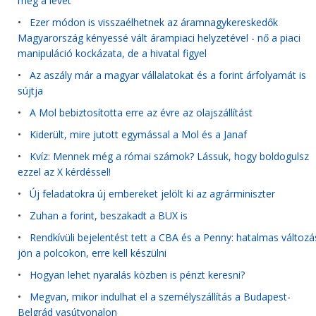
meg a levét
•
Ezer módon is visszaélhetnek az áramnagykereskedők
Magyarország kényessé vált árampiaci helyzetével - nő a piaci
manipuláció kockázata, de a hivatal figyel
•
Az aszály már a magyar vállalatokat és a forint árfolyamát is
sújtja
•
A Mol bebiztosította erre az évre az olajszállítást
•
Kiderült, mire jutott egymással a Mol és a Janaf
•
Kvíz: Mennek még a római számok? Lássuk, hogy boldogulsz
ezzel az X kérdéssel!
•
Új feladatokra új embereket jelölt ki az agrárminiszter
•
Zuhan a forint, beszakadt a BUX is
•
Rendkívüli bejelentést tett a CBA és a Penny: hatalmas változá
jön a polcokon, erre kell készülni
•
Hogyan lehet nyaralás közben is pénzt keresni?
•
Megvan, mikor indulhat el a személyszállítás a Budapest-
Belgrád vasútvonalon