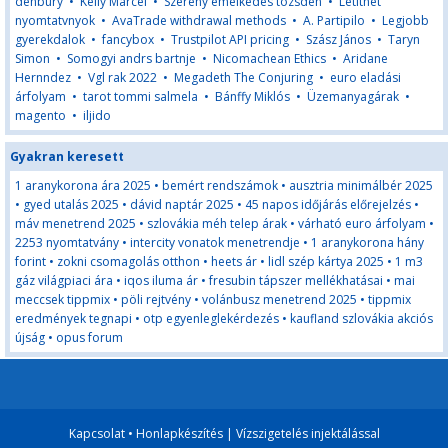
denbury
•
Kelly Marcel
•
Szereny emelkedes tozsden
•
Letlthet
nyomtatvnyok
•
AvaTrade withdrawal methods
•
A. Partipilo
•
Legjobb
gyerekdalok
•
fancybox
•
Trustpilot API pricing
•
Szász János
•
Taryn
Simon
•
Somogyi andrs bartnje
•
Nicomachean Ethics
•
Aridane
Hernndez
•
Vgl rak 2022
•
Megadeth The Conjuring
•
euro eladási
árfolyam
•
tarot tommi salmela
•
Bánffy Miklós
•
Üzemanyagárak
•
magento
•
iljido
Gyakran keresett
1 aranykorona ára 2025
•
bemért rendszámok
•
ausztria minimálbér 2025
•
gyed utalás 2025
•
dávid naptár 2025
•
45 napos időjárás előrejelzés
•
máv menetrend 2025
•
szlovákia méh telep árak
•
várható euro árfolyam
•
2253 nyomtatvány
•
intercity vonatok menetrendje
•
1 aranykorona hány
forint
•
zokni csomagolás otthon
•
heets ár
•
lidl szép kártya 2025
•
1 m3
gáz világpiaci ára
•
iqos iluma ár
•
fresubin tápszer mellékhatásai
•
mai
meccsek tippmix
•
pöli rejtvény
•
volánbusz menetrend 2025
•
tippmix
eredmények tegnapi
•
otp egyenleglekérdezés
•
kaufland szlovákia akciós
újság
•
opus forum
Kapcsolat
•
Honlapkészítés
|
Vízszigetelés injektálással