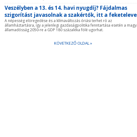
Veszélyben a 13. és 14. havi nyugdíj? Fájdalmas
szigorítást javasolnak a szakértők, itt a feketeleve
A népesség elöregedése és a klímaváltozás óriási terhet ró az
államháztartásra, így a jelenlegi gazdaságpolitika fenntartása esetén a magy
államadósság 2050-re a GDP 180 százaléka fölé ugorhat.
KÖVETKEZŐ OLDAL »