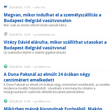
2026.08.06. 17:05 • mfor.hu
Megvan, mikor indulhat el a személyszállítás a
Budapest-Belgrád vasútvonalon
Már csak az utolsó ellenőrzések vannak hátra.
2026.08.06. 16:55 • privatbankar.hu
Vitézy Dávid elárulta, mikor szállíthat utasokat a
Budapest-Belgrád vasútvonal
Új szakaszba léphet a vitatott gigaberuházás.
2026.08.06. 14:00 • profitline.hu
A Duna Paksnál az elmúlt 24 órában négy
centimétert emelkedett
A Duna Paksnál az elmúlt 24 órában négy centimétert emelkedett, az emelk
tendencia tovább folytatódott - olvasható a kormany.hu oldalon a
hőségriasztásról csütörtök délelőtt közzétett jelentésében.
2026.08.06. 13:30 • profitline.hu
Miközben mások kivonulnak Európából, Makón