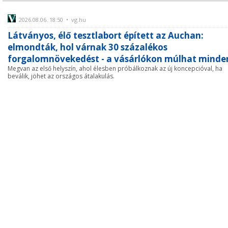
2026.08.06. 18:50 • vg.hu
Látványos, élő tesztlabort épített az Auchan:
elmondták, hol várnak 30 százalékos
forgalomnövekedést - a vásárlókon múlhat minde
Megvan az első helyszín, ahol élesben próbálkoznak az új koncepcióval, ha
beválik, jöhet az országos átalakulás.