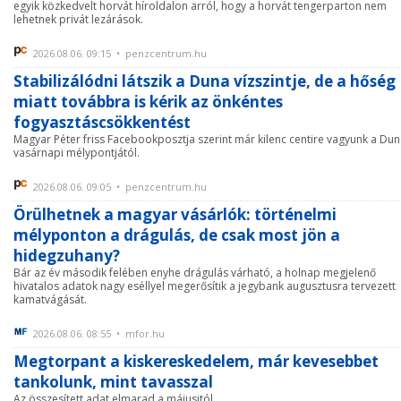
egyik közkedvelt horvát híroldalon arról, hogy a horvát tengerparton nem
lehetnek privát lezárások.
2026.08.06. 09:15 • penzcentrum.hu
Stabilizálódni látszik a Duna vízszintje, de a hőség
miatt továbbra is kérik az önkéntes
fogyasztáscsökkentést
Magyar Péter friss Facebookposztja szerint már kilenc centire vagyunk a Du
vasárnapi mélypontjától.
2026.08.06. 09:05 • penzcentrum.hu
Örülhetnek a magyar vásárlók: történelmi
mélyponton a drágulás, de csak most jön a
hidegzuhany?
Bár az év második felében enyhe drágulás várható, a holnap megjelenő
hivatalos adatok nagy eséllyel megerősítik a jegybank augusztusra tervezett
kamatvágását.
2026.08.06. 08:55 • mfor.hu
Megtorpant a kiskereskedelem, már kevesebbet
tankolunk, mint tavasszal
Az összesített adat elmarad a májusitól.