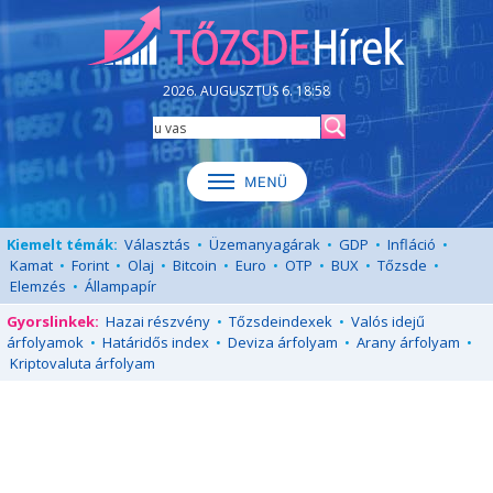
2026. AUGUSZTUS 6. 18:58
Kiemelt témák:
Választás
•
Üzemanyagárak
•
GDP
•
Infláció
•
Kamat
•
Forint
•
Olaj
•
Bitcoin
•
Euro
•
OTP
•
BUX
•
Tőzsde
•
Elemzés
•
Állampapír
Gyorslinkek:
Hazai részvény
•
Tőzsdeindexek
•
Valós idejű
árfolyamok
•
Határidős index
•
Deviza árfolyam
•
Arany árfolyam
•
Kriptovaluta árfolyam