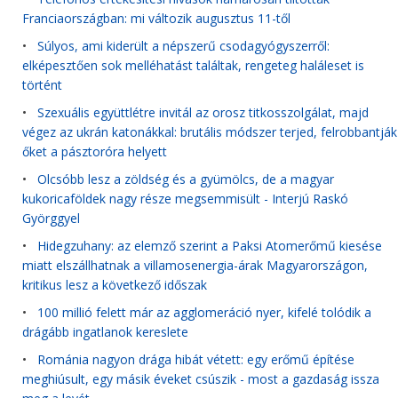
Franciaországban: mi változik augusztus 11-től
•
Súlyos, ami kiderült a népszerű csodagyógyszerről:
elképesztően sok melléhatást találtak, rengeteg haláleset is
történt
•
Szexuális együttlétre invitál az orosz titkosszolgálat, majd
végez az ukrán katonákkal: brutális módszer terjed, felrobbantják
őket a pásztoróra helyett
•
Olcsóbb lesz a zöldség és a gyümölcs, de a magyar
kukoricaföldek nagy része megsemmisült - Interjú Raskó
Györggyel
•
Hidegzuhany: az elemző szerint a Paksi Atomerőmű kiesése
miatt elszállhatnak a villamosenergia-árak Magyarországon,
kritikus lesz a következő időszak
•
100 millió felett már az agglomeráció nyer, kifelé tolódik a
drágább ingatlanok kereslete
•
Románia nagyon drága hibát vétett: egy erőmű építése
meghiúsult, egy másik éveket csúszik - most a gazdaság issza