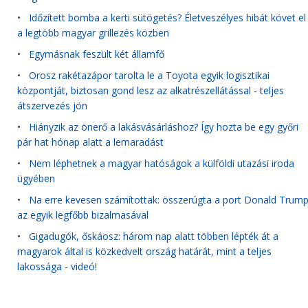
•
Időzített bomba a kerti sütögetés? Életveszélyes hibát követ el
a legtöbb magyar grillezés közben
•
Egymásnak feszült két államfő
•
Orosz rakétazápor tarolta le a Toyota egyik logisztikai
központját, biztosan gond lesz az alkatrészellátással - teljes
átszervezés jön
•
Hiányzik az önerő a lakásvásárláshoz? Így hozta be egy győri
pár hat hónap alatt a lemaradást
•
Nem léphetnek a magyar hatóságok a külföldi utazási iroda
ügyében
•
Na erre kevesen számítottak: összerúgta a port Donald Trum
az egyik legfőbb bizalmasával
•
Gigadugók, őskáosz: három nap alatt többen lépték át a
magyarok által is közkedvelt ország határát, mint a teljes
lakossága - videó!