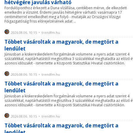
hétvégére javulás várható
Fordulóponthoz érkezett a Duna vízállása, centikben mérve, de elkezdett
emelkedni a vízszint. Érdemi javulás hétvégére várható: vasárnapra 17
centiméterrel emelkedhet meg a folyó - mutatják az Országos Vízügyi
Főigazgatóság friss előrejelzésének adat ...
2026.08.06. 10:15 • trendfm.hu
Többet vásároltak a magyarok, de megtört a
lendület
Júniusban a kiskereskedelem forgalmának volumene a nyers adat szerint 4
százalékkal, naptárhatástól megtisztítva 3 százalékkal meghaladta az előző é
azonos időszakit - ismertette a Központi Statisztikai Hivatal csütörtökön.
2026.08.06. 10:15 • trendfm.hu
Többet vásároltak a magyarok, de megtört a
lendület
Júniusban a kiskereskedelem forgalmának volumene a nyers adat szerint 4
százalékkal, naptárhatástól megtisztítva 3 százalékkal meghaladta az előző é
azonos időszakit - ismertette a Központi Statisztikai Hivatal csütörtökön.
2026.08.06. 10:15 • trendfm.hu
Többet vásároltak a magyarok, de megtört a
lendület