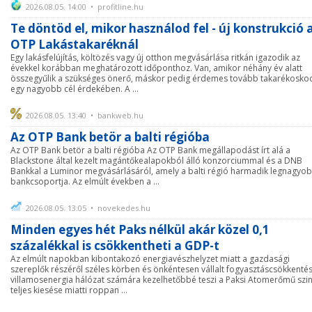
2026.08.05. 14:00 • profitline.hu
Te döntöd el, mikor használod fel - új konstrukció 
OTP Lakástakaréknál
Egy lakásfelújítás, költözés vagy új otthon megvásárlása ritkán igazodik az
évekkel korábban meghatározott időponthoz. Van, amikor néhány év alatt
összegyűlik a szükséges önerő, máskor pedig érdemes tovább takarékosko
egy nagyobb cél érdekében. A ...
2026.08.05. 13:40 • bankweb.hu
Az OTP Bank betör a balti régióba
Az OTP Bank betör a balti régióba Az OTP Bank megállapodást írt alá a
Blackstone által kezelt magántőkealapokból álló konzorciummal és a DNB
Bankkal a Luminor megvásárlásáról, amely a balti régió harmadik legnagyo
bankcsoportja. Az elmúlt években a ...
2026.08.05. 13:05 • novekedes.hu
Minden egyes hét Paks nélkül akár közel 0,1
százalékkal is csökkentheti a GDP-t
Az elmúlt napokban kibontakozó energiavészhelyzet miatt a gazdasági
szereplők részéről széles körben és önkéntesen vállalt fogyasztáscsökkentés
villamosenergia hálózat számára kezelhetőbbé teszi a Paksi Atomerőmű szi
teljes kiesése miatti roppan ...