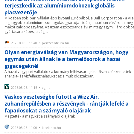
terjeszkedik az alumíniumdobozok globális
piacvezetője
Miközben sok ipari vállalat épp kivonul Európából, a Ball Corporation - a vil
legnagyobb alumíniumcsomagolás-gyártója - idén januárban vásárolta meg
makói italdobozgyárat. Az üzem eszközparkja évi mintegy egymilliárd dobo
gyártására képes, a cég ...
2026.08.06. 11:40 • penzcentrum.hu
Olyan energiaválság van Magyarországon, hogy
egymás után állnak le a termelősorok a hazai
gigacégeknél
A hazai vegyipari vállalatok a kormány felhívására jelentősen csökkentették
energia- és vízfelhasználásukat az elmúlt időszakban,
2026.08.06. 11:15 • vg.hu
Vaskos veszteségbe futott a Wizz Air,
zuhanórepülésben a részvények - rántják lefelé a
fapadosokat a szárnyaló olajárak
Megtették a magukét a szárnyaló olajárak.
2026.08.06. 11:00 • kitekinto.hu