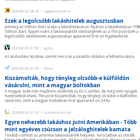
2026.08.06. 08:10 • ingatlanhirek.hu
Ezek a legolcsóbb lakáshitelek augusztusban
Jelenleg az Otthon Start uralja a lakáshitelpiacot. Nyáron a lakáshitelpiac 70
Otthon Start. Éppen ezért a lakásvásárlók többségének az a The post Ezek a
legolcsóbb lakáshitelek augusztusban appeared first on Ingatlanhírek.
2026.08.06. 07:50 • vg.hu
Az áruházlánc közlése szerint nincs ok a vásárlói oldalon a felhalmozásra.
2026.08.06. 07:45 • 24.hu
Kiszámolták, hogy tényleg olcsóbb-e külföldön
vásárolni, mint a magyar boltokban
A magyar árak már majdnem utolérték az EU-s szintet, de még nem nyugati
fizetésekből élünk. The post Kiszámolták, hogy tényleg olcsóbb-e külföldön
vásárolni, mint a magyar boltokban first appeared on 24.hu.
2026.08.06. 07:10 • tozsdeforum.hu
Egyre nehezebb lakáshoz jutni Amerikában - Több
mint egyéves csúcson a jelzáloghitelek kamata
Tovább romlott az amerikai lakásvásárlók helyzete. Sorozatban az ötödik
héten emelkedett a legnépszerűbb, 30 éves jelzáloghitelek átlagos kamata. 