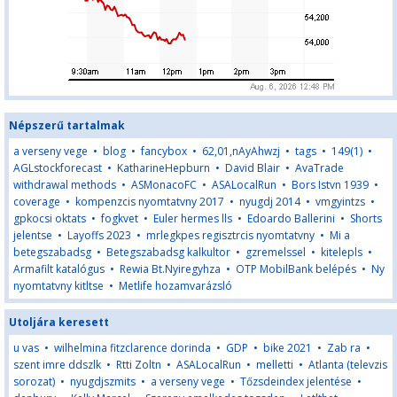
Népszerű tartalmak
a verseny vege
•
blog
•
fancybox
•
62,01,nAyAhwzj
•
tags
•
149(1)
•
AGLstockforecast
•
KatharineHepburn
•
David Blair
•
AvaTrade
withdrawal methods
•
ASMonacoFC
•
ASALocalRun
•
Bors Istvn 1939
•
coverage
•
kompenzcis nyomtatvny 2017
•
nyugdj 2014
•
vmgyintzs
•
gpkocsi oktats
•
fogkvet
•
Euler hermes lls
•
Edoardo Ballerini
•
Shorts
jelentse
•
Layoffs 2023
•
mrlegkpes regisztrcis nyomtatvny
•
Mi a
betegszabadsg
•
Betegszabadsg kalkultor
•
gzremelssel
•
kitelepls
•
Armafilt katalógus
•
Rewia Bt.Nyiregyhza
•
OTP MobilBank belépés
•
Ny
nyomtatvny kitltse
•
Metlife hozamvarázsló
Utoljára keresett
u vas
•
wilhelmina fitzclarence dorinda
•
GDP
•
bike 2021
•
Zab ra
•
szent imre ddszlk
•
Rtti Zoltn
•
ASALocalRun
•
melletti
•
Atlanta (televzis
sorozat)
•
nyugdjszmits
•
a verseny vege
•
Tőzsdeindex jelentése
•