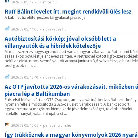
2026.08.05. 12:25 • mfor.hu
Ruff Bálint levelet írt, megint rendkívüli ülés lesz
A kabinet tíz előterjesztés tárgyalását javasolja.
2026.08.05. 11:05 • novekedes.hu
Autóbiztosítási körkép: jóval olcsóbb lett a
villanyautók és a hibridek kötelezője
Már a százezres nagyságrend felett van a magyar villanyautó-flotta, ami bő 
százalékos bővülést jelent éves szinten. A Netrisknél kötött kgfb-szerződése
belül az elektromos személyautók aránya júniusra 3,6 százalékra, a hibridek
pedig több mint ...
2026.08.05. 10:40 • novekedes.hu
Az OTP javította 2026-os várakozásait, miközben ú
piacra lép a Baltikumban
Erős első félévet zárt az OTP Csoport, amely a vártnál kedvezőbb eredmény
nyomán felfelé módosította 2026-os üzleti várakozásait. A bankcsoport
egyszerre tudta megőrizni kiemelkedő jövedelmezőségét, tovább növelni
hitelállományát, valamint újabb st ...
2026.08.05. 10:05 • penzcentrum.hu
Így trükköznek a magyar könyvmolyok 2026 nyará