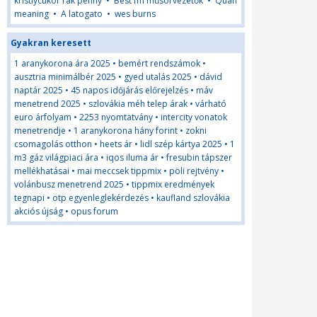
kristlycukor rak penny
•
Best fm műsorvezetők
•
Quah
meaning
•
A latogato
•
wes burns
Gyakran keresett
1 aranykorona ára 2025
•
bemért rendszámok
•
ausztria minimálbér 2025
•
gyed utalás 2025
•
dávid
naptár 2025
•
45 napos időjárás előrejelzés
•
máv
menetrend 2025
•
szlovákia méh telep árak
•
várható
euro árfolyam
•
2253 nyomtatvány
•
intercity vonatok
menetrendje
•
1 aranykorona hány forint
•
zokni
csomagolás otthon
•
heets ár
•
lidl szép kártya 2025
•
1
m3 gáz világpiaci ára
•
iqos iluma ár
•
fresubin tápszer
mellékhatásai
•
mai meccsek tippmix
•
pöli rejtvény
•
volánbusz menetrend 2025
•
tippmix eredmények
tegnapi
•
otp egyenleglekérdezés
•
kaufland szlovákia
akciós újság
•
opus forum