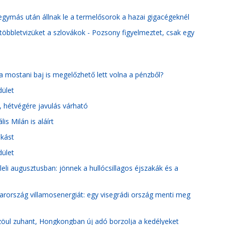
gymás után állnak le a termelősorok a hazai gigacégeknél
többletvizüket a szlovákok - Pozsony figyelmeztet, csak egy
 mostani baj is megelőzhető lett volna a pénzből?
dület
, hétvégére javulás várható
s Milán is aláírt
akást
dület
leli augusztusban: jönnek a hullócsillagos éjszakák és a
rország villamosenergiát: egy visegrádi ország menti meg
 Szöul zuhant, Hongkongban új adó borzolja a kedélyeket