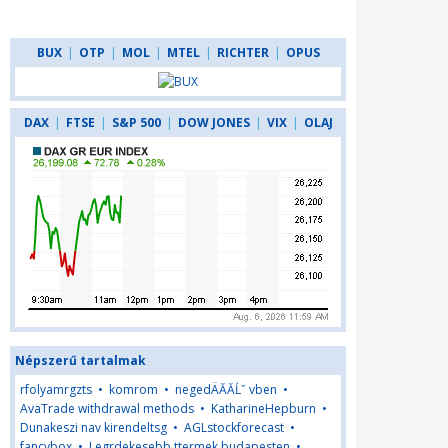
BUX
|
OTP
|
MOL
|
MTEL
|
RICHTER
|
OPUS
DAX
|
FTSE
|
S&P 500
|
DOW JONES
|
VIX
|
OLAJ
Népszerű tartalmak
rfolyamrgzts
•
komrom
•
negedÄĂĂĹˇ vben
•
AvaTrade withdrawal methods
•
KatharineHepburn
•
Dunakeszi nav kirendeltsg
•
AGLstockforecast
•
fancybox
•
Legrdekesebb ttermek budapesten
•