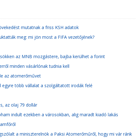
növekedést mutatnak a friss KSH adatok
uktatták meg: mi jön most a FIFA vezetőjének?
 csökken az MNB mozgástere, bajba kerülhet a forint
rről minden vásárlónak tudnia kell
 le az atomerőművet
gyre több vállalat a szolgáltatott irodák felé
, az olaj 79 dollár
oham indult ezekben a városokban, alig maradt kiadó lakás
lamfőről
gszólalt a miniszterelnök a Paksi Atomerőműről, hogy mi vár ránk