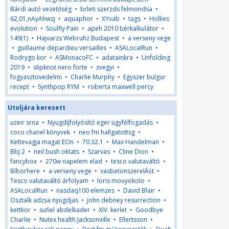
Bárdi autó vezetőség
•
brleti szerzds felmondsa
•
62,01,nAyAhwzj
•
aquaphor
•
XYvab
•
tags
•
Hollies
evolution
•
Soulfly Pain
•
apeh 2010 bérkalkulátor
•
149(1)
•
Hajvarzs Webruhz Budapest
•
a verseny vege
•
guillaume depardieu versailles
•
ASALocalRun
•
Rodrygo kor
•
ASMonacoFC
•
adatainkra
•
Unfolding
2019
•
slipknot nero forte
•
zvegyi
•
fogyasztovedelmi
•
Charlie Murphy
•
Egyszer bulgur
recept
•
Synthpop RYM
•
roberta maxwell percy
Utoljára keresett
uzeir srna
•
Nyugdíjfolyósító eger ügyfélfogadás
•
coco chanel könyvek
•
neo fm hallgatottsg
•
Kettevagja magat EOn
•
70.32.1
•
Max Handelman
•
Bbj 2
•
neil bush oktats
•
Szarvas
•
Cline Dion
•
fancybox
•
270w napelem elad
•
tesco valutaváltó
•
Bíborhere
•
a verseny vege
•
vasbetonszerelĂśt
•
Tesco valutaváltó árfolyam
•
loris mouyokolo
•
ASALocalRun
•
nasdaq100 elemzes
•
David Blair
•
Osztalk adzsa nyugdjas
•
john debney resurrection
•
kettkor
•
sufiel abdelkader
•
XIV. kerlet
•
Goodbye
Charlie
•
Nutex health Jacksonville
•
Ellertsson
•