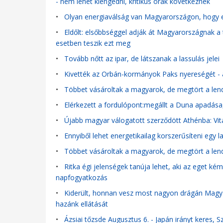
- nem lehet kiengedni, kritikus órák következnek
•
Olyan energiaválság van Magyarországon, hogy e
•
Eldőlt: elsőbbséggel adják át Magyarországnak a 
esetben teszik ezt meg
•
Tovább nőtt az ipar, de látszanak a lassulás jelei
•
Kivették az Orbán-kormányok Paks nyereségét - a
•
Többet vásároltak a magyarok, de megtört a len
•
Elérkezett a fordulópont:megállt a Duna apadása
•
Újabb magyar válogatott szerződött Athénba: Vitáli
•
Ennyiből lehet energetikailag korszerűsíteni egy l
•
Többet vásároltak a magyarok, de megtört a len
•
Ritka égi jelenségek tanúja lehet, aki az eget kém
napfogyatkozás
•
Kiderült, honnan vesz most nagyon drágán Magya
hazánk ellátását
•
Ázsiai tőzsde Augusztus 6. - Japán irányt keres,