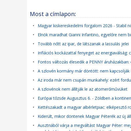
Most a címlapon:
•
Magyar kiskereskedelmi forgalom 2026 - Stabil 
•
Elnök maradhat Gianni Infantino, egyelőre nem b
•
Tovább nőtt az ipar, de látszanak a lassulás jelei
•
Inflációs kockázattal fenyeget az energiaválság:
•
Fontos változás élesedik a PENNY áruházakban: e
•
A szlovén kormány már döntött: nem kapcsolják
•
Az iroda már nem csupán munkahely: ezért fordul e
•
A szlovénok nem állítják le az atomerőművüket
•
Európai tőzsde Augusztus 6. - Zöldben a kontinens
•
Kettészakadt a magyar albérletpiac: elképesztő r
•
Kiderült, mikor döntenek Magyar Péterék az új ál
•
Ausztriából várja a megváltást Magyar Péter: me