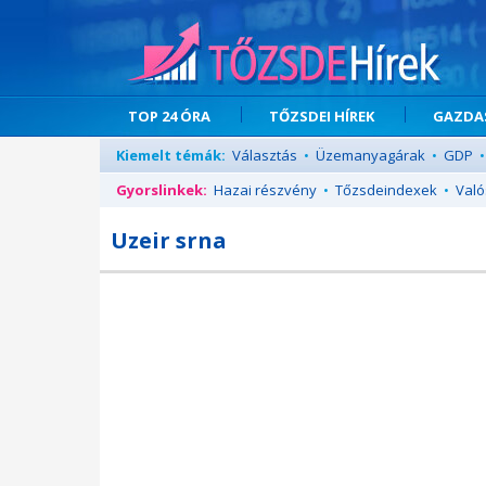
TOP 24 ÓRA
TŐZSDEI HÍREK
GAZDAS
Kiemelt témák:
Választás
•
Üzemanyagárak
•
GDP
•
Gyorslinkek:
Hazai részvény
•
Tőzsdeindexek
•
Való
Uzeir srna