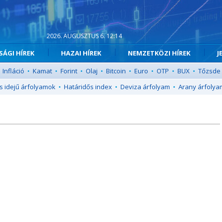
2026. AUGUSZTUS 6. 12:14
ÁGI HÍREK
HAZAI HÍREK
NEMZETKÖZI HÍREK
J
Infláció
•
Kamat
•
Forint
•
Olaj
•
Bitcoin
•
Euro
•
OTP
•
BUX
•
Tőzsde
s idejű árfolyamok
•
Határidős index
•
Deviza árfolyam
•
Arany árfolya