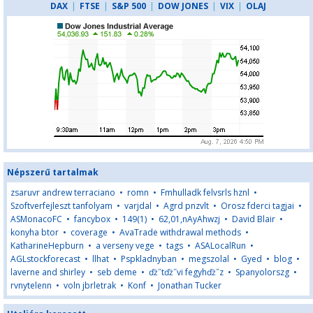
DAX
|
FTSE
|
S&P 500
|
DOW JONES
|
VIX
|
OLAJ
Népszerű tartalmak
zsaruvr andrew terraciano
•
romn
•
Fmhulladk felvsrls hznl
•
Szoftverfejleszt tanfolyam
•
varjdal
•
Agrd pnzvlt
•
Orosz fderci tagjai
•
ASMonacoFC
•
fancybox
•
149(1)
•
62,01,nAyAhwzj
•
David Blair
•
konyha btor
•
coverage
•
AvaTrade withdrawal methods
•
KatharineHepburn
•
a verseny vege
•
tags
•
ASALocalRun
•
AGLstockforecast
•
llhat
•
Pspkladnyban
•
megszolal
•
Gyed
•
blog
•
laverne and shirley
•
seb deme
•
ďż˝tďż˝vi fegyhďż˝z
•
Spanyolorszg
•
rvnytelenn
•
voln jbrletrak
•
Konf
•
Jonathan Tucker