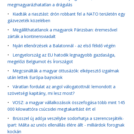
megmagyarázhatatlan a drágulás
•
Kiadták a riasztást: drón robbant fel a NATO területén egy
gázvezeték közelében
•
Megállíthatatlanok a magyarok Párizsban: éremesővel
zárták a kontinensviadalt
•
Nyári ellenőrzések a Balatonnál - az első félidő végén
•
Lengyelország az EU hatodik legnagyobb gazdasága,
megelőzi Belgiumot és Írországot
•
Megcsinálták a magyar öttusázók: elképesztő izgalmak
után lettek Európa-bajnokok
•
Váratlan fordulat az angol válogatottnál: lemondott a
szövetségi kapitány, mi lesz most?
•
VOSZ: a magyar vállalkozások összefogása több mint 145
000 kilowattóra csúcsidei megtakarítást ért el
•
Brüsszel új adója veszélybe sodorhatja a szerencsejáték-
ipart: Málta az uniós ellenállás élére állt - milliárdok forognak
kockán