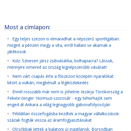
Most a címlapon:
•
Egy teljes szezon is elmaradhat a népszerű sportligában:
megint a pénzen megy a vita, erről hallani se akarnak a
játékosok
•
Kvíz: Szívesen jársz zsibvásárba, bolhapiacra? Lássuk,
mennyire ismered az ország legnépszerűbb vásárait!
•
Nem várt csapás érte a főszezon közepén nyaralókat:
kitört a vulkán, megbénult a légiközlekedés
•
Ennél rosszabb már nem is jöhetne: lezárja Törökország a
Fekete-tenger 'Hormuzi-szorosát' - egy teherhajót sem
enged át Ankara a világ legnagyobb gabonafolyosóján
•
Példátlan összefogásba kezdtek a magyar vállalkozások:
százak fogták vissza az áramfogyasztásukat
•
Olcsóbbak lettek a balatoni új ingatlanok, Borsodban