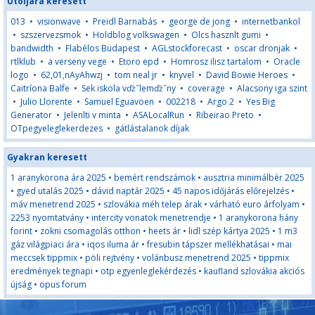
Utoljára keresett
013
•
visionwave
•
Preidl Barnabás
•
george de jong
•
internetbankol
•
szszervezsmok
•
Holdblog volkswagen
•
Olcs hasznlt gumi
•
bandwidth
•
Flabélos Budapest
•
AGLstockforecast
•
oscar dronjak
•
rtlklub
•
a verseny vege
•
Etoro epd
•
Homrosz ilisz tartalom
•
Oracle
logo
•
62,01,nAyAhwzj
•
tom neal jr
•
knyvel
•
David Bowie Heroes
•
Caitríona Balfe
•
Sek iskola vďż˝lemďż˝ny
•
coverage
•
Alacsony iga szint
•
Julio Llorente
•
Samuel Eguavoen
•
002218
•
Argo 2
•
Yes Big
Generator
•
Jelenlti v minta
•
ASALocalRun
•
Ribeirao Preto
•
OTpegyeleglekerdezes
•
gátlástalanok díjak
Gyakran keresett
1 aranykorona ára 2025
•
bemért rendszámok
•
ausztria minimálbér 2025
•
gyed utalás 2025
•
dávid naptár 2025
•
45 napos időjárás előrejelzés
•
máv menetrend 2025
•
szlovákia méh telep árak
•
várható euro árfolyam
•
2253 nyomtatvány
•
intercity vonatok menetrendje
•
1 aranykorona hány
forint
•
zokni csomagolás otthon
•
heets ár
•
lidl szép kártya 2025
•
1 m3
gáz világpiaci ára
•
iqos iluma ár
•
fresubin tápszer mellékhatásai
•
mai
meccsek tippmix
•
pöli rejtvény
•
volánbusz menetrend 2025
•
tippmix
eredmények tegnapi
•
otp egyenleglekérdezés
•
kaufland szlovákia akciós
újság
•
opus forum