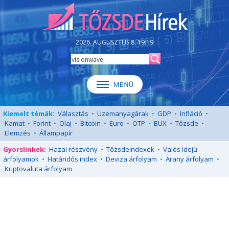
2026. AUGUSZTUS 8. 19:19
Kiemelt témák:
Választás
•
Üzemanyagárak
•
GDP
•
Infláció
•
Kamat
•
Forint
•
Olaj
•
Bitcoin
•
Euro
•
OTP
•
BUX
•
Tőzsde
•
Elemzés
•
Állampapír
Gyorslinkek:
Hazai részvény
•
Tőzsdeindexek
•
Valós idejű
árfolyamok
•
Határidős index
•
Deviza árfolyam
•
Arany árfolyam
•
Kriptovaluta árfolyam