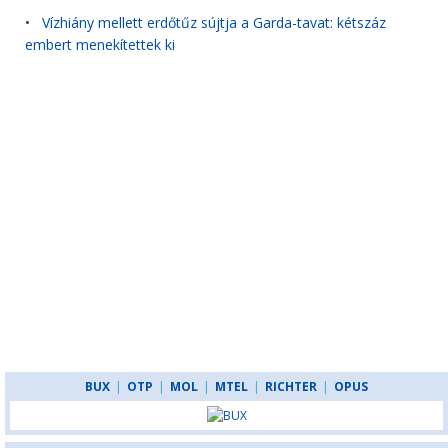
•
Vízhiány mellett erdőtűz sújtja a Garda-tavat: kétszáz
embert menekítettek ki
BUX
|
OTP
|
MOL
|
MTEL
|
RICHTER
|
OPUS