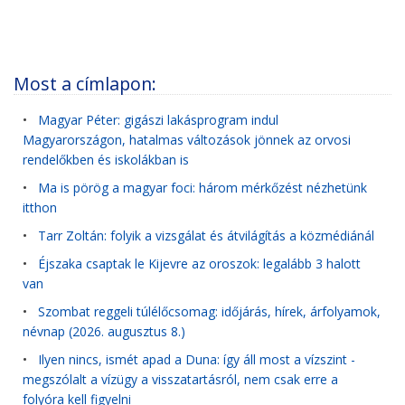
Most a címlapon:
•
Magyar Péter: gigászi lakásprogram indul
Magyarországon, hatalmas változások jönnek az orvosi
rendelőkben és iskolákban is
•
Ma is pörög a magyar foci: három mérkőzést nézhetünk
itthon
•
Tarr Zoltán: folyik a vizsgálat és átvilágítás a közmédiánál
•
Éjszaka csaptak le Kijevre az oroszok: legalább 3 halott
van
•
Szombat reggeli túlélőcsomag: időjárás, hírek, árfolyamok,
névnap (2026. augusztus 8.)
•
Ilyen nincs, ismét apad a Duna: így áll most a vízszint -
megszólalt a vízügy a visszatartásról, nem csak erre a
folyóra kell figyelni