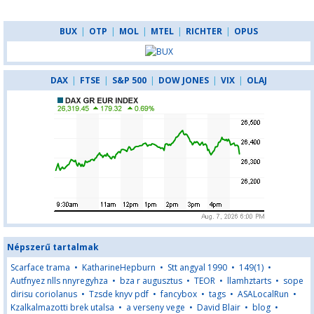
BUX
|
OTP
|
MOL
|
MTEL
|
RICHTER
|
OPUS
DAX
|
FTSE
|
S&P 500
|
DOW JONES
|
VIX
|
OLAJ
Népszerű tartalmak
Scarface trama
•
KatharineHepburn
•
Stt angyal 1990
•
149(1)
•
Autfnyez nlls nnyregyhza
•
bza r augusztus
•
TEOR
•
llamhztarts
•
sope
dirisu coriolanus
•
Tzsde knyv pdf
•
fancybox
•
tags
•
ASALocalRun
•
Kzalkalmazotti brek utalsa
•
a verseny vege
•
David Blair
•
blog
•