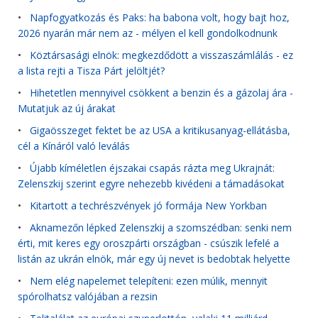
•
Napfogyatkozás és Paks: ha babona volt, hogy bajt hoz,
2026 nyarán már nem az - mélyen el kell gondolkodnunk
•
Köztársasági elnök: megkezdődött a visszaszámlálás - ez
a lista rejti a Tisza Párt jelöltjét?
•
Hihetetlen mennyivel csökkent a benzin és a gázolaj ára -
Mutatjuk az új árakat
•
Gigaösszeget fektet be az USA a kritikusanyag-ellátásba,
cél a Kínáról való leválás
•
Újabb kíméletlen éjszakai csapás rázta meg Ukrajnát:
Zelenszkij szerint egyre nehezebb kivédeni a támadásokat
•
Kitartott a techrészvények jó formája New Yorkban
•
Aknamezőn lépked Zelenszkij a szomszédban: senki nem
érti, mit keres egy oroszpárti országban - csúszik lefelé a
listán az ukrán elnök, már egy új nevet is bedobtak helyette
•
Nem elég napelemet telepíteni: ezen múlik, mennyit
spórolhatsz valójában a rezsin