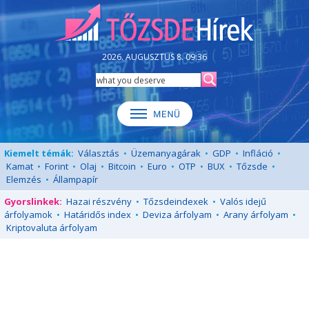
2026. AUGUSZTUS 8. 09:36
Kiemelt témák:
Választás
•
Üzemanyagárak
•
GDP
•
Infláció
•
Kamat
•
Forint
•
Olaj
•
Bitcoin
•
Euro
•
OTP
•
BUX
•
Tőzsde
•
Elemzés
•
Állampapír
Gyorslinkek:
Hazai részvény
•
Tőzsdeindexek
•
Valós idejű
árfolyamok
•
Határidős index
•
Deviza árfolyam
•
Arany árfolyam
•
Kriptovaluta árfolyam