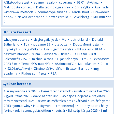
AGLstockforecast
•
adamo nagalo
•
coverage
•
62,01,nAyAhwzj
•
Malindo Air contact
•
Delta technologies hrek
•
Chris Zylka
•
AvaTrade
withdrawal methods
•
commscope airvana
•
Kendal Root
•
Drawdown
ebook
•
News Corporation
•
edwin cerrillo
•
Gevelsberg
•
Mullmuzzler
2
Utoljára keresett
what you deserve
•
vlsgforgatknyvek
•
VIL
•
patrick laird
•
Donald
Sutherland
•
Tov
•
pc game 99
•
bts butter
•
Dodix Morningstar
•
nrynek.pl
•
Craig Walker
•
Uni
•
gemma styles
•
fht utalás
•
9114
•
castrolmintabolt
•
sunm
•
Ansbach
•
ticket
•
Tall Team
•
irat
kölcsönzés VTSZ
•
michael a ross
•
ElijahAdebayo
•
Emu
•
Levadaszva
2023 film
•
Temetďż˝si naptďż˝r
•
ASMonacoFC
•
Mediolanum
•
Coco
•
62,01,nAyAhwzj
•
Zinzino ďż˝tverďż˝s
•
Braxton Berrios
•
img
academy
•
Flixbus sofr fizets
•
RZA
Gyakran keresett
1 aranykorona ára 2025
•
bemért rendszámok
•
ausztria minimálbér 2025
•
gyed utalás 2025
•
dávid naptár 2025
•
45 napos időjárás előrejelzés
•
máv menetrend 2025
•
szlovákia méh telep árak
•
várható euro árfolyam
•
2253 nyomtatvány
•
intercity vonatok menetrendje
•
1 aranykorona hány
forint
•
zokni csomagolás otthon
•
heets ár
•
lidl szép kártya 2025
•
1 m3