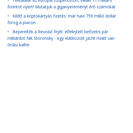
•
Telitalálat az európai szuperlottón, valaki 11 milliárd
forintot nyert! Mutatjuk a giganyereményt érő számokat
•
Kilőtt a kriptokártyás fizetés: már havi 759 millió dollár
forog a piacon
•
Beperelték a Revolut fejét: elfelejtett befizetni pár
milliárdot Nik Storonsky - egy elátkozott jacht miatt van
óriási balhé