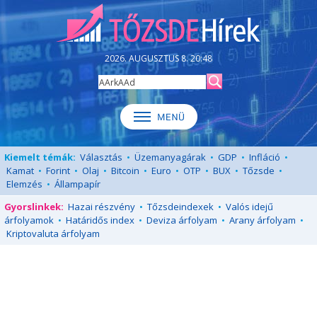
2026. AUGUSZTUS 8. 20:48
Kiemelt témák:
Választás
•
Üzemanyagárak
•
GDP
•
Infláció
•
Kamat
•
Forint
•
Olaj
•
Bitcoin
•
Euro
•
OTP
•
BUX
•
Tőzsde
•
Elemzés
•
Állampapír
Gyorslinkek:
Hazai részvény
•
Tőzsdeindexek
•
Valós idejű
árfolyamok
•
Határidős index
•
Deviza árfolyam
•
Arany árfolyam
•
Kriptovaluta árfolyam