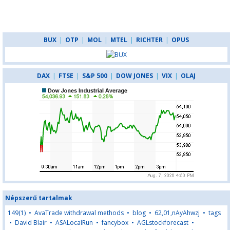
BUX
|
OTP
|
MOL
|
MTEL
|
RICHTER
|
OPUS
DAX
|
FTSE
|
S&P 500
|
DOW JONES
|
VIX
|
OLAJ
Népszerű tartalmak
149(1)
•
AvaTrade withdrawal methods
•
blog
•
62,01,nAyAhwzj
•
tags
•
David Blair
•
ASALocalRun
•
fancybox
•
AGLstockforecast
•