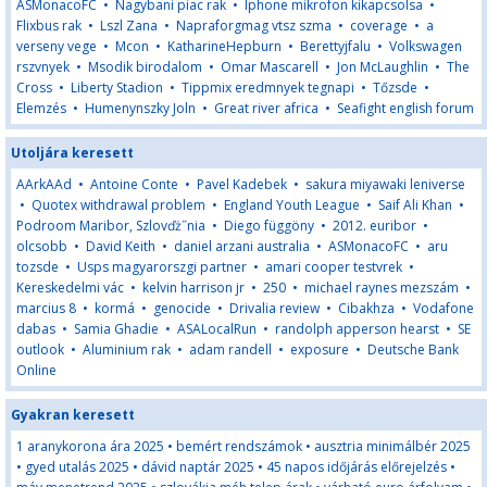
ASMonacoFC
•
Nagybani piac rak
•
Iphone mikrofon kikapcsolsa
•
Flixbus rak
•
Lszl Zana
•
Napraforgmag vtsz szma
•
coverage
•
a
verseny vege
•
Mcon
•
KatharineHepburn
•
Berettyjfalu
•
Volkswagen
rszvnyek
•
Msodik birodalom
•
Omar Mascarell
•
Jon McLaughlin
•
The
Cross
•
Liberty Stadion
•
Tippmix eredmnyek tegnapi
•
Tőzsde
•
Elemzés
•
Humenynszky Joln
•
Great river africa
•
Seafight english forum
Utoljára keresett
AArkAAd
•
Antoine Conte
•
Pavel Kadebek
•
sakura miyawaki leniverse
•
Quotex withdrawal problem
•
England Youth League
•
Saif Ali Khan
•
Podroom Maribor, Szlovďż˝nia
•
Diego függöny
•
2012. euribor
•
olcsobb
•
David Keith
•
daniel arzani australia
•
ASMonacoFC
•
aru
tozsde
•
Usps magyarorszgi partner
•
amari cooper testvrek
•
Kereskedelmi vác
•
kelvin harrison jr
•
250
•
michael raynes mezszám
•
marcius 8
•
kormá
•
genocide
•
Drivalia review
•
Cibakhza
•
Vodafone
dabas
•
Samia Ghadie
•
ASALocalRun
•
randolph apperson hearst
•
SE
outlook
•
Aluminium rak
•
adam randell
•
exposure
•
Deutsche Bank
Online
Gyakran keresett
1 aranykorona ára 2025
•
bemért rendszámok
•
ausztria minimálbér 2025
•
gyed utalás 2025
•
dávid naptár 2025
•
45 napos időjárás előrejelzés
•