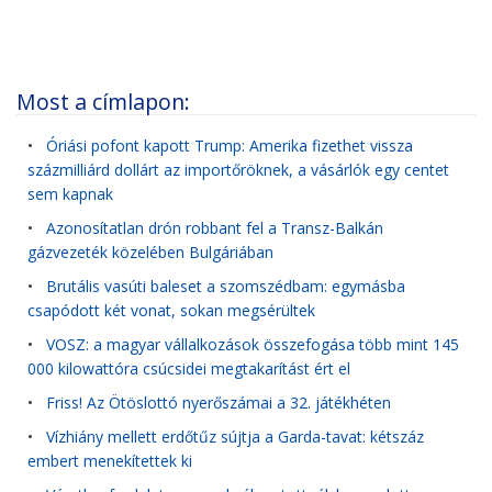
Most a címlapon:
•
Óriási pofont kapott Trump: Amerika fizethet vissza
százmilliárd dollárt az importőröknek, a vásárlók egy centet
sem kapnak
•
Azonosítatlan drón robbant fel a Transz-Balkán
gázvezeték közelében Bulgáriában
•
Brutális vasúti baleset a szomszédbam: egymásba
csapódott két vonat, sokan megsérültek
•
VOSZ: a magyar vállalkozások összefogása több mint 145
000 kilowattóra csúcsidei megtakarítást ért el
•
Friss! Az Ötöslottó nyerőszámai a 32. játékhéten
•
Vízhiány mellett erdőtűz sújtja a Garda-tavat: kétszáz
embert menekítettek ki