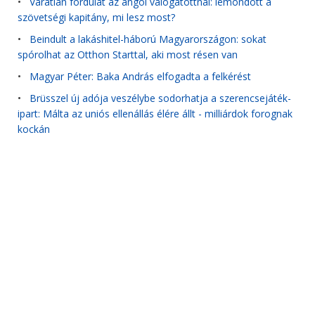
•
Váratlan fordulat az angol válogatottnál: lemondott a
szövetségi kapitány, mi lesz most?
•
Beindult a lakáshitel-háború Magyarországon: sokat
spórolhat az Otthon Starttal, aki most résen van
•
Magyar Péter: Baka András elfogadta a felkérést
•
Brüsszel új adója veszélybe sodorhatja a szerencsejáték-
ipart: Málta az uniós ellenállás élére állt - milliárdok forognak
kockán