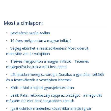
Most a címlapon:
•
Bevásárolt Szaúd-Arábia
•
10 éves mélyponton a magyar infláció
•
Végleg eltűnhet a rezsicsökkentés? Most kiderült,
mennyibe van ez valójában
•
Tízéves mélyponton a magyar infláció - Tetemes
meglepetést hoztak a KSH friss adatai
•
Láthatatlan méreg szivárog a Dunába: a gyanútlan sétálók
és a fesztiválozók is veszélyben lehetnek
•
Kilőtt a Mol a hajnali gyorsjelentés után
•
Leállt Paks, rekordaszály sújtja az országot - a megoldás
mégsem ott van, ahol a legtöbben keresik
•
Igazi kisbirtok mindenhez közel: ritka lehetőség vár