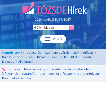
2026. AUGUSZTUS 7. 10:37
Kiemelt témák:
Választás
•
Üzemanyagárak
•
GDP
•
Infláció
•
Kamat
•
Forint
•
Olaj
•
Bitcoin
•
Euro
•
OTP
•
BUX
•
Tőzsde
•
Elemzés
•
Állampapír
Gyorslinkek:
Hazai részvény
•
Tőzsdeindexek
•
Valós idejű
árfolyamok
•
Határidős index
•
Deviza árfolyam
•
Arany árfolyam
•
Kriptovaluta árfolyam