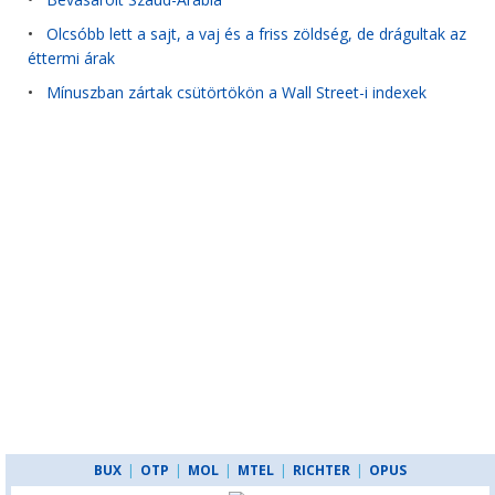
•
Olcsóbb lett a sajt, a vaj és a friss zöldség, de drágultak az
éttermi árak
•
Mínuszban zártak csütörtökön a Wall Street-i indexek
BUX
|
OTP
|
MOL
|
MTEL
|
RICHTER
|
OPUS