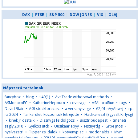
DAX
|
FTSE
|
S&P 500
|
DOW JONES
|
VIX
|
OLAJ
Népszerű tartalmak
fancybox
•
blog
•
149(1)
•
AvaTrade withdrawal methods
•
ASMonacoFC
•
KatharineHepburn
•
coverage
•
ASALocalRun
•
tags
•
David Blair
•
AGLstockforecast
•
a verseny vege
•
62,01,nAyAhwzj
•
rpa
ra 2024
•
Tankerületi központok létrejötte
•
Hadikereszt (Egyeslt Kirlysg)
•
kinek jr osztalk
•
Disznvgs feldolgozs
•
Bisztr budapest
•
tmeneti
segly 2010
•
Gyilkos utck
•
Uusikaarlepyy
•
Nstnyrdg
•
Grbe Jnos
•
nyelvezetrl
•
Flipper csi dalok
•
kotvenypiac
•
mddonalds
•
Mvm
nagykta telefonszm
•
23t101 nyomtatvďż˝ny letďż˝ltďż˝se
•
gymant