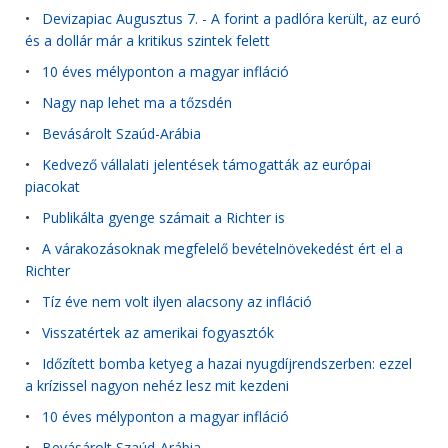
•
Devizapiac Augusztus 7. - A forint a padlóra került, az euró
és a dollár már a kritikus szintek felett
•
10 éves mélyponton a magyar infláció
•
Nagy nap lehet ma a tőzsdén
•
Bevásárolt Szaúd-Arábia
•
Kedvező vállalati jelentések támogatták az európai
piacokat
•
Publikálta gyenge számait a Richter is
•
A várakozásoknak megfelelő bevételnövekedést ért el a
Richter
•
Tíz éve nem volt ilyen alacsony az infláció
•
Visszatértek az amerikai fogyasztók
•
Időzített bomba ketyeg a hazai nyugdíjrendszerben: ezzel
a krízissel nagyon nehéz lesz mit kezdeni
•
10 éves mélyponton a magyar infláció
•
Bevásárolt Szaúd-Arábia