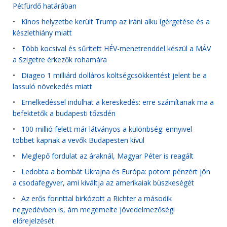
Pétfürdő határában
•
Kínos helyzetbe került Trump az iráni alku ígérgetése és a
készlethiány miatt
•
Több kocsival és sűrített HÉV-menetrenddel készül a MÁV
a Szigetre érkezők rohamára
•
Diageo 1 milliárd dolláros költségcsökkentést jelent be a
lassuló növekedés miatt
•
Emelkedéssel indulhat a kereskedés: erre számítanak ma a
befektetők a budapesti tőzsdén
•
100 millió felett már látványos a különbség: ennyivel
többet kapnak a vevők Budapesten kívül
•
Meglepő fordulat az áraknál, Magyar Péter is reagált
•
Ledobta a bombát Ukrajna és Európa: potom pénzért jön
a csodafegyver, ami kiváltja az amerikaiak büszkeségét
•
Az erős forinttal birkózott a Richter a második
negyedévben is, ám megemelte jövedelmezőségi
előrejelzését