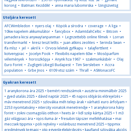
korong
•
Batman: Kezddik!
•
anna maria lubomirska
•
lzingszvetsg
Utoljára keresett
AFCWimbledon
•
nyers olaj
•
Köpök a sírodra
•
coverage
•
A liga
•
10kw napelem akkumulátor
•
fancybox
•
AdamIdahCeltic
•
Bitcoin
•
jamadera kicsi anyway!anpanman
•
Legnzettebb online filmek
•
Lorran
transfermarkt
•
kresz teszt letlts
•
juan atkins zeolites
•
Serinda Swan
•
Ifa mlsz
•
jel
•
akril k
•
Orvosi leletek gyflkapu
•
talajferttlent
•
kotvenypiac
•
Jocelyn Pook
•
Flexibilis napelem 60w
•
Mosóparfüm
vélemények
•
horoszkópja
•
Anynk hza 1967
•
szakmunkásbér
•
Olaj
Euro Forint
•
Zugligeti Libegő Budapest
•
Tim Siersleben
•
Accra
population
•
Grbe Jnos
•
6109 vtsz szám
•
Thrall
•
ASMonacoFC
Gyakran keresett
1 aranykorona ára 2025
•
bemért rendszámok
•
ausztria minimálbér 2025
•
gyed utalás 2025
•
dávid naptár 2025
•
45 napos időjárás előrejelzés
•
máv menetrend 2025
•
szlovákia méh telep árak
•
várható euro árfolyam
•
2253 nyomtatvány
•
intercity vonatok menetrendje
•
1 aranykorona hány
forint
•
zokni csomagolás otthon
•
heets ár
•
lidl szép kártya 2025
•
1 m3
gáz világpiaci ára
•
iqos iluma ár
•
fresubin tápszer mellékhatásai
•
mai
meccsek tippmix
•
pöli rejtvény
•
volánbusz menetrend 2025
•
tippmix
eredmények tegnapi
•
otp egyenleglekérdezés
•
kaufland szlovákia akciós