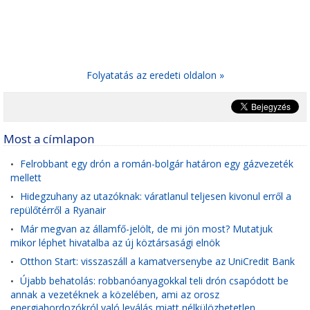
Folyatatás az eredeti oldalon »
Most a címlapon
Felrobbant egy drón a román-bolgár határon egy gázvezeték
•
mellett
Hidegzuhany az utazóknak: váratlanul teljesen kivonul erről a
•
repülőtérről a Ryanair
Már megvan az államfő-jelölt, de mi jön most? Mutatjuk
•
mikor léphet hivatalba az új köztársasági elnök
Otthon Start: visszaszáll a kamatversenybe az UniCredit Bank
•
Újabb behatolás: robbanóanyagokkal teli drón csapódott be
•
annak a vezetéknek a közelében, ami az orosz
energiahordozókról való leválás miatt nélkülözhetetlen