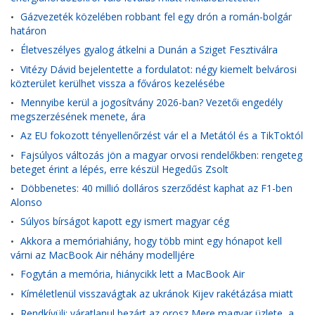
Gázvezeték közelében robbant fel egy drón a román-bolgár
•
határon
Életveszélyes gyalog átkelni a Dunán a Sziget Fesztiválra
•
Vitézy Dávid bejelentette a fordulatot: négy kiemelt belvárosi
•
közterület kerülhet vissza a főváros kezelésébe
Mennyibe kerül a jogosítvány 2026-ban? Vezetői engedély
•
megszerzésének menete, ára
Az EU fokozott tényellenőrzést vár el a Metától és a TikToktól
•
Fajsúlyos változás jön a magyar orvosi rendelőkben: rengeteg
•
beteget érint a lépés, erre készül Hegedűs Zsolt
Döbbenetes: 40 millió dolláros szerződést kaphat az F1-ben
•
Alonso
Súlyos bírságot kapott egy ismert magyar cég
•
Akkora a memóriahiány, hogy több mint egy hónapot kell
•
várni az MacBook Air néhány modelljére
Fogytán a memória, hiánycikk lett a MacBook Air
•
Kíméletlenül visszavágtak az ukránok Kijev rakétázása miatt
•
Rendkívüli: váratlanul bezárt az orosz Mere magyar üzlete, a
•