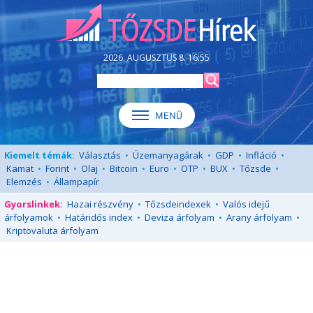
2026. AUGUSZTUS 8. 16:55
Kiemelt témák:
Választás
•
Üzemanyagárak
•
GDP
•
Infláció
•
Kamat
•
Forint
•
Olaj
•
Bitcoin
•
Euro
•
OTP
•
BUX
•
Tőzsde
•
Elemzés
•
Állampapír
Gyorslinkek:
Hazai részvény
•
Tőzsdeindexek
•
Valós idejű
árfolyamok
•
Határidős index
•
Deviza árfolyam
•
Arany árfolyam
•
Kriptovaluta árfolyam