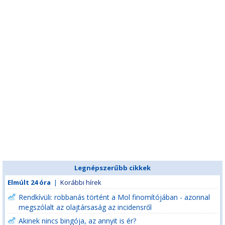
Legnépszerűbb cikkek
Elmúlt 24 óra
|
Korábbi hírek
Rendkívüli: robbanás történt a Mol finomítójában - azonnal
megszólalt az olajtársaság az incidensről
Akinek nincs bingója, az annyit is ér?