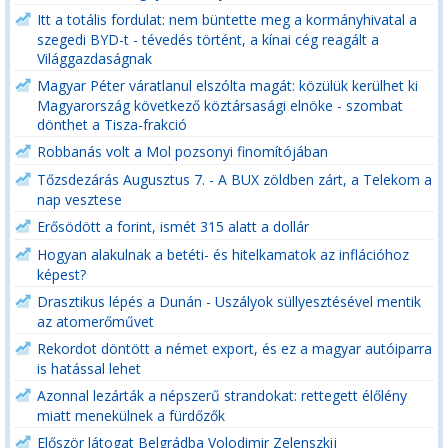
Itt a totális fordulat: nem büntette meg a kormányhivatal a
szegedi BYD-t - tévedés történt, a kínai cég reagált a
Világgazdaságnak
Magyar Péter váratlanul elszólta magát: közülük kerülhet ki
Magyarország következő köztársasági elnöke - szombat
dönthet a Tisza-frakció
Robbanás volt a Mol pozsonyi finomítójában
Tőzsdezárás Augusztus 7. - A BUX zöldben zárt, a Telekom a
nap vesztese
Erősödött a forint, ismét 315 alatt a dollár
Hogyan alakulnak a betéti- és hitelkamatok az inflációhoz
képest?
Drasztikus lépés a Dunán - Uszályok süllyesztésével mentik
az atomerőművet
Rekordot döntött a német export, és ez a magyar autóiparra
is hatással lehet
Azonnal lezárták a népszerű strandokat: rettegett élőlény
miatt menekülnek a fürdőzők
Először látogat Belgrádba Volodimir Zelenszkij