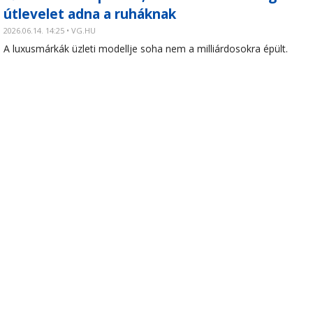
útlevelet adna a ruháknak
2026.06.14. 14:25 • VG.HU
A luxusmárkák üzleti modellje soha nem a milliárdosokra épült.