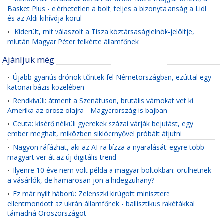
Basket Plus - elérhetetlen a bolt, teljes a bizonytalanság a Lidl
és az Aldi kihívója körül
Kiderült, mit válaszolt a Tisza köztársaságielnök-jelöltje,
•
miután Magyar Péter felkérte államfőnek
Ajánljuk még
Újabb gyanús drónok tűntek fel Németországban, ezúttal egy
•
katonai bázis közelében
Rendkívüli: átment a Szenátuson, brutális vámokat vet ki
•
Amerika az orosz olajra - Magyarország is bajban
Ceuta: kísérő nélküli gyerekek százai várják bejutást, egy
•
ember meghalt, miközben siklóernyővel próbált átjutni
Nagyon ráfázhat, aki az AI-ra bízza a nyaralását: egyre több
•
magyart ver át az új digitális trend
Ilyenre 10 éve nem volt példa a magyar boltokban: örülhetnek
•
a vásárlók, de hamarosan jön a hidegzuhany?
Ez már nyílt háború: Zelenszki kirúgott minisztere
•
ellentmondott az ukrán államfőnek - ballisztikus rakétákkal
támadná Oroszországot