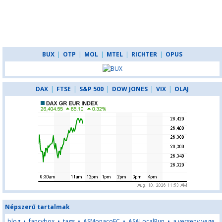
BUX
|
OTP
|
MOL
|
MTEL
|
RICHTER
|
OPUS
DAX
|
FTSE
|
S&P 500
|
DOW JONES
|
VIX
|
OLAJ
Népszerű tartalmak
blog
•
fancybox
•
tags
•
ASMonacoFC
•
ASALocalRun
•
a verseny vege