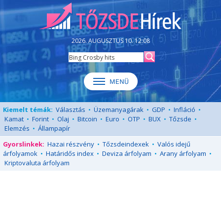
2026. AUGUSZTUS 10. 12:08
Kiemelt témák:
Választás
•
Üzemanyagárak
•
GDP
•
Infláció
•
Kamat
•
Forint
•
Olaj
•
Bitcoin
•
Euro
•
OTP
•
BUX
•
Tőzsde
•
Elemzés
•
Állampapír
Gyorslinkek:
Hazai részvény
•
Tőzsdeindexek
•
Valós idejű
árfolyamok
•
Határidős index
•
Deviza árfolyam
•
Arany árfolyam
•
Kriptovaluta árfolyam