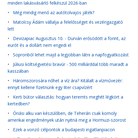
minden lakásvásárló felkészül 2026-ban
•
Még mindig menő az autótolvajos játék?
•
Matolcsy Ádám vállalja a felelősséget és vezérigazgató
lett
•
Devizapiac Augusztus 10. - Durván erősödött a forint, az
eurót és a dollárt nem engedi el
•
Sopronból lehet majd a legjobban látni a napfogyatkozást
•
Júliusi költségvetési bravúr - 500 milliárddal több maradt a
kasszában
•
Háromszorosára nőhet a víz ára? Kitálalt a vízművezér:
ennyit kellene fizetnünk egy liter csapvízért
•
Kerti bútor választás: hogyan teremts meghitt légkört a
kertedben?
•
Óriási alku van készülőben, de Teherán csak komoly
amerikai engedmények után nyitná meg a Hormuzi-szorost
•
Ezek a vonzó célpontok a budapesti ingatlanpiacon