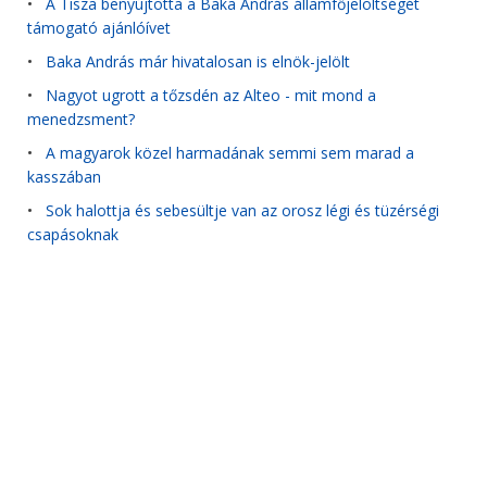
•
A Tisza benyújtotta a Baka András államfőjelöltségét
támogató ajánlóívet
•
Baka András már hivatalosan is elnök-jelölt
•
Nagyot ugrott a tőzsdén az Alteo - mit mond a
menedzsment?
•
A magyarok közel harmadának semmi sem marad a
kasszában
•
Sok halottja és sebesültje van az orosz légi és tüzérségi
csapásoknak