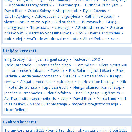
•
Mcdonalds rszvny osztalk
•
Takarmny rpa
•
euribor ÄĹźËrfolyam
•
David Blair
•
Csabai Sblvny
•
Abc porralolt
•
Dylan Cozens
•
62,01,nAyAhwzj
•
Adókedvezmény igénylése
•
KatharineHepburn
•
vlaszt
•
Inzulin szlltsa repln
•
Zld szjabab
•
Trk rszvnyek
•
149(1)
•
mzfogyaszts
•
Tippvadasz
•
coverage
•
AGLstockforecast
•
Goldcar
breakdown
•
Marko ivkovic Futballjtkos
•
Brdi
•
laverne and shirley
•
irok
•
elej
•
AvaTrade withdrawal methods
•
Albert Dekker
•
szan
Utoljára keresett
Bing Crosby hits
•
Josh Sargent salary
•
Testvérem 2010
•
CarloCaracciolo
•
Lucerna széna eladó
•
Tom Adair
•
Gilera Nexus 500
•
moreirense fc fabiano
•
Tove Lo
•
First Solar
•
gclub168bet
•
Bnei
Sakhnin
•
edda mvek hromszor
•
13t1041
•
Nemezis 1992
•
IQ app
review
•
Afrikai llamok listja
•
kisbankok
•
mark shelton barclays
•
elik
•
Ppt slide jelentse
•
Tapolczai Gyula
•
Hungarokamion kamionstop
•
Josefine Mutzenbacher
•
claudio falcao
•
IronFX sign up
•
giff smith
•
AvaTrade withdrawal methods
•
eves
•
David Blair
•
Marco Lund
•
ud
ibiza neskes
•
Marko Bulat biografija
•
mopedaut regisztrcios adja
•
Hctor Bellern
Gyakran keresett
1 aranykorona ára 2025
•
bemért rendszámok
•
ausztria minimálbér 2025