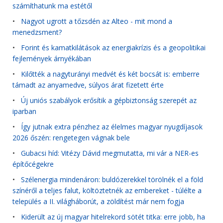
számíthatunk ma estétől
•
Nagyot ugrott a tőzsdén az Alteo - mit mond a
menedzsment?
•
Forint és kamatkilátások az energiakrízis és a geopolitikai
fejlemények árnyékában
•
Kilőtték a nagyturányi medvét és két bocsát is: emberre
támadt az anyamedve, súlyos árat fizetett érte
•
Új uniós szabályok erősítik a gépbiztonság szerepét az
iparban
•
Így jutnak extra pénzhez az élelmes magyar nyugdíjasok
2026 őszén: rengetegen vágnak bele
•
Gubacsi híd: Vitézy Dávid megmutatta, mi vár a NER-es
építőcégekre
•
Szélenergia mindenáron: buldózerekkel törölnék el a föld
színéről a teljes falut, költöztetnék az embereket - túlélte a
település a II. világháborút, a zöldítést már nem fogja
•
Kiderült az új magyar hitelrekord sötét titka: erre jobb, ha