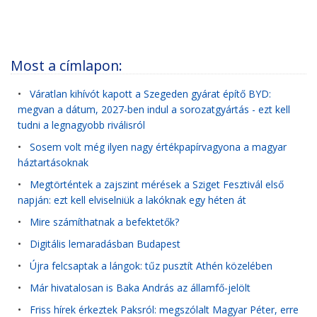
Most a címlapon:
•
Váratlan kihívót kapott a Szegeden gyárat építő BYD:
megvan a dátum, 2027-ben indul a sorozatgyártás - ezt kell
tudni a legnagyobb riválisról
•
Sosem volt még ilyen nagy értékpapírvagyona a magyar
háztartásoknak
•
Megtörténtek a zajszint mérések a Sziget Fesztivál első
napján: ezt kell elviselniük a lakóknak egy héten át
•
Mire számíthatnak a befektetők?
•
Digitális lemaradásban Budapest
•
Újra felcsaptak a lángok: tűz pusztít Athén közelében
•
Már hivatalosan is Baka András az államfő-jelölt
•
Friss hírek érkeztek Paksról: megszólalt Magyar Péter, erre