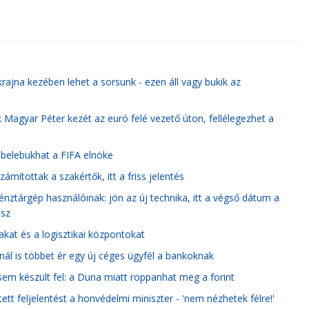
krajna kezében lehet a sorsunk - ezen áll vagy bukik az
 Magyar Péter kezét az euró felé vezető úton, fellélegezhet a
a belebukhat a FIFA elnöke
mítottak a szakértők, itt a friss jelentés
pénztárgép használóinak: jön az új technika, itt a végső dátum a
esz
akat és a logisztikai központokat
tnál is többet ér egy új céges ügyfél a bankoknak
 sem készült fel: a Duna miatt roppanhat meg a forint
ett feljelentést a honvédelmi miniszter - 'nem nézhetek félre!'