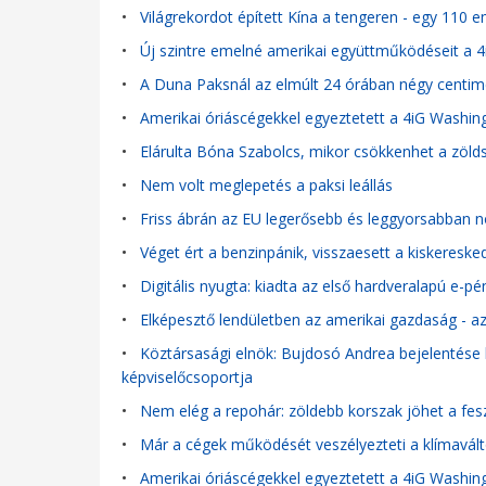
•
Világrekordot épített Kína a tengeren - egy 110
•
Új szintre emelné amerikai együttműködéseit a 4
•
A Duna Paksnál az elmúlt 24 órában négy centim
•
Amerikai óriáscégekkel egyeztetett a 4iG Washi
•
Elárulta Bóna Szabolcs, mikor csökkenhet a zöl
•
Nem volt meglepetés a paksi leállás
•
Friss ábrán az EU legerősebb és leggyorsabban nö
•
Véget ért a benzinpánik, visszaesett a kiskeresk
•
Digitális nyugta: kiadta az első hardveralapú e-
•
Elképesztő lendületben az amerikai gazdaság - az
•
Köztársasági elnök: Bujdosó Andrea bejelentése 
képviselőcsoportja
•
Nem elég a repohár: zöldebb korszak jöhet a fes
•
Már a cégek működését veszélyezteti a klímavál
•
Amerikai óriáscégekkel egyeztetett a 4iG Washi