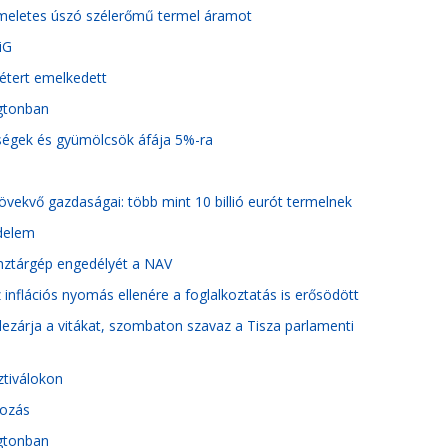
 emeletes úszó szélerőmű termel áramot
iG
étert emelkedett
ngtonban
dségek és gyümölcsök áfája 5%-ra
vekvő gazdaságai: több mint 10 billió eurót termelnek
edelem
pénztárgép engedélyét a NAV
 inflációs nyomás ellenére a foglalkoztatás is erősödött
lezárja a vitákat, szombaton szavaz a Tisza parlamenti
ztiválokon
tozás
ngtonban