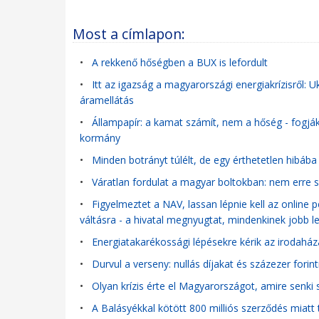
Most a címlapon:
•
A rekkenő hőségben a BUX is lefordult
•
Itt az igazság a magyarországi energiakrízisről: U
áramellátás
•
Állampapír: a kamat számít, nem a hőség - fogják
kormány
•
Minden botrányt túlélt, de egy érthetetlen hibáb
•
Váratlan fordulat a magyar boltokban: nem erre szá
•
Figyelmeztet a NAV, lassan lépnie kell az online 
váltásra - a hivatal megnyugtat, mindenkinek jobb l
•
Energiatakarékossági lépésekre kérik az irodaház
•
Durvul a verseny: nullás díjakat és százezer forin
•
Olyan krízis érte el Magyarországot, amire senki
•
A Balásyékkal kötött 800 milliós szerződés miatt t