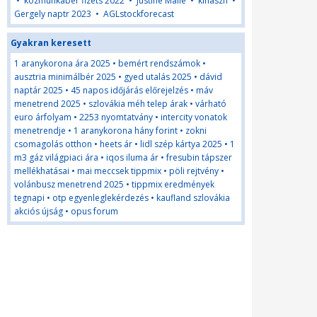
•
kozmunkaber fizets 2022
•
Justine Malle
•
kihaszn
•
Gergely naptr 2023
•
AGLstockforecast
Gyakran keresett
1 aranykorona ára 2025
•
bemért rendszámok
•
ausztria minimálbér 2025
•
gyed utalás 2025
•
dávid
naptár 2025
•
45 napos időjárás előrejelzés
•
máv
menetrend 2025
•
szlovákia méh telep árak
•
várható
euro árfolyam
•
2253 nyomtatvány
•
intercity vonatok
menetrendje
•
1 aranykorona hány forint
•
zokni
csomagolás otthon
•
heets ár
•
lidl szép kártya 2025
•
1
m3 gáz világpiaci ára
•
iqos iluma ár
•
fresubin tápszer
mellékhatásai
•
mai meccsek tippmix
•
pöli rejtvény
•
volánbusz menetrend 2025
•
tippmix eredmények
tegnapi
•
otp egyenleglekérdezés
•
kaufland szlovákia
akciós újság
•
opus forum