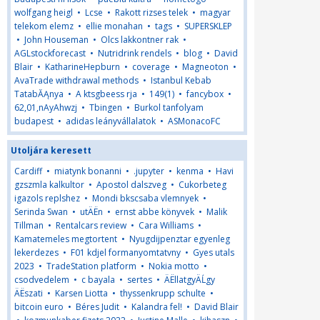
wolfgang heigl
•
Lcse
•
Rakott rizses telek
•
magyar
telekom elemz
•
ellie monahan
•
tags
•
SUPERSKLEP
•
John Houseman
•
Olcs lakkontner rak
•
AGLstockforecast
•
Nutridrink rendels
•
blog
•
David
Blair
•
KatharineHepburn
•
coverage
•
Magneoton
•
AvaTrade withdrawal methods
•
Istanbul Kebab
TatabĂĄnya
•
A ktsgbeess rja
•
149(1)
•
fancybox
•
62,01,nAyAhwzj
•
Tbingen
•
Burkol tanfolyam
budapest
•
adidas leányvállalatok
•
ASMonacoFC
Utoljára keresett
Cardiff
•
miatynk bonanni
•
.jupyter
•
kenma
•
Havi
gzszmla kalkultor
•
Apostol dalszveg
•
Cukorbeteg
igazols replshez
•
Mondi bkscsaba vlemnyek
•
Serinda Swan
•
utÄËn
•
ernst abbe könyvek
•
Malik
Tillman
•
Rentalcars review
•
Cara Williams
•
Kamatemeles megtortent
•
Nyugdijpenztar egyenleg
lekerdezes
•
F01 kdjel formanyomtatvny
•
Gyes utals
2023
•
TradeStation platform
•
Nokia motto
•
csodvedelem
•
c bayala
•
sertes
•
ÄËllatgyÄĹgy
ÄËszati
•
Karsen Liotta
•
thyssenkrupp schulte
•
bitcoin euro
•
Béres Judit
•
Kalandra fel!
•
David Blair