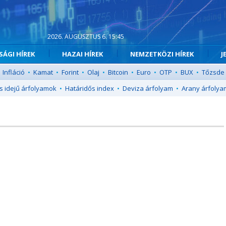
2026. AUGUSZTUS 6. 15:45
ÁGI HÍREK
HAZAI HÍREK
NEMZETKÖZI HÍREK
J
Infláció
•
Kamat
•
Forint
•
Olaj
•
Bitcoin
•
Euro
•
OTP
•
BUX
•
Tőzsde
s idejű árfolyamok
•
Határidős index
•
Deviza árfolyam
•
Arany árfolya