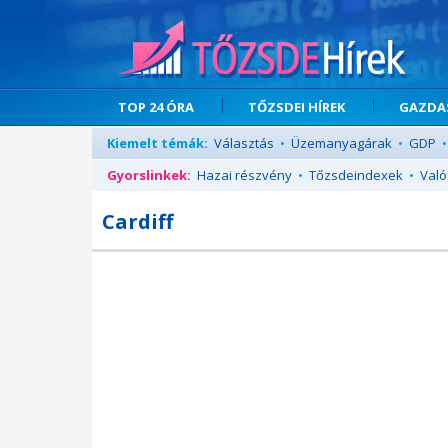
TOP 24 ÓRA
TŐZSDEI HÍREK
GAZDAS
Kiemelt témák:
Választás
•
Üzemanyagárak
•
GDP
•
Gyorslinkek:
Hazai részvény
•
Tőzsdeindexek
•
Való
Cardiff