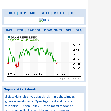
BUX
|
OTP
|
MOL
|
MTEL
|
RICHTER
|
OPUS
DAX
|
FTSE
|
S&P 500
|
DOW JONES
|
VIX
|
OLAJ
Népszerű tartalmak
dlsicsekk ignylse nyugdjasoknak
•
meghatalmazs
gpkocsi vezetshez
•
Opus tigz meghatalmazs
•
felbontsa
•
Kevin Pollak
•
cheb mami madanite
•
Budapesti ni llsok
•
puebla kultra
•
hometogo