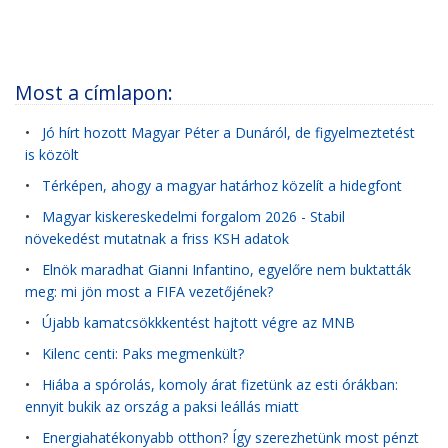
Most a címlapon:
•
Jó hírt hozott Magyar Péter a Dunáról, de figyelmeztetést
is közölt
•
Térképen, ahogy a magyar határhoz közelít a hidegfont
•
Magyar kiskereskedelmi forgalom 2026 - Stabil
növekedést mutatnak a friss KSH adatok
•
Elnök maradhat Gianni Infantino, egyelőre nem buktatták
meg: mi jön most a FIFA vezetőjének?
•
Újabb kamatcsökkkentést hajtott végre az MNB
•
Kilenc centi: Paks megmenkült?
•
Hiába a spórolás, komoly árat fizetünk az esti órákban:
ennyit bukik az ország a paksi leállás miatt
•
Energiahatékonyabb otthon? Így szerezhetünk most pénzt