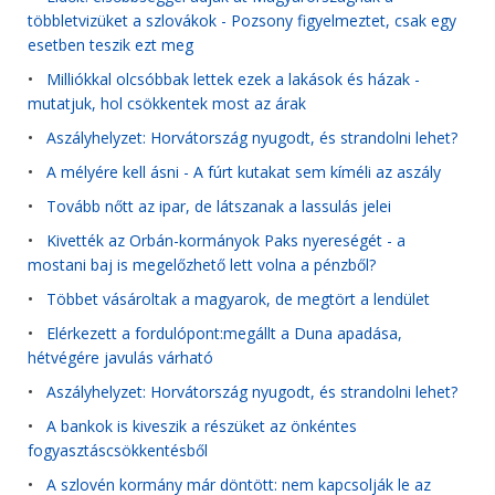
többletvizüket a szlovákok - Pozsony figyelmeztet, csak egy
esetben teszik ezt meg
•
Milliókkal olcsóbbak lettek ezek a lakások és házak -
mutatjuk, hol csökkentek most az árak
•
Aszályhelyzet: Horvátország nyugodt, és strandolni lehet?
•
A mélyére kell ásni - A fúrt kutakat sem kíméli az aszály
•
Tovább nőtt az ipar, de látszanak a lassulás jelei
•
Kivették az Orbán-kormányok Paks nyereségét - a
mostani baj is megelőzhető lett volna a pénzből?
•
Többet vásároltak a magyarok, de megtört a lendület
•
Elérkezett a fordulópont:megállt a Duna apadása,
hétvégére javulás várható
•
Aszályhelyzet: Horvátország nyugodt, és strandolni lehet?
•
A bankok is kiveszik a részüket az önkéntes
fogyasztáscsökkentésből
•
A szlovén kormány már döntött: nem kapcsolják le az