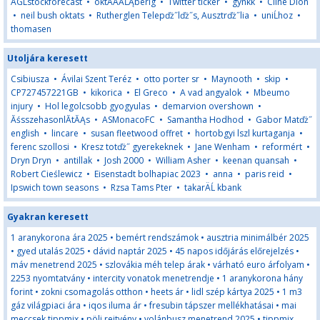
AGLstockforecast
•
oktÄÂĂĹĄberig
•
Twitter ticker
•
gynkk
•
Cline Dion
•
neil bush oktats
•
Rutherglen Telepďż˝lďż˝s, Ausztrďż˝lia
•
uniĹhoz
•
thomasen
Utoljára keresett
Csibiusza
•
Ávilai Szent Teréz
•
otto porter sr
•
Maynooth
•
skip
•
CP727457221GB
•
kikorica
•
El Greco
•
A vad angyalok
•
Mbeumo
injury
•
Hol legolcsobb gyogyulas
•
demarvion overshown
•
ĂśsszehasonlĂ­tĂĄs
•
ASMonacoFC
•
Samantha Hodhod
•
Gabor Matďż˝
english
•
lincare
•
susan fleetwood offret
•
hortobgyi lszl kurtaganja
•
ferenc szollosi
•
Kresz totďż˝ gyerekeknek
•
Jane Wenham
•
reformért
•
Dryn Dryn
•
antillak
•
Josh 2000
•
William Asher
•
keenan quansah
•
Robert Cieślewicz
•
Eisenstadt bolhapiac 2023
•
anna
•
paris reid
•
Ipswich town seasons
•
Rzsa Tams Pter
•
takarÄĹ kbank
Gyakran keresett
1 aranykorona ára 2025
•
bemért rendszámok
•
ausztria minimálbér 2025
•
gyed utalás 2025
•
dávid naptár 2025
•
45 napos időjárás előrejelzés
•
máv menetrend 2025
•
szlovákia méh telep árak
•
várható euro árfolyam
•
2253 nyomtatvány
•
intercity vonatok menetrendje
•
1 aranykorona hány
forint
•
zokni csomagolás otthon
•
heets ár
•
lidl szép kártya 2025
•
1 m3
gáz világpiaci ára
•
iqos iluma ár
•
fresubin tápszer mellékhatásai
•
mai
meccsek tippmix
•
pöli rejtvény
•
volánbusz menetrend 2025
•
tippmix