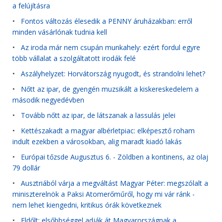
a felújításra
•
Fontos változás élesedik a PENNY áruházakban: erről
minden vásárlónak tudnia kell
•
Az iroda már nem csupán munkahely: ezért fordul egyre
több vállalat a szolgáltatott irodák felé
•
Aszályhelyzet: Horvátország nyugodt, és strandolni lehet?
•
Nőtt az ipar, de gyengén muzsikált a kiskereskedelem a
második negyedévben
•
Tovább nőtt az ipar, de látszanak a lassulás jelei
•
Kettészakadt a magyar albérletpiac: elképesztő roham
indult ezekben a városokban, alig maradt kiadó lakás
•
Európai tőzsde Augusztus 6. - Zöldben a kontinens, az olaj
79 dollár
•
Ausztriából várja a megváltást Magyar Péter: megszólalt a
miniszterelnök a Paksi Atomerőműről, hogy mi vár ránk -
nem lehet kiengedni, kritikus órák következnek
•
Eldőlt: elsőbbséggel adják át Magyarországnak a