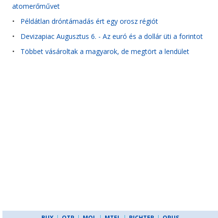
atomerőművet
•
Példátlan dróntámadás ért egy orosz régiót
•
Devizapiac Augusztus 6. - Az euró és a dollár üti a forintot
•
Többet vásároltak a magyarok, de megtört a lendület
BUX
|
OTP
|
MOL
|
MTEL
|
RICHTER
|
OPUS