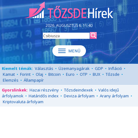
2026. AUGUSZTUS 6. 11:40
Kiemelt témák:
Választás
•
Üzemanyagárak
•
GDP
•
Infláció
•
Kamat
•
Forint
•
Olaj
•
Bitcoin
•
Euro
•
OTP
•
BUX
•
Tőzsde
•
Elemzés
•
Állampapír
Gyorslinkek:
Hazai részvény
•
Tőzsdeindexek
•
Valós idejű
árfolyamok
•
Határidős index
•
Deviza árfolyam
•
Arany árfolyam
•
Kriptovaluta árfolyam