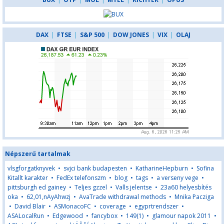
DAX
|
FTSE
|
S&P 500
|
DOW JONES
|
VIX
|
OLAJ
Népszerű tartalmak
vlsgforgatknyvek
•
svjci bank budapesten
•
KatharineHepburn
•
Sofina
Kitallt karakter
•
FedEx telefonszm
•
blog
•
tags
•
a verseny vege
•
pittsburgh ed gainey
•
Teljes gzzel
•
Valls jelentse
•
23a60 helyesbítés
oka
•
62,01,nAyAhwzj
•
AvaTrade withdrawal methods
•
Mnika Pacziga
•
David Blair
•
ASMonacoFC
•
coverage
•
egyprtrendszer
•
ASALocalRun
•
Edgewood
•
fancybox
•
149(1)
•
glamour napok 2011
•