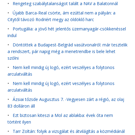
•
Rengeteg szabálytalanságot talált a NAV a Balatonnál
•
Újabb Barca-Real csörte, ám ezúttal nem a pályán: a
Citytől távozó Rodriért megy az öldöklő harc
•
Portugália: a jövő hét jelentős üzemanyagár-csökkenéssel
indul
•
Döntöttek a Budapest-Belgrád vasútvonalról: már tesztelik
a rendszert, pár napig még a menetrendbe is bele lehet
szólni
•
Nem kell mindig új logó, ezért veszélyes a folytonos
arculatváltás
•
Nem kell mindig új logó, ezért veszélyes a folytonos
arculatváltás
•
Ázsiai tőzsde Augusztus 7. -Vegyesen zárt a régió, az olaj
83 dolláron áll
•
Ezt biztosan kiteszi a Mol az ablakba: évek óta nem
történt ilyen
•
Tarr Zoltán: folyik a vizsgálat és átvilágítás a közmédiánál