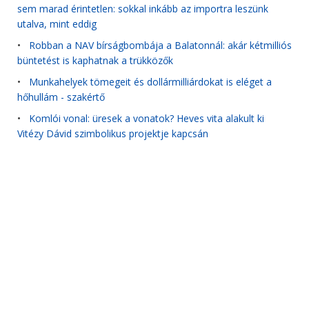
sem marad érintetlen: sokkal inkább az importra leszünk
utalva, mint eddig
•
Robban a NAV bírságbombája a Balatonnál: akár kétmilliós
büntetést is kaphatnak a trükközők
•
Munkahelyek tömegeit és dollármilliárdokat is eléget a
hőhullám - szakértő
•
Komlói vonal: üresek a vonatok? Heves vita alakult ki
Vitézy Dávid szimbolikus projektje kapcsán