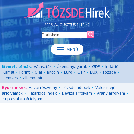
2026. AUGUSZTUS 7. 12:42
Kiemelt témák:
Választás
•
Üzemanyagárak
•
GDP
•
Infláció
•
Kamat
•
Forint
•
Olaj
•
Bitcoin
•
Euro
•
OTP
•
BUX
•
Tőzsde
•
Elemzés
•
Állampapír
Gyorslinkek:
Hazai részvény
•
Tőzsdeindexek
•
Valós idejű
árfolyamok
•
Határidős index
•
Deviza árfolyam
•
Arany árfolyam
•
Kriptovaluta árfolyam