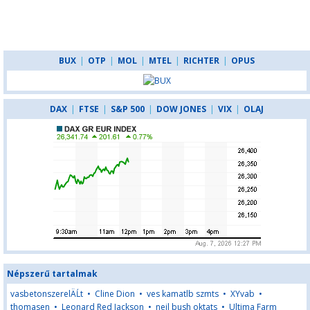
BUX
|
OTP
|
MOL
|
MTEL
|
RICHTER
|
OPUS
DAX
|
FTSE
|
S&P 500
|
DOW JONES
|
VIX
|
OLAJ
Népszerű tartalmak
vasbetonszerelÄĹt
•
Cline Dion
•
ves kamatlb szmts
•
XYvab
•
thomasen
•
Leonard Red Jackson
•
neil bush oktats
•
Ultima Farm