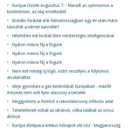
•
Európai tőzsde Augusztus 7. - Maradt az optimizmus a
kontinensen, az olaj emelkedett
•
Brutális fordulat érik Németországban: egy év után máris
távozhat a német kancellár?
•
Hihetetlen mit hoztak létre mesterséges intelligenciával
•
Nyáron másra fáj a fogunk
•
Nyáron másra fáj a fogunk
•
Nyáron másra fáj a fogunk
•
Nem kell mindig új logó, ezért veszélyes a folytonos
arculatváltás
•
Ideje gyorsítani a gáz betárolását Európában - másfél
évtizede nem volt ilyen alacsony a tartalék
•
Meggyötörte a forintot a rekordalacsony inflációs adat
•
Tehetetlenek voltak az ukránok, célba találtak az orosz
drónok
•
Európa dízelpiaca kritikus hónapok elé néz - Magyarország