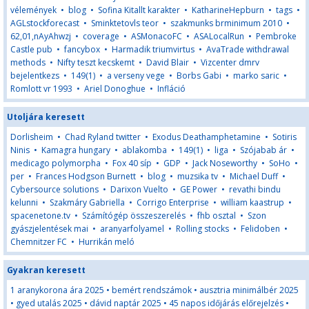
vélemények
•
blog
•
Sofina Kitallt karakter
•
KatharineHepburn
•
tags
•
AGLstockforecast
•
Sminktetovls teor
•
szakmunks brminimum 2010
•
62,01,nAyAhwzj
•
coverage
•
ASMonacoFC
•
ASALocalRun
•
Pembroke
Castle pub
•
fancybox
•
Harmadik triumvirtus
•
AvaTrade withdrawal
methods
•
Nifty teszt kecskemt
•
David Blair
•
Vizcenter dmrv
bejelentkezs
•
149(1)
•
a verseny vege
•
Borbs Gabi
•
marko saric
•
Romlott vr 1993
•
Ariel Donoghue
•
Infláció
Utoljára keresett
Dorlisheim
•
Chad Ryland twitter
•
Exodus Deathamphetamine
•
Sotiris
Ninis
•
Kamagra hungary
•
ablakomba
•
149(1)
•
liga
•
Szójabab ár
•
medicago polymorpha
•
Fox 40 síp
•
GDP
•
Jack Noseworthy
•
SoHo
•
per
•
Frances Hodgson Burnett
•
blog
•
muzsika tv
•
Michael Duff
•
Cybersource solutions
•
Darixon Vuelto
•
GE Power
•
revathi bindu
kelunni
•
Szakmáry Gabriella
•
Corrigo Enterprise
•
william kaastrup
•
spacenetone.tv
•
Számítógép összeszerelés
•
fhb osztal
•
Szon
gyászjelentések mai
•
aranyarfolyamel
•
Rolling stocks
•
Felidoben
•
Chemnitzer FC
•
Hurrikán meló
Gyakran keresett
1 aranykorona ára 2025
•
bemért rendszámok
•
ausztria minimálbér 2025
•
gyed utalás 2025
•
dávid naptár 2025
•
45 napos időjárás előrejelzés
•