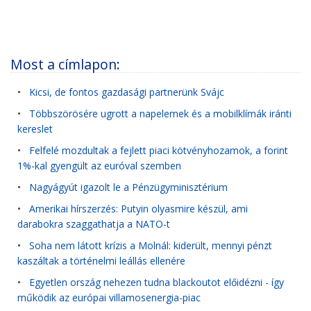
Most a címlapon:
•
Kicsi, de fontos gazdasági partnerünk Svájc
•
Többszörösére ugrott a napelemek és a mobilklímák iránti
kereslet
•
Felfelé mozdultak a fejlett piaci kötvényhozamok, a forint
1%-kal gyengült az euróval szemben
•
Nagyágyút igazolt le a Pénzügyminisztérium
•
Amerikai hírszerzés: Putyin olyasmire készül, ami
darabokra szaggathatja a NATO-t
•
Soha nem látott krízis a Molnál: kiderült, mennyi pénzt
kaszáltak a történelmi leállás ellenére
•
Egyetlen ország nehezen tudna blackoutot előidézni - így
működik az európai villamosenergia-piac