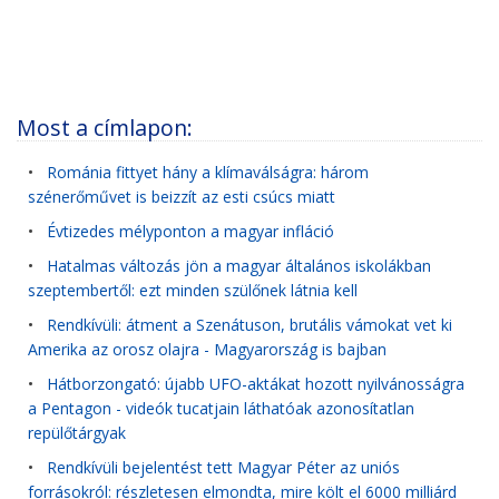
Most a címlapon:
•
Románia fittyet hány a klímaválságra: három
szénerőművet is beizzít az esti csúcs miatt
•
Évtizedes mélyponton a magyar infláció
•
Hatalmas változás jön a magyar általános iskolákban
szeptembertől: ezt minden szülőnek látnia kell
•
Rendkívüli: átment a Szenátuson, brutális vámokat vet ki
Amerika az orosz olajra - Magyarország is bajban
•
Hátborzongató: újabb UFO-aktákat hozott nyilvánosságra
a Pentagon - videók tucatjain láthatóak azonosítatlan
repülőtárgyak
•
Rendkívüli bejelentést tett Magyar Péter az uniós
forrásokról: részletesen elmondta, mire költ el 6000 milliárd