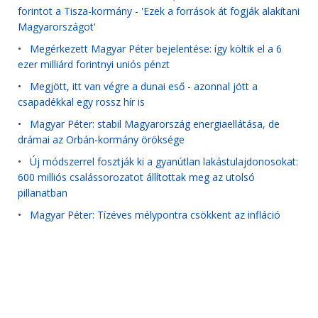
forintot a Tisza-kormány - 'Ezek a források át fogják alakítani
Magyarországot'
•
Megérkezett Magyar Péter bejelentése: így költik el a 6
ezer milliárd forintnyi uniós pénzt
•
Megjött, itt van végre a dunai eső - azonnal jött a
csapadékkal egy rossz hír is
•
Magyar Péter: stabil Magyarország energiaellátása, de
drámai az Orbán-kormány öröksége
•
Új módszerrel fosztják ki a gyanútlan lakástulajdonosokat:
600 milliós csalássorozatot állítottak meg az utolsó
pillanatban
•
Magyar Péter: Tízéves mélypontra csökkent az infláció