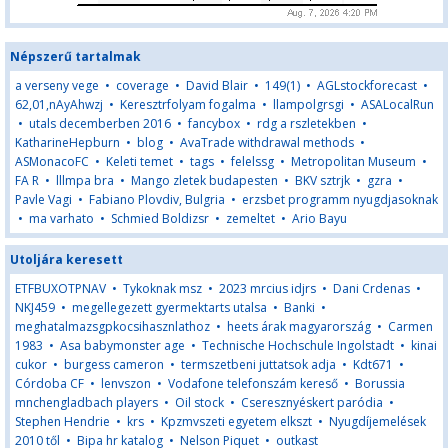
Népszerű tartalmak
a verseny vege
•
coverage
•
David Blair
•
149(1)
•
AGLstockforecast
•
62,01,nAyAhwzj
•
Keresztrfolyam fogalma
•
llampolgrsgi
•
ASALocalRun
•
utals decemberben 2016
•
fancybox
•
rdg a rszletekben
•
KatharineHepburn
•
blog
•
AvaTrade withdrawal methods
•
ASMonacoFC
•
Keleti temet
•
tags
•
felelssg
•
Metropolitan Museum
•
FA R
•
lllmpa bra
•
Mango zletek budapesten
•
BKV sztrjk
•
gzra
•
Pavle Vagi
•
Fabiano Plovdiv, Bulgria
•
erzsbet programm nyugdjasoknak
•
ma varhato
•
Schmied Boldizsr
•
zemeltet
•
Ario Bayu
Utoljára keresett
ETFBUXOTPNAV
•
Tykoknak msz
•
2023 mrcius idjrs
•
Dani Crdenas
•
NKJ459
•
megellegezett gyermektarts utalsa
•
Banki
•
meghatalmazsgpkocsihasznlathoz
•
heets árak magyarország
•
Carmen
1983
•
Asa babymonster age
•
Technische Hochschule Ingolstadt
•
kinai
cukor
•
burgess cameron
•
termszetbeni juttatsok adja
•
Kdt671
•
Córdoba CF
•
lenvszon
•
Vodafone telefonszám kereső
•
Borussia
mnchengladbach players
•
Oil stock
•
Cseresznyéskert paródia
•
Stephen Hendrie
•
krs
•
Kpzmvszeti egyetem elkszt
•
Nyugdíjemelések
2010 től
•
Bipa hr katalog
•
Nelson Piquet
•
outkast