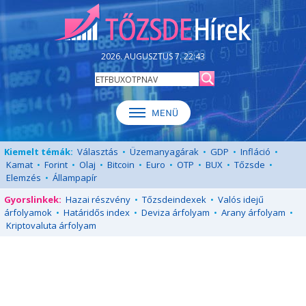
2026. AUGUSZTUS 7. 22:43
Kiemelt témák:
Választás
•
Üzemanyagárak
•
GDP
•
Infláció
•
Kamat
•
Forint
•
Olaj
•
Bitcoin
•
Euro
•
OTP
•
BUX
•
Tőzsde
•
Elemzés
•
Állampapír
Gyorslinkek:
Hazai részvény
•
Tőzsdeindexek
•
Valós idejű
árfolyamok
•
Határidős index
•
Deviza árfolyam
•
Arany árfolyam
•
Kriptovaluta árfolyam