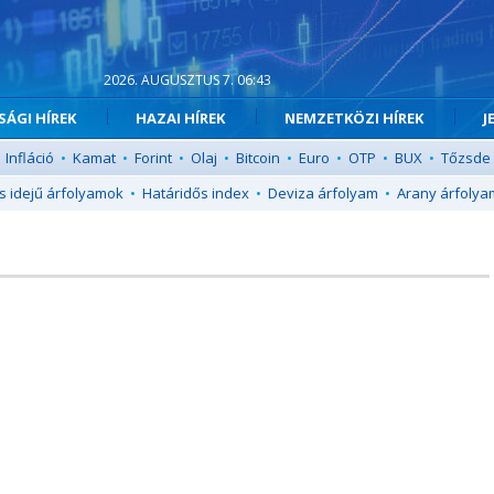
2026. AUGUSZTUS 7. 06:43
ÁGI HÍREK
HAZAI HÍREK
NEMZETKÖZI HÍREK
J
Infláció
•
Kamat
•
Forint
•
Olaj
•
Bitcoin
•
Euro
•
OTP
•
BUX
•
Tőzsde
s idejű árfolyamok
•
Határidős index
•
Deviza árfolyam
•
Arany árfolya