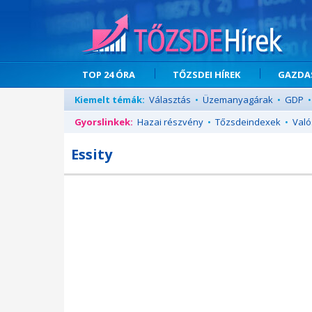
TOP 24 ÓRA
TŐZSDEI HÍREK
GAZDAS
Kiemelt témák:
Választás
•
Üzemanyagárak
•
GDP
•
Gyorslinkek:
Hazai részvény
•
Tőzsdeindexek
•
Való
Essity