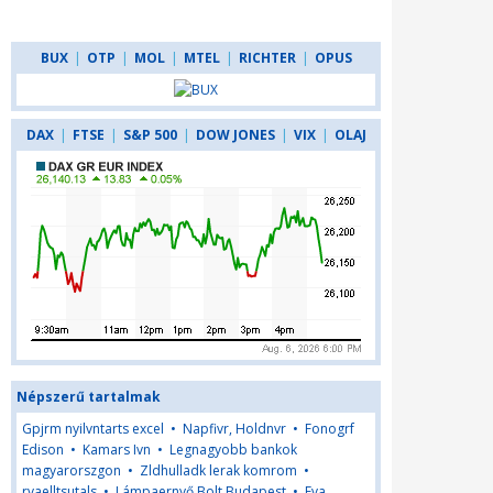
BUX
|
OTP
|
MOL
|
MTEL
|
RICHTER
|
OPUS
DAX
|
FTSE
|
S&P 500
|
DOW JONES
|
VIX
|
OLAJ
Népszerű tartalmak
Gpjrm nyilvntarts excel
•
Napfivr, Holdnvr
•
Fonogrf
Edison
•
Kamars Ivn
•
Legnagyobb bankok
magyarorszgon
•
Zldhulladk lerak komrom
•
rvaelltsutals
•
Lámpaernyő Bolt Budapest
•
Eva