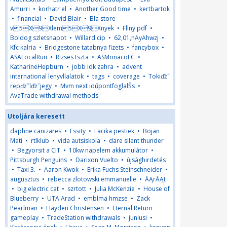
Amurri
•
korhatr el
•
Another Good time
•
kertbartok
•
financial
•
David Blair
•
Bla store
v5X9Xlem5X9Xnyek
•
Fllny pdf
•
Boldog szletsnapot
•
Willard cip
•
62,01,nAyAhwzj
•
Kfc kalria
•
Bridgestone tatabnya fizets
•
fancybox
•
ASALocalRun
•
Rizses tszta
•
ASMonacoFC
•
KatharineHepburn
•
jobb idk zahra
•
advent
international lenyvllalatok
•
tags
•
coverage
•
Tokiďż˝
repďż˝lďż˝jegy
•
Mvm next idűpontfoglalŠs
•
AvaTrade withdrawal methods
Utoljára keresett
daphne canizares
•
Essity
•
Lacika pestiek
•
Bojan
Mati
•
rtlklub
•
vida autsiskola
•
dare silent thunder
•
Begyorsit a CIT
•
10kw napelem akkumulátor
•
Pittsburgh Penguins
•
Darixon Vuelto
•
újsághirdetés
•
Taxi 3.
•
Aaron Kwok
•
Erika Fuchs Steinschneider
•
augusztus
•
rebecca zlotowski emmanuelle
•
ĂĄrĂĄt
•
big electric cat
•
szrtott
•
Julia McKenzie
•
House of
Blueberry
•
UTA Arad
•
emblma hmzse
•
Zack
Pearlman
•
Hayden Christensen
•
Eternal Return
gameplay
•
TradeStation withdrawals
•
juniusi
•