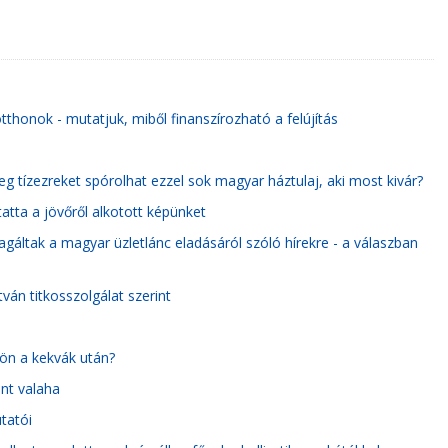
tthonok - mutatjuk, miből finanszírozható a felújítás
g tízezreket spórolhat ezzel sok magyar háztulaj, aki most kivár?
tta a jövőről alkotott képünket
áltak a magyar üzletlánc eladásáról szóló hírekre - a válaszban
tván titkosszolgálat szerint
ön a kekvák után?
int valaha
tatói