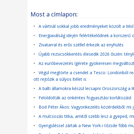
Most a címlapon:
•
A vártnál sokkal jobb eredményeket közölt a Mol
•
Energiaválság idején felértékelődnek a korszerű o
•
Zivatarral és erős széllel érkezik az enyhülés
•
Újabb rezsicsökkentés élesedik 2026 őszén: tényle
•
Az euróbevezetés ígérete gyökeresen megváltozta
•
Végül megtörte a csendet a Tesco: Londonból reag
ott rejtőzik a súlyos ítélet is
•
A balti államokra készül lecsapni Oroszország a li
•
Feloldották az önkéntes fogyasztási korlátozást
•
Bod Péter Ákos: Vagyonkezelés közérdekből: mi j
•
A mulcsozás titka, amitől szebb lesz a gyeped, m
•
Gyengüléssel zártak a New York-i tőzsde főbb mu