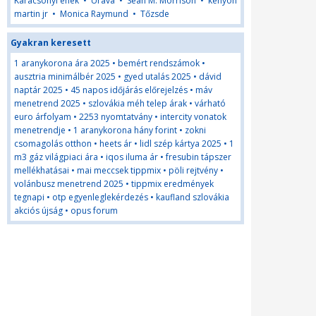
Karácsonyi ének
•
Urava
•
Sean M. Morrison
•
kenyon
martin jr
•
Monica Raymund
•
Tőzsde
Gyakran keresett
1 aranykorona ára 2025
•
bemért rendszámok
•
ausztria minimálbér 2025
•
gyed utalás 2025
•
dávid
naptár 2025
•
45 napos időjárás előrejelzés
•
máv
menetrend 2025
•
szlovákia méh telep árak
•
várható
euro árfolyam
•
2253 nyomtatvány
•
intercity vonatok
menetrendje
•
1 aranykorona hány forint
•
zokni
csomagolás otthon
•
heets ár
•
lidl szép kártya 2025
•
1
m3 gáz világpiaci ára
•
iqos iluma ár
•
fresubin tápszer
mellékhatásai
•
mai meccsek tippmix
•
pöli rejtvény
•
volánbusz menetrend 2025
•
tippmix eredmények
tegnapi
•
otp egyenleglekérdezés
•
kaufland szlovákia
akciós újság
•
opus forum