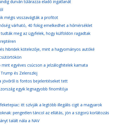
dig durván túlárazza eladó ingatlanát
ól
k mégis visszavágták a profitot
 hőség várható, 40 fokig emelkedhet a hőmérséklet
 tudták meg az ügyfelek, hogy külföldön ragadtak
 reptéren
k és hibridek kötelezője, mint a hagyományos autóké
 csütörtökön
 mint egyéves csúcson a jelzáloghitelek kamata
 Trump és Zelenszkij
jövőről is fontos bejelentéseket tett
oszország egyik legnagyobb finomítója
tepiac: itt szívják a legtöbb illegális cigit a magyarok
oknak: pengeélen táncol az ellátás, jön a szigorú korlátozás
iányt talált nála a NAV