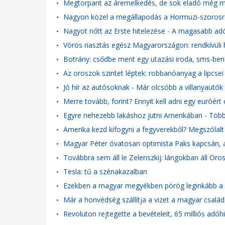
Megtorpant az áremelkedés, de sok eladó még min
•
Nagyon közel a megállapodás a Hormuzi-szorosr
•
Nagyot nőtt az Erste hitelezése - A magasabb adó
•
Vörös riasztás egész Magyarországon: rendkívüli
•
Botrány: csődbe ment egy utazási iroda, sms-ben
•
Az oroszok szintet léptek: robbanóanyag a lipcsei
•
Jó hír az autósoknak - Már olcsóbb a villanyautó
•
Merre tovább, forint? Ennyit kell adni egy euróért
•
Egyre nehezebb lakáshoz jutni Amerikában - Több
•
Amerika kezd kifogyni a fegyverekből? Megszólalt
•
Magyar Péter óvatosan optimista Paks kapcsán, a 
•
Továbbra sem áll le Zelenszkij: lángokban áll Or
•
Tesla: tű a szénakazalban
•
Ezekben a magyar megyékben pörög leginkább a feke
•
Már a honvédség szállítja a vizet a magyar család
•
Revoluton rejtegette a bevételeit, 65 milliós adóh
•