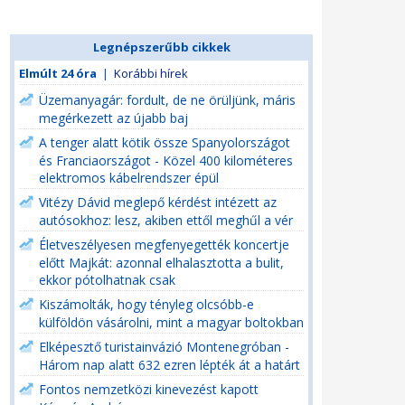
Legnépszerűbb cikkek
Elmúlt 24 óra
|
Korábbi hírek
Üzemanyagár: fordult, de ne örüljünk, máris
megérkezett az újabb baj
A tenger alatt kötik össze Spanyolországot
és Franciaországot - Közel 400 kilométeres
elektromos kábelrendszer épül
Vitézy Dávid meglepő kérdést intézett az
autósokhoz: lesz, akiben ettől meghűl a vér
Életveszélyesen megfenyegették koncertje
előtt Majkát: azonnal elhalasztotta a bulit,
ekkor pótolhatnak csak
Kiszámolták, hogy tényleg olcsóbb-e
külföldön vásárolni, mint a magyar boltokban
Elképesztő turistainvázió Montenegróban -
Három nap alatt 632 ezren lépték át a határt
Fontos nemzetközi kinevezést kapott