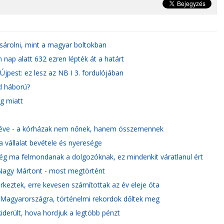
sárolni, mint a magyar boltokban
nap alatt 632 ezren lépték át a határt
jpest: ez lesz az NB I 3. fordulójában
id háború?
ég miatt
y éve - a kórházak nem nőnek, hanem összemennek
a vállalat bevétele és nyeresége
ég ma felmondanak a dolgozóknak, ez mindenkit váratlanul ért
 Nagy Mártont - most megtörtént
rkeztek, erre kevesen számítottak az év eleje óta
le Magyarországra, történelmi rekordok dőltek meg
derült, hova hordjuk a legtöbb pénzt