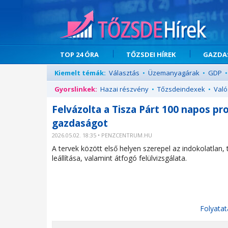
TOP 24 ÓRA
TŐZSDEI HÍREK
GAZDAS
Kiemelt témák:
Választás
•
Üzemanyagárak
•
GDP
•
Gyorslinkek:
Hazai részvény
•
Tőzsdeindexek
•
Való
Felvázolta a Tisza Párt 100 napos pr
gazdaságot
2026.05.02. 18:35 • PENZCENTRUM.HU
A tervek között első helyen szerepel az indokolatlan
leállítása, valamint átfogó felülvizsgálata.
Folyatat