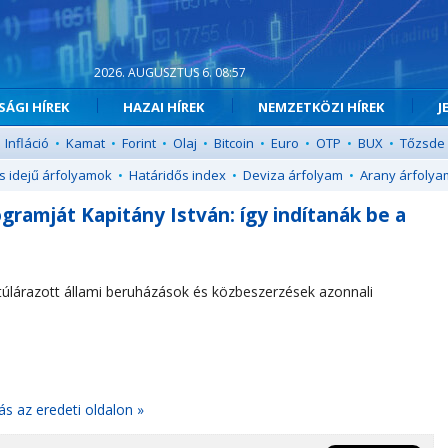
2026. AUGUSZTUS 6. 08:57
ÁGI HÍREK
HAZAI HÍREK
NEMZETKÖZI HÍREK
J
Infláció
•
Kamat
•
Forint
•
Olaj
•
Bitcoin
•
Euro
•
OTP
•
BUX
•
Tőzsde
s idejű árfolyamok
•
Határidős index
•
Deviza árfolyam
•
Arany árfolya
ogramját Kapitány István: így indítanák be a
, túlárazott állami beruházások és közbeszerzések azonnali
ás az eredeti oldalon »