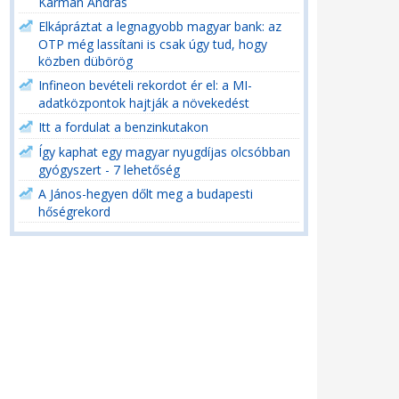
Kármán András
Elkápráztat a legnagyobb magyar bank: az
OTP még lassítani is csak úgy tud, hogy
közben dübörög
Infineon bevételi rekordot ér el: a MI-
adatközpontok hajtják a növekedést
Itt a fordulat a benzinkutakon
Így kaphat egy magyar nyugdíjas olcsóbban
gyógyszert - 7 lehetőség
A János-hegyen dőlt meg a budapesti
hőségrekord