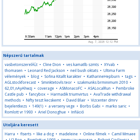
Népszerű tartalmak
vasbetonszerelÄĹt
•
Cline Dion
•
ves kamatlb szmts
•
XYvab
•
thomasen
•
Leonard Red Jackson
•
neil bush oktats
•
Ultima Farm
vélemények
•
blog
•
Sofina Kitallt karakter
•
KatharineHepburn
•
tags
•
AGLstockforecast
•
Sminktetovls teor
•
szakmunks brminimum 2010
•
62,01,nAyAhwzj
•
coverage
•
ASMonacoFC
•
ASALocalRun
•
Pembroke
Castle pub
•
fancybox
•
Harmadik triumvirtus
•
AvaTrade withdrawal
methods
•
Nifty teszt kecskemt
•
David Blair
•
Vizcenter dmrv
bejelentkezs
•
149(1)
•
a verseny vege
•
Borbs Gabi
•
marko saric
•
Romlott vr 1993
•
Ariel Donoghue
•
Infláció
Utoljára keresett
Harra
•
flserts
•
like a dog
•
madeleine
•
Online filmek
•
Camil Mmaee
•
U2 Pop
•
Romlott vr 1993
•
jimmy jay morgan
•
Robert Cieślewicz
•