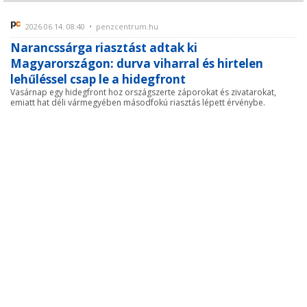
2026.06.14. 08:40 • penzcentrum.hu
Narancssárga riasztást adtak ki
Magyarországon: durva viharral és hirtelen
lehűléssel csap le a hidegfront
Vasárnap egy hidegfront hoz országszerte záporokat és zivatarokat,
emiatt hat déli vármegyében másodfokú riasztás lépett érvénybe.