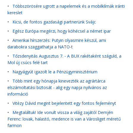
•
Többszörösére ugrott a napelemek és a mobilklímák iránti
kereslet
•
Kicsi, de fontos gazdasági partnerünk Svájc
•
Egész Európa megérzi, hogy köhécsel a német ipar
•
Amerikai hírszerzés: Putyin olyasmire készül, ami
darabokra szaggathatja a NATO-t
•
Tőzsdenyitás Augusztus 7. - A BUX rakétaként száguld, a
Mol új csúcs felé tart
•
Nagyágyút igazolt le a Pénzügyminisztérium
•
Több mint egy hónapja kinevezték az agrártárca
elszámoltatási biztosát - alig egy napja nyilvános az
információ
•
Vitézy Dávid megint bejelentett egy fontos fejleményt
•
Megtaláltuk! Ide vonult vissza a világ zajától Demjén
Ferenc: lovak, halastó, medence is van a Városliget méretű
farmon