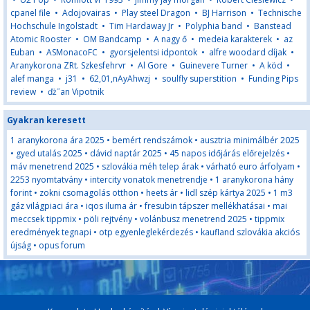
cpanel file
•
Adojovairas
•
Play steel Dragon
•
BJ Harrison
•
Technische
Hochschule Ingolstadt
•
Tim Hardaway Jr
•
Polyphia band
•
Banstead
Atomic Rooster
•
OM Bandcamp
•
A nagy ő
•
medeia karakterek
•
az
Euban
•
ASMonacoFC
•
gyorsjelentsi idpontok
•
alfre woodard díjak
•
Aranykorona ZRt. Szkesfehrvr
•
Al Gore
•
Guinevere Turner
•
A köd
•
alef manga
•
j31
•
62,01,nAyAhwzj
•
soulfly superstition
•
Funding Pips
review
•
ďż˝an Vipotnik
Gyakran keresett
1 aranykorona ára 2025
•
bemért rendszámok
•
ausztria minimálbér 2025
•
gyed utalás 2025
•
dávid naptár 2025
•
45 napos időjárás előrejelzés
•
máv menetrend 2025
•
szlovákia méh telep árak
•
várható euro árfolyam
•
2253 nyomtatvány
•
intercity vonatok menetrendje
•
1 aranykorona hány
forint
•
zokni csomagolás otthon
•
heets ár
•
lidl szép kártya 2025
•
1 m3
gáz világpiaci ára
•
iqos iluma ár
•
fresubin tápszer mellékhatásai
•
mai
meccsek tippmix
•
pöli rejtvény
•
volánbusz menetrend 2025
•
tippmix
eredmények tegnapi
•
otp egyenleglekérdezés
•
kaufland szlovákia akciós
újság
•
opus forum