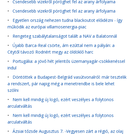
•
Csendesebb vizekről pöröghet fel az arany árfolyama
•
Csendesebb vizekről pöröghet fel az arany árfolyama
•
Egyetlen ország nehezen tudna blackoutot előidézni - így
működik az európai villamosenergia-piac
•
Rengeteg szabálytalanságot talált a NAV a Balatonnál
•
Újabb Barca-Real csörte, ám ezúttal nem a pályán: a
Citytől távozó Rodriért megy az öldöklő harc
•
Portugália: a jövő hét jelentős üzemanyagár-csökkenéssel
indul
•
Döntöttek a Budapest-Belgrád vasútvonalról: már tesztelik
a rendszert, pár napig még a menetrendbe is bele lehet
szólni
•
Nem kell mindig új logó, ezért veszélyes a folytonos
arculatváltás
•
Nem kell mindig új logó, ezért veszélyes a folytonos
arculatváltás
•
Ázsiai tőzsde Augusztus 7. -Vegyesen zárt a régió, az olaj