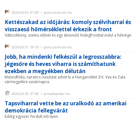
2026.06.05. 07:20 • penzcentrum.hu
Kettészakad az időjárás: komoly szélviharral és
visszaeső hőmérséklettel érkezik a front
Változékony, szeles idővel és egy átvonuló hidegfronttal indul a hétvége.
2026.05.31. 09:10 • penzcentrum.hu
Jobb, ha mindenki felkészül a legrosszabbra:
jégesőre és heves viharra is számíthatunk
ezekben a megyékben délután
Másodfokú, narancs riasztást adott ki a HungaroMet Zrt. Vas és Zala
vármegyékre vasárnapra.
2026.04.29. 07:45 • privatbankar.hu
Tapsviharral vette be az uralkodó az amerikai
demokrácia fellegvárát
Eddig egyszer fordult elő ilyen.