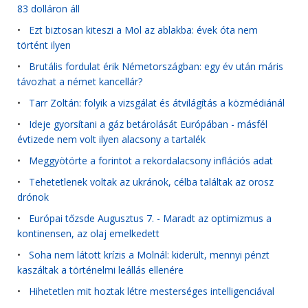
83 dolláron áll
•
Ezt biztosan kiteszi a Mol az ablakba: évek óta nem
történt ilyen
•
Brutális fordulat érik Németországban: egy év után máris
távozhat a német kancellár?
•
Tarr Zoltán: folyik a vizsgálat és átvilágítás a közmédiánál
•
Ideje gyorsítani a gáz betárolását Európában - másfél
évtizede nem volt ilyen alacsony a tartalék
•
Meggyötörte a forintot a rekordalacsony inflációs adat
•
Tehetetlenek voltak az ukránok, célba találtak az orosz
drónok
•
Európai tőzsde Augusztus 7. - Maradt az optimizmus a
kontinensen, az olaj emelkedett
•
Soha nem látott krízis a Molnál: kiderült, mennyi pénzt
kaszáltak a történelmi leállás ellenére
•
Hihetetlen mit hoztak létre mesterséges intelligenciával