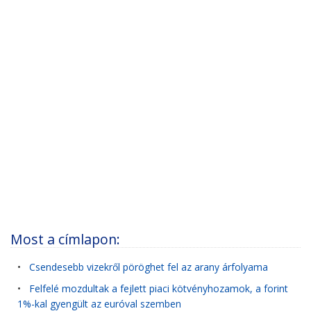
Most a címlapon:
•
Csendesebb vizekről pöröghet fel az arany árfolyama
•
Felfelé mozdultak a fejlett piaci kötvényhozamok, a forint
1%-kal gyengült az euróval szemben