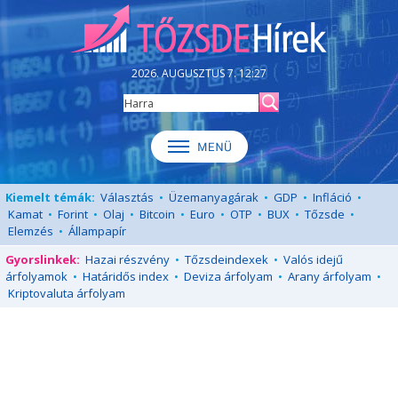
2026. AUGUSZTUS 7. 12:27
Kiemelt témák:
Választás
•
Üzemanyagárak
•
GDP
•
Infláció
•
Kamat
•
Forint
•
Olaj
•
Bitcoin
•
Euro
•
OTP
•
BUX
•
Tőzsde
•
Elemzés
•
Állampapír
Gyorslinkek:
Hazai részvény
•
Tőzsdeindexek
•
Valós idejű
árfolyamok
•
Határidős index
•
Deviza árfolyam
•
Arany árfolyam
•
Kriptovaluta árfolyam