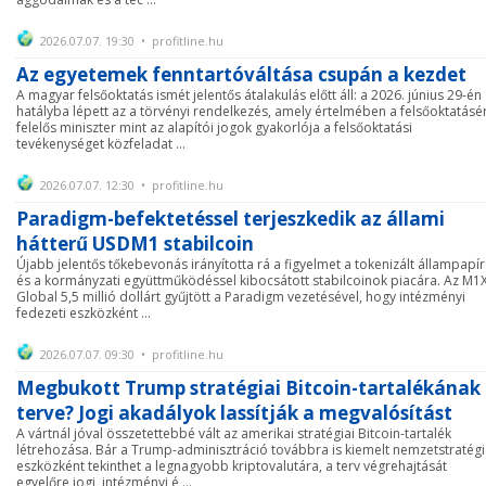
2026.07.07. 19:30 • profitline.hu
Az egyetemek fenntartóváltása csupán a kezdet
A magyar felsőoktatás ismét jelentős átalakulás előtt áll: a 2026. június 29-én
hatályba lépett az a törvényi rendelkezés, amely értelmében a felsőoktatásé
felelős miniszter mint az alapítói jogok gyakorlója a felsőoktatási
tevékenységet közfeladat ...
2026.07.07. 12:30 • profitline.hu
Paradigm-befektetéssel terjeszkedik az állami
hátterű USDM1 stabilcoin
Újabb jelentős tőkebevonás irányította rá a figyelmet a tokenizált állampapí
és a kormányzati együttműködéssel kibocsátott stabilcoinok piacára. Az M1
Global 5,5 millió dollárt gyűjtött a Paradigm vezetésével, hogy intézményi
fedezeti eszközként ...
2026.07.07. 09:30 • profitline.hu
Megbukott Trump stratégiai Bitcoin-tartalékának
terve? Jogi akadályok lassítják a megvalósítást
A vártnál jóval összetettebbé vált az amerikai stratégiai Bitcoin-tartalék
létrehozása. Bár a Trump-adminisztráció továbbra is kiemelt nemzetstratégi
eszközként tekinthet a legnagyobb kriptovalutára, a terv végrehajtását
egyelőre jogi, intézményi é ...