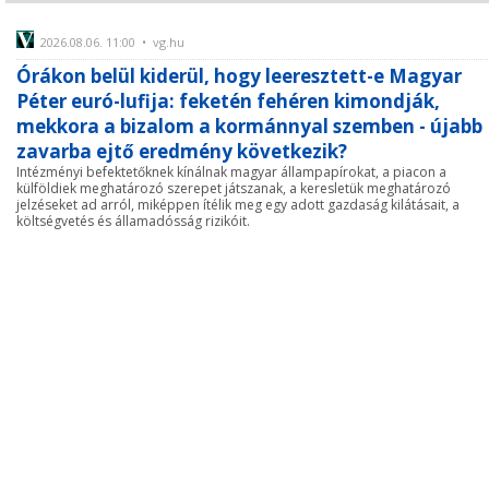
2026.08.06. 11:00 • vg.hu
Órákon belül kiderül, hogy leeresztett-e Magyar
Péter euró-lufija: feketén fehéren kimondják,
mekkora a bizalom a kormánnyal szemben - újabb
zavarba ejtő eredmény következik?
Intézményi befektetőknek kínálnak magyar állampapírokat, a piacon a
külföldiek meghatározó szerepet játszanak, a keresletük meghatározó
jelzéseket ad arról, miképpen ítélik meg egy adott gazdaság kilátásait, a
költségvetés és államadósság rizikóit.