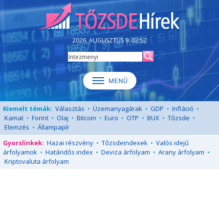
2026. AUGUSZTUS 9. 02:52
Kiemelt témák:
Választás
•
Üzemanyagárak
•
GDP
•
Infláció
•
Kamat
•
Forint
•
Olaj
•
Bitcoin
•
Euro
•
OTP
•
BUX
•
Tőzsde
•
Elemzés
•
Állampapír
Gyorslinkek:
Hazai részvény
•
Tőzsdeindexek
•
Valós idejű
árfolyamok
•
Határidős index
•
Deviza árfolyam
•
Arany árfolyam
•
Kriptovaluta árfolyam