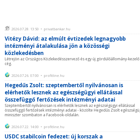
2026.07.28. 13:50 • privatbankar.hu
Vitézy Dávid: az elmúlt évtizedek legnagyobb
intézményi átalakulása jön a közösségi
közlekedésben
Létrejön az Országos Közlekedésszervező és egy új gördülőállomány-kezelő
cég.
2026.07.26. 07:00 • profitline.hu
Hegedűs Zsolt: szeptembertől nyilvánosan is
elérhetők lesznek az egészségügyi ellátással
összefüggő fertőzések intézményi adatai
Szeptembertől nyilvánosan is elérhetők lesznek az egészségügyi ellátással
összefüggő fertőzések intézményi adatai - közölte Hegedűs Zsolt egészségü
miniszter szombaton a Facebook-oldalán.
2026.07.22. 14:00 • profitline.hu
USDC stabilcoin fedezet: új korszak a