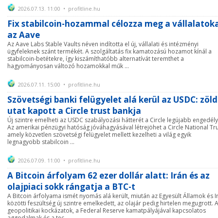
2026.07.13. 11:00 • profitline.hu
Fix stabilcoin-hozammal célozza meg a vállalatok
az Aave
Az Aave Labs Stable Vaults néven indította el új, vállalati és intézményi
ügyfeleknek szánt termékét. A szolgáltatás fix kamatozású hozamot kínál a
stabilcoin-betétekre, így kiszámíthatóbb alternatívát teremthet a
hagyományosan változó hozamokkal műk ...
2026.07.11. 15:00 • profitline.hu
Szövetségi banki felügyelet alá kerül az USDC: zöld
utat kapott a Circle trust bankja
Új szintre emelheti az USDC szabályozási hátterét a Circle legújabb engedély
Az amerikai pénzügyi hatóság jóváhagyásával létrejöhet a Circle National Tru
amely közvetlen szövetségi felügyelet mellett kezelheti a világ egyik
legnagyobb stabilcoin ...
2026.07.09. 11:00 • profitline.hu
A Bitcoin árfolyam 62 ezer dollár alatt: Irán és az
olajpiaci sokk rángatja a BTC-t
A Bitcoin árfolyama ismét nyomás alá került, miután az Egyesült Államok és I
közötti feszültség új szintre emelkedett, az olajár pedig hirtelen megugrott. 
geopolitikai kockázatok, a Federal Reserve kamatpályájával kapcsolatos
aggodalmak és a tec ...