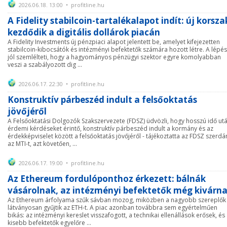
2026.06.18. 13:00 • profitline.hu
A Fidelity stabilcoin-tartalékalapot indít: új korsza
kezdődik a digitális dollárok piacán
A Fidelity Investments új pénzpiaci alapot jelentett be, amelyet kifejezetten
stabilcoin-kibocsátók és intézményi befektetők számára hozott létre. A lépés
jól szemlélteti, hogy a hagyományos pénzügyi szektor egyre komolyabban
veszi a szabályozott dig ...
2026.06.17. 22:30 • profitline.hu
Konstruktív párbeszéd indult a felsőoktatás
jövőjéről
A Felsőoktatási Dolgozók Szakszervezete (FDSZ) üdvözli, hogy hosszú idő ut
érdemi kérdéseket érintő, konstruktív párbeszéd indult a kormány és az
érdekképviselet között a felsőoktatás jövőjéről - tájékoztatta az FDSZ szerdá
az MTI-t, azt követően, ...
2026.06.17. 19:00 • profitline.hu
Az Ethereum fordulóponthoz érkezett: bálnák
vásárolnak, az intézményi befektetők még kivárn
Az Ethereum árfolyama szűk sávban mozog, miközben a nagyobb szereplők
látványosan gyűjtik az ETH-t. A piac azonban továbbra sem egyértelműen
bikás: az intézményi kereslet visszafogott, a technikai ellenállások erősek, és
kisebb befektetők egyelőre ...