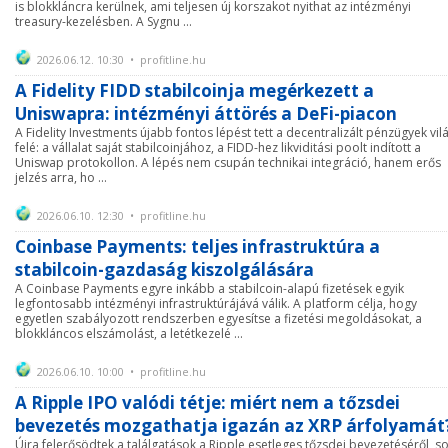
is blokkláncra kerülnek, ami teljesen új korszakot nyithat az intézményi
treasury-kezelésben. A Sygnu ...
2026.06.12. 10:30 • profitline.hu
A Fidelity FIDD stabilcoinja megérkezett a
Uniswapra: intézményi áttörés a DeFi-piacon
A Fidelity Investments újabb fontos lépést tett a decentralizált pénzügyek vil
felé: a vállalat saját stabilcoinjához, a FIDD-hez likviditási poolt indított a
Uniswap protokollon. A lépés nem csupán technikai integráció, hanem erős
jelzés arra, ho ...
2026.06.10. 12:30 • profitline.hu
Coinbase Payments: teljes infrastruktúra a
stabilcoin-gazdaság kiszolgálására
A Coinbase Payments egyre inkább a stabilcoin-alapú fizetések egyik
legfontosabb intézményi infrastruktúrájává válik. A platform célja, hogy
egyetlen szabályozott rendszerben egyesítse a fizetési megoldásokat, a
blokkláncos elszámolást, a letétkezelé ...
2026.06.10. 10:00 • profitline.hu
A Ripple IPO valódi tétje: miért nem a tőzsdei
bevezetés mozgathatja igazán az XRP árfolyamát
Újra felerősödtek a találgatások a Ripple esetleges tőzsdei bevezetéséről, s