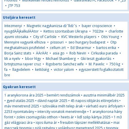
Plotinus
•
Munkavllali rendes felmonds
•
Gateshead FC Facebook
•
P_23
•
JTP 753
Utoljára keresett
Intezmenyi
•
Magnetic nagykanizsa ďż˝llďż˝s
•
bayer cropscience
•
nyugdÄÂ­jkalkulÄÄtor
•
Kettos szoritasban Ukrajna
•
7022te
•
charlotte
ayumi otosaka
•
City of Carlisle
•
KVC Westerlo players
•
Otis Young
•
Mennyire vagyunk elhizva
•
pissouri
•
seo hungary budapest
•
Otp
meghatalmazs pnzfelvtel
•
cellum zrt
•
Ed Shearmur
•
bartos erika
•
Borja Sainz stats
•
ÄÄrÄÄt
•
asia go
•
Rob Nevin
•
Cirkuska parada
•
Mi a nyelv
•
bbor hlgy
•
Michael Shamberg
•
Gki teszt gyakorlás
•
brtnjtszma rayver cruz
•
Rigoberto Sanchez wife
•
M. Pavelic
•
750 kg
•
fa
•
llagvdelem
•
kettőség
•
victor yalom
•
egyszerstett foglalkoztatott
bre
Gyakran keresett
1 aranykorona ára 2025
•
bemért rendszámok
•
ausztria minimálbér 2025
•
gyed utalás 2025
•
dávid naptár 2025
•
45 napos időjárás előrejelzés
•
máv menetrend 2025
•
szlovákia méh telep árak
•
várható euro árfolyam
•
2253 nyomtatvány
•
intercity vonatok menetrendje
•
1 aranykorona hány
forint
•
zokni csomagolás otthon
•
heets ár
•
lidl szép kártya 2025
•
1 m3
gáz világpiaci ára
•
iqos iluma ár
•
fresubin tápszer mellékhatásai
•
mai
meccsek tippmix
•
pöli rejtvény
•
volánbusz menetrend 2025
•
tippmix