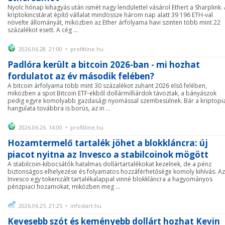
Nyolc hónap kihagyás után ismét nagy lendülettel vásárol Ethert a Sharplink.
kriptokincstárat építő vállalat mindössze három nap alatt 39 196 ETH-val
növelte állományát, miközben az Ether árfolyama havi szinten több mint 22
százalékot esett. A cég ...
2026.06.28. 21:00 • profitline.hu
Padlóra került a bitcoin 2026-ban - mi hozhat
fordulatot az év második felében?
A bitcoin árfolyama több mint 30 százalékot zuhant 2026 első felében,
miközben a spot Bitcoin ETF-ekből dollármilliárdok távoztak, a bányászok
pedig egyre komolyabb gazdasági nyomással szembesülnek. Bár a kriptopi
hangulata továbbra is borús, az in ...
2026.06.26. 14:00 • profitline.hu
Hozamtermelő tartalék jöhet a blokkláncra: új
piacot nyitna az Invesco a stabilcoinok mögött
A stabilcoin-kibocsátók hatalmas dollártartalékokat kezelnek, de a pénz
biztonságos elhelyezése és folyamatos hozzáférhetősége komoly kihívás. Az
Invesco egy tokenizált tartalékalappal vinné blokkláncra a hagyományos
pénzpiaci hozamokat, miközben meg ...
2026.06.25. 21:25 • infostart.hu
Kevesebb szót és keményebb dollárt hozhat Kevin