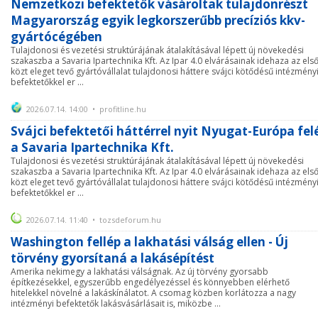
Nemzetközi befektetők vásároltak tulajdonrészt
Magyarország egyik legkorszerűbb precíziós kkv-
gyártócégében
Tulajdonosi és vezetési struktúrájának átalakításával lépett új növekedési
szakaszba a Savaria Ipartechnika Kft. Az Ipar 4.0 elvárásainak idehaza az els
közt eleget tevő gyártóvállalat tulajdonosi háttere svájci kötődésű intézmény
befektetőkkel er ...
2026.07.14. 14:00 • profitline.hu
Svájci befektetői háttérrel nyit Nyugat-Európa fel
a Savaria Ipartechnika Kft.
Tulajdonosi és vezetési struktúrájának átalakításával lépett új növekedési
szakaszba a Savaria Ipartechnika Kft. Az Ipar 4.0 elvárásainak idehaza az els
közt eleget tevő gyártóvállalat tulajdonosi háttere svájci kötődésű intézmény
befektetőkkel er ...
2026.07.14. 11:40 • tozsdeforum.hu
Washington fellép a lakhatási válság ellen - Új
törvény gyorsítaná a lakásépítést
Amerika nekimegy a lakhatási válságnak. Az új törvény gyorsabb
építkezésekkel, egyszerűbb engedélyezéssel és könnyebben elérhető
hitelekkel növelné a lakáskínálatot. A csomag közben korlátozza a nagy
intézményi befektetők lakásvásárlásait is, miközbe ...