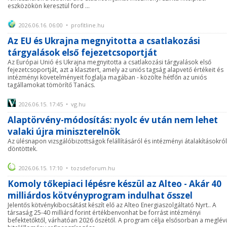
eszközökön keresztül ford ...
2026.06.16. 06:00 • profitline.hu
Az EU és Ukrajna megnyitotta a csatlakozási
tárgyalások első fejezetcsoportját
Az Európai Unió és Ukrajna megnyitotta a csatlakozási tárgyalások első
fejezetcsoportját, azt a klasztert, amely az uniós tagság alapvető értékeit és
intézményi követelményeit foglalja magában - közölte hétfőn az uniós
tagállamokat tömörítő Tanács.
2026.06.15. 17:45 • vg.hu
Alaptörvény-módosítás: nyolc év után nem lehet
valaki újra miniszterelnök
Az ülésnapon vizsgálóbizottságok felállításáról és intézményi átalakításokról
döntöttek.
2026.06.15. 17:10 • tozsdeforum.hu
Komoly tőkepiaci lépésre készül az Alteo - Akár 40
milliárdos kötvényprogram indulhat ősszel
Jelentős kötvénykibocsátást készít elő az Alteo Energiaszolgáltató Nyrt.. A
társaság 25-40 milliárd forint értékbenvonhat be forrást intézményi
befektetőktől, várhatóan 2026 őszétől. A program célja elsősorban a meglév