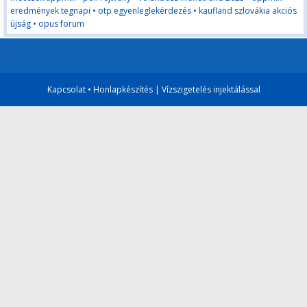
eredmények tegnapi
•
otp egyenleglekérdezés
•
kaufland szlovákia akciós
újság
•
opus forum
Kapcsolat
•
Honlapkészítés
|
Vízszigetelés injektálással