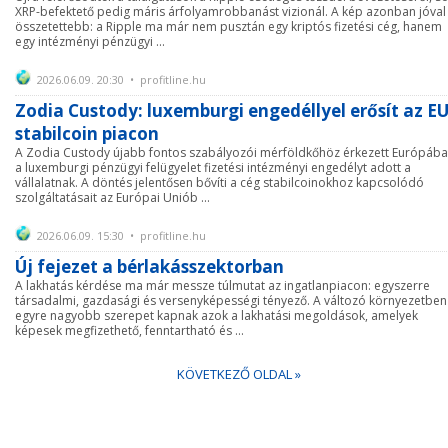
XRP-befektető pedig máris árfolyamrobbanást vizionál. A kép azonban jóval
összetettebb: a Ripple ma már nem pusztán egy kriptós fizetési cég, hanem
egy intézményi pénzügyi ...
2026.06.09. 20:30 • profitline.hu
Zodia Custody: luxemburgi engedéllyel erősít az EU
stabilcoin piacon
A Zodia Custody újabb fontos szabályozói mérföldkőhöz érkezett Európába
a luxemburgi pénzügyi felügyelet fizetési intézményi engedélyt adott a
vállalatnak. A döntés jelentősen bővíti a cég stabilcoinokhoz kapcsolódó
szolgáltatásait az Európai Uniób ...
2026.06.09. 15:30 • profitline.hu
Új fejezet a bérlakásszektorban
A lakhatás kérdése ma már messze túlmutat az ingatlanpiacon: egyszerre
társadalmi, gazdasági és versenyképességi tényező. A változó környezetben
egyre nagyobb szerepet kapnak azok a lakhatási megoldások, amelyek
képesek megfizethető, fenntartható és ...
KÖVETKEZŐ OLDAL »