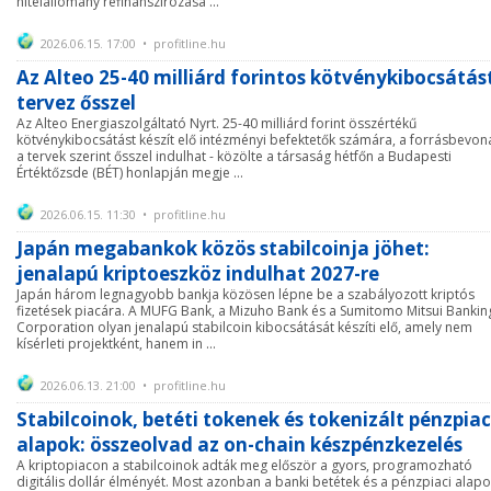
hitelállomány refinanszírozása ...
2026.06.15. 17:00 • profitline.hu
Az Alteo 25-40 milliárd forintos kötvénykibocsátás
tervez ősszel
Az Alteo Energiaszolgáltató Nyrt. 25-40 milliárd forint összértékű
kötvénykibocsátást készít elő intézményi befektetők számára, a forrásbevon
a tervek szerint ősszel indulhat - közölte a társaság hétfőn a Budapesti
Értéktőzsde (BÉT) honlapján megje ...
2026.06.15. 11:30 • profitline.hu
Japán megabankok közös stabilcoinja jöhet:
jenalapú kriptoeszköz indulhat 2027-re
Japán három legnagyobb bankja közösen lépne be a szabályozott kriptós
fizetések piacára. A MUFG Bank, a Mizuho Bank és a Sumitomo Mitsui Bankin
Corporation olyan jenalapú stabilcoin kibocsátását készíti elő, amely nem
kísérleti projektként, hanem in ...
2026.06.13. 21:00 • profitline.hu
Stabilcoinok, betéti tokenek és tokenizált pénzpiac
alapok: összeolvad az on-chain készpénzkezelés
A kriptopiacon a stabilcoinok adták meg először a gyors, programozható
digitális dollár élményét. Most azonban a banki betétek és a pénzpiaci alap