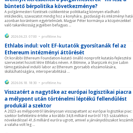
büntető bérpolitika következménye?
A polgármesteri fizetések csökkentése politikailag könnyen eladható
intézkedés, szavazatot mindig hoz a konyhára, gazdasági és intézményi hatá
azonban korántsem egyértelműek. Magyar Péter kormánya a közpénzekkel
való takarékosság jegyében befagyas ...
2026.06.23. 07:00 • profitline.hu
Ethlabs indul: volt EF-kutatók gyorsítanák fel az
Ethereum intézményi áttörését
Öt korábbi Ethereum Foundation-kutató önálló nonprofit kutatás-fejlesztési
szervezetet hozott létre Ethlabs néven. A Bitmine, a SharpLink és Joe Lubin
támogatásával induló labor az Ethereum gyorsabb elszámolására,
skálázhatóságára, interoperabilitásá ...
2026.06.18. 18:30 • profitline.hu
Visszatért a nagytőke az európai logisztikai piacra 
a mélypont után történelmi léptékű fellendülést
produkál a szektor
A 2023-as mélypontról látványosan visszapattant az európai logisztikai piac:
szektor befektetési értéke a korábbi 34,8 milliárd euróról 19,5 százalékos
növekedéssel 41,6 milliárd euróra ugrott, amivel a járványidőszakot leszámí
a valaha volt leg ...