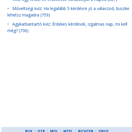
•
Műveltségi kvíz: Ha legalább 5 kérdésre jó a válaszod, büszke
lehetsz magadra (759)
•
Agykarbantartó kvíz: Érdekes kérdések, izgalmas nap, mi kell
még? (736)
BUX
|
OTP
|
MOL
|
MTEL
|
RICHTER
|
OPUS