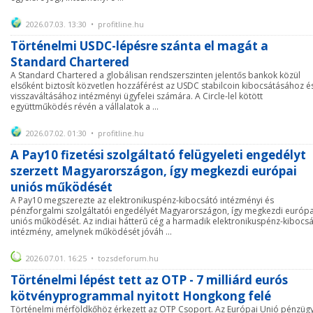
2026.07.03. 13:30 • profitline.hu
Történelmi USDC-lépésre szánta el magát a
Standard Chartered
A Standard Chartered a globálisan rendszerszinten jelentős bankok közül
elsőként biztosít közvetlen hozzáférést az USDC stabilcoin kibocsátásához é
visszaváltásához intézményi ügyfelei számára. A Circle-lel kötött
együttműködés révén a vállalatok a ...
2026.07.02. 01:30 • profitline.hu
A Pay10 fizetési szolgáltató felügyeleti engedélyt
szerzett Magyarországon, így megkezdi európai
uniós működését
A Pay10 megszerezte az elektronikuspénz-kibocsátó intézményi és
pénzforgalmi szolgáltatói engedélyét Magyarországon, így megkezdi európa
uniós működését. Az indiai hátterű cég a harmadik elektronikuspénz-kibocs
intézmény, amelynek működését jóváh ...
2026.07.01. 16:25 • tozsdeforum.hu
Történelmi lépést tett az OTP - 7 milliárd eurós
kötvényprogrammal nyitott Hongkong felé
Történelmi mérföldkőhöz érkezett az OTP Csoport. Az Európai Unió pénzügy