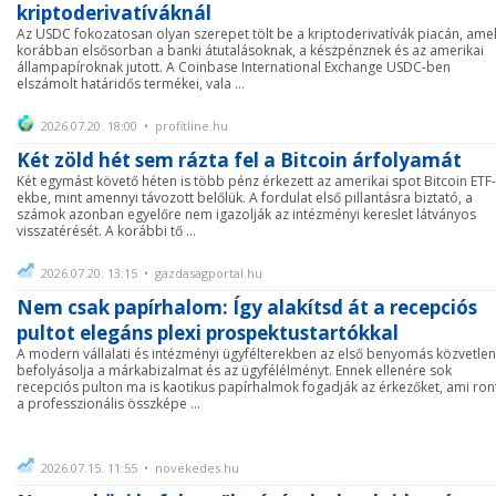
kriptoderivatíváknál
Az USDC fokozatosan olyan szerepet tölt be a kriptoderivatívák piacán, ame
korábban elsősorban a banki átutalásoknak, a készpénznek és az amerikai
állampapíroknak jutott. A Coinbase International Exchange USDC-ben
elszámolt határidős termékei, vala ...
2026.07.20. 18:00 • profitline.hu
Két zöld hét sem rázta fel a Bitcoin árfolyamát
Két egymást követő héten is több pénz érkezett az amerikai spot Bitcoin ETF-
ekbe, mint amennyi távozott belőlük. A fordulat első pillantásra biztató, a
számok azonban egyelőre nem igazolják az intézményi kereslet látványos
visszatérését. A korábbi tő ...
2026.07.20. 13:15 • gazdasagportal.hu
Nem csak papírhalom: Így alakítsd át a recepciós
pultot elegáns plexi prospektustartókkal
A modern vállalati és intézményi ügyfélterekben az első benyomás közvetlen
befolyásolja a márkabizalmat és az ügyfélélményt. Ennek ellenére sok
recepciós pulton ma is kaotikus papírhalmok fogadják az érkezőket, ami ron
a professzionális összképe ...
2026.07.15. 11:55 • novekedes.hu