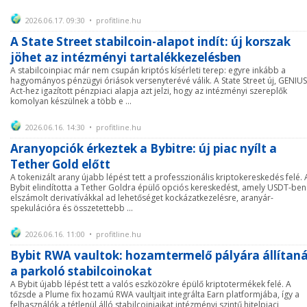
2026.06.17. 09:30 • profitline.hu
A State Street stabilcoin-alapot indít: új korszak
jöhet az intézményi tartalékkezelésben
A stabilcoinpiac már nem csupán kriptós kísérleti terep: egyre inkább a
hagyományos pénzügyi óriások versenyterévé válik. A State Street új, GENIUS
Act-hez igazított pénzpiaci alapja azt jelzi, hogy az intézményi szereplők
komolyan készülnek a több e ...
2026.06.16. 14:30 • profitline.hu
Aranyopciók érkeztek a Bybitre: új piac nyílt a
Tether Gold előtt
A tokenizált arany újabb lépést tett a professzionális kriptokereskedés felé. 
Bybit elindította a Tether Goldra épülő opciós kereskedést, amely USDT-ben
elszámolt derivatívákkal ad lehetőséget kockázatkezelésre, aranyár-
spekulációra és összetettebb ...
2026.06.16. 11:00 • profitline.hu
Bybit RWA vaultok: hozamtermelő pályára állítan
a parkoló stabilcoinokat
A Bybit újabb lépést tett a valós eszközökre épülő kriptotermékek felé. A
tőzsde a Plume fix hozamú RWA vaultjait integrálta Earn platformjába, így a
felhasználók a tétlenül álló stabilcoinjaikat intézményi szintű hitelpiaci