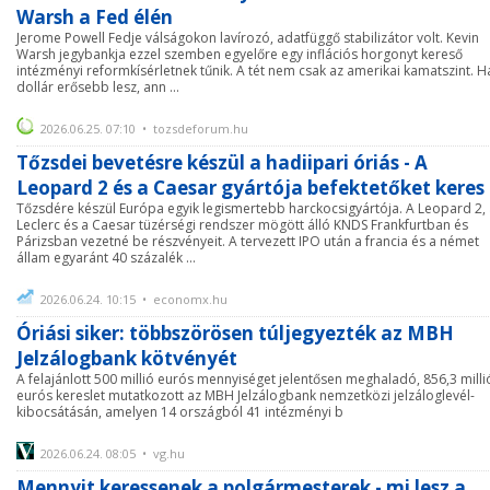
Warsh a Fed élén
Jerome Powell Fedje válságokon lavírozó, adatfüggő stabilizátor volt. Kevin
Warsh jegybankja ezzel szemben egyelőre egy inflációs horgonyt kereső
intézményi reformkísérletnek tűnik. A tét nem csak az amerikai kamatszint. H
dollár erősebb lesz, ann ...
2026.06.25. 07:10 • tozsdeforum.hu
Tőzsdei bevetésre készül a hadiipari óriás - A
Leopard 2 és a Caesar gyártója befektetőket keres
Tőzsdére készül Európa egyik legismertebb harckocsigyártója. A Leopard 2,
Leclerc és a Caesar tüzérségi rendszer mögött álló KNDS Frankfurtban és
Párizsban vezetné be részvényeit. A tervezett IPO után a francia és a német
állam egyaránt 40 százalék ...
2026.06.24. 10:15 • economx.hu
Óriási siker: többszörösen túljegyezték az MBH
Jelzálogbank kötvényét
A felajánlott 500 millió eurós mennyiséget jelentősen meghaladó, 856,3 milli
eurós kereslet mutatkozott az MBH Jelzálogbank nemzetközi jelzáloglevél-
kibocsátásán, amelyen 14 országból 41 intézményi b
2026.06.24. 08:05 • vg.hu
Mennyit keressenek a polgármesterek - mi lesz a