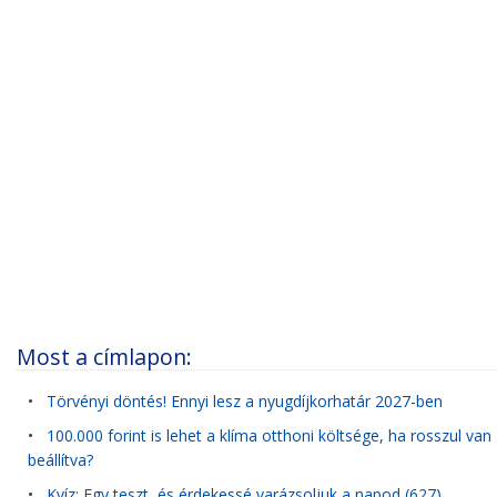
Most a címlapon:
•
Törvényi döntés! Ennyi lesz a nyugdíjkorhatár 2027-ben
•
100.000 forint is lehet a klíma otthoni költsége, ha rosszul van
beállítva?
•
Kvíz: Egy teszt, és érdekessé varázsoljuk a napod (627)