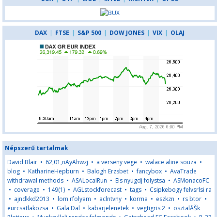
DAX
|
FTSE
|
S&P 500
|
DOW JONES
|
VIX
|
OLAJ
Népszerű tartalmak
David Blair
•
62,01,nAyAhwzj
•
a verseny vege
•
walace aline souza
•
blog
•
KatharineHepburn
•
Balogh Erzsbet
•
fancybox
•
AvaTrade
withdrawal methods
•
ASALocalRun
•
Els nyugdj folystsa
•
ASMonacoFC
•
coverage
•
149(1)
•
AGLstockforecast
•
tags
•
Csipkebogy felvsrlsi ra
•
ajndkkd2013
•
lom rfolyam
•
aclntvny
•
korma
•
eszkzn
•
rs btor
•
eurcsatlakozsa
•
Gala Dal
•
kabarjelenetek
•
vegtigris 2
•
osztalĂŠk