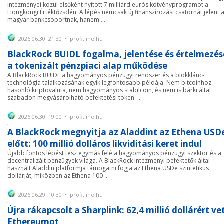
intézményei közül elsőként nyitott 7 milliárd eurós kötvényprogramot a
Hongkongi Értéktőzsdén. A lépés nemcsak új finanszírozási csatornát jelent 
magyar bankcsoportnak, hanem ...
2026.06.30. 21:30 • profitline.hu
BlackRock BUIDL fogalma, jelentése és értelmezés
a tokenizált pénzpiaci alap működése
A BlackRock BUIDL a hagyományos pénzügyi rendszer és a blokklánc-
technológia találkozásának egyik legfontosabb példája. Nem bitcoinhoz
hasonló kriptovaluta, nem hagyományos stabilcoin, és nem is bárki által
szabadon megvásárolható befektetési token. ...
2026.06.30. 19:00 • profitline.hu
A BlackRock megnyitja az Aladdint az Ethena USD
előtt: 100 millió dolláros likviditási keret indul
Újabb fontos lépést tesz egymás felé a hagyományos pénzügyi szektor és a
decentralizált pénzügyek világa. A BlackRock intézményi befektetők által
használt Aladdin platformja támogatni fogja az Ethena USDe szintetikus
dollárját, miközben az Ethena 100 ...
2026.06.29. 10:30 • profitline.hu
Újra rákapcsolt a Sharplink: 62,4 millió dollárért ve
Ethereumot