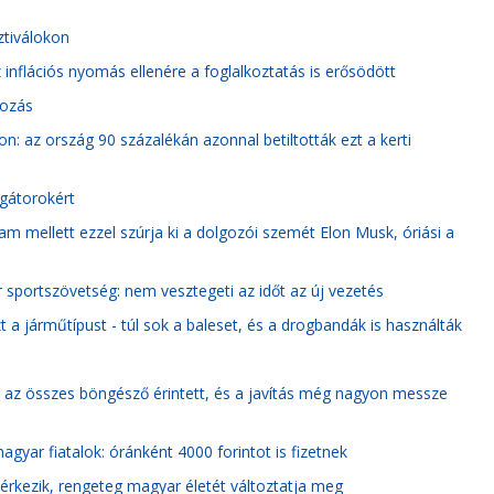
ztiválokon
 inflációs nyomás ellenére a foglalkoztatás is erősödött
tozás
n: az ország 90 százalékán azonnal betiltották ezt a kerti
egátorokért
m mellett ezzel szúrja ki a dolgozói szemét Elon Musk, óriási a
r sportszövetség: nem vesztegeti az időt az új vezetés
t a járműtípust - túl sok a baleset, és a drogbandák is használták
: az összes böngésző érintett, és a javítás még nagyon messze
gyar fiatalok: óránként 4000 forintot is fizetnek
 érkezik, rengeteg magyar életét változtatja meg