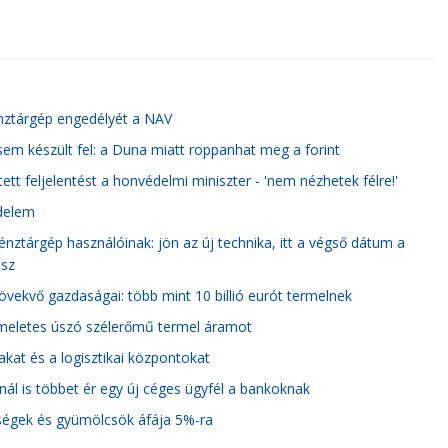
pénztárgép engedélyét a NAV
 sem készült fel: a Duna miatt roppanhat meg a forint
ett feljelentést a honvédelmi miniszter - 'nem nézhetek félre!'
edelem
pénztárgép használóinak: jön az új technika, itt a végső dátum a
esz
vekvő gazdaságai: több mint 10 billió eurót termelnek
 emeletes úszó szélerőmű termel áramot
akat és a logisztikai központokat
tnál is többet ér egy új céges ügyfél a bankoknak
dségek és gyümölcsök áfája 5%-ra