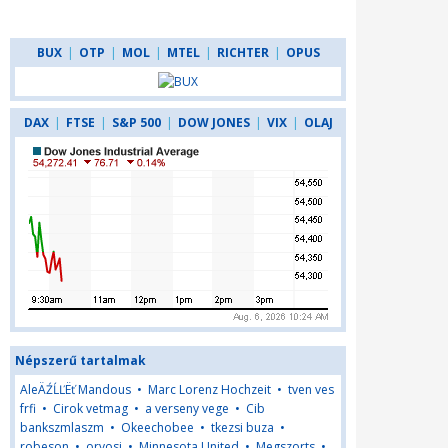
BUX
|
OTP
|
MOL
|
MTEL
|
RICHTER
|
OPUS
DAX
|
FTSE
|
S&P 500
|
DOW JONES
|
VIX
|
OLAJ
Népszerű tartalmak
AleÄŹĹĽËť Mandous
•
Marc Lorenz Hochzeit
•
tven ves
frfi
•
Cirok vetmag
•
a verseny vege
•
Cib
bankszmlaszm
•
Okeechobee
•
tkezsi buza
•
robeson
•
orvosi
•
Minnesota United
•
Megszorts
•