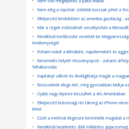
•
Nem volt meglepetés a paksi leállás
•
Nem elég a repohár: zöldebb korszak jöhet a fes
•
Elképesztő lendületben az amerikai gazdaság - az
•
Már a cégek működését veszélyezteti a klímavál
•
Rendkívüli korlátozást vezettek be Magyarországo
tevékenységet
•
Roham indult a klímákért, napelemekért és aggr
•
Béremelés helyett részvényopció - zuhanó árfolya
felháborodás
•
Kapitányt váltott és átvilágíttatja magát a magya
•
Brüsszelnek elege lett, még gyorsabban kitiltja ez
•
Újabb nagy lépésre készülhet a 4iG Amerikában
•
Elképesztő biztonsági rés tátong az iPhone-okon
lehet
•
Ezzel a melóval degeszre kereshetik magukat a ma
•
Rendkívüli bejelentés: 868 milliárdos gigacsomag