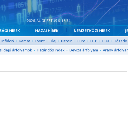
2026. AUGUSZTUS 6. 16:34
ÁGI HÍREK
HAZAI HÍREK
NEMZETKÖZI HÍREK
J
Infláció
•
Kamat
•
Forint
•
Olaj
•
Bitcoin
•
Euro
•
OTP
•
BUX
•
Tőzsde
s idejű árfolyamok
•
Határidős index
•
Deviza árfolyam
•
Arany árfolya