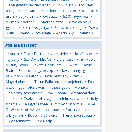
Haon gyászhírek debrecen
•
Silt
•
burn
•
ecourier
•
blog
•
kalon barnes
•
gfriend tarot cards
•
doktorics
aron
•
veljko simic
•
Odessza
•
62,01,nAyAhwzj
•
quinton jefferson
•
jonathan rowe
•
dave calhoun
gyermekek
•
news gertya
•
Pensacola
•
tags
•
David
Blair
•
vivendi
•
coverage
•
Apatin
•
yuju rainbow
Utoljára keresett
Leoncin
•
Dorie Barton
•
zach sieler
•
Horvát sportjel
rejtvény
•
SzakĂĄts MiklĂłs
•
ejelentesek
•
SunPower
Austin, Texas
•
Fekete Tibor Samu
•
.w3m
•
David
Blair
•
Fiber optic gyroscope
•
Nav zemanyag
kalkultor
•
Mekirch
•
Hazai reszveny
•
rez
•
MayerLehman
•
Turun Palloseura
•
bejelents
•
Epa
oszk
•
gyümölcslekvár
•
fitness gpek
•
Monaco
University scholarship
•
mĂˇjusban
•
dreamcatcher
red sun
•
Csokkentek vilagpiaci elelmiszerarak
•
dolly
sinatra
•
Celegyenesben Trump adoreformja
•
Mike
DeWine
•
idĹjĂĄrĂĄs december
•
Portas
•
jakub
olbrychski
•
Robert Cieślewicz
•
Truro nova scotia
•
Dylan Minnette
•
Fox 40 síp