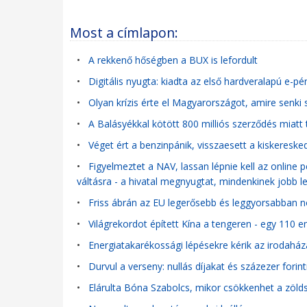
Most a címlapon:
•
A rekkenő hőségben a BUX is lefordult
•
Digitális nyugta: kiadta az első hardveralapú e-
•
Olyan krízis érte el Magyarországot, amire senki
•
A Balásyékkal kötött 800 milliós szerződés miatt t
•
Véget ért a benzinpánik, visszaesett a kiskeresk
•
Figyelmeztet a NAV, lassan lépnie kell az online 
váltásra - a hivatal megnyugtat, mindenkinek jobb l
•
Friss ábrán az EU legerősebb és leggyorsabban nö
•
Világrekordot épített Kína a tengeren - egy 110
•
Energiatakarékossági lépésekre kérik az irodaház
•
Durvul a verseny: nullás díjakat és százezer forin
•
Elárulta Bóna Szabolcs, mikor csökkenhet a zöl