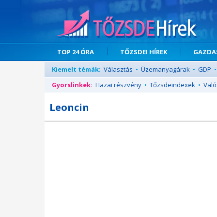
TOP 24 ÓRA
TŐZSDEI HÍREK
GAZDAS
Kiemelt témák:
Választás
•
Üzemanyagárak
•
GDP
•
Gyorslinkek:
Hazai részvény
•
Tőzsdeindexek
•
Való
Leoncin