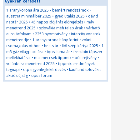
Gyakran keresett
1 aranykorona ára 2025
•
bemért rendszámok
•
ausztria minimálbér 2025
•
gyed utalás 2025
•
dávid
naptár 2025
•
45 napos időjárás előrejelzés
•
máv
menetrend 2025
•
szlovákia méh telep árak
•
várható
euro árfolyam
•
2253 nyomtatvány
•
intercity vonatok
menetrendje
•
1 aranykorona hány forint
•
zokni
csomagolás otthon
•
heets ár
•
lidl szép kártya 2025
•
1
m3 gáz világpiaci ára
•
iqos iluma ár
•
fresubin tápszer
mellékhatásai
•
mai meccsek tippmix
•
pöli rejtvény
•
volánbusz menetrend 2025
•
tippmix eredmények
tegnapi
•
otp egyenleglekérdezés
•
kaufland szlovákia
akciós újság
•
opus forum