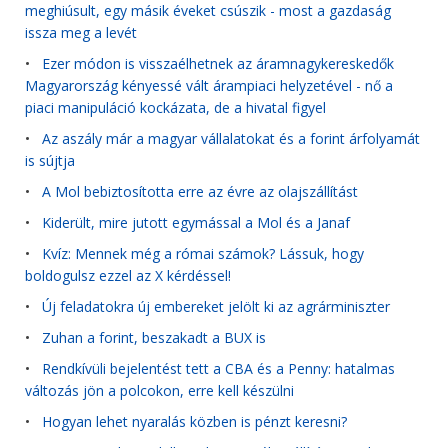
meghiúsult, egy másik éveket csúszik - most a gazdaság
issza meg a levét
•
Ezer módon is visszaélhetnek az áramnagykereskedők
Magyarország kényessé vált árampiaci helyzetével - nő a
piaci manipuláció kockázata, de a hivatal figyel
•
Az aszály már a magyar vállalatokat és a forint árfolyamát
is sújtja
•
A Mol bebiztosította erre az évre az olajszállítást
•
Kiderült, mire jutott egymással a Mol és a Janaf
•
Kvíz: Mennek még a római számok? Lássuk, hogy
boldogulsz ezzel az X kérdéssel!
•
Új feladatokra új embereket jelölt ki az agrárminiszter
•
Zuhan a forint, beszakadt a BUX is
•
Rendkívüli bejelentést tett a CBA és a Penny: hatalmas
változás jön a polcokon, erre kell készülni
•
Hogyan lehet nyaralás közben is pénzt keresni?