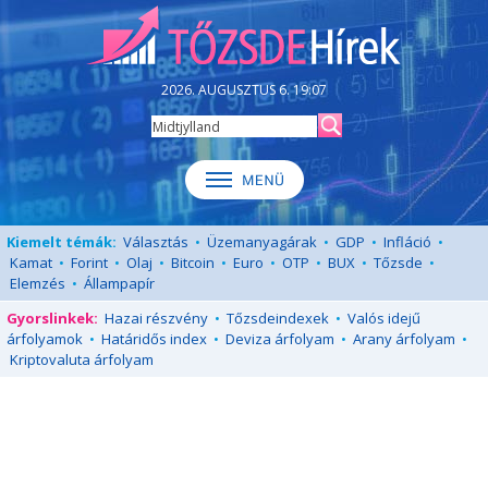
2026. AUGUSZTUS 6. 19:07
Kiemelt témák:
Választás
•
Üzemanyagárak
•
GDP
•
Infláció
•
Kamat
•
Forint
•
Olaj
•
Bitcoin
•
Euro
•
OTP
•
BUX
•
Tőzsde
•
Elemzés
•
Állampapír
Gyorslinkek:
Hazai részvény
•
Tőzsdeindexek
•
Valós idejű
árfolyamok
•
Határidős index
•
Deviza árfolyam
•
Arany árfolyam
•
Kriptovaluta árfolyam