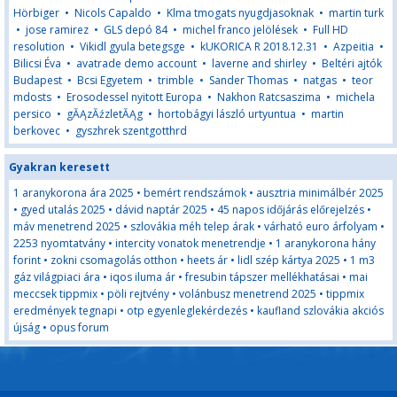
Hörbiger
•
Nicols Capaldo
•
Klma tmogats nyugdjasoknak
•
martin turk
•
jose ramirez
•
GLS depó 84
•
michel franco jelölések
•
Full HD
resolution
•
Vikidl gyula betegsge
•
kUKORICA R 2018.12.31
•
Azpeitia
•
Bilicsi Éva
•
avatrade demo account
•
laverne and shirley
•
Beltéri ajtók
Budapest
•
Bcsi Egyetem
•
trimble
•
Sander Thomas
•
natgas
•
teor
mdosts
•
Erosodessel nyitott Europa
•
Nakhon Ratcsaszima
•
michela
persico
•
gĂĄzĂźzletĂĄg
•
hortobágyi lászló urtyuntua
•
martin
berkovec
•
gyszh­rek szentgotthrd
Gyakran keresett
1 aranykorona ára 2025
•
bemért rendszámok
•
ausztria minimálbér 2025
•
gyed utalás 2025
•
dávid naptár 2025
•
45 napos időjárás előrejelzés
•
máv menetrend 2025
•
szlovákia méh telep árak
•
várható euro árfolyam
•
2253 nyomtatvány
•
intercity vonatok menetrendje
•
1 aranykorona hány
forint
•
zokni csomagolás otthon
•
heets ár
•
lidl szép kártya 2025
•
1 m3
gáz világpiaci ára
•
iqos iluma ár
•
fresubin tápszer mellékhatásai
•
mai
meccsek tippmix
•
pöli rejtvény
•
volánbusz menetrend 2025
•
tippmix
eredmények tegnapi
•
otp egyenleglekérdezés
•
kaufland szlovákia akciós
újság
•
opus forum