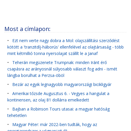
Most a címlapon:
•
Ezt nem verte nagy dobra a Mol: olajszállítási szerződést
kötött a 'tranzitdíj-háborús' ellenfelével az olajtársaság - több
mint kétmillió tonna nyersolajat szállít le a Janaf
•
Teherán megüzenete Trumpnak: minden Iránt érő
csapásra az arányosnál súlyosabb választ fog adni - ismét
lángba borulhat a Perzsa-öböl
•
Bezár az egyik legnagyobb magyarországi bicikligyár
•
Amerikai tőzsde Augusztus 6. - Vegyes a hangulat a
kontinensen, az olaj 81 dollárra emelkedett
•
Bajban a Robinson Tours utasai: a magyar hatóság
tehetetlen
•
Magyar Péter: már 2022-ben tudták, hogy az