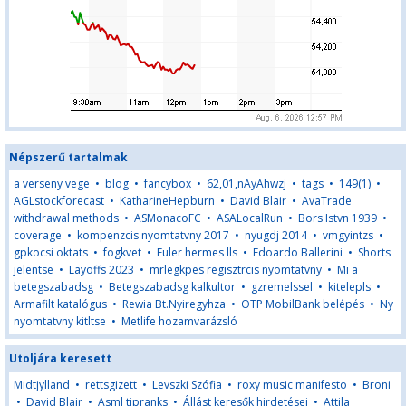
Népszerű tartalmak
a verseny vege
•
blog
•
fancybox
•
62,01,nAyAhwzj
•
tags
•
149(1)
•
AGLstockforecast
•
KatharineHepburn
•
David Blair
•
AvaTrade
withdrawal methods
•
ASMonacoFC
•
ASALocalRun
•
Bors Istvn 1939
•
coverage
•
kompenzcis nyomtatvny 2017
•
nyugdj 2014
•
vmgyintzs
•
gpkocsi oktats
•
fogkvet
•
Euler hermes lls
•
Edoardo Ballerini
•
Shorts
jelentse
•
Layoffs 2023
•
mrlegkpes regisztrcis nyomtatvny
•
Mi a
betegszabadsg
•
Betegszabadsg kalkultor
•
gzremelssel
•
kitelepls
•
Armafilt katalógus
•
Rewia Bt.Nyiregyhza
•
OTP MobilBank belépés
•
Ny
nyomtatvny kitltse
•
Metlife hozamvarázsló
Utoljára keresett
Midtjylland
•
rettsgizett
•
Levszki Szófia
•
roxy music manifesto
•
Broni
•
David Blair
•
Asml tipranks
•
Állást keresők hirdetései
•
Attila