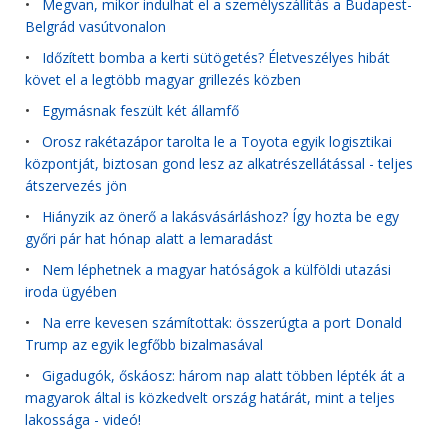
•
Megvan, mikor indulhat el a személyszállítás a Budapest-
Belgrád vasútvonalon
•
Időzített bomba a kerti sütögetés? Életveszélyes hibát
követ el a legtöbb magyar grillezés közben
•
Egymásnak feszült két államfő
•
Orosz rakétazápor tarolta le a Toyota egyik logisztikai
központját, biztosan gond lesz az alkatrészellátással - teljes
átszervezés jön
•
Hiányzik az önerő a lakásvásárláshoz? Így hozta be egy
győri pár hat hónap alatt a lemaradást
•
Nem léphetnek a magyar hatóságok a külföldi utazási
iroda ügyében
•
Na erre kevesen számítottak: összerúgta a port Donald
Trump az egyik legfőbb bizalmasával
•
Gigadugók, őskáosz: három nap alatt többen lépték át a
magyarok által is közkedvelt ország határát, mint a teljes
lakossága - videó!