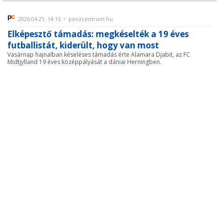
2026.04.21. 14:15 • penzcentrum.hu
Elképesztő támadás: megkéselték a 19 éves
futballistát, kiderült, hogy van most
Vasárnap hajnalban késeléses támadás érte Alamara Djabit, az FC
Midtjylland 19 éves középpályását a dániai Herningben.