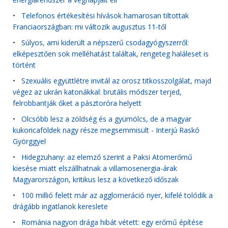
energiarendszer a végnapjait éli
•
Telefonos értékesítési hívások hamarosan tiltottak
Franciaországban: mi változik augusztus 11-től
•
Súlyos, ami kiderült a népszerű csodagyógyszerről:
elképesztően sok melléhatást találtak, rengeteg haláleset is
történt
•
Szexuális együttlétre invitál az orosz titkosszolgálat, majd
végez az ukrán katonákkal: brutális módszer terjed,
felrobbantják őket a pásztoróra helyett
•
Olcsóbb lesz a zöldség és a gyümölcs, de a magyar
kukoricaföldek nagy része megsemmisült - Interjú Raskó
Györggyel
•
Hidegzuhany: az elemző szerint a Paksi Atomerőmű
kiesése miatt elszállhatnak a villamosenergia-árak
Magyarországon, kritikus lesz a következő időszak
•
100 millió felett már az agglomeráció nyer, kifelé tolódik a
drágább ingatlanok kereslete
•
Románia nagyon drága hibát vétett: egy erőmű építése