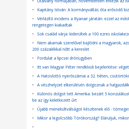
•
Utalvány formájában, novemberben érkezik az is
•
Kapitány István: A kormányváltás óta erősödő b
•
Vérlázító incidens a Ryanair járatán: ezzel az ind
rengetegen kiakadtak
•
Sok család várja: kiderültek a 100 ezres iskolake
•
Nem akarnak szerelővel bajlódni a magyarok, azo
200 százalékkal nőtt a kereslet
•
Fordulat a lipcsei drónügyben
•
Itt van Magyar Péter rendkívüli bejelentése: véget 
•
A Hatoslottó nyerőszámai a 32. héten, csütörtök
•
A vészhelyzet elkerülésén dolgoznak a halgazdá
•
Különös dolgot tett Amerika: bezárt 5 konzulátust
be az így keletkezett űrt
•
Újabb menekültválságot készítenek elő - tömege
•
Mikor a legolcsóbb Törökország? Eláruljuk, mik
•