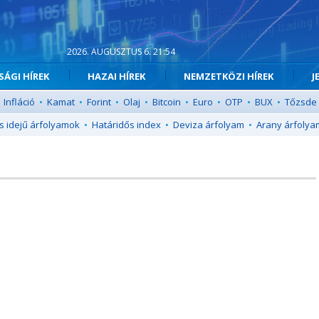
2026. AUGUSZTUS 6. 21:54
ÁGI HÍREK
HAZAI HÍREK
NEMZETKÖZI HÍREK
J
Infláció
•
Kamat
•
Forint
•
Olaj
•
Bitcoin
•
Euro
•
OTP
•
BUX
•
Tőzsde
s idejű árfolyamok
•
Határidős index
•
Deviza árfolyam
•
Arany árfolya