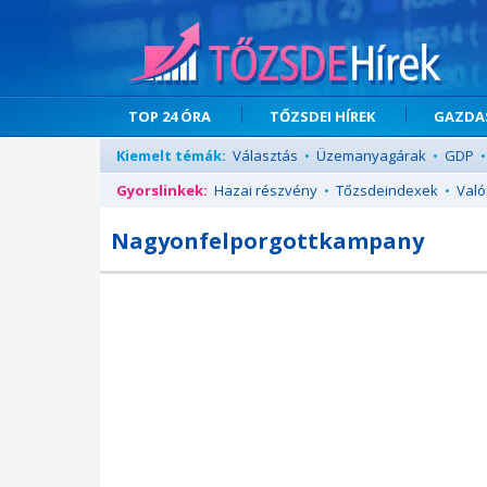
TOP 24 ÓRA
TŐZSDEI HÍREK
GAZDAS
Kiemelt témák:
Választás
•
Üzemanyagárak
•
GDP
•
Gyorslinkek:
Hazai részvény
•
Tőzsdeindexek
•
Való
Nagyonfelporgottkampany