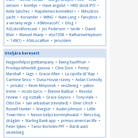
simson
•
kombjn
•
Have angolul
•
HKD stock IPO
•
Kiele Sanchez
•
Napelemes konnektor r
•
Mészáros
yacht
•
Koriander
•
WING
•
Nate Lang
•
fancybox
•
a verseny vege
•
ASMonacoFC
•
blog
•
AGLstockforecast
•
Joc Pederson
•
tarde
•
David
Blair
•
Manuel Akanji
•
vtsz7308
•
KatharineHepburn
•
149(1)
•
ASALocalRun
•
Jeruzslem
Utoljára keresett
Nagyonfelporgottkampany
•
Ewing Kauffman
•
Prodaja tehnickih gasova
•
Cline Dion
•
Penny
Marshall
•
tags
•
Gracie Allen
•
La cipolla ďż˝tlap
•
Carmine Sirico
•
Duna House rszvny
•
Aidan Connolly
•
privatiz
•
Kevin Minyonok
•
veszteseg
•
yakov
trenin
•
nicolo turco
•
Étienne Balibar
•
Revolut
review
•
cig osztalk
•
Grace Geyoro
•
Tony Hale
•
Otto Dix
•
san sebastian (revisited)
•
Einer Ulrich
•
Russell Hunter
•
levegszr
•
Austin Johnson
•
Little
Town Hero
•
Nexon belps kormnyhivatal
•
Nincs baj,
drágám
•
Starling Bank app
•
primus american life
•
Peter Sykes
•
Tanor Bortolini PFF
•
Bárdi autó
vezetőség