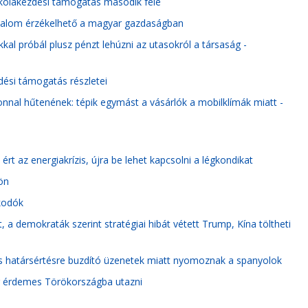
kolakezdési támogatás második fele
izalom érzékelhető a magyar gazdaságban
okkal próbál plusz pénzt lehúzni az utasokról a társaság -
zdési támogatás részletei
nnal hűtenének: tépik egymást a vásárlók a mobilklímák miatt -
ért az energiakrízis, újra be lehet kapcsolni a légkondikat
ön
lkodók
, a demokraták szerint stratégiai hibát vétett Trump, Kína töltheti
s határsértésre buzdító üzenetek miatt nyomoznak a spanyolok
or érdemes Törökországba utazni