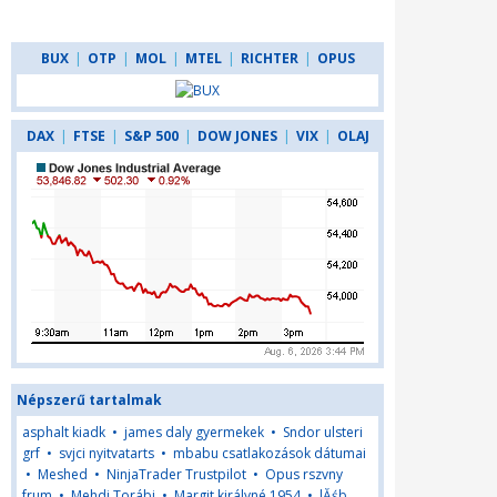
BUX
|
OTP
|
MOL
|
MTEL
|
RICHTER
|
OPUS
DAX
|
FTSE
|
S&P 500
|
DOW JONES
|
VIX
|
OLAJ
Népszerű tartalmak
asphalt kiadk
•
james daly gyermekek
•
Sndor ulsteri
grf
•
svjci nyitvatarts
•
mbabu csatlakozások dátumai
•
Meshed
•
NinjaTrader Trustpilot
•
Opus rszvny
frum
•
Mehdi Torábi
•
Margit királyné 1954
•
lĂśb