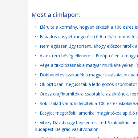
Most a címlapon:
•
Elárulta a kormány, hogyan érkezik a 100 ezres 
•
Fapados easyJet megerősíti 6,6 milliárd eurós felv
•
Nem egészen úgy történt, ahogy először hitték a 
•
Az extrém hőség ellenére is Európa élén a magy
•
Vége a titkolózásnak a magyar munkahelyeken: í
•
Döbbenetes szakadék a magyar lakáspiacon: van o
•
Ők biztosan megússzák a ledolgozós szombatot
•
Orosz olajfinomítókra csaptak le az ukránok, nem
•
Sok család várja: kiderültek a 100 ezres iskolake
•
EasyJet megerősíti: amerikai magántőkealap 6,6 mi
•
Vitézy Dávid nagy bejelentést tett Szabadkán: ne
Budapest-Belgrád vasútvonalon