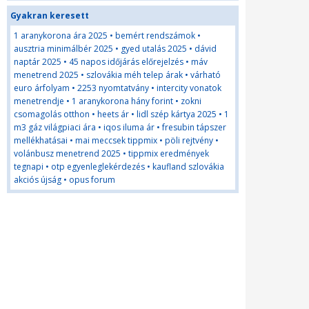
Gyakran keresett
1 aranykorona ára 2025
•
bemért rendszámok
•
ausztria minimálbér 2025
•
gyed utalás 2025
•
dávid
naptár 2025
•
45 napos időjárás előrejelzés
•
máv
menetrend 2025
•
szlovákia méh telep árak
•
várható
euro árfolyam
•
2253 nyomtatvány
•
intercity vonatok
menetrendje
•
1 aranykorona hány forint
•
zokni
csomagolás otthon
•
heets ár
•
lidl szép kártya 2025
•
1
m3 gáz világpiaci ára
•
iqos iluma ár
•
fresubin tápszer
mellékhatásai
•
mai meccsek tippmix
•
pöli rejtvény
•
volánbusz menetrend 2025
•
tippmix eredmények
tegnapi
•
otp egyenleglekérdezés
•
kaufland szlovákia
akciós újság
•
opus forum