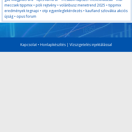
meccsek tippmix
•
pöli rejtvény
•
volánbusz menetrend 2025
•
tippmix
eredmények tegnapi
•
otp egyenleglekérdezés
•
kaufland szlovákia akciós
újság
•
opus forum
Kapcsolat
•
Honlapkészítés
|
Vízszigetelés injektálással