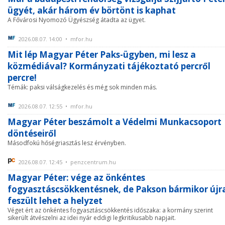
ügyét, akár három év börtönt is kaphat
A Fővárosi Nyomozó Ügyészség átadta az ügyet.
2026.08.07. 14:00 • mfor.hu
Mit lép Magyar Péter Paks-ügyben, mi lesz a
közmédiával? Kormányzati tájékoztató percről
percre!
Témák: paksi válságkezelés és még sok minden más.
2026.08.07. 12:55 • mfor.hu
Magyar Péter beszámolt a Védelmi Munkacsoport
döntéseiről
Másodfokú hőségriasztás lesz érvényben.
2026.08.07. 12:45 • penzcentrum.hu
Magyar Péter: vége az önkéntes
fogyasztáscsökkentésnek, de Pakson bármikor újr
feszült lehet a helyzet
Véget ért az önkéntes fogyasztáscsökkentés időszaka: a kormány szerint
sikerült átvészelni az idei nyár eddigi legkritikusabb napjait.