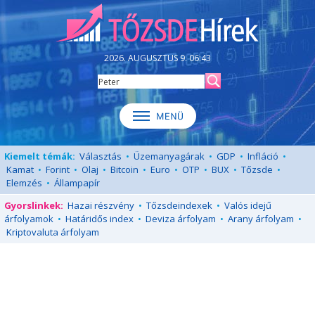
2026. AUGUSZTUS 9. 06:43
Kiemelt témák:
Választás
•
Üzemanyagárak
•
GDP
•
Infláció
•
Kamat
•
Forint
•
Olaj
•
Bitcoin
•
Euro
•
OTP
•
BUX
•
Tőzsde
•
Elemzés
•
Állampapír
Gyorslinkek:
Hazai részvény
•
Tőzsdeindexek
•
Valós idejű
árfolyamok
•
Határidős index
•
Deviza árfolyam
•
Arany árfolyam
•
Kriptovaluta árfolyam