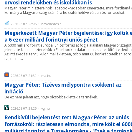
orvosi rendelőkben és iskolákban is
Magyar Péter miniszterelnök Facebook-videóban ismertette, mire fordítaná 
kormány a Magyarország számára hozzáférhetővé vált uniós forrásokat.
2026.08.07. 22:05 • novekedes.hu
Megérkezett Magyar Péter bejelentése: így költik e
a 6 ezer milliárd forintnyi uniós pénzt
A 6000 milliárd forint európai uniós forrás át fogja alakítani Magyarországot 
jelentette ki a miniszterelnök a Facebook-oldalára ma este feltöltött videóba
Az intézkedési terv 5 külön mellékletben, több mint 60 konkrét tételben sorol
fel, mi mi ...
2026.08.07. 21:30 • ma.hu
Magyar Péter: Tízéves mélypontra csökkent az
infláció
De ez nem jelenti azt, hogy olcsóbbak lettek a termékek.
2026.08.07. 21:25 • vg.hu
Rendkívüli bejelentést tett Magyar Péter az uniós
forrásokról: részletesen elmondta, mire költ el 600
milliárd forintot a Tisza-kormány - 'Ezek a forráso