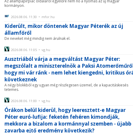
Az állampapírpiac oldaláról egyelőre nem nő a nyomás az új magyar
kormányon.
2026.08.06. 11:30 • mfor.hu
Kiderült, mikor döntenek Magyar Péterék az új
államfőről
De neveket még mindig nem árulnak el.
2026.08.06. 11:05 • vg.hu
Ausztriából várja a megváltást Magyar Péter:
megszólalt a miniszterelnök a Paksi Atomerőműről
hogy mi vár ránk - nem lehet kiengedni, kritikus ór
következnek
A négy blokkból egy ugyan még részlegesen üzemel, de a kapacitáskiesés
tetemes.
2026.08.06. 11:00 • vg.hu
Órákon belül kiderül, hogy leeresztett-e Magyar
Péter euró-lufija: feketén fehéren kimondják,
mekkora a bizalom a kormánnyal szemben - újabb
zavarba ejtő eredmény következik?