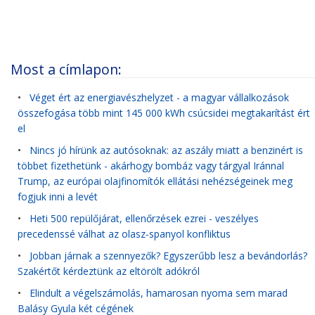
Most a címlapon:
•
Véget ért az energiavészhelyzet - a magyar vállalkozások
összefogása több mint 145 000 kWh csúcsidei megtakarítást ért
el
•
Nincs jó hírünk az autósoknak: az aszály miatt a benzinért is
többet fizethetünk - akárhogy bombáz vagy tárgyal Iránnal
Trump, az európai olajfinomítók ellátási nehézségeinek meg
fogjuk inni a levét
•
Heti 500 repülőjárat, ellenőrzések ezrei - veszélyes
precedenssé válhat az olasz-spanyol konfliktus
•
Jobban járnak a szennyezők? Egyszerűbb lesz a bevándorlás?
Szakértőt kérdeztünk az eltörölt adókról
•
Elindult a végelszámolás, hamarosan nyoma sem marad
Balásy Gyula két cégének