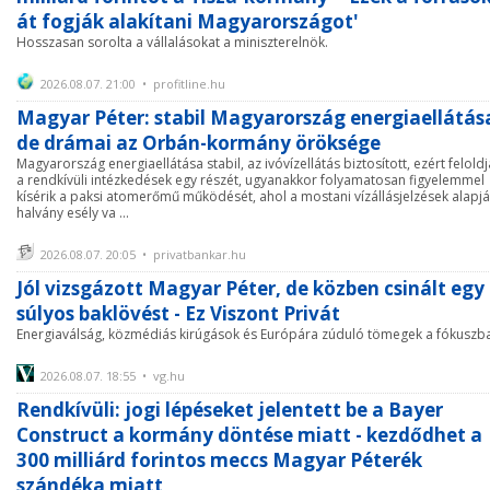
át fogják alakítani Magyarországot'
Hosszasan sorolta a vállalásokat a miniszterelnök.
2026.08.07. 21:00 • profitline.hu
Magyar Péter: stabil Magyarország energiaellátás
de drámai az Orbán-kormány öröksége
Magyarország energiaellátása stabil, az ivóvízellátás biztosított, ezért felold
a rendkívüli intézkedések egy részét, ugyanakkor folyamatosan figyelemmel
kísérik a paksi atomerőmű működését, ahol a mostani vízállásjelzések alapj
halvány esély va ...
2026.08.07. 20:05 • privatbankar.hu
Jól vizsgázott Magyar Péter, de közben csinált egy
súlyos baklövést - Ez Viszont Privát
Energiaválság, közmédiás kirúgások és Európára zúduló tömegek a fókuszb
2026.08.07. 18:55 • vg.hu
Rendkívüli: jogi lépéseket jelentett be a Bayer
Construct a kormány döntése miatt - kezdődhet a
300 milliárd forintos meccs Magyar Péterék
szándéka miatt