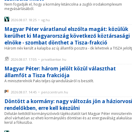
Nem fogadják el, hogy a kormány kitáncolna a zuglói irodakomplexum
megvásárlásából.
2026.08.07. 18:25 • vg.hu
Magyar Péter váratlanul elszólta magát: közülük
kerülhet ki Magyarország következő köztársasági
elnöke - szombat dönthet a Tisza-frakció
Három név került a kalapba az új államfői posztra - ők lehetnek a TISZA jelöltj
2026.08.07. 17:05 • privatbankar.hu
Magyar Péter: három jelölt közül választhat
államfőt a Tisza frakciója
A miniszterelnök Paks teljes újraindulásáról is beszélt.
2026.08.07. 14:45 • penzcentrum.hu
Döntött a kormány: nagy változás jön a háziorvos
rendelőkben, erre kell készülni
Délután kettőtől kormányszóvivői tájékoztatót tart Magyar Péter minisztereln
ahol várhatóan az eheti kormányülés döntései és az energiaválság alakulása
kerül a fókuszba.