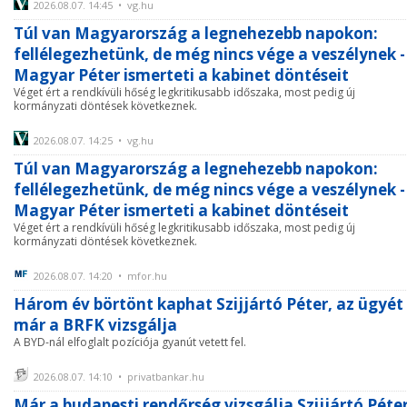
2026.08.07. 14:45 • vg.hu
Túl van Magyarország a legnehezebb napokon:
fellélegezhetünk, de még nincs vége a veszélynek -
Magyar Péter ismerteti a kabinet döntéseit
Véget ért a rendkívüli hőség legkritikusabb időszaka, most pedig új
kormányzati döntések következnek.
2026.08.07. 14:25 • vg.hu
Túl van Magyarország a legnehezebb napokon:
fellélegezhetünk, de még nincs vége a veszélynek -
Magyar Péter ismerteti a kabinet döntéseit
Véget ért a rendkívüli hőség legkritikusabb időszaka, most pedig új
kormányzati döntések következnek.
2026.08.07. 14:20 • mfor.hu
Három év börtönt kaphat Szijjártó Péter, az ügyét
már a BRFK vizsgálja
A BYD-nál elfoglalt pozíciója gyanút vetett fel.
2026.08.07. 14:10 • privatbankar.hu
Már a budapesti rendőrség vizsgálja Szijjártó Péte