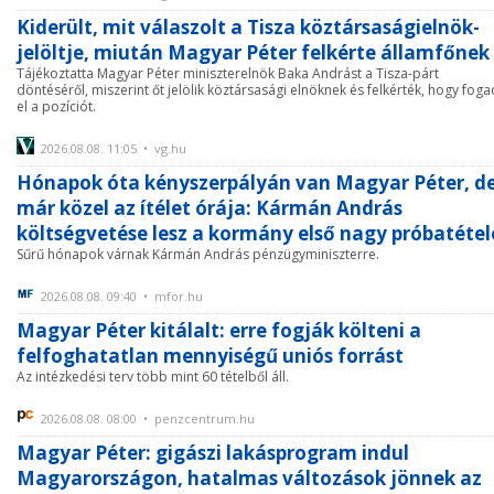
Kiderült, mit válaszolt a Tisza köztársaságielnök-
jelöltje, miután Magyar Péter felkérte államfőnek
Tájékoztatta Magyar Péter miniszterelnök Baka Andrást a Tisza-párt
döntéséről, miszerint őt jelölik köztársasági elnöknek és felkérték, hogy foga
el a pozíciót.
2026.08.08. 11:05 • vg.hu
Hónapok óta kényszerpályán van Magyar Péter, d
már közel az ítélet órája: Kármán András
költségvetése lesz a kormány első nagy próbatétel
Sűrű hónapok várnak Kármán András pénzügyminiszterre.
2026.08.08. 09:40 • mfor.hu
Magyar Péter kitálalt: erre fogják költeni a
felfoghatatlan mennyiségű uniós forrást
Az intézkedési terv több mint 60 tételből áll.
2026.08.08. 08:00 • penzcentrum.hu
Magyar Péter: gigászi lakásprogram indul
Magyarországon, hatalmas változások jönnek az