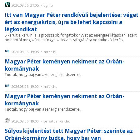
2026.08.06. 21:05 • vg.hu
Itt van Magyar Péter rendkívüli bejelentése: véget
ért az energiakrízis, újra be lehet kapcsolni a
légkondikat
Sikerült elkerülni a legrosszabb forgatókönyvet az energiaellátásban, ezért
holnaptól megszűnik a fogyasztás visszafogására vonatkozó kérés.
2026.08.06. 19:05 • mfor.hu
Magyar Péter keményen nekiment az Orbán-
kormánynak
Tudták, hogy baj van azenergiarendszerrel.
2026.08.06. 19:00 • mfor.hu
Magyar Péter keményen nekiment az Orbán-
kormánynak
Tudták, hogy baj van azenergiarendszerrel.
2026.08.06. 19:00 • privatbankar.hu
Súlyos kijelentést tett Magyar Péter: szerinte az
Orbán-kormány tudta, hogy baj van