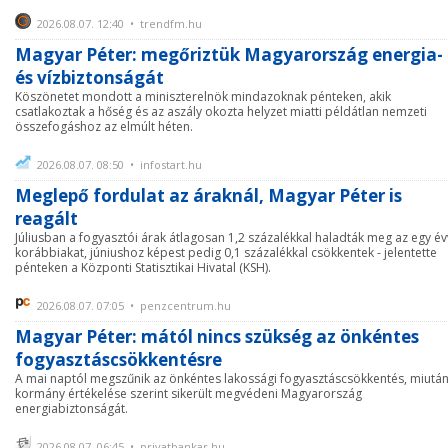
2026.08.07. 12:40 • trendfm.hu
Magyar Péter: megőriztük Magyarország energia-
és vízbiztonságát
Köszönetet mondott a miniszterelnök mindazoknak pénteken, akik
csatlakoztak a hőség és az aszály okozta helyzet miatti példátlan nemzeti
összefogáshoz az elmúlt héten.
2026.08.07. 08:50 • infostart.hu
Meglepő fordulat az áraknál, Magyar Péter is
reagált
Júliusban a fogyasztói árak átlagosan 1,2 százalékkal haladták meg az egy év
korábbiakat, júniushoz képest pedig 0,1 százalékkal csökkentek - jelentette
pénteken a Központi Statisztikai Hivatal (KSH).
2026.08.07. 07:05 • penzcentrum.hu
Magyar Péter: mától nincs szükség az önkéntes
fogyasztáscsökkentésre
A mai naptól megszűnik az önkéntes lakossági fogyasztáscsökkentés, miután
kormány értékelése szerint sikerült megvédeni Magyarország
energiabiztonságát.
2026.08.07. 06:45 • privatbankar.hu