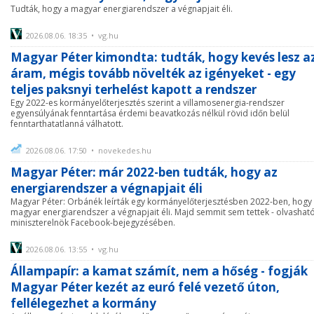
Tudták, hogy a magyar energiarendszer a végnapjait éli.
2026.08.06. 18:35 • vg.hu
Magyar Péter kimondta: tudták, hogy kevés lesz a
áram, mégis tovább növelték az igényeket - egy
teljes paksnyi terhelést kapott a rendszer
Egy 2022-es kormányelőterjesztés szerint a villamosenergia-rendszer
egyensúlyának fenntartása érdemi beavatkozás nélkül rövid időn belül
fenntarthatatlanná válhatott.
2026.08.06. 17:50 • novekedes.hu
Magyar Péter: már 2022-ben tudták, hogy az
energiarendszer a végnapjait éli
Magyar Péter: Orbánék leírták egy kormányelőterjesztésben 2022-ben, hogy
magyar energiarendszer a végnapjait éli. Majd semmit sem tettek - olvashat
miniszterelnök Facebook-bejegyzésében.
2026.08.06. 13:55 • vg.hu
Állampapír: a kamat számít, nem a hőség - fogják
Magyar Péter kezét az euró felé vezető úton,
fellélegezhet a kormány