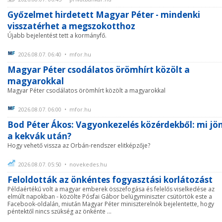
Győzelmet hirdetett Magyar Péter - mindenki
visszatérhet a megszokotthoz
Újabb bejelentést tett a kormányfő.
2026.08.07. 06:40 • mfor.hu
Magyar Péter csodálatos örömhírt közölt a
magyarokkal
Magyar Péter csodálatos örömhírt közölt a magyarokkal
2026.08.07. 06:00 • mfor.hu
Bod Péter Ákos: Vagyonkezelés közérdekből: mi jö
a kekvák után?
Hogy vehető vissza az Orbán-rendszer elitképzője?
2026.08.07. 05:50 • novekedes.hu
Feloldották az önkéntes fogyasztási korlátozást
Példaértékű volt a magyar emberek összefogása és felelős viselkedése az
elmúlt napokban - közölte Pósfai Gábor belügyminiszter csütörtök este a
Facebook-oldalán, miután Magyar Péter miniszterelnök bejelentette, hogy
péntektől nincs szükség az önkénte ...