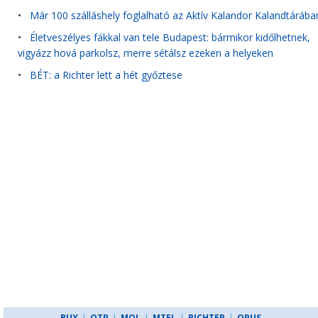
•
Már 100 szálláshely foglalható az Aktív Kalandor Kalandtárába
•
Életveszélyes fákkal van tele Budapest: bármikor kidőlhetnek,
vigyázz hová parkolsz, merre sétálsz ezeken a helyeken
•
BÉT: a Richter lett a hét győztese
BUX
|
OTP
|
MOL
|
MTEL
|
RICHTER
|
OPUS