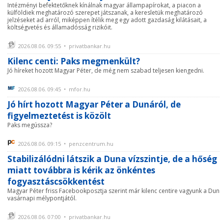
Intézményi befektetőknek kínálnak magyar állampapírokat, a piacon a
külföldiek meghatározó szerepet játszanak, a keresletük meghatározó
jelzéseket ad arról, miképpen ítélik meg egy adott gazdaság kilátásait, a
költségvetés és államadósság rizikóit.
2026.08.06. 09:55 • privatbankar.hu
Kilenc centi: Paks megmenkült?
Jó híreket hozott Magyar Péter, de még nem szabad teljesen kiengedni.
2026.08.06. 09:45 • mfor.hu
Jó hírt hozott Magyar Péter a Dunáról, de
figyelmeztetést is közölt
Paks megússza?
2026.08.06. 09:15 • penzcentrum.hu
Stabilizálódni látszik a Duna vízszintje, de a hőség
miatt továbbra is kérik az önkéntes
fogyasztáscsökkentést
Magyar Péter friss Facebookposztja szerint már kilenc centire vagyunk a Du
vasárnapi mélypontjától.
2026.08.06. 07:00 • privatbankar.hu