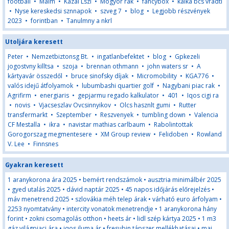
football
•
Malm
•
Kazal Lszl
•
Mogyor rak
•
fancybox
•
kalka bcs vradtl
•
Nyse kereskedsi sznnapok
•
szveg 7
•
blog
•
Legjobb részvények
2023
•
forintban
•
Tanulmny a nkrl
Utoljára keresett
Peter
•
Nemzetbiztonsg Bt.
•
ingatlanbefektet
•
blog
•
Gpkezeli
jogostvny killtsa
•
szoja
•
brennan othmann
•
john waters sr
•
A
kártyavár összedől
•
bruce sinofsky díjak
•
Micromobility
•
KGA776
•
valós idejű átfolyamok
•
lubumbashi quartier golf
•
Nagybani piac rak
•
Agrifirm
•
energiaris
•
gepjarmu regado kalkulator
•
401
•
Iqos cigi ra
•
novis
•
Vjacseszlav Ovcsinnyikov
•
Olcs hasznlt gumi
•
Rutter
transfermarkt
•
Szeptember
•
Reszvenyek
•
tumbling down
•
Valencia
CF Mestalla
•
ikra
•
navistar mathias carlbaum
•
Rabolintottak
Gorogorszag megmentesere
•
XM Group review
•
Felidoben
•
Rowland
V. Lee
•
Finnsnes
Gyakran keresett
1 aranykorona ára 2025
•
bemért rendszámok
•
ausztria minimálbér 2025
•
gyed utalás 2025
•
dávid naptár 2025
•
45 napos időjárás előrejelzés
•
máv menetrend 2025
•
szlovákia méh telep árak
•
várható euro árfolyam
•
2253 nyomtatvány
•
intercity vonatok menetrendje
•
1 aranykorona hány
forint
•
zokni csomagolás otthon
•
heets ár
•
lidl szép kártya 2025
•
1 m3
gáz világpiaci ára
•
iqos iluma ár
•
fresubin tápszer mellékhatásai
•
mai