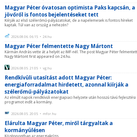
Magyar Péter óvatosan optimista Paks kapcsán, a
jövőről is fontos bejelentéseket tett
Kiírják az első szélerőmű-pályázatokat, de a napelemesek is fontos híreket
kaptak. Túl van az ország a nehezén?
2026.08.06. 06:15 • 24.hu
Magyar Péter felmentette Nagy Mártont
Kármán András vette át a helyét az IMF-nél. The post Magyar Péter felmentet
Nagy Mártont first appeared on 24.hu.
2026.08.05. 21:05 • vg.hu
Rendkívüli utasítást adott Magyar Péter:
energiaforradalmat hirdetett, azonnal kiírják a
szélerőmű-pályázatokat
Az elmúlt napok rendkívüli energiapiaci helyzete után hosszú távú fejlesztési
programot indít a kormány.
2026.08.05. 20:05 • mfor.hu
Elárulta Magyar Péter, miről tárgyaltak a
kormányülésen
Középpontban az energiakrízis.