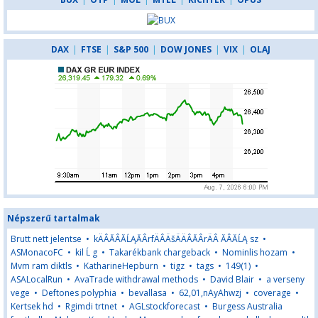
DAX
|
FTSE
|
S&P 500
|
DOW JONES
|
VIX
|
OLAJ
Népszerű tartalmak
Brutt nett jelentse
•
kÄÂĂÂĂĹĄĂÂrfÄÂÄšÄÄÂĂÂrÄÂ ĂÂĂĹĄ sz
•
ASMonacoFC
•
kil Ĺ g
•
Takarékbank chargeback
•
Nominlis hozam
•
Mvm ram diktls
•
KatharineHepburn
•
tigz
•
tags
•
149(1)
•
ASALocalRun
•
AvaTrade withdrawal methods
•
David Blair
•
a verseny
vege
•
Deftones polyphia
•
bevallasa
•
62,01,nAyAhwzj
•
coverage
•
Kertsek hd
•
Rgimdi trtnet
•
AGLstockforecast
•
Burgess Australia