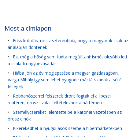
Most a címlapon:
•
Friss kutatás: rossz sztereotípia, hogy a magyarok csak az
ár alapján döntenek
•
Ezt még a hőség sem tudta megállítani: ismét olcsóbb lett
a családi nagybevásárlás
•
Hiába jön az év meglepetése a magyar gazdaságban,
Varga Mihály így sem lehet nyugodt: már látszanak a sötét
fellegek
•
Robbanószerrel felszerelt drónt fogtak el a lipcsei
reptéren, orosz szálat feltételeznek a háttérben
•
Személycseréket jelentette be a katonai vezetésben az
orosz elnök
•
Kikerekedhet a nyugdíjasok szeme a hipermarketekben