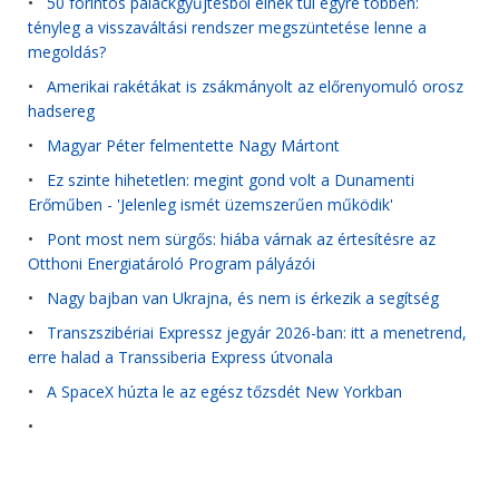
•
50 forintos palackgyűjtésből élnek túl egyre többen:
tényleg a visszaváltási rendszer megszüntetése lenne a
megoldás?
•
Amerikai rakétákat is zsákmányolt az előrenyomuló orosz
hadsereg
•
Magyar Péter felmentette Nagy Mártont
•
Ez szinte hihetetlen: megint gond volt a Dunamenti
Erőműben - 'Jelenleg ismét üzemszerűen működik'
•
Pont most nem sürgős: hiába várnak az értesítésre az
Otthoni Energiatároló Program pályázói
•
Nagy bajban van Ukrajna, és nem is érkezik a segítség
•
Transzszibériai Expressz jegyár 2026-ban: itt a menetrend,
erre halad a Transsiberia Express útvonala
•
A SpaceX húzta le az egész tőzsdét New Yorkban
•