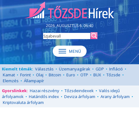
2026. AUGUSZTUS 6. 06:40
Kiemelt témák:
Választás
•
Üzemanyagárak
•
GDP
•
Infláció
•
Kamat
•
Forint
•
Olaj
•
Bitcoin
•
Euro
•
OTP
•
BUX
•
Tőzsde
•
Elemzés
•
Állampapír
Gyorslinkek:
Hazai részvény
•
Tőzsdeindexek
•
Valós idejű
árfolyamok
•
Határidős index
•
Deviza árfolyam
•
Arany árfolyam
•
Kriptovaluta árfolyam