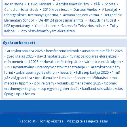
aidan stone
•
David Tennant
•
Ágrólszakadt úrilány
•
zĂÂ
•
Shorts
•
Canadian Solar stock
•
2015 kresz teszt
•
Darixon Vuelto
•
A kesztyű
•
tehergepkocsi uzemanyag norma
•
airvana sanjeev verma
•
Bergenfield
Elementary School
•
De 49124 georgsmarienhtte
•
Hazudj, ha tudsz!
•
K02 nyomtatvny
•
Yannis Letard
•
Szervezők Televíziós műsor
•
Toby
Kebbell
•
otp részvényárfolyam előrejelzés
Gyakran keresett
1 aranykorona ára 2025
•
bemért rendszámok
•
ausztria minimálbér 2025
•
gyed utalás 2025
•
dávid naptár 2025
•
45 napos időjárás előrejelzés
•
máv menetrend 2025
•
szlovákia méh telep árak
•
várható euro árfolyam
•
2253 nyomtatvány
•
intercity vonatok menetrendje
•
1 aranykorona hány
forint
•
zokni csomagolás otthon
•
heets ár
•
lidl szép kártya 2025
•
1 m3
gáz világpiaci ára
•
iqos iluma ár
•
fresubin tápszer mellékhatásai
•
mai
meccsek tippmix
•
pöli rejtvény
•
volánbusz menetrend 2025
•
tippmix
eredmények tegnapi
•
otp egyenleglekérdezés
•
kaufland szlovákia akciós
újság
•
opus forum
Kapcsolat
•
Honlapkészítés
|
Vízszigetelés injektálással