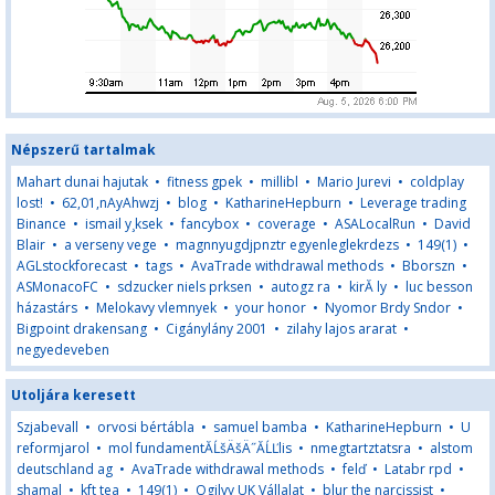
Népszerű tartalmak
Mahart dunai hajutak
•
fitness gpek
•
millibl
•
Mario Jurevi
•
coldplay
lost!
•
62,01,nAyAhwzj
•
blog
•
KatharineHepburn
•
Leverage trading
Binance
•
ismail y¸ksek
•
fancybox
•
coverage
•
ASALocalRun
•
David
Blair
•
a verseny vege
•
magnnyugdjpnztr egyenleglekrdezs
•
149(1)
•
AGLstockforecast
•
tags
•
AvaTrade withdrawal methods
•
Bborszn
•
ASMonacoFC
•
sdzucker niels prksen
•
autogz ra
•
kirĂ ly
•
luc besson
házastárs
•
Melokavy vlemnyek
•
your honor
•
Nyomor Brdy Sndor
•
Bigpoint drakensang
•
Cigánylány 2001
•
zilahy lajos ararat
•
negyedeveben
Utoljára keresett
Szjabevall
•
orvosi bértábla
•
samuel bamba
•
KatharineHepburn
•
U
reformjarol
•
mol fundamentĂĹšÄšÄ˝ĂĹĽlis
•
nmegtartztatsra
•
alstom
deutschland ag
•
AvaTrade withdrawal methods
•
felď
•
Latabr rpd
•
shamal
•
kft tea
•
149(1)
•
Ogilvy UK Vállalat
•
blur the narcissist
•