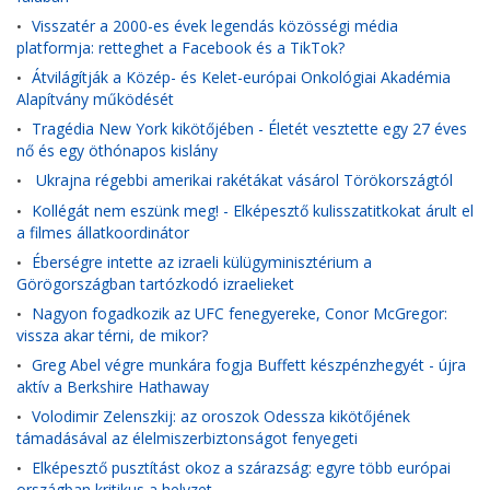
Visszatér a 2000-es évek legendás közösségi média
•
platformja: retteghet a Facebook és a TikTok?
Átvilágítják a Közép- és Kelet-európai Onkológiai Akadémia
•
Alapítvány működését
Tragédia New York kikötőjében - Életét vesztette egy 27 éves
•
nő és egy öthónapos kislány
Ukrajna régebbi amerikai rakétákat vásárol Törökországtól
•
Kollégát nem eszünk meg! - Elképesztő kulisszatitkokat árult el
•
a filmes állatkoordinátor
Éberségre intette az izraeli külügyminisztérium a
•
Görögországban tartózkodó izraelieket
Nagyon fogadkozik az UFC fenegyereke, Conor McGregor:
•
vissza akar térni, de mikor?
Greg Abel végre munkára fogja Buffett készpénzhegyét - újra
•
aktív a Berkshire Hathaway
Volodimir Zelenszkij: az oroszok Odessza kikötőjének
•
támadásával az élelmiszerbiztonságot fenyegeti
Elképesztő pusztítást okoz a szárazság: egyre több európai
•
országban kritikus a helyzet