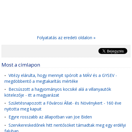
Folyatatás az eredeti oldalon »
Most a címlapon
Vitézy elárulta, hogy mennyit spórolt a MÁV és a GYSEV -
•
megdöbbentő a megtakarítás mértéke
Becsúszott a hagyományos kocsiké alá a villanyautók
•
kötelezője - itt a magyarázat
Születésnapozott a Fővárosi Állat- és Növénykert - 160 éve
•
nyitotta meg kapuit
Egyre rosszabb az állapotban van Joe Biden
•
Szervkereskedőnek hitt nentősöket támadtak meg egy erdélyi
•
faluban