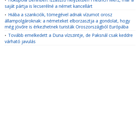
•
saját pártja is lecserélné a német kancellárt
Hiába a szankciók, tömegével adnak vízumot orosz
•
állampolgároknak: a németeket elborzasztja a gondolat, hogy
még jövőre is érkezhetnek turisták Oroszországból Európába
Tovább emelkedett a Duna vízszintje, de Paksnál csak keddre
•
várható javulás