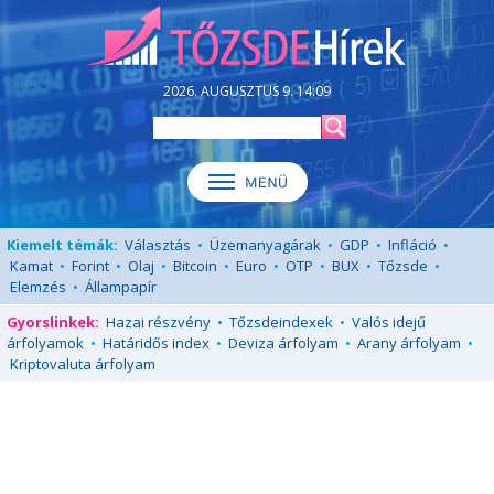
2026. AUGUSZTUS 9. 14:09
Kiemelt témák:
Választás
•
Üzemanyagárak
•
GDP
•
Infláció
•
Kamat
•
Forint
•
Olaj
•
Bitcoin
•
Euro
•
OTP
•
BUX
•
Tőzsde
•
Elemzés
•
Állampapír
Gyorslinkek:
Hazai részvény
•
Tőzsdeindexek
•
Valós idejű
árfolyamok
•
Határidős index
•
Deviza árfolyam
•
Arany árfolyam
•
Kriptovaluta árfolyam