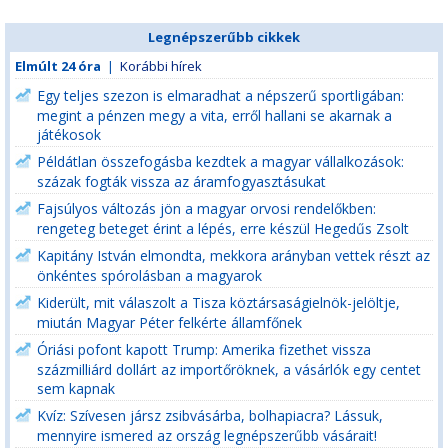
Legnépszerűbb cikkek
Elmúlt 24 óra
|
Korábbi hírek
Egy teljes szezon is elmaradhat a népszerű sportligában:
megint a pénzen megy a vita, erről hallani se akarnak a
játékosok
Példátlan összefogásba kezdtek a magyar vállalkozások:
százak fogták vissza az áramfogyasztásukat
Fajsúlyos változás jön a magyar orvosi rendelőkben:
rengeteg beteget érint a lépés, erre készül Hegedűs Zsolt
Kapitány István elmondta, mekkora arányban vettek részt az
önkéntes spórolásban a magyarok
Kiderült, mit válaszolt a Tisza köztársaságielnök-jelöltje,
miután Magyar Péter felkérte államfőnek
Óriási pofont kapott Trump: Amerika fizethet vissza
százmilliárd dollárt az importőröknek, a vásárlók egy centet
sem kapnak
Kvíz: Szívesen jársz zsibvásárba, bolhapiacra? Lássuk,
mennyire ismered az ország legnépszerűbb vásárait!