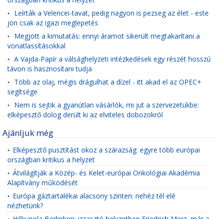
Leírták a Velencei-tavat, pedig nagyon is pezseg az élet - este
•
jön csak az igazi meglepetés
Megjött a kimutatás: ennyi áramot sikerült megtakarítani a
•
vonatlassításokkal
A Vajda-Papír a válsághelyzeti intézkedések egy részét hosszú
•
távon is hasznosítani tudja
Több az olaj, mégis drágulhat a dízel - itt akad el az OPEC+
•
segítsége
Nem is sejtik a gyanútlan vásárlók, mi jut a szervezetükbe:
•
elképesztő dolog derült ki az elviteles dobozokról
Ajánljuk még
Elképesztő pusztítást okoz a szárazság: egyre több európai
•
országban kritikus a helyzet
Átvilágítják a Közép- és Kelet-európai Onkológiai Akadémia
•
Alapítvány működését
Európa gáztartalékai alacsony szinten: nehéz tél elé
•
nézhetünk?
Hőkupola Berlinben: izzasztó helyzetben Friedrich Merz, már a