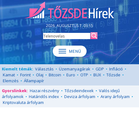
2026. AUGUSZTUS 7. 03:15
Kiemelt témák:
Választás
•
Üzemanyagárak
•
GDP
•
Infláció
•
Kamat
•
Forint
•
Olaj
•
Bitcoin
•
Euro
•
OTP
•
BUX
•
Tőzsde
•
Elemzés
•
Állampapír
Gyorslinkek:
Hazai részvény
•
Tőzsdeindexek
•
Valós idejű
árfolyamok
•
Határidős index
•
Deviza árfolyam
•
Arany árfolyam
•
Kriptovaluta árfolyam