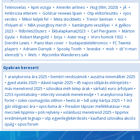
Telenovelas
•
kpm vizsga
•
Amerikn airlines
•
rksg (film, 2020)
•
jĂ
•
Ambrozia etterem
•
Goldcar reviews Spain
•
Otp előtörlesztés
•
ojos
verdes
•
Mikor keljek fel
•
Meta stocktwits
•
Trevor Siemian
•
euro
rfolyam el
•
NBA youngboy merch
•
Xantángumi veszélyei
•
A gyilkos
2023
•
fldbrleti20szerz
•
Ekbalapkamat2023
•
Carl Piergianni
•
Márton
Gyula
•
Robert Mangold
•
birja
•
Aster mag
•
Vrvrs homok 1932
•
Dierdre Lewis
•
Piano Man cover
•
budapestielektromos
•
FC Twente
players
•
Adriann Darnyik
•
Spooky Tooth
•
levesbe
•
moh
•
ďż˝ri muri
elemzďż˝s
•
Wels
•
Wycombe Wanderers sale
Gyakran keresett
1 aranykorona ára 2025
•
bemért rendszámok
•
ausztria minimálbér 2025
•
gyed utalás 2025
•
dávid naptár 2025
•
45 napos időjárás előrejelzés
•
máv menetrend 2025
•
szlovákia méh telep árak
•
várható euro árfolyam
•
2253 nyomtatvány
•
intercity vonatok menetrendje
•
1 aranykorona hány
forint
•
zokni csomagolás otthon
•
heets ár
•
lidl szép kártya 2025
•
1 m3
gáz világpiaci ára
•
iqos iluma ár
•
fresubin tápszer mellékhatásai
•
mai
meccsek tippmix
•
pöli rejtvény
•
volánbusz menetrend 2025
•
tippmix
eredmények tegnapi
•
otp egyenleglekérdezés
•
kaufland szlovákia akciós
újság
•
opus forum