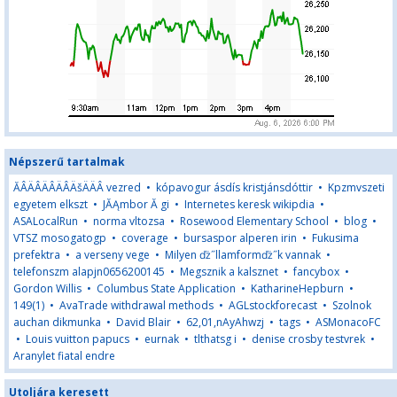
Népszerű tartalmak
ĂÂÄÂÄÂÄÂÄšÄÄÂ vezred
•
kópavogur ásdís kristjánsdóttir
•
Kpzmvszeti
egyetem elkszt
•
JĂĄmbor Ă gi
•
Internetes keresk wikipdia
•
ASALocalRun
•
norma vltozsa
•
Rosewood Elementary School
•
blog
•
VTSZ mosogatogp
•
coverage
•
bursaspor alperen irin
•
Fukusima
prefektra
•
a verseny vege
•
Milyen ďż˝llamformďż˝k vannak
•
telefonszm alapjn0656200145
•
Megsznik a kalsznet
•
fancybox
•
Gordon Willis
•
Columbus State Application
•
KatharineHepburn
•
149(1)
•
AvaTrade withdrawal methods
•
AGLstockforecast
•
Szolnok
auchan dikmunka
•
David Blair
•
62,01,nAyAhwzj
•
tags
•
ASMonacoFC
•
Louis vuitton papucs
•
eurnak
•
tlthatsg i
•
denise crosby testvrek
•
Aranylet fiatal endre
Utoljára keresett