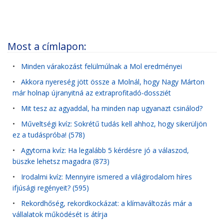
Most a címlapon:
•
Minden várakozást felülmúlnak a Mol eredményei
•
Akkora nyereség jött össze a Molnál, hogy Nagy Márton
már holnap újranyitná az extraprofitadó-dossziét
•
Mit tesz az agyaddal, ha minden nap ugyanazt csinálod?
•
Műveltségi kvíz: Sokrétű tudás kell ahhoz, hogy sikerüljön
ez a tudáspróba! (578)
•
Agytorna kvíz: Ha legalább 5 kérdésre jó a válaszod,
büszke lehetsz magadra (873)
•
Irodalmi kvíz: Mennyire ismered a világirodalom híres
ifjúsági regényeit? (595)
•
Rekordhőség, rekordkockázat: a klímaváltozás már a
vállalatok működését is átírja