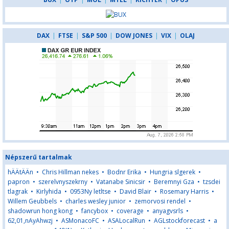
DAX
|
FTSE
|
S&P 500
|
DOW JONES
|
VIX
|
OLAJ
Népszerű tartalmak
hÄÄtÄÄn
•
Chris Hillman nekes
•
Bodnr Erika
•
Hungria slgerek
•
papron
•
szerelvnyszekrny
•
Vatanabe Sinicsir
•
Beremnyi Gza
•
tzsdei
tlagrak
•
Kirlyhida
•
0953Ny letltse
•
David Blair
•
Rosemary Harris
•
Willem Geubbels
•
charles wesley junior
•
zemorvosi rendel
•
shadowrun hong kong
•
fancybox
•
coverage
•
anyagvsrls
•
62,01,nAyAhwzj
•
ASMonacoFC
•
ASALocalRun
•
AGLstockforecast
•
a