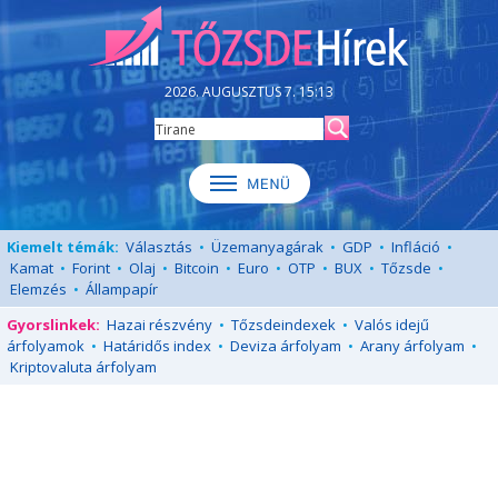
2026. AUGUSZTUS 7. 15:13
Kiemelt témák:
Választás
•
Üzemanyagárak
•
GDP
•
Infláció
•
Kamat
•
Forint
•
Olaj
•
Bitcoin
•
Euro
•
OTP
•
BUX
•
Tőzsde
•
Elemzés
•
Állampapír
Gyorslinkek:
Hazai részvény
•
Tőzsdeindexek
•
Valós idejű
árfolyamok
•
Határidős index
•
Deviza árfolyam
•
Arany árfolyam
•
Kriptovaluta árfolyam