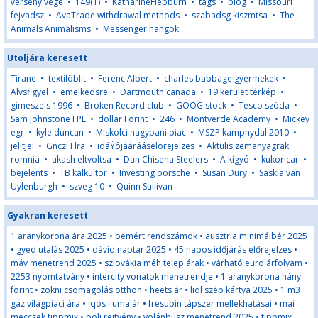
verseny vege
•
149(1)
•
KatharineHepburn
•
tags
•
blog
•
Missouri
fejvadsz
•
AvaTrade withdrawal methods
•
szabadsg kiszmtsa
•
The
Animals Animalisms
•
Messenger hangok
Utoljára keresett
Tirane
•
textilöblit
•
Ferenc Albert
•
charles babbage gyermekek
•
Alvsfigyel
•
emelkedsre
•
Dartmouth canada
•
19 kerület térkép
•
gimeszels 1996
•
Broken Record club
•
GOOG stock
•
Tesco szóda
•
Sam Johnstone FPL
•
dollar Forint
•
246
•
Montverde Academy
•
Mickey
egr
•
kyle duncan
•
Miskolci nagybani piac
•
MSZP kampnydal 2010
•
jelltjei
•
Gnczi Flra
•
idáÝôjáárááselorejelzes
•
Aktulis zemanyagrak
romnia
•
ukash eltvoltsa
•
Dan Chisena Steelers
•
A kígyó
•
kukoricar
•
bejelents
•
TB kalkultor
•
Investing porsche
•
Susan Dury
•
Saskia van
Uylenburgh
•
szveg 10
•
Quinn Sullivan
Gyakran keresett
1 aranykorona ára 2025
•
bemért rendszámok
•
ausztria minimálbér 2025
•
gyed utalás 2025
•
dávid naptár 2025
•
45 napos időjárás előrejelzés
•
máv menetrend 2025
•
szlovákia méh telep árak
•
várható euro árfolyam
•
2253 nyomtatvány
•
intercity vonatok menetrendje
•
1 aranykorona hány
forint
•
zokni csomagolás otthon
•
heets ár
•
lidl szép kártya 2025
•
1 m3
gáz világpiaci ára
•
iqos iluma ár
•
fresubin tápszer mellékhatásai
•
mai
meccsek tippmix
•
pöli rejtvény
•
volánbusz menetrend 2025
•
tippmix