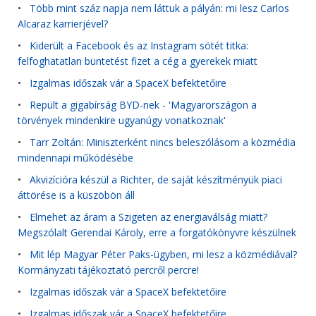
•
Több mint száz napja nem láttuk a pályán: mi lesz Carlos
Alcaraz karrierjével?
•
Kiderült a Facebook és az Instagram sötét titka:
felfoghatatlan büntetést fizet a cég a gyerekek miatt
•
Izgalmas időszak vár a SpaceX befektetőire
•
Repült a gigabírság BYD-nek - 'Magyarországon a
törvények mindenkire ugyanúgy vonatkoznak'
•
Tarr Zoltán: Miniszterként nincs beleszólásom a közmédia
mindennapi működésébe
•
Akvizícióra készül a Richter, de saját készítményük piaci
áttörése is a küszöbön áll
•
Elmehet az áram a Szigeten az energiaválság miatt?
Megszólalt Gerendai Károly, erre a forgatókönyvre készülnek
•
Mit lép Magyar Péter Paks-ügyben, mi lesz a közmédiával?
Kormányzati tájékoztató percről percre!
•
Izgalmas időszak vár a SpaceX befektetőire
•
Izgalmas időszak vár a SpaceX befektetőire