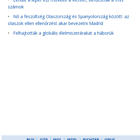
számok
•
Nő a feszültség Olaszország és Spanyolország között: az
olaszok ellen ellenőrzést akar bevezetni Madrid
•
Felhajtották a globális élelmiszerárakat a háborúk
BUX
|
OTP
|
MOL
|
MTEL
|
RICHTER
|
OPUS