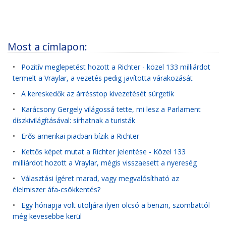
Most a címlapon:
•
Pozitív meglepetést hozott a Richter - közel 133 milliárdot
termelt a Vraylar, a vezetés pedig javította várakozását
•
A kereskedők az árrésstop kivezetését sürgetik
•
Karácsony Gergely világossá tette, mi lesz a Parlament
díszkivilágításával: sírhatnak a turisták
•
Erős amerikai piacban bízik a Richter
•
Kettős képet mutat a Richter jelentése - Közel 133
milliárdot hozott a Vraylar, mégis visszaesett a nyereség
•
Választási ígéret marad, vagy megvalósítható az
élelmiszer áfa-csökkentés?
•
Egy hónapja volt utoljára ilyen olcsó a benzin, szombattól
még kevesebbe kerül