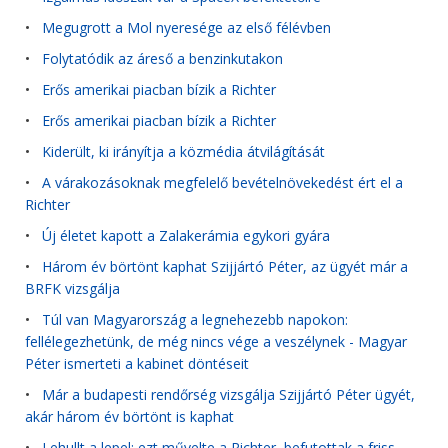
•
Megugrott a Mol nyeresége az első félévben
•
Folytatódik az áreső a benzinkutakon
•
Erős amerikai piacban bízik a Richter
•
Erős amerikai piacban bízik a Richter
•
Kiderült, ki irányítja a közmédia átvilágítását
•
A várakozásoknak megfelelő bevételnövekedést ért el a
Richter
•
Új életet kapott a Zalakerámia egykori gyára
•
Három év börtönt kaphat Szijjártó Péter, az ügyét már a
BRFK vizsgálja
•
Túl van Magyarország a legnehezebb napokon:
fellélegezhetünk, de még nincs vége a veszélynek - Magyar
Péter ismerteti a kabinet döntéseit
•
Már a budapesti rendőrség vizsgálja Szijjártó Péter ügyét,
akár három év börtönt is kaphat
•
Lehullt a lepel: ezt művelte a Richter, befutottak a friss