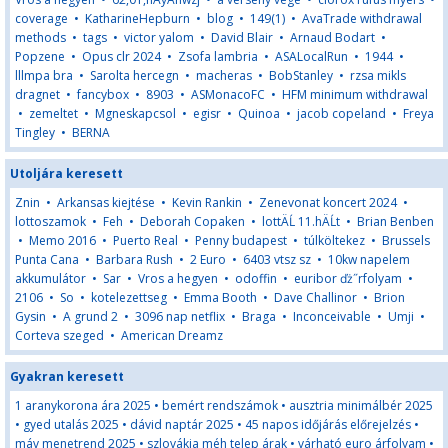
coverage
•
KatharineHepburn
•
blog
•
149(1)
•
AvaTrade withdrawal
methods
•
tags
•
victor yalom
•
David Blair
•
Arnaud Bodart
•
Popzene
•
Opus clr 2024
•
Zsofa lambria
•
ASALocalRun
•
1944
•
lllmpa bra
•
Sarolta hercegn
•
macheras
•
BobStanley
•
rzsa mikls
dragnet
•
fancybox
•
8903
•
ASMonacoFC
•
HFM minimum withdrawal
•
zemeltet
•
Mgneskapcsol
•
egisr
•
Quinoa
•
jacob copeland
•
Freya
Tingley
•
BERNA
Utoljára keresett
Znin
•
Arkansas kiejtése
•
Kevin Rankin
•
Zenevonat koncert 2024
•
lottoszamok
•
Feh
•
Deborah Copaken
•
lottÄĹ 11.hÄĹt
•
Brian Benben
•
Memo 2016
•
Puerto Real
•
Penny budapest
•
túlköltekez
•
Brussels
Punta Cana
•
Barbara Rush
•
2 Euro
•
6403 vtsz sz
•
10kw napelem
akkumulátor
•
Sar
•
Vros a hegyen
•
odoffin
•
euribor ďż˝rfolyam
•
2106
•
So
•
kotelezettseg
•
Emma Booth
•
Dave Challinor
•
Brion
Gysin
•
A grund 2
•
3096 nap netflix
•
Braga
•
Inconceivable
•
Umji
•
Corteva szeged
•
American Dreamz
Gyakran keresett
1 aranykorona ára 2025
•
bemért rendszámok
•
ausztria minimálbér 2025
•
gyed utalás 2025
•
dávid naptár 2025
•
45 napos időjárás előrejelzés
•
máv menetrend 2025
•
szlovákia méh telep árak
•
várható euro árfolyam
•