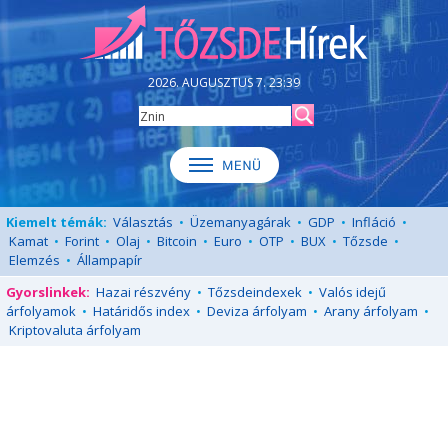
2026. AUGUSZTUS 7. 23:39
Kiemelt témák:
Választás
•
Üzemanyagárak
•
GDP
•
Infláció
•
Kamat
•
Forint
•
Olaj
•
Bitcoin
•
Euro
•
OTP
•
BUX
•
Tőzsde
•
Elemzés
•
Állampapír
Gyorslinkek:
Hazai részvény
•
Tőzsdeindexek
•
Valós idejű
árfolyamok
•
Határidős index
•
Deviza árfolyam
•
Arany árfolyam
•
Kriptovaluta árfolyam