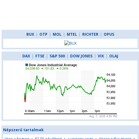
BUX
|
OTP
|
MOL
|
MTEL
|
RICHTER
|
OPUS
DAX
|
FTSE
|
S&P 500
|
DOW JONES
|
VIX
|
OLAJ
Népszerű tartalmak
Vros a hegyen
•
62,01,nAyAhwzj
•
a verseny vege
•
clorox rufus myers
•