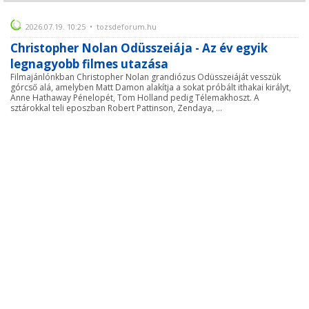
2026.07.19. 10:25 • tozsdeforum.hu
Christopher Nolan Odüsszeiája - Az év egyik
legnagyobb filmes utazása
Filmajánlónkban Christopher Nolan grandiózus Odüsszeiáját vesszük
górcső alá, amelyben Matt Damon alakítja a sokat próbált ithakai királyt,
Anne Hathaway Pénelopét, Tom Holland pedig Télemakhoszt. A
sztárokkal teli eposzban Robert Pattinson, Zendaya, ...