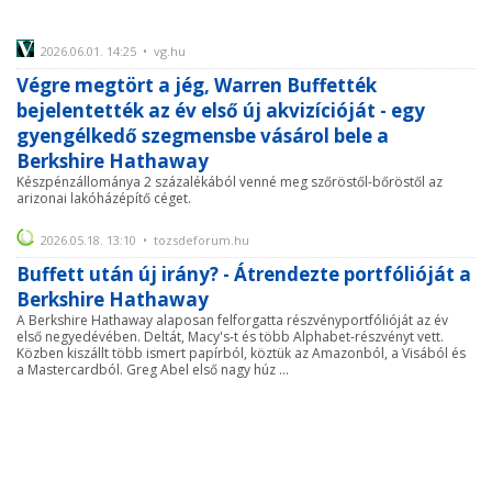
2026.06.01. 14:25 • vg.hu
Végre megtört a jég, Warren Buffették
bejelentették az év első új akvizícióját - egy
gyengélkedő szegmensbe vásárol bele a
Berkshire Hathaway
Készpénzállománya 2 százalékából venné meg szőröstől-bőröstől az
arizonai lakóházépítő céget.
2026.05.18. 13:10 • tozsdeforum.hu
Buffett után új irány? - Átrendezte portfólióját a
Berkshire Hathaway
A Berkshire Hathaway alaposan felforgatta részvényportfólióját az év
első negyedévében. Deltát, Macy's-t és több Alphabet-részvényt vett.
Közben kiszállt több ismert papírból, köztük az Amazonból, a Visából és
a Mastercardból. Greg Abel első nagy húz ...