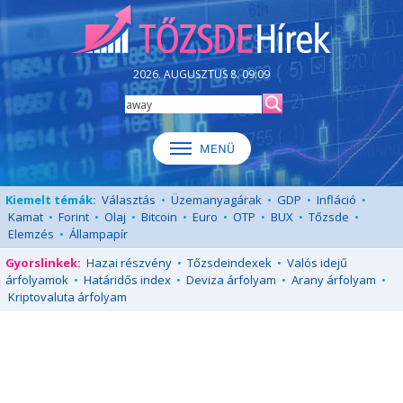
2026. AUGUSZTUS 8. 09:09
Kiemelt témák:
Választás
•
Üzemanyagárak
•
GDP
•
Infláció
•
Kamat
•
Forint
•
Olaj
•
Bitcoin
•
Euro
•
OTP
•
BUX
•
Tőzsde
•
Elemzés
•
Állampapír
Gyorslinkek:
Hazai részvény
•
Tőzsdeindexek
•
Valós idejű
árfolyamok
•
Határidős index
•
Deviza árfolyam
•
Arany árfolyam
•
Kriptovaluta árfolyam