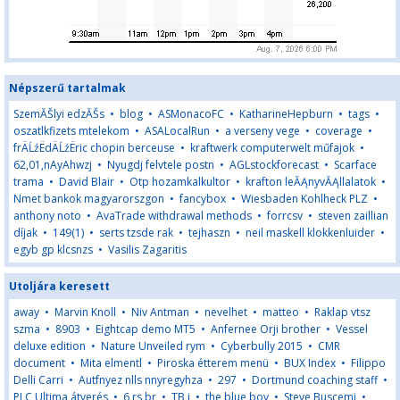
Népszerű tartalmak
SzemĂŠlyi edzĂŠs
•
blog
•
ASMonacoFC
•
KatharineHepburn
•
tags
•
oszatlkfizets mtelekom
•
ASALocalRun
•
a verseny vege
•
coverage
•
frÄĹźËdÄĹźËric chopin berceuse
•
kraftwerk computerwelt műfajok
•
62,01,nAyAhwzj
•
Nyugdj felvtele postn
•
AGLstockforecast
•
Scarface
trama
•
David Blair
•
Otp hozamkalkultor
•
krafton leĂĄnyvĂĄllalatok
•
Nmet bankok magyarorszgon
•
fancybox
•
Wiesbaden Kohlheck PLZ
•
anthony noto
•
AvaTrade withdrawal methods
•
forrcsv
•
steven zaillian
díjak
•
149(1)
•
serts tzsde rak
•
tejhaszn
•
neil maskell klokkenluider
•
egyb gp klcsnzs
•
Vasilis Zagaritis
Utoljára keresett
away
•
Marvin Knoll
•
Niv Antman
•
nevelhet
•
matteo
•
Raklap vtsz
szma
•
8903
•
Eightcap demo MT5
•
Anfernee Orji brother
•
Vessel
deluxe edition
•
Nature Unveiled rym
•
Cyberbully 2015
•
CMR
document
•
Mita elmentl
•
Piroska étterem menü
•
BUX Index
•
Filippo
Delli Carri
•
Autfnyez nlls nnyregyhza
•
297
•
Dortmund coaching staff
•
PLC Ultima átverés
•
6 rs br
•
TB j
•
the blue boy
•
Steve Buscemi
•