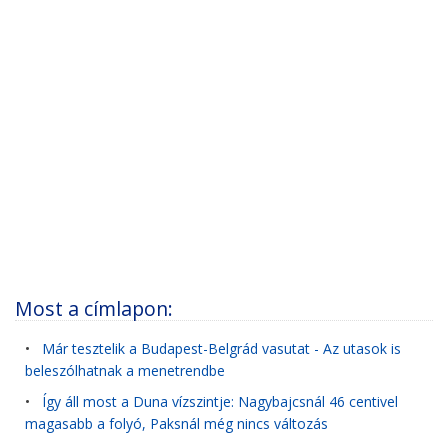
Most a címlapon:
•
Már tesztelik a Budapest-Belgrád vasutat - Az utasok is
beleszólhatnak a menetrendbe
•
Így áll most a Duna vízszintje: Nagybajcsnál 46 centivel
magasabb a folyó, Paksnál még nincs változás