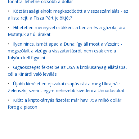
forinttal lehetne olcsóbb a dollár
•
Köztársasági elnök: megkezdődött a visszaszámlálás - ez
a lista rejti a Tisza Párt jelöltjét?
•
Hihetetlen mennyivel csökkent a benzin és a gázolaj ára -
Mutatjuk az új árakat
•
Ilyen nincs, ismét apad a Duna: így áll most a vízszint -
megszólalt a vízügy a visszatartásról, nem csak erre a
folyóra kell figyelni
•
Gigaösszeget fektet be az USA a kritikusanyag-ellátásba,
cél a Kínáról való leválás
•
Újabb kíméletlen éjszakai csapás rázta meg Ukrajnát:
Zelenszkij szerint egyre nehezebb kivédeni a támadásokat
•
Kilőtt a kriptokártyás fizetés: már havi 759 millió dollár
forog a piacon