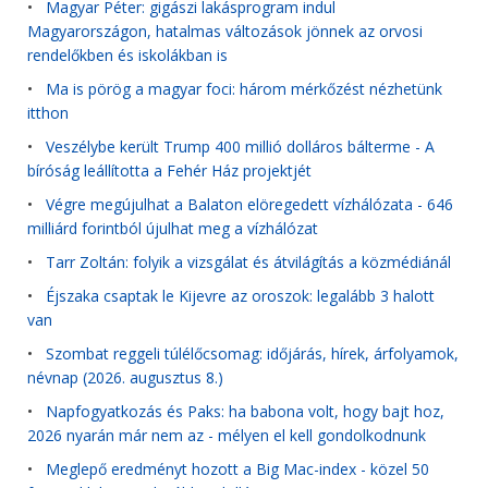
•
Magyar Péter: gigászi lakásprogram indul
Magyarországon, hatalmas változások jönnek az orvosi
rendelőkben és iskolákban is
•
Ma is pörög a magyar foci: három mérkőzést nézhetünk
itthon
•
Veszélybe került Trump 400 millió dolláros bálterme - A
bíróság leállította a Fehér Ház projektjét
•
Végre megújulhat a Balaton elöregedett vízhálózata - 646
milliárd forintból újulhat meg a vízhálózat
•
Tarr Zoltán: folyik a vizsgálat és átvilágítás a közmédiánál
•
Éjszaka csaptak le Kijevre az oroszok: legalább 3 halott
van
•
Szombat reggeli túlélőcsomag: időjárás, hírek, árfolyamok,
névnap (2026. augusztus 8.)
•
Napfogyatkozás és Paks: ha babona volt, hogy bajt hoz,
2026 nyarán már nem az - mélyen el kell gondolkodnunk
•
Meglepő eredményt hozott a Big Mac-index - közel 50