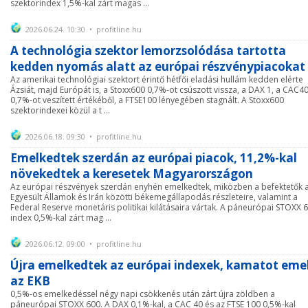
szektorindex 1,5%-kal zárt magas ...
2026.06.24. 10:30 • profitline.hu
A technológia szektor lemorzsolódása tartotta
kedden nyomás alatt az európai részvénypiacokat
Az amerikai technológiai szektort érintő hétfői eladási hullám kedden elérte
Ázsiát, majd Európát is, a Stoxx600 0,7%-ot csúszott vissza, a DAX 1, a CAC4
0,7%-ot veszített értékéből, a FTSE100 lényegében stagnált. A Stoxx600
szektorindexei közül a t ...
2026.06.18. 09:30 • profitline.hu
Emelkedtek szerdán az európai piacok, 11,2%-kal
növekedtek a keresetek Magyarországon
Az európai részvények szerdán enyhén emelkedtek, miközben a befektetők 
Egyesült Államok és Irán közötti békemegállapodás részleteire, valamint a
Federal Reserve monetáris politikai kilátásaira vártak. A páneurópai STOXX 
index 0,5%-kal zárt mag ...
2026.06.12. 09:00 • profitline.hu
Újra emelkedtek az európai indexek, kamatot eme
az EKB
0,5%-os emelkedéssel négy napi csökkenés után zárt újra zöldben a
páneurópai STOXX 600. A DAX 0,1%-kal, a CAC 40 és az FTSE 100 0,5%-kal