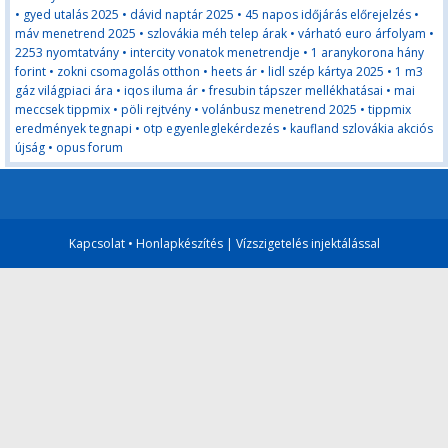
•
gyed utalás 2025
•
dávid naptár 2025
•
45 napos időjárás előrejelzés
•
máv menetrend 2025
•
szlovákia méh telep árak
•
várható euro árfolyam
•
2253 nyomtatvány
•
intercity vonatok menetrendje
•
1 aranykorona hány
forint
•
zokni csomagolás otthon
•
heets ár
•
lidl szép kártya 2025
•
1 m3
gáz világpiaci ára
•
iqos iluma ár
•
fresubin tápszer mellékhatásai
•
mai
meccsek tippmix
•
pöli rejtvény
•
volánbusz menetrend 2025
•
tippmix
eredmények tegnapi
•
otp egyenleglekérdezés
•
kaufland szlovákia akciós
újság
•
opus forum
Kapcsolat
•
Honlapkészítés
|
Vízszigetelés injektálással