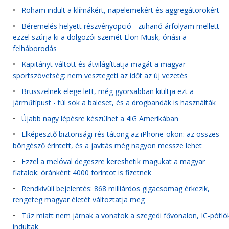
•
Roham indult a klímákért, napelemekért és aggregátorokért
•
Béremelés helyett részvényopció - zuhanó árfolyam mellett
ezzel szúrja ki a dolgozói szemét Elon Musk, óriási a
felháborodás
•
Kapitányt váltott és átvilágíttatja magát a magyar
sportszövetség: nem vesztegeti az időt az új vezetés
•
Brüsszelnek elege lett, még gyorsabban kitiltja ezt a
járműtípust - túl sok a baleset, és a drogbandák is használták
•
Újabb nagy lépésre készülhet a 4iG Amerikában
•
Elképesztő biztonsági rés tátong az iPhone-okon: az összes
böngésző érintett, és a javítás még nagyon messze lehet
•
Ezzel a melóval degeszre kereshetik magukat a magyar
fiatalok: óránként 4000 forintot is fizetnek
•
Rendkívüli bejelentés: 868 milliárdos gigacsomag érkezik,
rengeteg magyar életét változtatja meg
•
Tűz miatt nem járnak a vonatok a szegedi fővonalon, IC-pótló
indultak