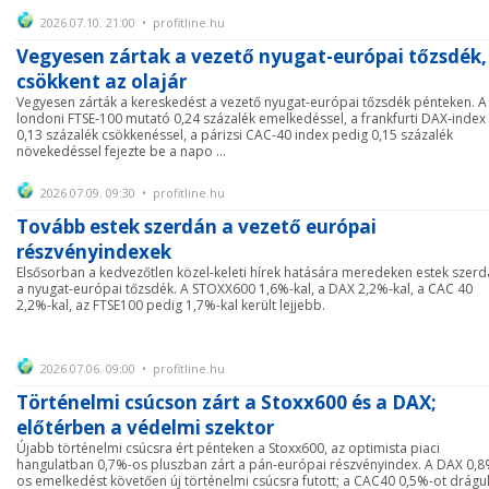
2026.07.10. 21:00 • profitline.hu
Vegyesen zártak a vezető nyugat-európai tőzsdék,
csökkent az olajár
Vegyesen zárták a kereskedést a vezető nyugat-európai tőzsdék pénteken. A
londoni FTSE-100 mutató 0,24 százalék emelkedéssel, a frankfurti DAX-index
0,13 százalék csökkenéssel, a párizsi CAC-40 index pedig 0,15 százalék
növekedéssel fejezte be a napo ...
2026.07.09. 09:30 • profitline.hu
Tovább estek szerdán a vezető európai
részvényindexek
Elsősorban a kedvezőtlen közel-keleti hírek hatására meredeken estek szer
a nyugat-európai tőzsdék. A STOXX600 1,6%-kal, a DAX 2,2%-kal, a CAC 40
2,2%-kal, az FTSE100 pedig 1,7%-kal került lejjebb.
2026.07.06. 09:00 • profitline.hu
Történelmi csúcson zárt a Stoxx600 és a DAX;
előtérben a védelmi szektor
Újabb történelmi csúcsra ért pénteken a Stoxx600, az optimista piaci
hangulatban 0,7%-os pluszban zárt a pán-európai részvényindex. A DAX 0,8
os emelkedést követően új történelmi csúcsra futott; a CAC40 0,5%-ot drágul