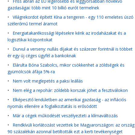
•
Friss ábrán az EU legerősebb és leggyorsabban növekvő
gazdaságai: több mint 10 billió eurót termelnek
•
Világrekordot épített Kína a tengeren - egy 110 emeletes úszó
szélerőmű termel áramot
•
Energiatakarékossági lépésekre kérik az irodaházakat és a
logisztikai központokat
•
Durvul a verseny: nullás díjakat és százezer forintnál is többet
ér egy új céges ügyfél a bankoknak
•
Elárulta Bóna Szabolcs, mikor csökkenhet a zöldségek és
gyümölcsök áfája 5%-ra
•
Nem volt meglepetés a paksi leállás
•
Nem elég a repohár: zöldebb korszak jöhet a fesztiválokon
•
Elképesztő lendületben az amerikai gazdaság - az inflációs
nyomás ellenére a foglalkoztatás is erősödött
•
Már a cégek működését veszélyezteti a klímaváltozás
•
Rendkívüli korlátozást vezettek be Magyarországon: az ország
90 százalékán azonnal betiltották ezt a kerti tevékenységet