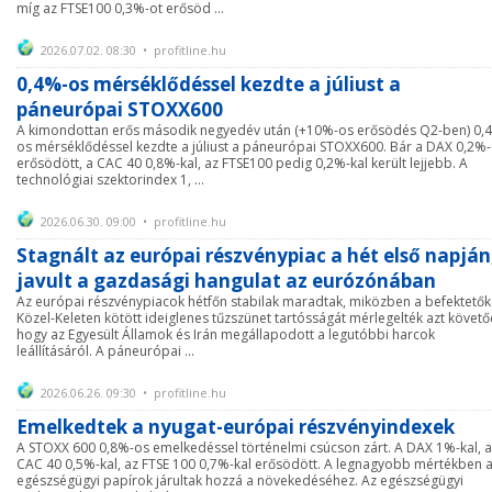
míg az FTSE100 0,3%-ot erősöd ...
2026.07.02. 08:30 • profitline.hu
0,4%-os mérséklődéssel kezdte a júliust a
páneurópai STOXX600
A kimondottan erős második negyedév után (+10%-os erősödés Q2-ben) 0,
os mérséklődéssel kezdte a júliust a páneurópai STOXX600. Bár a DAX 0,2%-
erősödött, a CAC 40 0,8%-kal, az FTSE100 pedig 0,2%-kal került lejjebb. A
technológiai szektorindex 1, ...
2026.06.30. 09:00 • profitline.hu
Stagnált az európai részvénypiac a hét első napján
javult a gazdasági hangulat az eurózónában
Az európai részvénypiacok hétfőn stabilak maradtak, miközben a befektetők
Közel-Keleten kötött ideiglenes tűzszünet tartósságát mérlegelték azt követő
hogy az Egyesült Államok és Irán megállapodott a legutóbbi harcok
leállításáról. A páneurópai ...
2026.06.26. 09:30 • profitline.hu
Emelkedtek a nyugat-európai részvényindexek
A STOXX 600 0,8%-os emelkedéssel történelmi csúcson zárt. A DAX 1%-kal, a
CAC 40 0,5%-kal, az FTSE 100 0,7%-kal erősödött. A legnagyobb mértékben 
egészségügyi papírok járultak hozzá a növekedéséhez. Az egészségügyi