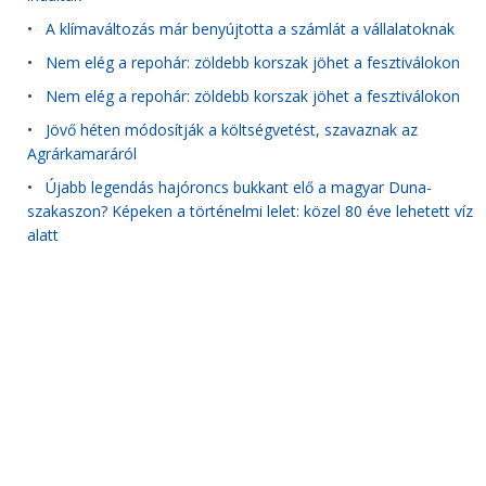
•
A klímaváltozás már benyújtotta a számlát a vállalatoknak
•
Nem elég a repohár: zöldebb korszak jöhet a fesztiválokon
•
Nem elég a repohár: zöldebb korszak jöhet a fesztiválokon
•
Jövő héten módosítják a költségvetést, szavaznak az
Agrárkamaráról
•
Újabb legendás hajóroncs bukkant elő a magyar Duna-
szakaszon? Képeken a történelmi lelet: közel 80 éve lehetett víz
alatt