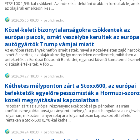
FTSE 100 1,5%-kal csökkent. Az indexek a délutáni órákban fordultak le, amik
az olajárak emelkedni kez ...
2026.05.05. 09:30 • profitline.hu
Közel-keleti bizonytalanságokra csökkentek az
európai piacok, ismét veszélybe kerültek az európa
autógyártók Trump vámjai miatt
Az európai részvények hétfőn ismét estek, mivel a Közel-Keleten zajló harcok
ismét élesedtek, az olajárak pedig így meredeken emelkedtek, miközben a
befektetők az Európai Központi Bank idei, egymást követő kamatemeléseine
kilátását értékelték. A főb ...
2026.04.27. 10:30 • profitline.hu
Kéthetes mélyponton zárt a Stoxx600, az európai
befektetők egyelőre pesszimisták a Hormuzi-szoro
közeli megnyitásával kapcsolatban
Pirosban zárt az európai részvényindexek többsége pénteken: az iráni
konfliktus megoldatlansága rányomta bélyegét a piaci hangulatra az egész h
folyamán, miközben a nyersolaj ára folyamatosan kapaszkodott felfelé.
Pénteken a Stoxx600 0,7%-kal kéthe ...
2026.04.24. 09:30 • profitline.hu