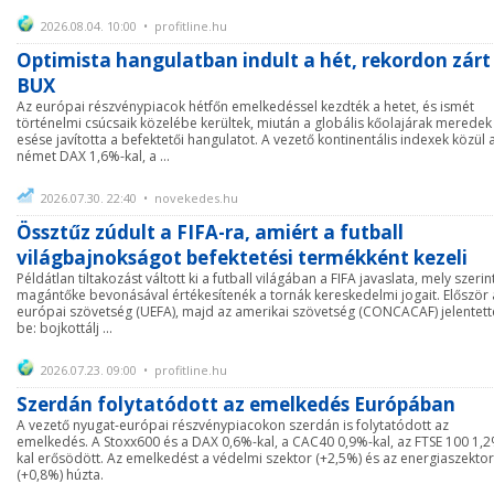
2026.08.04. 10:00 • profitline.hu
Optimista hangulatban indult a hét, rekordon zárt
BUX
Az európai részvénypiacok hétfőn emelkedéssel kezdték a hetet, és ismét
történelmi csúcsaik közelébe kerültek, miután a globális kőolajárak meredek
esése javította a befektetői hangulatot. A vezető kontinentális indexek közül 
német DAX 1,6%-kal, a ...
2026.07.30. 22:40 • novekedes.hu
Össztűz zúdult a FIFA-ra, amiért a futball
világbajnokságot befektetési termékként kezeli
Példátlan tiltakozást váltott ki a futball világában a FIFA javaslata, mely szerin
magántőke bevonásával értékesítenék a tornák kereskedelmi jogait. Először 
európai szövetség (UEFA), majd az amerikai szövetség (CONCACAF) jelentett
be: bojkottálj ...
2026.07.23. 09:00 • profitline.hu
Szerdán folytatódott az emelkedés Európában
A vezető nyugat-európai részvénypiacokon szerdán is folytatódott az
emelkedés. A Stoxx600 és a DAX 0,6%-kal, a CAC40 0,9%-kal, az FTSE 100 1,
kal erősödött. Az emelkedést a védelmi szektor (+2,5%) és az energiaszektor
(+0,8%) húzta.