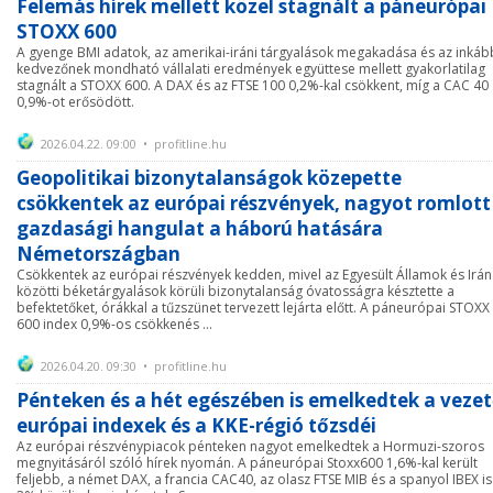
Felemás hírek mellett közel stagnált a páneurópai
STOXX 600
A gyenge BMI adatok, az amerikai-iráni tárgyalások megakadása és az inkáb
kedvezőnek mondható vállalati eredmények együttese mellett gyakorlatilag
stagnált a STOXX 600. A DAX és az FTSE 100 0,2%-kal csökkent, míg a CAC 40
0,9%-ot erősödött.
2026.04.22. 09:00 • profitline.hu
Geopolitikai bizonytalanságok közepette
csökkentek az európai részvények, nagyot romlott
gazdasági hangulat a háború hatására
Németországban
Csökkentek az európai részvények kedden, mivel az Egyesült Államok és Irán
közötti béketárgyalások körüli bizonytalanság óvatosságra késztette a
befektetőket, órákkal a tűzszünet tervezett lejárta előtt. A páneurópai STOXX
600 index 0,9%-os csökkenés ...
2026.04.20. 09:30 • profitline.hu
Pénteken és a hét egészében is emelkedtek a veze
európai indexek és a KKE-régió tőzsdéi
Az európai részvénypiacok pénteken nagyot emelkedtek a Hormuzi-szoros
megnyitásáról szóló hírek nyomán. A páneurópai Stoxx600 1,6%-kal került
feljebb, a német DAX, a francia CAC40, az olasz FTSE MIB és a spanyol IBEX is