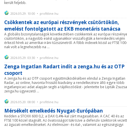
került feljebb.
2026.05.29. 10:00 • profitline.hu
Csökkentek az európai részvények csütörtökön,
emelést fontolgatott az EKB monetáris tanácsa
A globális bizonytalanságok következtében csökkentek az európai részvény
csütörtökön, a nagyobb esést ugyanakkor visszafogták a kereskedés végén
érkező hírek az amerikai-iráni tűzszünetről. A főbb indexek közül az FTSE 100
nak volt a legnehezebb na ...
2026.05.29. 03:30 • profitline.hu
Zenga Ingatlan Radart indít a zenga.hu és az OTP
csoport
A zenga.hu és az OTP csoport együttműködésében elindul a Zenga Ingatlan
Radar, az online, havonta frissülő kiadvány a rendelkezésre álló egyre több
ingatlanpicaci adat alapján segíti a tájékozódást - jelentette be Lipták Zsuzsa
zenga.hu ügyvezető ...
2026.05.20. 08:00 • profitline.hu
Mérsékelt emelkedés Nyugat-Európában
Kedden a STOXX 600 0,2, a DAX 0,4%-kal zárt magasabban. A CAC 40 és az
FTSE 100 közel stagnált. Az óvatosságot tükrözve a defenzív szektorok vezet
az ágazati emelkedéseket. Az élelmiszer- és ital-, valamint az egészségügyi