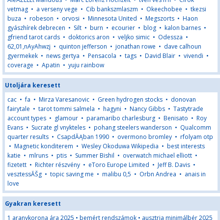
vetmag
•
a verseny vege
•
Cib bankszmlaszm
•
Okeechobee
•
tkezsi
buza
•
robeson
•
orvosi
•
Minnesota United
•
Megszorts
•
Haon
gyászhírek debrecen
•
Silt
•
burn
•
ecourier
•
blog
•
kalon barnes
•
gfriend tarot cards
•
doktorics aron
•
veljko simic
•
Odessza
•
62,01,nAyAhwzj
•
quinton jefferson
•
jonathan rowe
•
dave calhoun
gyermekek
•
news gertya
•
Pensacola
•
tags
•
David Blair
•
vivendi
•
coverage
•
Apatin
•
yuju rainbow
Utoljára keresett
cac
•
fa
•
Mirza Varesanovic
•
Green hydrogen stocks
•
donovan
fairytale
•
tarot tommi salmela
•
hagyni
•
Nancy Gibbs
•
Tastytrade
account types
•
glamour
•
paramaribo charlesburg
•
Benisato
•
Roy
Evans
•
Sucrate gl vnykteles
•
pohang steelers wanderson
•
Qualcomm
quarter results
•
CsapdĂĄban 1990
•
overmono bromley
•
rfolyam otp
•
Magnetic konditerem
•
Wesley Okoduwa Wikipedia
•
best interests
katie
•
mlruns
•
ptis
•
Summer Bishil
•
overwatch michael elliott
•
fizetett
•
Richter részvény
•
eToro Europe Limited
•
Jeff B. Davis
•
vesztessĂŠg
•
topic saving me
•
malibu 0,5
•
Orbn Andrea
•
anais in
love
Gyakran keresett
1 aranykorona ára 2025
•
bemért rendszámok
•
ausztria minimálbér 2025