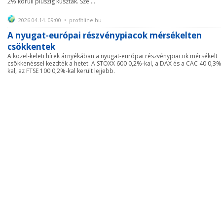
2% körüli pluszig kúsztak. Sze ...
2026.04.14. 09:00 • profitline.hu
A nyugat-európai részvénypiacok mérsékelten
csökkentek
A közel-keleti hírek árnyékában a nyugat-európai részvénypiacok mérsékelt
csökkenéssel kezdték a hetet. A STOXX 600 0,2%-kal, a DAX és a CAC 40 0,3%
kal, az FTSE 100 0,2%-kal került lejjebb.