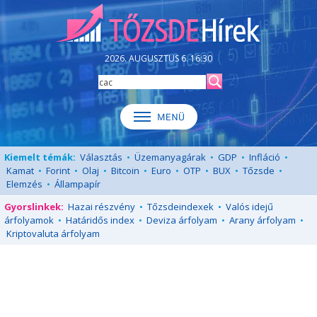
2026. AUGUSZTUS 6. 16:30
Kiemelt témák:
Választás
•
Üzemanyagárak
•
GDP
•
Infláció
•
Kamat
•
Forint
•
Olaj
•
Bitcoin
•
Euro
•
OTP
•
BUX
•
Tőzsde
•
Elemzés
•
Állampapír
Gyorslinkek:
Hazai részvény
•
Tőzsdeindexek
•
Valós idejű
árfolyamok
•
Határidős index
•
Deviza árfolyam
•
Arany árfolyam
•
Kriptovaluta árfolyam