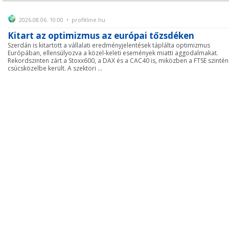
2026.08.06. 10:00 • profitline.hu
Kitart az optimizmus az európai tőzsdéken
Szerdán is kitartott a vállalati eredményjelentések táplálta optimizmus
Európában, ellensúlyozva a közel-keleti események miatti aggodalmakat.
Rekordszinten zárt a Stoxx600, a DAX és a CAC40 is, miközben a FTSE szintén
csúcsközelbe került. A szektori ...