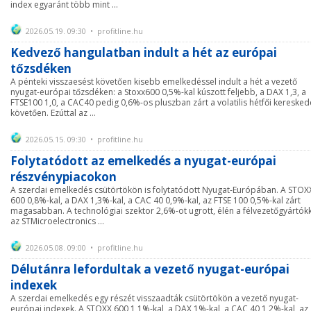
index egyaránt több mint ...
2026.05.19. 09:30 • profitline.hu
Kedvező hangulatban indult a hét az európai
tőzsdéken
A pénteki visszaesést követően kisebb emelkedéssel indult a hét a vezető
nyugat-európai tőzsdéken: a Stoxx600 0,5%-kal kúszott feljebb, a DAX 1,3, a
FTSE100 1,0, a CAC40 pedig 0,6%-os pluszban zárt a volatilis hétfői keresked
követően. Ezúttal az ...
2026.05.15. 09:30 • profitline.hu
Folytatódott az emelkedés a nyugat-európai
részvénypiacokon
A szerdai emelkedés csütörtökön is folytatódott Nyugat-Európában. A STOX
600 0,8%-kal, a DAX 1,3%-kal, a CAC 40 0,9%-kal, az FTSE 100 0,5%-kal zárt
magasabban. A technológiai szektor 2,6%-ot ugrott, élén a félvezetőgyártókk
az STMicroelectronics ...
2026.05.08. 09:00 • profitline.hu
Délutánra lefordultak a vezető nyugat-európai
indexek
A szerdai emelkedés egy részét visszaadták csütörtökön a vezető nyugat-
európai indexek. A STOXX 600 1,1%-kal, a DAX 1%-kal, a CAC 40 1,2%-kal, az