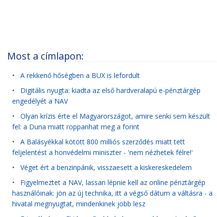
Most a címlapon:
•
A rekkenő hőségben a BUX is lefordult
•
Digitális nyugta: kiadta az első hardveralapú e-pénztárgép
engedélyét a NAV
•
Olyan krízis érte el Magyarországot, amire senki sem készült
fel: a Duna miatt roppanhat meg a forint
•
A Balásyékkal kötött 800 milliós szerződés miatt tett
feljelentést a honvédelmi miniszter - 'nem nézhetek félre!'
•
Véget ért a benzinpánik, visszaesett a kiskereskedelem
•
Figyelmeztet a NAV, lassan lépnie kell az online pénztárgép
használóinak: jön az új technika, itt a végső dátum a váltásra - a
hivatal megnyugtat, mindenkinek jobb lesz