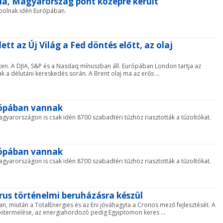
la, Magyarország pont középre került
mbolnak idén Európában.
ett az Új Világ a Fed döntés előtt, az olaj
ken. A DJIA, S&P és a Nasdaq mínuszban áll. Európában London tartja az
k a délutáni kereskedés során. A Brent olaj ma az erős ...
rópában vannak
yarországon is csak idén 8700 szabadtéri tűzhöz riasztották a tűzoltókat.
rópában vannak
yarországon is csak idén 8700 szabadtéri tűzhöz riasztották a tűzoltókat.
prus történelmi beruházásra készül
n, miután a TotalEnergies és az Eni jóváhagyta a Cronos mező fejlesztését. A
-kitermelése, az energiahordozó pedig Egyiptomon keres ...