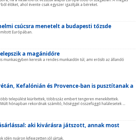
ől élőket, ahol évente csak egyszer igazítják a béreket.
elmi csúcsra menetelt a budapesti tőzsde
ámított Európában.
elepszik a magánidőre
is munkaügyben keresik a rendes munkaidőn túl, ami erősíti az állandó
étán, Kefalónián és Provence-ban is pusztítanak a
öbb települést kiürítettek, többszáz embert tengeren menekítettek.
 Múlt hónapban rekordnak számító, hőséggel összefüggő halálesetek ...
sárlással: aki kivárásra játszott, annak most
 idén nyáron kifejezetten jól jártak.