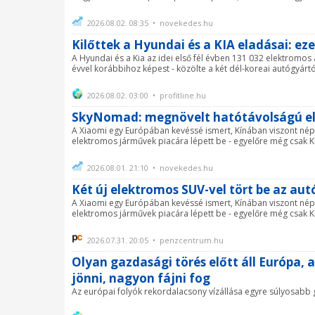
2026.08.02. 08:35 • novekedes.hu
Kilőttek a Hyundai és a KIA eladásai: e
A Hyundai és a Kia az idei első fél évben 131 032 elektromos
évvel korábbihoz képest - közölte a két dél-koreai autógyártó
2026.08.02. 03:00 • profitline.hu
SkyNomad: megnövelt hatótávolságú el
A Xiaomi egy Európában kevéssé ismert, Kínában viszont nép
elektromos járművek piacára lépett be - egyelőre még csak Kín
2026.08.01. 21:10 • novekedes.hu
Két új elektromos SUV-vel tört be az aut
A Xiaomi egy Európában kevéssé ismert, Kínában viszont nép
elektromos járművek piacára lépett be - egyelőre még csak Kín
2026.07.31. 20:05 • penzcentrum.hu
Olyan gazdasági törés előtt áll Európa,
jönni, nagyon fájni fog
Az európai folyók rekordalacsony vízállása egyre súlyosabb