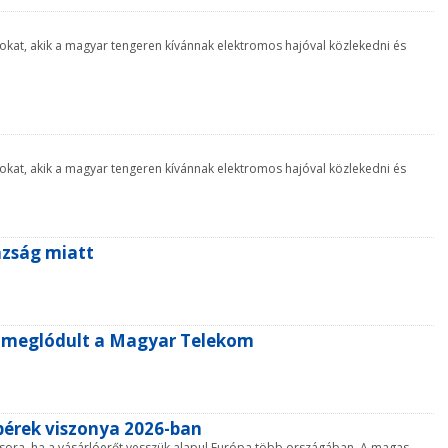
zokat, akik a magyar tengeren kívánnak elektromos hajóval közlekedni és
zokat, akik a magyar tengeren kívánnak elektromos hajóval közlekedni és
azság miatt
n meglódult a Magyar Telekom
bérek viszonya 2026-ban
gsora, ha a vásárlóerőt vesszük alapul Európa több országában. A magas