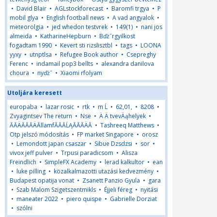
•
David Blair
•
AGLstockforecast
•
Baromfi trgya
•
P
mobil glya
•
English football news
•
A vad angyalok
•
meteorolgia
•
jed whedon testvrek
•
149(1)
•
nani jos
almeida
•
KatharineHepburn
•
Bďż˝rgyilkost
fogadtam 1990
•
Kevert sti rizslisztbl
•
tags
•
LOONA
yyxy
•
utnptlsa
•
Refugee Book author
•
Csepreghy
Ferenc
•
indamail pop3 bellts
•
alexandra danilova
choura
•
nyďż˝
•
Xiaomi rfolyam
Utoljára keresett
europaba
•
lazar rosic
•
rtk
•
m Ĺ
•
62,01,
•
8208
•
Zvyagintsev The return
•
Nse
•
Ä Ä tvevÄąhelyek
•
ĂĂÄĂĂĂÄĂllamfĂĂĂĹĄĂĂĂÄĂ
•
Tashreeq Matthews
•
Otp jelszó módosítás
•
FP market Singapore
•
orosz
•
Lemondott japan csaszar
•
Sibue Dzsdzsi
•
sor
•
vivox jeff pulver
•
Trpusi paradicsom
•
Alisza
Freindlich
•
SimpleFX Academy
•
lerad kalkultor
•
ean
•
luke pilling
•
közalkalmazotti utazási kedvezmény
•
Budapest opatija vonat
•
Zsanett Panzio Gyula
•
gara
•
Szab Malom Szigetszentmikls
•
Éjjeli féreg
•
nyitási
•
maneater 2022
•
piero quispe
•
Gabrielle Dorziat
•
szólni