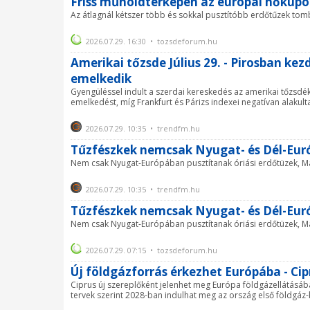
Friss műholdtérképen az európai hőkupo
Az átlagnál kétszer több és sokkal pusztítóbb erdőtűzek to
2026.07.29. 16:30 • tozsdeforum.hu
Amerikai tőzsde Július 29. - Pirosban kezd
emelkedik
Gyengüléssel indult a szerdai kereskedés az amerikai tőzsdé
emelkedést, míg Frankfurt és Párizs indexei negatívan alakulta
2026.07.29. 10:35 • trendfm.hu
Tűzfészkek nemcsak Nyugat- és Dél-Eu
Nem csak Nyugat-Európában pusztítanak óriási erdőtüzek, Mag
2026.07.29. 10:35 • trendfm.hu
Tűzfészkek nemcsak Nyugat- és Dél-Eu
Nem csak Nyugat-Európában pusztítanak óriási erdőtüzek, Mag
2026.07.29. 07:15 • tozsdeforum.hu
Új földgázforrás érkezhet Európába - Ci
Ciprus új szereplőként jelenhet meg Európa földgázellátásába
tervek szerint 2028-ban indulhat meg az ország első földgáz