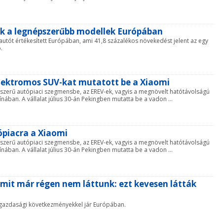
zek a legnépszerűbb modellek Európában
 autót értékesített Európában, ami 41,8 százalékos növekedést jelent az egy
.
ektromos SUV-kat mutatott be a Xiaomi
szerű autópiaci szegmensbe, az EREV-ek, vagyis a megnövelt hatótávolságú
ában. A vállalat július 30-án Pekingben mutatta be a vadon ...
ópiacra a Xiaomi
szerű autópiaci szegmensbe, az EREV-ek, vagyis a megnövelt hatótávolságú
ában. A vállalat július 30-án Pekingben mutatta be a vadon ...
 amit már régen nem láttunk: ezt kevesen látták
 gazdasági következményekkel jár Európában.