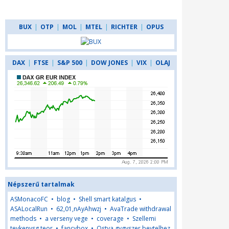
BUX
|
OTP
|
MOL
|
MTEL
|
RICHTER
|
OPUS
DAX
|
FTSE
|
S&P 500
|
DOW JONES
|
VIX
|
OLAJ
Népszerű tartalmak
ASMonacoFC
•
blog
•
Shell smart katalgus
•
ASALocalRun
•
62,01,nAyAhwzj
•
AvaTrade withdrawal
methods
•
a verseny vege
•
coverage
•
Szellemi
tevkenysg teor
•
fancybox
•
Ostya gygyszer bevtelhez