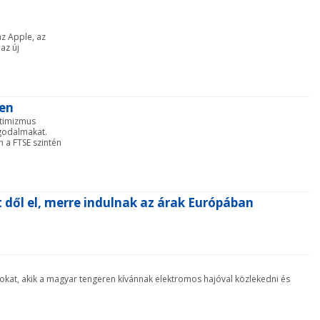
z Apple, az
az új
ken
ptimizmus
ggodalmakat.
 a FTSE szintén
 dől el, merre indulnak az árak Európában
zokat, akik a magyar tengeren kívánnak elektromos hajóval közlekedni és