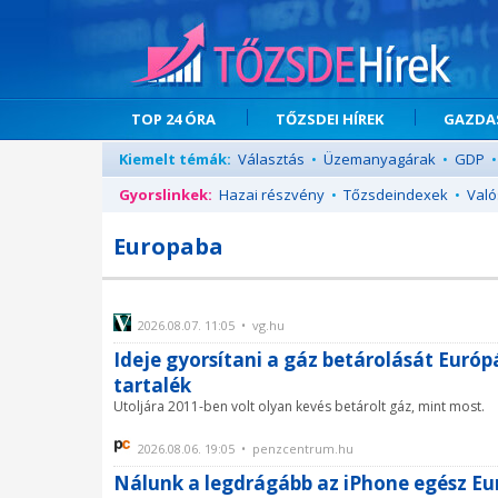
TOP 24 ÓRA
TŐZSDEI HÍREK
GAZDAS
Kiemelt témák:
Választás
•
Üzemanyagárak
•
GDP
•
Gyorslinkek:
Hazai részvény
•
Tőzsdeindexek
•
Való
Europaba
2026.08.07. 11:05 • vg.hu
Ideje gyorsítani a gáz betárolását Európ
tartalék
Utoljára 2011-ben volt olyan kevés betárolt gáz, mint most.
2026.08.06. 19:05 • penzcentrum.hu
Nálunk a legdrágább az iPhone egész E