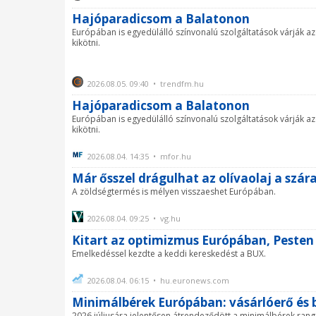
Hajóparadicsom a Balatonon
Európában is egyedülálló színvonalú szolgáltatások várják a
kikötni.
2026.08.05. 09:40 • trendfm.hu
Hajóparadicsom a Balatonon
Európában is egyedülálló színvonalú szolgáltatások várják a
kikötni.
2026.08.04. 14:35 • mfor.hu
Már ősszel drágulhat az olívaolaj a szár
A zöldségtermés is mélyen visszaeshet Európában.
2026.08.04. 09:25 • vg.hu
Kitart az optimizmus Európában, Peste
Emelkedéssel kezdte a keddi kereskedést a BUX.
2026.08.04. 06:15 • hu.euronews.com
Minimálbérek Európában: vásárlóerő és 
2026 júliusára jelentősen átrendeződött a minimálbérek ran