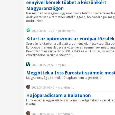
ennyivel kérnek többet a készülékért
Magyarországon
Bár minden országban ugyanazokat a telefonokat értékesíti a
árak jelentősen eltérhetnek attól függően, hol vásároljuk meg 
mobilunkat.
2026.08.06. 10:00 • profitline.hu
Kitart az optimizmus az európai tőzsdé
Szerdán is kitartott a vállalati eredményjelentések táplálta o
Európában, ellensúlyozva a közel-keleti események miatti a
Rekordszinten zárt a Stoxx600, a DAX és a CAC40 is, miközben
csúcsközelbe került. A szektori ...
2026.08.05. 21:50 • vg.hu
Megjöttek a friss Eurostat-számok: most
Magyarország az elmúlt hónapban nem teljesített jól.
2026.08.05. 09:40 • trendfm.hu
Hajóparadicsom a Balatonon
Európában is egyedülálló színvonalú szolgáltatások várják a
kikötni.
2026.08.05. 09:40 • trendfm.hu