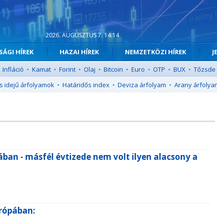
2026. AUGUSZTUS 7. 14:14
ÁGI HÍREK
HAZAI HÍREK
NEMZETKÖZI HÍREK
J
Infláció
•
Kamat
•
Forint
•
Olaj
•
Bitcoin
•
Euro
•
OTP
•
BUX
•
Tőzsde
s idejű árfolyamok
•
Határidős index
•
Deviza árfolyam
•
Arany árfolya
ában - másfél évtizede nem volt ilyen alacsony a
urópában: