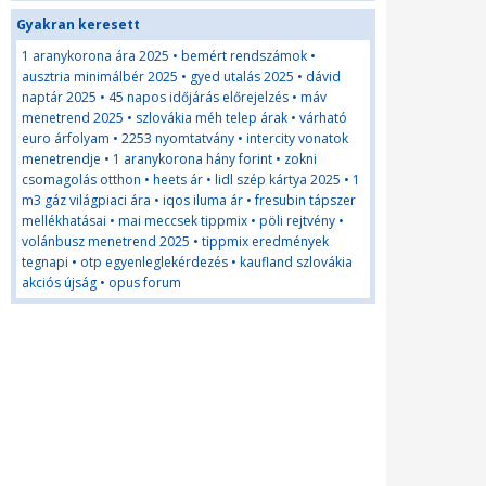
Gyakran keresett
1 aranykorona ára 2025
•
bemért rendszámok
•
ausztria minimálbér 2025
•
gyed utalás 2025
•
dávid
naptár 2025
•
45 napos időjárás előrejelzés
•
máv
menetrend 2025
•
szlovákia méh telep árak
•
várható
euro árfolyam
•
2253 nyomtatvány
•
intercity vonatok
menetrendje
•
1 aranykorona hány forint
•
zokni
csomagolás otthon
•
heets ár
•
lidl szép kártya 2025
•
1
m3 gáz világpiaci ára
•
iqos iluma ár
•
fresubin tápszer
mellékhatásai
•
mai meccsek tippmix
•
pöli rejtvény
•
volánbusz menetrend 2025
•
tippmix eredmények
tegnapi
•
otp egyenleglekérdezés
•
kaufland szlovákia
akciós újság
•
opus forum