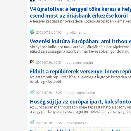
V4 újratöltve: a lengyel tőke keresi a h
csend most az óriásbank érkezése körül
A lengyel gazdaság növekedése Közép-Európában kiemelked
2026.07.31. 04:00 • profitline.hu
Vezetési kultúra Európában: ami itthon 
Aki nyáron külföldre indul autóval, általában előre tájékozódik
etikett sajátosságaira azonban már kevesebben gondolnak.
2026.07.30. 20:50 • penzcentrum.hu
Eldőlt a repülőterek versenye: innen repü
Az isztambuli repülőtér kínálja jelenleg a legtöbb közvetlen 
török légikikötőből.
2026.07.30. 15:25 • hu.euronews.com
Hőség sújtja az európai ipart, kulcsfont
Az Európában már hosszabb ideje tapasztalható alacsony vízs
a vegyipar kénytelen visszafogni termelését a nyersanyag- és 
2026.07.30. 12:35 • novekedes.hu