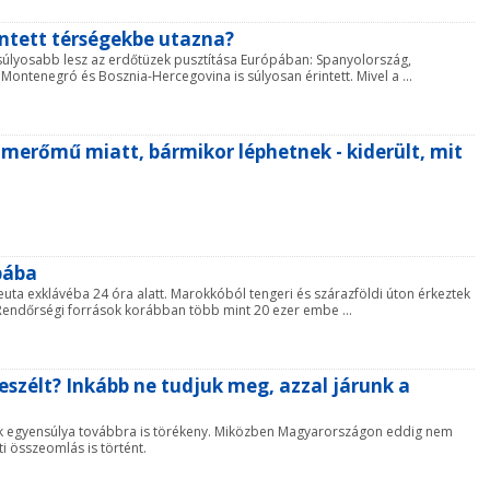
intett térségekbe utazna?
s súlyosabb lesz az erdőtüzek pusztítása Európában: Spanyolország,
ontenegró és Bosznia-Hercegovina is súlyosan érintett. Mivel a ...
merőmű miatt, bármikor léphetnek - kiderült, mit
ópába
Ceuta exklávéba 24 óra alatt. Marokkóból tengeri és szárazföldi úton érkeztek
 Rendőrségi források korábban több mint 20 ezer embe ...
eszélt? Inkább ne tudjuk meg, azzal járunk a
ek egyensúlya továbbra is törékeny. Miközben Magyarországon eddig nem
i összeomlás is történt.