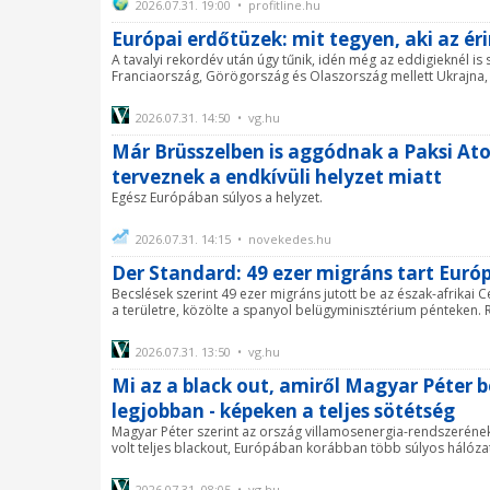
2026.07.31. 19:00 • profitline.hu
Európai erdőtüzek: mit tegyen, aki az ér
A tavalyi rekordév után úgy tűnik, idén még az eddigieknél i
Franciaország, Görögország és Olaszország mellett Ukrajna, M
2026.07.31. 14:50 • vg.hu
Már Brüsszelben is aggódnak a Paksi Ato
terveznek a endkívüli helyzet miatt
Egész Európában súlyos a helyzet.
2026.07.31. 14:15 • novekedes.hu
Der Standard: 49 ezer migráns tart Eur
Becslések szerint 49 ezer migráns jutott be az észak-afrikai 
a területre, közölte a spanyol belügyminisztérium pénteken.
2026.07.31. 13:50 • vg.hu
Mi az a black out, amiről Magyar Péter b
legjobban - képeken a teljes sötétség
Magyar Péter szerint az ország villamosenergia-rendszerén
volt teljes blackout, Európában korábban több súlyos hálózat
2026.07.31. 08:05 • vg.hu