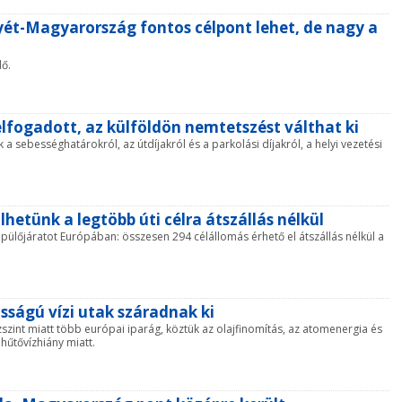
elyét-Magyarország fontos célpont lehet, de nagy a
ő.
elfogadott, az külföldön nemtetszést válthat ki
 a sebességhatárokról, az útdíjakról és a parkolási díjakról, a helyi vezetési
lhetünk a legtöbb úti célra átszállás nélkül
repülőjáratot Európában: összesen 294 célállomás érhető el átszállás nélkül a
osságú vízi utak száradnak ki
zint miatt több európai iparág, köztük az olajfinomítás, az atomenergia és
hűtővízhiány miatt.