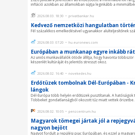
infláció azokban az államokban sújtja leginkább a minimálbérb
2026.08.03. 18:30 • privatbankar.hu
Kedvező nemzetközi hangulatban történ
Fél százalékos emelkedésével ugyanakkor alulteljesítőnek sz
2026.08.03. 07:20 • hu.euronews.com
Európában a munkanap egyre inkább rát
Az uniós munkavállalók ötöde állítja, hogy havonta többször 
készenlét kultúráját és jelentős stresszt okoz.
2026.08.02. 16:40 • novekedes.hu
Erdőtüzek tombolnak Dél-Európában - Kr
lángok
Dél-Európa több helyén erdőtüzek pusztítanak. A hatóságok t
Többeket gondatlanságból okozott tűz miatt vettek őrizetbe.
2026.08.02. 10:05 • penzcentrum.hu
Magyarok tömegei jártak jól a repjegyvá
nagyon bejött
Nagyot fordult a repülési piac Európában, és ezzel a magyarok