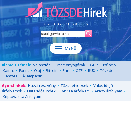
2026. AUGUSZTUS 8. 21:36
Kiemelt témák:
Választás
•
Üzemanyagárak
•
GDP
•
Infláció
•
Kamat
•
Forint
•
Olaj
•
Bitcoin
•
Euro
•
OTP
•
BUX
•
Tőzsde
•
Elemzés
•
Állampapír
Gyorslinkek:
Hazai részvény
•
Tőzsdeindexek
•
Valós idejű
árfolyamok
•
Határidős index
•
Deviza árfolyam
•
Arany árfolyam
•
Kriptovaluta árfolyam