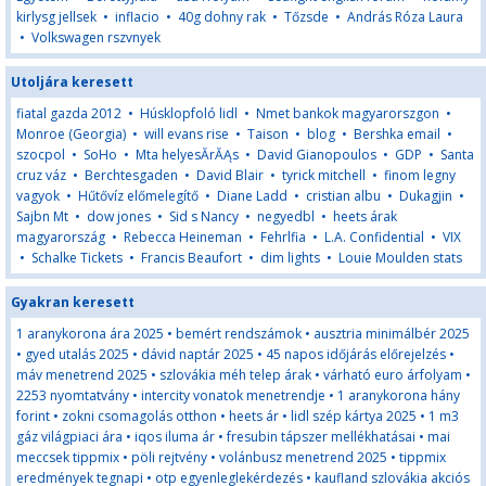
kirlysg jellsek
•
inflacio
•
40g dohny rak
•
Tőzsde
•
András Róza Laura
•
Volkswagen rszvnyek
Utoljára keresett
fiatal gazda 2012
•
Húsklopfoló lidl
•
Nmet bankok magyarorszgon
•
Monroe (Georgia)
•
will evans rise
•
Taison
•
blog
•
Bershka email
•
szocpol
•
SoHo
•
Mta helyesĂ­rĂĄs
•
David Gianopoulos
•
GDP
•
Santa
cruz váz
•
Berchtesgaden
•
David Blair
•
tyrick mitchell
•
finom legny
vagyok
•
Hűtővíz előmelegítő
•
Diane Ladd
•
cristian albu
•
Dukagjin
•
Sajbn Mt
•
dow jones
•
Sid s Nancy
•
negyedbl
•
heets árak
magyarország
•
Rebecca Heineman
•
Fehrlfia
•
L.A. Confidential
•
VIX
•
Schalke Tickets
•
Francis Beaufort
•
dim lights
•
Louie Moulden stats
Gyakran keresett
1 aranykorona ára 2025
•
bemért rendszámok
•
ausztria minimálbér 2025
•
gyed utalás 2025
•
dávid naptár 2025
•
45 napos időjárás előrejelzés
•
máv menetrend 2025
•
szlovákia méh telep árak
•
várható euro árfolyam
•
2253 nyomtatvány
•
intercity vonatok menetrendje
•
1 aranykorona hány
forint
•
zokni csomagolás otthon
•
heets ár
•
lidl szép kártya 2025
•
1 m3
gáz világpiaci ára
•
iqos iluma ár
•
fresubin tápszer mellékhatásai
•
mai
meccsek tippmix
•
pöli rejtvény
•
volánbusz menetrend 2025
•
tippmix
eredmények tegnapi
•
otp egyenleglekérdezés
•
kaufland szlovákia akciós