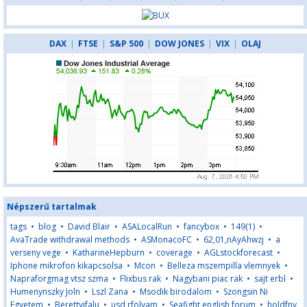
DAX
|
FTSE
|
S&P 500
|
DOW JONES
|
VIX
|
OLAJ
Népszerű tartalmak
tags
•
blog
•
David Blair
•
ASALocalRun
•
fancybox
•
149(1)
•
AvaTrade withdrawal methods
•
ASMonacoFC
•
62,01,nAyAhwzj
•
a
verseny vege
•
KatharineHepburn
•
coverage
•
AGLstockforecast
•
Iphone mikrofon kikapcsolsa
•
Mcon
•
Belleza mszempilla vlemnyek
•
Napraforgmag vtsz szma
•
Flixbus rak
•
Nagybani piac rak
•
sajt erbl
•
Humenynszky Joln
•
Lszl Zana
•
Msodik birodalom
•
Szongsin Ni
Egyetem
•
Berettyjfalu
•
usd rfolyam
•
Seafight english forum
•
holdfny