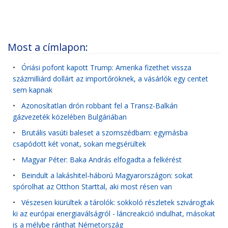
Most a címlapon:
•
Óriási pofont kapott Trump: Amerika fizethet vissza
százmilliárd dollárt az importőröknek, a vásárlók egy centet
sem kapnak
•
Azonosítatlan drón robbant fel a Transz-Balkán
gázvezeték közelében Bulgáriában
•
Brutális vasúti baleset a szomszédbam: egymásba
csapódott két vonat, sokan megsérültek
•
Magyar Péter: Baka András elfogadta a felkérést
•
Beindult a lakáshitel-háború Magyarországon: sokat
spórolhat az Otthon Starttal, aki most résen van
•
Vészesen kiürültek a tárolók: sokkoló részletek szivárogtak
ki az európai energiaválságról - láncreakció indulhat, másokat
is a mélybe ránthat Németország