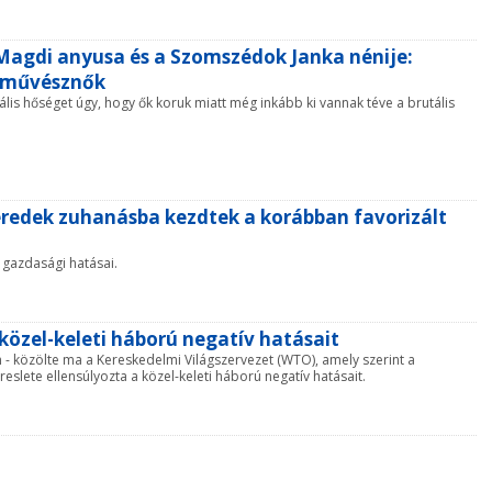
 Magdi anyusa és a Szomszédok Janka nénije:
a művésznők
lis hőséget úgy, hogy ők koruk miatt még inkább ki vannak téve a brutális
redek zuhanásba kezdtek a korábban favorizált
 gazdasági hatásai.
közel-keleti háború negatív hatásait
- közölte ma a Kereskedelmi Világszervezet (WTO), amely szerint a
slete ellensúlyozta a közel-keleti háború negatív hatásait.