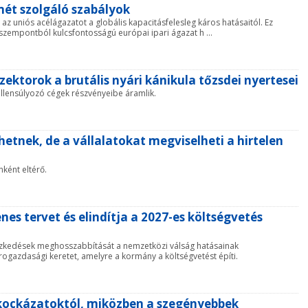
mét szolgáló szabályok
 az uniós acélágazatot a globális kapacitásfelesleg káros hatásaitól. Ez
ai szempontból kulcsfontosságú európai ipari ágazat h ...
zektorok a brutális nyári kánikula tőzsdei nyertesei
ellensúlyozó cégek részvényeibe áramlik.
hetnek, de a vállalatokat megviselheti a hirtelen
ként eltérő.
es tervet és elindítja a 2027-es költségvetés
tézkedések meghosszabbítását a nemzetközi válság hatásainak
krogazdasági keretet, amelyre a kormány a költségvetést építi.
ockázatoktól, miközben a szegényebbek