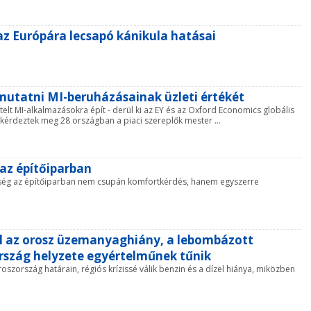
az Európára lecsapó kánikula hatásai
mutatni MI-beruházásainak üzleti értékét
telt MI-alkalmazásokra épít - derül ki az EY és az Oxford Economics globális
 kérdeztek meg 28 országban a piaci szereplők mester ...
 az építőiparban
 hőség az építőiparban nem csupán komfortkérdés, hanem egyszerre
l az orosz üzemanyaghiány, a lebombázott
rszág helyzete egyértelműnek tűnik
ország határain, régiós krízissé válik benzin és a dízel hiánya, miközben