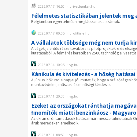
2026.07.17. 16:50 • privatbankar.hu
Félelmetes statisztikában jelentek meg 
Belgiumban egyértelműen meglátszanak a számok.
2026.07.17. 00:05 • profitline.hu
A vállalatok többsége még nem tudja ki
A cégek jelentős része továbbra is pilotprojektekre és elszige
kutatásából. A felmérés keretében 2500 technológiai vezetőt
2026.07.14. 10:05 • vg.hu
Kánikula és kivitelezés - a hőség hatásai
A júniusi hőkupola napjai jól mutatják, hogy a szélsőséges
munkavédelmi, műszaki és minőségi kérdés is.
2026.07.11. 20:30 • vg.hu
Ezeket az országokat ránthatja magáva
finomítók miatti benzinkáosz - Magyaro
Az ukrán dróntámadások hatásai már messze túlmutatnak Orosz
áruk meredeken emelkedik.
2026.07.11. 08:50 • vg.hu