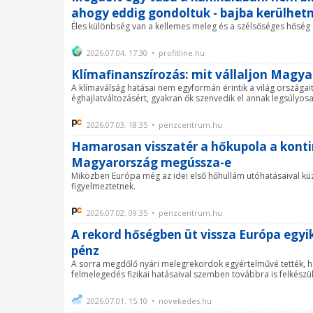
ahogy eddig gondoltuk - bajba kerülhetn
Éles különbség van a kellemes meleg és a szélsőséges hőség 
2026.07.04. 17:30 • profitline.hu
Klímafinanszírozás: mit vállaljon Magya
A klímaválság hatásai nem egyformán érintik a világ országai
éghajlatváltozásért, gyakran ők szenvedik el annak legsúlyosab
2026.07.03. 18:35 • penzcentrum.hu
Hamarosan visszatér a hőkupola a kontine
Magyarország megússza-e
Miközben Európa még az idei első hőhullám utóhatásaival kü
figyelmeztetnek.
2026.07.02. 09:35 • penzcentrum.hu
A rekord hőségben üt vissza Európa egyik
pénz
A sorra megdőlő nyári melegrekordok egyértelművé tették, ho
felmelegedés fizikai hatásaival szemben továbbra is felkészül
2026.07.01. 15:10 • novekedes.hu