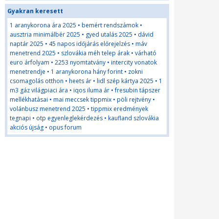
Gyakran keresett
1 aranykorona ára 2025
•
bemért rendszámok
•
ausztria minimálbér 2025
•
gyed utalás 2025
•
dávid
naptár 2025
•
45 napos időjárás előrejelzés
•
máv
menetrend 2025
•
szlovákia méh telep árak
•
várható
euro árfolyam
•
2253 nyomtatvány
•
intercity vonatok
menetrendje
•
1 aranykorona hány forint
•
zokni
csomagolás otthon
•
heets ár
•
lidl szép kártya 2025
•
1
m3 gáz világpiaci ára
•
iqos iluma ár
•
fresubin tápszer
mellékhatásai
•
mai meccsek tippmix
•
pöli rejtvény
•
volánbusz menetrend 2025
•
tippmix eredmények
tegnapi
•
otp egyenleglekérdezés
•
kaufland szlovákia
akciós újság
•
opus forum