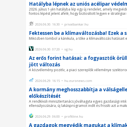
Hatályba lépnek az uniós acélipar védel
2026. július 1-jén hatályba lép egy új rendelet, amely megvédi
fontos lépést jelent afelé, hogy biztosított legyen e stratégi
2026.06.30. 16:30 • privatbankar.hu
Fektessen be a klímaváltozásba! Ezek a s
Miközben tombol a kánikula, a tőke a klímaváltozás hatásait 
2026.06.30. 07:20 • vg.hu
Az erős forint hatásai: a fogyasztók örül
jött változás
A közvélemény pozitív, a piaci szereplők véleménye szektoron
2026.06.29. 16:15 • hu.euronews.com
A kormány meghosszabbítja a válságellen
előkészítését
A rendkívüli minisztertanács jóváhagyta egyes gazdasági in
ellensúlyozására, új lakásprogramot indít és frissíti azt a ma
2026.06.29. 06:00 • profitline.hu
A gazdagok megvédik magukat a klímak