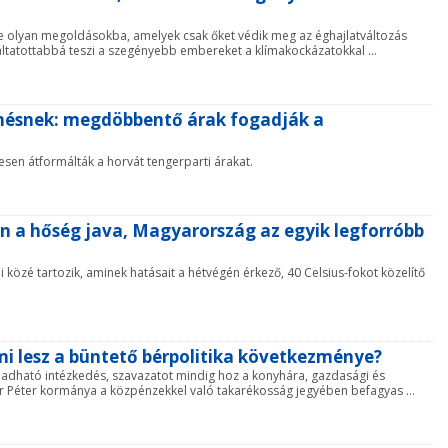
 olyan megoldásokba, amelyek csak őket védik meg az éghajlatváltozás
gáltatottabbá teszi a szegényebb embereket a klímakockázatokkal ...
henésnek: megdöbbentő árak fogadják a
esen átformálták a horvát tengerparti árakat.
ön a hőség java, Magyarország az egyik legforróbb
zé tartozik, aminek hatásait a hétvégén érkező, 40 Celsius-fokot közelítő
mi lesz a büntető bérpolitika következménye?
eladható intézkedés, szavazatot mindig hoz a konyhára, gazdasági és
 Péter kormánya a közpénzekkel való takarékosság jegyében befagyas ...