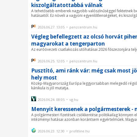
kiszolgáltatottabbá válnak
A tehetősebb emberek nagyobb valószínűséggel fektetnek be
hatásaitól. Ez növeli a vagyoni egyenlőtlenségeket, és kiszol
2026.06.27. 13:05 • penzcentrum.hu
Végleg befellegzett az olcsó horvát pi
magyarokat a tengerparton
Az euróövezeti csatlakozás utóhatásai 2026 főszezonjára telj
2026.06.25. 12:05 • penzcentrum.hu
Pusztító, ami ránk vár: még csak most j
hely most
Közép-Magyarország Európa leggyorsabban melegedő régiói kö
kánikula is jól mutatja.
2026.06.24. 08:05 • vg.hu
Mennyit keressenek a polgármesterek - 
A polgármesteri fizetések csökkentése politikailag könnyen 
intézményi hatásai azonban korántsem egyértelműek. Magyar
2026.06.23. 12:30 • profitline.hu