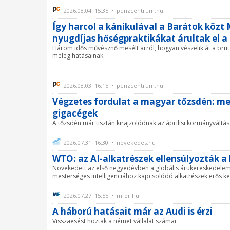
2026.08.04. 15:35 • penzcentrum.hu
Így harcol a kánikulával a Barátok közt
nyugdíjas hőségpraktikákat árultak el 
Három idős művésznő mesélt arról, hogyan vészelik át a brutá
meleg hatásainak.
2026.08.03. 16:15 • penzcentrum.hu
Végzetes fordulat a magyar tőzsdén: me
gigacégek
A tőzsdén már tisztán kirajzolódnak az áprilisi kormányváltás
2026.07.31. 16:30 • novekedes.hu
WTO: az AI-alkatrészek ellensúlyozták a 
Növekedett az első negyedévben a globális árukereskedelem 
mesterséges intelligenciához kapcsolódó alkatrészek erős kere
2026.07.27. 15:55 • mfor.hu
A háború hatásait már az Audi is érzi
Visszaesést hoztak a német vállalat számai.