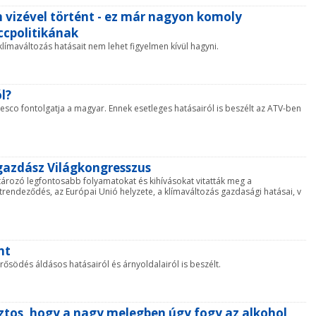
 vizével történt - ez már nagyon komoly
uccpolitikának
límaváltozás hatásait nem lehet figyelmen kívül hagyni.
l?
esco fontolgatja a magyar. Ennek esetleges hatásairól is beszélt az ATV-ben
özgazdász Világkongresszus
rozó legfontosabb folyamatokat és kihívásokat vitatták meg a
endeződés, az Európai Unió helyzete, a klímaváltozás gazdasági hatásai, v
nt
ősödés áldásos hatásairól és árnyoldalairól is beszélt.
ztos, hogy a nagy melegben úgy fogy az alkohol,