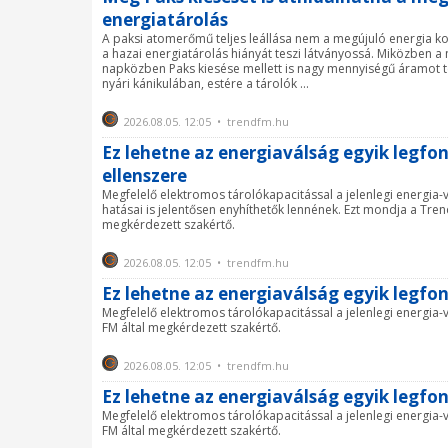
energiatárolás
A paksi atomerőmű teljes leállása nem a megújuló energia ko
a hazai energiatárolás hiányát teszi látványossá. Miközben 
napközben Paks kiesése mellett is nagy mennyiségű áramot t
nyári kánikulában, estére a tárolók ...
2026.08.05. 12:05 • trendfm.hu
Ez lehetne az energiaválság egyik legfo
ellenszere
Megfelelő elektromos tárolókapacitással a jelenlegi energia-
hatásai is jelentősen enyhíthetők lennének. Ezt mondja a Tren
megkérdezett szakértő.
2026.08.05. 12:05 • trendfm.hu
Ez lehetne az energiaválság egyik legfo
Megfelelő elektromos tárolókapacitással a jelenlegi energia-
FM által megkérdezett szakértő.
2026.08.05. 12:05 • trendfm.hu
Ez lehetne az energiaválság egyik legfo
Megfelelő elektromos tárolókapacitással a jelenlegi energia-
FM által megkérdezett szakértő.