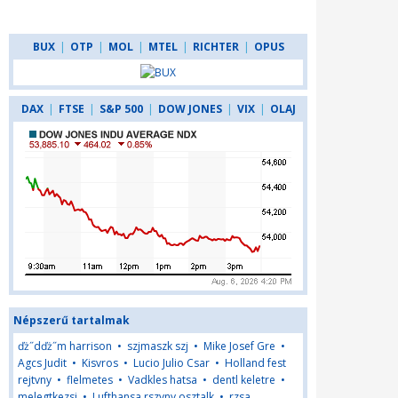
BUX
|
OTP
|
MOL
|
MTEL
|
RICHTER
|
OPUS
DAX
|
FTSE
|
S&P 500
|
DOW JONES
|
VIX
|
OLAJ
Népszerű tartalmak
ďż˝dďż˝m harrison
•
szjmaszk szj
•
Mike Josef Gre
•
Agcs Judit
•
Kisvros
•
Lucio Julio Csar
•
Holland fest
rejtvny
•
flelmetes
•
Vadkles hatsa
•
dentl keletre
•
melegtkezsi
•
Lufthansa rszvny osztalk
•
rzsa