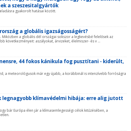
ek a szeszesitalgyártók
eladásra gyakorolt hatásai között.
rország a globális igazságosságért?
t. Miközben a globális dél országai sokszor a legkevésbé felelősek az
b következményeit: aszályokat, árvizeket, élelmiszer- és v ...
nsre, 44 fokos kánikula fog pusztítani - kiderült,
zd, a meteorológusok már egy újabb, a korábbinál is intenzívebb forróságra
 legnagyobb klímavédelmi hibája: erre alig jutott
gy bár Európa élen jár a klímasemlegességi célok kitűzésében, a
etlen.