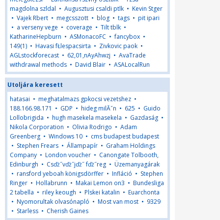
magdolna szldal
•
Augusztusi csaldi ptlk
•
Kevin Stger
•
Vajek Rbert
•
megcsszott
•
blog
•
tags
•
pit ipari
•
a verseny vege
•
coverage
•
Tilt tblk
•
KatharineHepburn
•
ASMonacoFC
•
fancybox
•
149(1)
•
Havasi fŁlespacsirta
•
Zivkovic paok
•
AGLstockforecast
•
62,01,nAyAhwzj
•
AvaTrade
withdrawal methods
•
David Blair
•
ASALocalRun
Utoljára keresett
hatasai
•
meghatalmazs gpkocsi vezetshez
•
188.166.98.171
•
GDP
•
hideg milĂˇn
•
625
•
Guido
Lollobrigida
•
hugh masekela masekela
•
Gazdaság
•
Nikola Corporation
•
Olivia Rodrigo
•
Adam
Greenberg
•
Windows 10
•
cms budapest budapest
•
Stephen Frears
•
Állampapír
•
Graham Holdings
Company
•
London voucher
•
Canongate Tolbooth,
Edinburgh
•
Csďż˝vďż˝jďż˝ fďż˝reg
•
Üzemanyagárak
•
ransford yeboah königsdörffer
•
Infláció
•
Stephen
Ringer
•
Hollabrunn
•
Makai Lemon on3
•
Bundesliga
2 tabella
•
riley keough
•
Plskei katalin
•
Euarchonta
•
Nyomorultak olvasónapló
•
Most van most
•
9329
•
Starless
•
Cherish Gaines