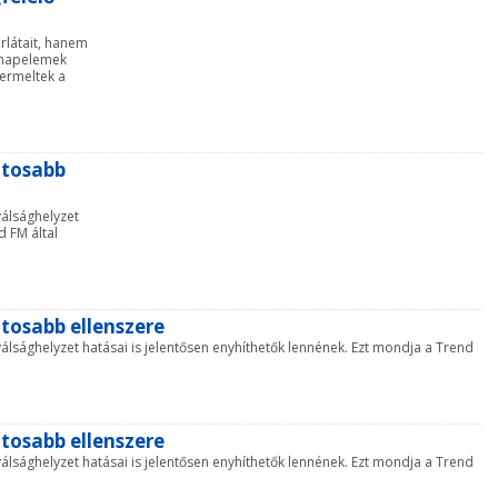
rlátait, hanem
a napelemek
ermeltek a
ntosabb
válsághelyzet
d FM által
ntosabb ellenszere
válsághelyzet hatásai is jelentősen enyhíthetők lennének. Ezt mondja a Trend
ntosabb ellenszere
válsághelyzet hatásai is jelentősen enyhíthetők lennének. Ezt mondja a Trend