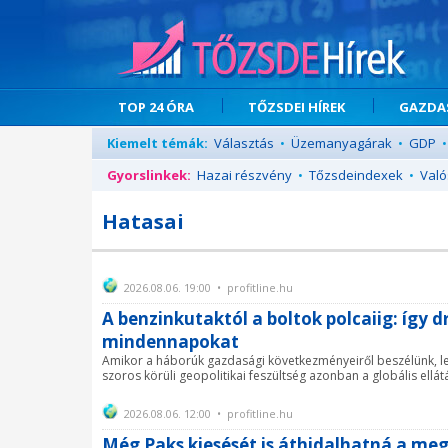
TOP 24 ÓRA
TŐZSDEI HÍREK
GAZDAS
Kiemelt témák:
Választás
•
Üzemanyagárak
•
GDP
•
Gyorslinkek:
Hazai részvény
•
Tőzsdeindexek
•
Való
Hatasai
2026.08.06. 19:00 • profitline.hu
A benzinkutaktól a boltok polcaiig: így 
mindennapokat
Amikor a háborúk gazdasági következményeiről beszélünk, 
szoros körüli geopolitikai feszültség azonban a globális ellát
2026.08.06. 12:00 • profitline.hu
Még Paks kiesését is áthidalhatná a meg