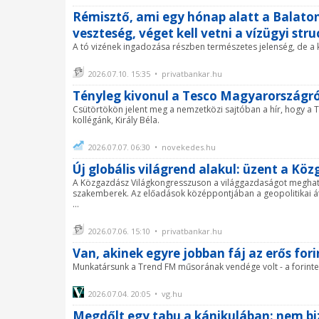
Rémisztő, ami egy hónap alatt a Balaton
veszteség, véget kell vetni a vízügyi str
A tó vizének ingadozása részben természetes jelenség, de a k
2026.07.10. 15:35 • privatbankar.hu
Tényleg kivonul a Tesco Magyarországró
Csütörtökön jelent meg a nemzetközi sajtóban a hír, hogy a T
kollégánk, Király Béla.
2026.07.07. 06:30 • novekedes.hu
Új globális világrend alakul: üzent a K
A Közgazdász Világkongresszuson a világgazdaságot meghatá
szakemberek. Az előadások középpontjában a geopolitikai átr
...
2026.07.06. 15:10 • privatbankar.hu
Van, akinek egyre jobban fáj az erős fori
Munkatársunk a Trend FM műsorának vendége volt - a forinter
2026.07.04. 20:05 • vg.hu
Megdőlt egy tabu a kánikulában: nem bi