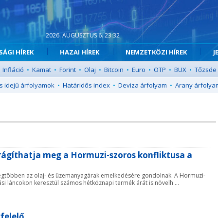
2026. AUGUSZTUS 6. 23:32
ÁGI HÍREK
HAZAI HÍREK
NEMZETKÖZI HÍREK
J
Infláció
•
Kamat
•
Forint
•
Olaj
•
Bitcoin
•
Euro
•
OTP
•
BUX
•
Tőzsde
s idejű árfolyamok
•
Határidős index
•
Deviza árfolyam
•
Arany árfolya
drágíthatja meg a Hormuzi-szoros konfliktusa a
legtöbben az olaj- és üzemanyagárak emelkedésére gondolnak. A Hormuzi-
ási láncokon keresztül számos hétköznapi termék árát is növelh ...
felelő