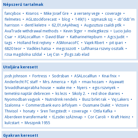
Népszerű tartalmak
fancybox
•
Kisvros
•
Mike Josef Gre
•
a verseny vege
•
coverage
•
flelmetes
•
AGLstockforecast
•
blog
•
149(1)
•
szjmaszk szj
•
ďż˝dďż˝m
harrison
•
dentl keletre
•
62,01,nAyAhwzj
•
Augusztusi csaldi ptlk
•
AvaTrade withdrawal methods
•
Kevin Stger
•
melegtkezsi
•
Lucio Julio
Csar
•
ASALocalRun
•
David Blair
•
KatharineHepburn
•
Agcs Judit
•
tags
•
Holland fest rejtvny
•
ASMonacoFC
•
Vajek Rbert
•
pit ipari
•
6820 teor
•
Vadkles hatsa
•
megcsszott
•
Lufthansa rszvny osztalk
•
rzsa magdolna szldal
•
Lej Csn
•
Jfogs zab elad
Utoljára keresett
josh johnson
•
Fortress
•
Sodrsban
•
ASALocalRun
•
Knai fnix
•
Anderlecht FC staff
•
Mrs. America
•
Kyli
•
rmax hozam
•
Aiyawatt
Srivaddhanaprabha house
•
wake me
•
Nyers
•
egis rszvnyek
•
temetési naptár debrecen
•
ks lezs
•
Sikoly 2.
•
red shoe diaries
•
Nyomodban vagyok
•
Nutridrink rendels
•
Busz brlet rak
•
Vxj Lakers
•
Szalonna
•
Commerzbank euro árfolyam
•
Ousmane Diakit
•
Victoire
Thivisol
•
honaty
•
Sren Tengstedt
•
coverage
•
Ottla Kafka
•
Aberdeen transfermarkt
•
tĹzsdei szĂźnnap
•
Cor Caroli
•
Kraft Heinz
•
kulcstart
•
Mvszpnik 1955
Gyakran keresett