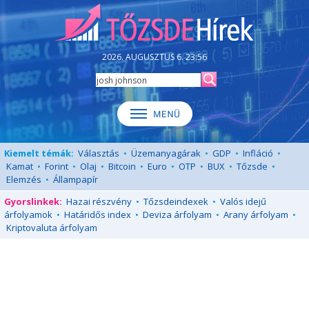
2026. AUGUSZTUS 6. 23:56
Kiemelt témák:
Választás
•
Üzemanyagárak
•
GDP
•
Infláció
•
Kamat
•
Forint
•
Olaj
•
Bitcoin
•
Euro
•
OTP
•
BUX
•
Tőzsde
•
Elemzés
•
Állampapír
Gyorslinkek:
Hazai részvény
•
Tőzsdeindexek
•
Valós idejű
árfolyamok
•
Határidős index
•
Deviza árfolyam
•
Arany árfolyam
•
Kriptovaluta árfolyam