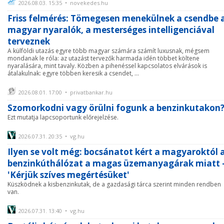
2026.08.03. 15:35 • novekedes.hu
Friss felmérés: Tömegesen menekülnek a csendbe 
magyar nyaralók, a mesterséges intelligenciával
terveznek
A külföldi utazás egyre több magyar számára számít luxusnak, mégsem
mondanak le róla: az utazást tervezők harmada idén többet költene
nyaralására, mint tavaly. Közben a pihenéssel kapcsolatos elvárások is
átalakulnak: egyre többen keresik a csendet, ...
2026.08.01. 17:00 • privatbankar.hu
Szomorkodni vagy örülni fogunk a benzinkutakon
Ezt mutatja lapcsoportunk előrejelzése.
2026.07.31. 20:35 • vg.hu
Ilyen se volt még: bocsánatot kért a magyaroktól 
benzinkúthálózat a magas üzemanyagárak miatt 
'Kérjük szíves megértésüket'
Küszködnek a kisbenzinkutak, de a gazdasági tárca szerint minden rendben
van.
2026.07.31. 13:40 • vg.hu