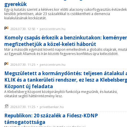
gyerekük
Egy új kutatás szerint a kétéves kor előtti alacsony cukorfogyasztás évtizedek
később jelentősen, akár 23 százalékkal is csökkentheti a demencia
kialakulásának kockázatát.
2026.07.30. 12:50 • penzcentrum.hu
Komoly csapás érkezik a benzinkutakon: keménye
megfizethetjük a közel-keleti háborút
Már a második egymást követő napon emelkednek a globális olajárak, miut
az Egyesült Államok és Irán közötti fegyveres konfliktus újra kiéleződött.
2026.07.30. 11:25 • penzcentrum.hu
Megszületett a kormánydöntés: teljesen átalakul 
KLIK és a tankerületi rendszer, ez lesz a Klebelsber
Központ új feladata
A Klebelsberg Központ középirányítói funkciója megszűnik, és kutatási,
oktatást segítő háttérintézmény lesz.
2026.07.30. 11:25 • privatbankar.hu
Republikon: 20 százalék a Fidesz-KDNP
támogatottsága