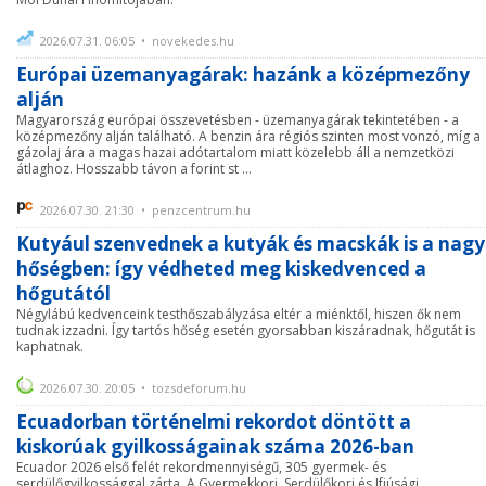
2026.07.31. 06:05 • novekedes.hu
Európai üzemanyagárak: hazánk a középmezőny
alján
Magyarország európai összevetésben - üzemanyagárak tekintetében - a
középmezőny alján található. A benzin ára régiós szinten most vonzó, míg a
gázolaj ára a magas hazai adótartalom miatt közelebb áll a nemzetközi
átlaghoz. Hosszabb távon a forint st ...
2026.07.30. 21:30 • penzcentrum.hu
Kutyául szenvednek a kutyák és macskák is a nagy
hőségben: így védheted meg kiskedvenced a
hőgutától
Négylábú kedvenceink testhőszabályzása eltér a miénktől, hiszen ők nem
tudnak izzadni. Így tartós hőség esetén gyorsabban kiszáradnak, hőgutát is
kaphatnak.
2026.07.30. 20:05 • tozsdeforum.hu
Ecuadorban történelmi rekordot döntött a
kiskorúak gyilkosságainak száma 2026-ban
Ecuador 2026 első felét rekordmennyiségű, 305 gyermek- és
serdülőgyilkossággal zárta. A Gyermekkori, Serdülőkori és Ifjúsági