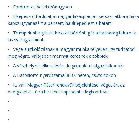
•
Fordulat a lipcsei drónügyben
•
Elképesztő fordulat a magyar lakáspiacon: kétszer akkora háza
kapsz ugyanazért a pénzért, ha átléped ezt a határt
•
Trump dühbe gurult: hosszú börtönt ígér a hadsereg titkainak
kiszivárogtatóinak
•
Vége a titkolózásnak a magyar munkahelyeken: így tudhatod
meg végre, valójában mennyit keresnek a többiek
•
A vészhelyzet elkerülésén dolgoznak a halgazdálkodók
•
A Hatoslottó nyerőszámai a 32. héten, csütörtökön
•
Itt van Magyar Péter rendkívüli bejelentése: véget ért az
energiakrízis, újra be lehet kapcsolni a légkondikat
•
•
•