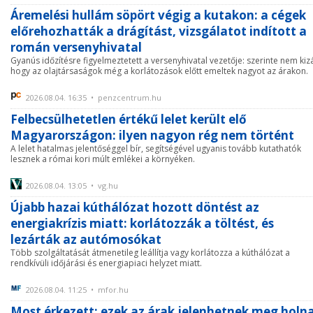
Áremelési hullám söpört végig a kutakon: a cégek
előrehozhatták a drágítást, vizsgálatot indított a
román versenyhivatal
Gyanús időzítésre figyelmeztetett a versenyhivatal vezetője: szerinte nem kizá
hogy az olajtársaságok még a korlátozások előtt emeltek nagyot az árakon.
2026.08.04. 16:35 • penzcentrum.hu
Felbecsülhetetlen értékű lelet került elő
Magyarországon: ilyen nagyon rég nem történt
A lelet hatalmas jelentőséggel bír, segítségével ugyanis tovább kutathatók
lesznek a római kori múlt emlékei a környéken.
2026.08.04. 13:05 • vg.hu
Újabb hazai kúthálózat hozott döntést az
energiakrízis miatt: korlátozzák a töltést, és
lezárták az autómosókat
Több szolgáltatását átmenetileg leállítja vagy korlátozza a kúthálózat a
rendkívüli időjárási és energiapiaci helyzet miatt.
2026.08.04. 11:25 • mfor.hu
Most érkezett: ezek az árak jelenhetnek meg holn