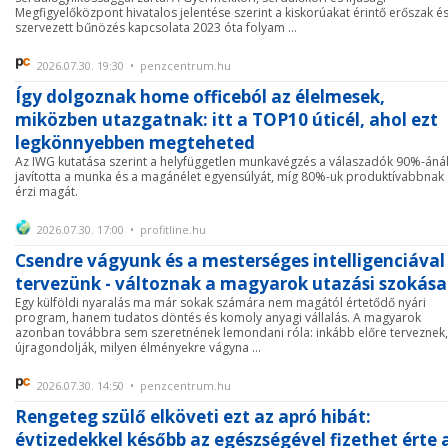
Megfigyelőközpont hivatalos jelentése szerint a kiskorúakat érintő erőszak és
szervezett bűnözés kapcsolata 2023 óta folyam ...
2026.07.30. 19:30 • penzcentrum.hu
Így dolgoznak home officeból az élelmesek,
miközben utazgatnak: itt a TOP10 úticél, ahol ezt
legkönnyebben megteheted
Az IWG kutatása szerint a helyfüggetlen munkavégzés a válaszadók 90%-áná
javította a munka és a magánélet egyensúlyát, míg 80%-uk produktívabbnak
érzi magát.
2026.07.30. 17:00 • profitline.hu
Csendre vágyunk és a mesterséges intelligenciával
tervezünk - változnak a magyarok utazási szokása
Egy külföldi nyaralás ma már sokak számára nem magától értetődő nyári
program, hanem tudatos döntés és komoly anyagi vállalás. A magyarok
azonban továbbra sem szeretnének lemondani róla: inkább előre terveznek,
újragondolják, milyen élményekre vágyna ...
2026.07.30. 14:50 • penzcentrum.hu
Rengeteg szülő elköveti ezt az apró hibát:
évtizedekkel később az egészségével fizethet érte 