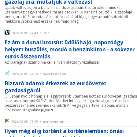
gázolaj ára, mutatjuk a változást
Újabb változás jön a benzin és a dízel árában. Csütörtökön mindkét
üzemanyag nagykereskedelmi ára csökken. A benziné bruttó 7, a gázolajé
pedig bruttó 3 forinttal. A kutak árazásától függ, hogy az autósok ebből
mekkora csökkenést érzékelnek majd. Meg ...
2026.08.05. 14:40 • vg.hu
Ez ám a dunai luxusút: üdülőhajó, napozóágy
helyett buszülés, mosdó a benzinkúton - a sokezer
eurós összeomlás
Az iparágnak számolnia kell a nyári alacsony vízállással.
2026.08.05. 14:10 • novekedes.hu
Biztató adatok érkeztek az euróövezet
gazdaságáról
Júliusban nyolc hónapja a leggyorsabb ütemben nőtt az euróövezeti gazdas
aktvitás a londoni S&P Global Market Intelligence gazdaságkutató intézet
beszerzésimenedzser-indexének (BMI) végleges értékei alapján, miután
júniusban stagnálást jegyezt ...
2026.08.05. 13:45 • penzcentrum.hu
Ilyen még alig történt a történelemben: óriási