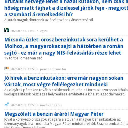
Brutális hétvége lehet a hazai kutakon, nem csak 
hőség miatt fájhat a dízelessel járók feje - megjöt
a szombati áremelkedési hír
A kutak maguk döntenek az árváltozások átvezetéséről.
2026.07.31. 13:30 • vg.hu
Micsoda üzlet: orosz benzinkutak sora kerülhet a
Molhoz, a magyarokat sejti a háttérben a román
sajtó - ez már a nagy NIS-felvásárlás része lehet
19 töltőállomás van szó.
2026.07.31. 12:50 • penzcentrum.hu
Jó hírek a benzinkutakon: erre már nagyon sokan
vártak, most végre fellélegezhet mindneki
Az olajárak pénteken tovább csökkentek, miután a Hormuzi-szoroson áthal
kőolajszállítások részleges helyreállása enyhítette a kínálati aggodalmakat.
2026.07.31. 12:50 • novekedes.hu
Megszólalt a benzin áráról Magyar Péter
Jóval a környező országok átlagára alatt van a magyar benzinkutakon az
üzemanyagok ára - mondta Magyar Péter miniszterelnök Százhalombattán, 
Mol Dunai Finomítójában.