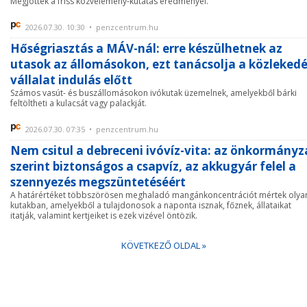
Megjöttek a friss közvélemény-kutatás eredményei.
2026.07.30. 10:30 • penzcentrum.hu
Hőségriasztás a MÁV-nál: erre készülhetnek az
utasok az állomásokon, ezt tanácsolja a közlekedé
vállalat indulás előtt
Számos vasút- és buszállomásokon ivókutak üzemelnek, amelyekből bárki
feltöltheti a kulacsát vagy palackját.
2026.07.30. 07:35 • penzcentrum.hu
Nem csitul a debreceni ivóvíz-vita: az önkormányz
szerint biztonságos a csapvíz, az akkugyár felel a
szennyezés megszüntetéséért
A határértéket többszörösen meghaladó mangánkoncentrációt mértek olya
kutakban, amelyekből a tulajdonosok a naponta isznak, főznek, állataikat
itatják, valamint kertjeiket is ezek vizével öntözik.
KÖVETKEZŐ OLDAL »