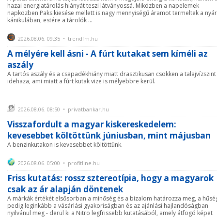
hazai energiatárolás hiányát teszi látványossá. Miközben a napelemek
napközben Paks kiesése mellett is nagy mennyiségű áramot termeltek a nyár
kánikulában, estére a tárolók ...
2026.08.06. 09:35 • trendfm.hu
A mélyére kell ásni - A fúrt kutakat sem kíméli az
aszály
A tartós aszály és a csapadékhiány miatt drasztikusan csökken a talajvízszint
idehaza, ami miatt a fúrt kutak vize is mélyebbre kerül.
2026.08.06. 08:50 • privatbankar.hu
Visszafordult a magyar kiskereskedelem:
kevesebbet költöttünk júniusban, mint májusban
A benzinkutakon is kevesebbet költöttünk.
2026.08.06. 05:00 • profitline.hu
Friss kutatás: rossz sztereotípia, hogy a magyarok
csak az ár alapján döntenek
A márkák értékét elsősorban a minőség és a bizalom határozza meg, a hűsé
pedig leginkább a vásárlási gyakoriságban és az ajánlási hajlandóságban
nyilvánul meg - derül ki a Nitro legfrissebb kutatásából, amely átfogó képet