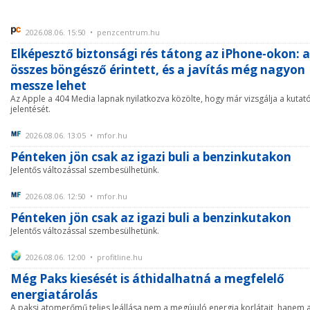
2026.08.06. 15:50 • penzcentrum.hu
Elképesztő biztonsági rés tátong az iPhone-okon: 
összes böngésző érintett, és a javítás még nagyon
messze lehet
Az Apple a 404 Media lapnak nyilatkozva közölte, hogy már vizsgálja a kutat
jelentését.
2026.08.06. 13:05 • mfor.hu
Pénteken jön csak az igazi buli a benzinkutakon
Jelentős változással szembesülhetünk.
2026.08.06. 12:50 • mfor.hu
Pénteken jön csak az igazi buli a benzinkutakon
Jelentős változással szembesülhetünk.
2026.08.06. 12:00 • profitline.hu
Még Paks kiesését is áthidalhatná a megfelelő
energiatárolás
A paksi atomerőmű teljes leállása nem a megújuló energia korlátait, hanem 