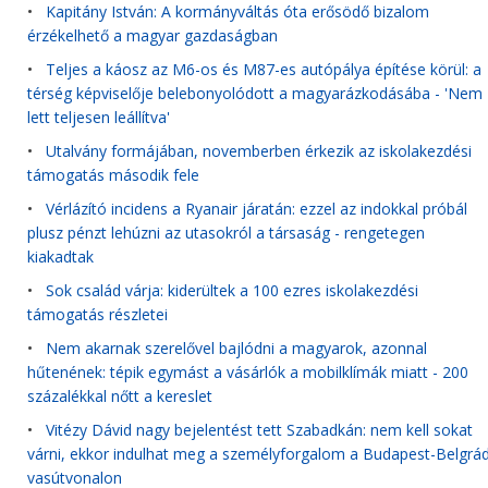
•
Kapitány István: A kormányváltás óta erősödő bizalom
érzékelhető a magyar gazdaságban
•
Teljes a káosz az M6-os és M87-es autópálya építése körül: a
térség képviselője belebonyolódott a magyarázkodásába - 'Nem
lett teljesen leállítva'
•
Utalvány formájában, novemberben érkezik az iskolakezdési
támogatás második fele
•
Vérlázító incidens a Ryanair járatán: ezzel az indokkal próbál
plusz pénzt lehúzni az utasokról a társaság - rengetegen
kiakadtak
•
Sok család várja: kiderültek a 100 ezres iskolakezdési
támogatás részletei
•
Nem akarnak szerelővel bajlódni a magyarok, azonnal
hűtenének: tépik egymást a vásárlók a mobilklímák miatt - 200
százalékkal nőtt a kereslet
•
Vitézy Dávid nagy bejelentést tett Szabadkán: nem kell sokat
várni, ekkor indulhat meg a személyforgalom a Budapest-Belgrá
vasútvonalon