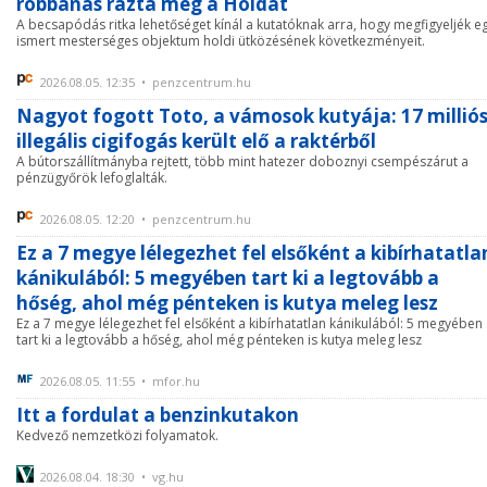
robbanás rázta meg a Holdat
A becsapódás ritka lehetőséget kínál a kutatóknak arra, hogy megfigyeljék e
ismert mesterséges objektum holdi ütközésének következményeit.
2026.08.05. 12:35 • penzcentrum.hu
Nagyot fogott Toto, a vámosok kutyája: 17 millió
illegális cigifogás került elő a raktérből
A bútorszállítmányba rejtett, több mint hatezer doboznyi csempészárut a
pénzügyőrök lefoglalták.
2026.08.05. 12:20 • penzcentrum.hu
Ez a 7 megye lélegezhet fel elsőként a kibírhatatla
kánikulából: 5 megyében tart ki a legtovább a
hőség, ahol még pénteken is kutya meleg lesz
Ez a 7 megye lélegezhet fel elsőként a kibírhatatlan kánikulából: 5 megyében
tart ki a legtovább a hőség, ahol még pénteken is kutya meleg lesz
2026.08.05. 11:55 • mfor.hu
Itt a fordulat a benzinkutakon
Kedvező nemzetközi folyamatok.
2026.08.04. 18:30 • vg.hu