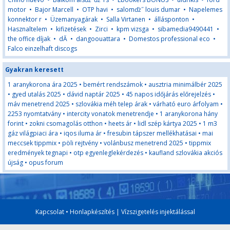
motor
•
Bajor Marcell
•
OTP havi
•
salomďż˝ louis dumar
•
Napelemes
konnektor r
•
Üzemanyagárak
•
Salla Virtanen
•
állásponton
•
Hasznaltelem
•
kifizetések
•
Zirci
•
kpm vizsga
•
sibamedia9490441
•
the office díjak
•
dĂ
•
dangoouattara
•
Domestos professional eco
•
Falco einzelhaft discogs
Gyakran keresett
1 aranykorona ára 2025
•
bemért rendszámok
•
ausztria minimálbér 2025
•
gyed utalás 2025
•
dávid naptár 2025
•
45 napos időjárás előrejelzés
•
máv menetrend 2025
•
szlovákia méh telep árak
•
várható euro árfolyam
•
2253 nyomtatvány
•
intercity vonatok menetrendje
•
1 aranykorona hány
forint
•
zokni csomagolás otthon
•
heets ár
•
lidl szép kártya 2025
•
1 m3
gáz világpiaci ára
•
iqos iluma ár
•
fresubin tápszer mellékhatásai
•
mai
meccsek tippmix
•
pöli rejtvény
•
volánbusz menetrend 2025
•
tippmix
eredmények tegnapi
•
otp egyenleglekérdezés
•
kaufland szlovákia akciós
újság
•
opus forum
Kapcsolat
•
Honlapkészítés
|
Vízszigetelés injektálással