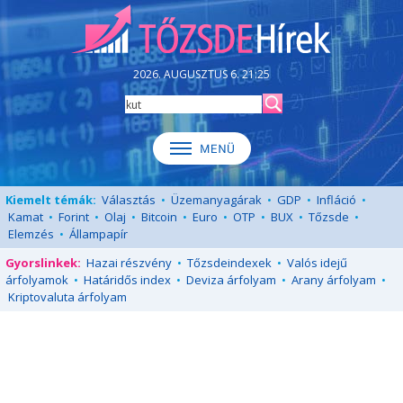
2026. AUGUSZTUS 6. 21:25
Kiemelt témák:
Választás
•
Üzemanyagárak
•
GDP
•
Infláció
•
Kamat
•
Forint
•
Olaj
•
Bitcoin
•
Euro
•
OTP
•
BUX
•
Tőzsde
•
Elemzés
•
Állampapír
Gyorslinkek:
Hazai részvény
•
Tőzsdeindexek
•
Valós idejű
árfolyamok
•
Határidős index
•
Deviza árfolyam
•
Arany árfolyam
•
Kriptovaluta árfolyam