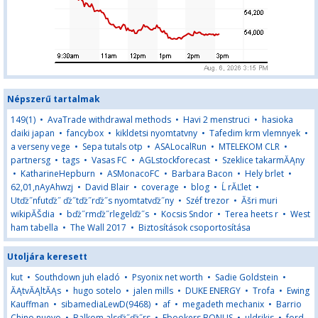
Népszerű tartalmak
149(1)
•
AvaTrade withdrawal methods
•
Havi 2 menstruci
•
hasioka
daiki japan
•
fancybox
•
kikldetsi nyomtatvny
•
Tafedim krm vlemnyek
•
a verseny vege
•
Sepa tutals otp
•
ASALocalRun
•
MTELEKOM CLR
•
partnersg
•
tags
•
Vasas FC
•
AGLstockforecast
•
Szeklice takarmĂĄny
•
KatharineHepburn
•
ASMonacoFC
•
Barbara Bacon
•
Hely brlet
•
62,01,nAyAhwzj
•
David Blair
•
coverage
•
blog
•
Ĺ rĂĽlet
•
Utďż˝nfutďż˝ ďż˝tďż˝rďż˝s nyomtatvďż˝ny
•
Széf trezor
•
Ăšri muri
wikipĂŠdia
•
bďż˝rmďż˝rlegelďż˝s
•
Kocsis Sndor
•
Terea heets r
•
West
ham tabella
•
The Wall 2017
•
Biztosítások csoportosítása
Utoljára keresett
kut
•
Southdown juh eladó
•
Psyonix net worth
•
Sadie Goldstein
•
ĂĄtvĂĄltĂĄs
•
hugo sotelo
•
jalen mills
•
DUKE ENERGY
•
Trofa
•
Ewing
Kauffman
•
sibamediaLewD(9468)
•
af
•
megadeth mechanix
•
Barrio
Chino nuevo
•
Balkom alsďż˝ďż˝rs
•
Ebookers BONUS
•
uldrikis
•
ford