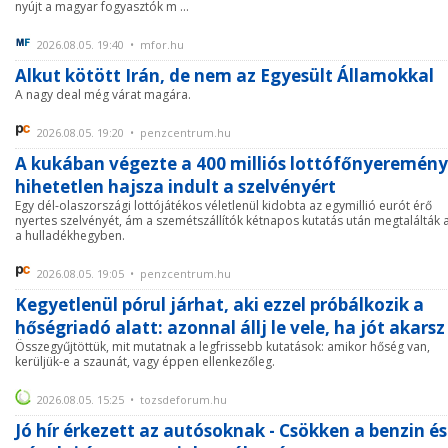
nyújt a magyar fogyasztók m ...
2026.08.05. 19:40 • mfor.hu
Alkut kötött Irán, de nem az Egyesült Államokkal
A nagy deal még várat magára.
2026.08.05. 19:20 • penzcentrum.hu
A kukában végezte a 400 milliós lottófőnyeremény
hihetetlen hajsza indult a szelvényért
Egy dél-olaszországi lottójátékos véletlenül kidobta az egymillió eurót érő
nyertes szelvényét, ám a szemétszállítók kétnapos kutatás után megtalálták 
a hulladékhegyben.
2026.08.05. 19:05 • penzcentrum.hu
Kegyetlenül pórul járhat, aki ezzel próbálkozik a
hőségriadó alatt: azonnal állj le vele, ha jót akarsz
Összegyűjtöttük, mit mutatnak a legfrissebb kutatások: amikor hőség van,
kerüljük-e a szaunát, vagy éppen ellenkezőleg.
2026.08.05. 15:25 • tozsdeforum.hu
Jó hír érkezett az autósoknak - Csökken a benzin és