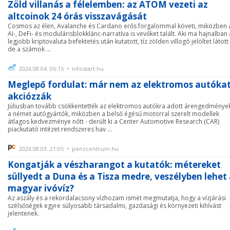
Zöld villanás a félelemben: az ATOM vezeti az
altcoinok 24 órás visszavágását
Cosmos az élen, Avalanche és Cardano erős forgalommal követi, miközben 
AI-, DeFi- és modulárisblokklánc-narratíva is vevőket talált. Aki ma hajnalban 
legjobb kriptovaluta befektetés után kutatott, tíz zölden villogó jelöltet látott 
de a számok ...
2026.08.04. 06:15 • infostart.hu
Meglepő fordulat: már nem az elektromos autóka
akciózzák
Júliusban tovább csökkentették az elektromos autókra adott árengedménye
a német autógyártók, miközben a belső égésű motorral szerelt modellek
átlagos kedvezménye nőtt - derült ki a Center Automotive Research (CAR)
piackutató intézet rendszeres hav ...
2026.08.03. 21:05 • penzcentrum.hu
Kongatják a vészharangot a kutatók: métereket
süllyedt a Duna és a Tisza medre, veszélyben lehet
magyar ivóvíz?
Az aszály és a rekordalacsony vízhozam ismét megmutatja, hogy a vízjárási
szélsőségek egyre súlyosabb társadalmi, gazdasági és környezeti kihívást
jelentenek.