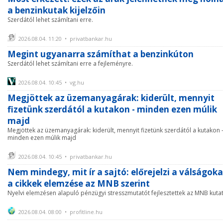
a benzinkutak kijelzőin
Szerdától lehet számítani erre.
2026.08.04. 11:20 • privatbankar.hu
Megint ugyanarra számíthat a benzinkúton
Szerdától lehet számítani erre a fejleményre.
2026.08.04. 10:45 • vg.hu
Megjöttek az üzemanyagárak: kiderült, mennyit
fizetünk szerdától a kutakon - minden ezen múlik
majd
Megjöttek az üzemanyagárak: kiderült, mennyit fizetünk szerdától a kutakon 
minden ezen múlik majd
2026.08.04. 10:45 • privatbankar.hu
Nem mindegy, mit ír a sajtó: előrejelzi a válságoka
a cikkek elemzése az MNB szerint
Nyelvi elemzésen alapuló pénzügyi stresszmutatót fejlesztettek az MNB kutat
2026.08.04. 08:00 • profitline.hu