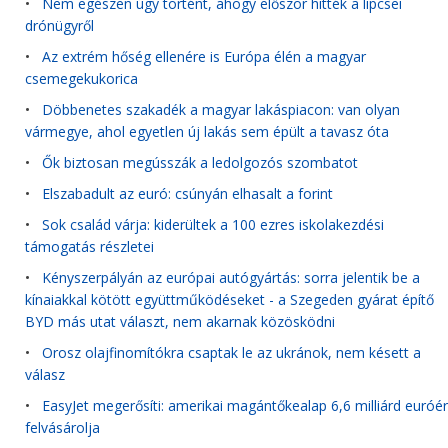
•
Nem egészen úgy történt, ahogy először hitték a lipcsei
drónügyről
•
Az extrém hőség ellenére is Európa élén a magyar
csemegekukorica
•
Döbbenetes szakadék a magyar lakáspiacon: van olyan
vármegye, ahol egyetlen új lakás sem épült a tavasz óta
•
Ők biztosan megússzák a ledolgozós szombatot
•
Elszabadult az euró: csúnyán elhasalt a forint
•
Sok család várja: kiderültek a 100 ezres iskolakezdési
támogatás részletei
•
Kényszerpályán az európai autógyártás: sorra jelentik be a
kínaiakkal kötött együttműködéseket - a Szegeden gyárat építő
BYD más utat választ, nem akarnak közösködni
•
Orosz olajfinomítókra csaptak le az ukránok, nem késett a
válasz
•
EasyJet megerősíti: amerikai magántőkealap 6,6 milliárd euróér
felvásárolja