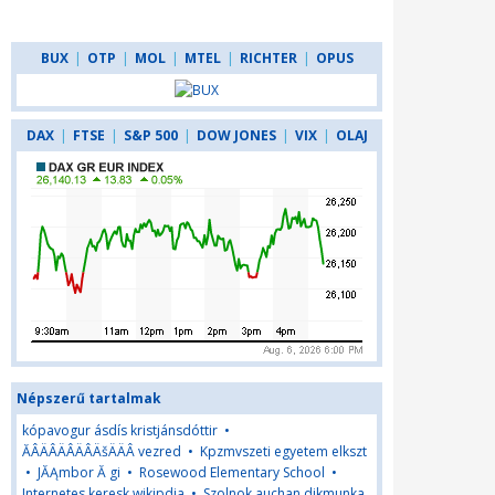
BUX
|
OTP
|
MOL
|
MTEL
|
RICHTER
|
OPUS
DAX
|
FTSE
|
S&P 500
|
DOW JONES
|
VIX
|
OLAJ
Népszerű tartalmak
kópavogur ásdís kristjánsdóttir
•
ĂÂÄÂÄÂÄÂÄšÄÄÂ vezred
•
Kpzmvszeti egyetem elkszt
•
JĂĄmbor Ă gi
•
Rosewood Elementary School
•
Internetes keresk wikipdia
•
Szolnok auchan dikmunka