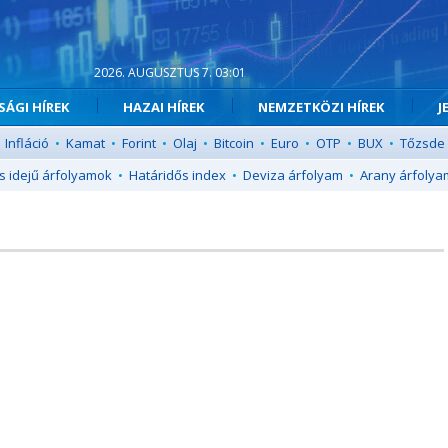
2026. AUGUSZTUS 7. 03:01
ÁGI HÍREK
HAZAI HÍREK
NEMZETKÖZI HÍREK
J
Infláció
•
Kamat
•
Forint
•
Olaj
•
Bitcoin
•
Euro
•
OTP
•
BUX
•
Tőzsde
s idejű árfolyamok
•
Határidős index
•
Deviza árfolyam
•
Arany árfolya