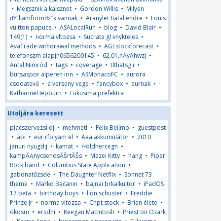
•
Megsznik a kalsznet
•
Gordon Willis
•
Milyen
ďż˝llamformďż˝k vannak
•
Aranylet fiatal endre
•
Louis
vuitton papucs
•
ASALocalRun
•
blog
•
David Blair
•
149(1)
•
norma vltozsa
•
Sucrate gl vnykteles
•
AvaTrade withdrawal methods
•
AGLstockforecast
•
telefonszm alapjn0656200145
•
62,01,nAyAhwzj
•
Antal Nimród
•
tags
•
coverage
•
tlthatsg i
•
bursaspor alperen irin
•
ASMonacoFC
•
aurora
csodatevő
•
a verseny vege
•
fancybox
•
eurnak
•
KatharineHepburn
•
Fukusima prefektra
Utoljára keresett
piacszervezsi dj
•
mehmeti
•
Felix Beijmo
•
guestpost
•
api
•
eur rfolyam el
•
Aaa akkumulátor
•
2010
januri nyugdij
•
kamat
•
Holdhercegn
•
kampĂĄnycsendsĂŠrtĂŠs
•
Mezei Kitty
•
hang
•
Piper
Rock band
•
Columbus State Application
•
gabonatőzsde
•
The Daughter Netflix
•
Sonnet 73
theme
•
Marko Bačanin
•
bajnai brkalkultor
•
iPadOS
17 beta
•
birthday boys
•
lion schuster
•
Freddie
Prinze Jr
•
norma vltozsa
•
Chpt stock
•
Brian élete
•
okosm
•
ersdni
•
Keegan MacIntosh
•
Priest on Ozark