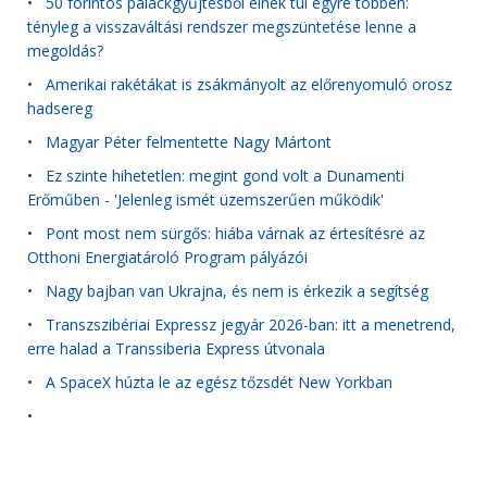
•
50 forintos palackgyűjtésből élnek túl egyre többen:
tényleg a visszaváltási rendszer megszüntetése lenne a
megoldás?
•
Amerikai rakétákat is zsákmányolt az előrenyomuló orosz
hadsereg
•
Magyar Péter felmentette Nagy Mártont
•
Ez szinte hihetetlen: megint gond volt a Dunamenti
Erőműben - 'Jelenleg ismét üzemszerűen működik'
•
Pont most nem sürgős: hiába várnak az értesítésre az
Otthoni Energiatároló Program pályázói
•
Nagy bajban van Ukrajna, és nem is érkezik a segítség
•
Transzszibériai Expressz jegyár 2026-ban: itt a menetrend,
erre halad a Transsiberia Express útvonala
•
A SpaceX húzta le az egész tőzsdét New Yorkban
•