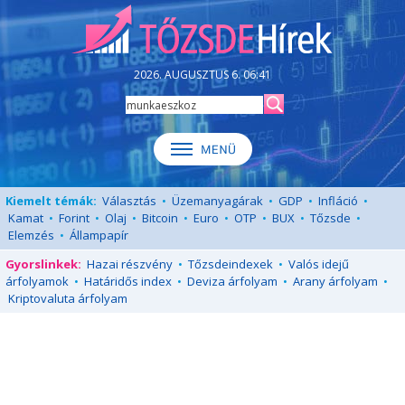
2026. AUGUSZTUS 6. 06:41
Kiemelt témák:
Választás
•
Üzemanyagárak
•
GDP
•
Infláció
•
Kamat
•
Forint
•
Olaj
•
Bitcoin
•
Euro
•
OTP
•
BUX
•
Tőzsde
•
Elemzés
•
Állampapír
Gyorslinkek:
Hazai részvény
•
Tőzsdeindexek
•
Valós idejű
árfolyamok
•
Határidős index
•
Deviza árfolyam
•
Arany árfolyam
•
Kriptovaluta árfolyam