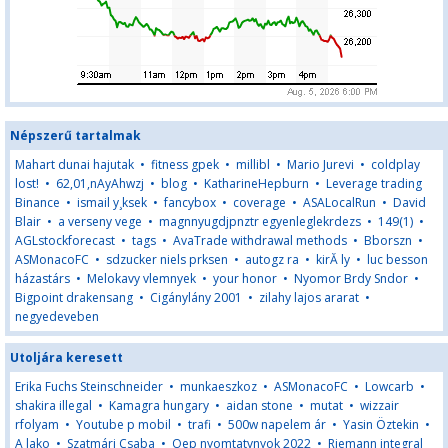
Népszerű tartalmak
Mahart dunai hajutak
•
fitness gpek
•
millibl
•
Mario Jurevi
•
coldplay
lost!
•
62,01,nAyAhwzj
•
blog
•
KatharineHepburn
•
Leverage trading
Binance
•
ismail y¸ksek
•
fancybox
•
coverage
•
ASALocalRun
•
David
Blair
•
a verseny vege
•
magnnyugdjpnztr egyenleglekrdezs
•
149(1)
•
AGLstockforecast
•
tags
•
AvaTrade withdrawal methods
•
Bborszn
•
ASMonacoFC
•
sdzucker niels prksen
•
autogz ra
•
kirĂ ly
•
luc besson
házastárs
•
Melokavy vlemnyek
•
your honor
•
Nyomor Brdy Sndor
•
Bigpoint drakensang
•
Cigánylány 2001
•
zilahy lajos ararat
•
negyedeveben
Utoljára keresett
Erika Fuchs Steinschneider
•
munkaeszkoz
•
ASMonacoFC
•
Lowcarb
•
shakira illegal
•
Kamagra hungary
•
aidan stone
•
mutat
•
wizzair
rfolyam
•
Youtube p mobil
•
trafi
•
500w napelem ár
•
Yasin Öztekin
•
A lako
•
Szatmári Csaba
•
Oep nyomtatvnyok 2022
•
Riemann integral