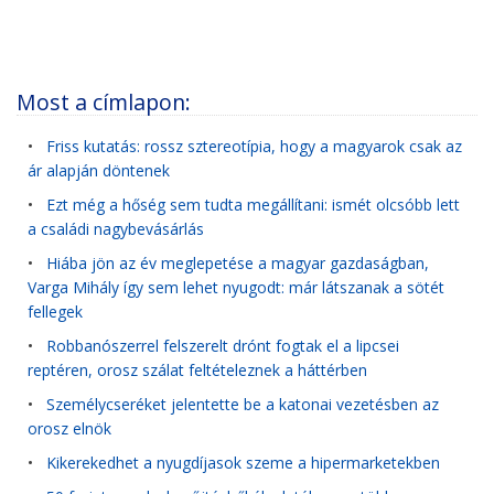
Most a címlapon:
•
Friss kutatás: rossz sztereotípia, hogy a magyarok csak az
ár alapján döntenek
•
Ezt még a hőség sem tudta megállítani: ismét olcsóbb lett
a családi nagybevásárlás
•
Hiába jön az év meglepetése a magyar gazdaságban,
Varga Mihály így sem lehet nyugodt: már látszanak a sötét
fellegek
•
Robbanószerrel felszerelt drónt fogtak el a lipcsei
reptéren, orosz szálat feltételeznek a háttérben
•
Személycseréket jelentette be a katonai vezetésben az
orosz elnök
•
Kikerekedhet a nyugdíjasok szeme a hipermarketekben