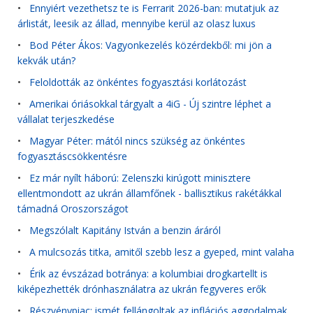
•
Ennyiért vezethetsz te is Ferrarit 2026-ban: mutatjuk az
árlistát, leesik az állad, mennyibe kerül az olasz luxus
•
Bod Péter Ákos: Vagyonkezelés közérdekből: mi jön a
kekvák után?
•
Feloldották az önkéntes fogyasztási korlátozást
•
Amerikai óriásokkal tárgyalt a 4iG - Új szintre léphet a
vállalat terjeszkedése
•
Magyar Péter: mától nincs szükség az önkéntes
fogyasztáscsökkentésre
•
Ez már nyílt háború: Zelenszki kirúgott minisztere
ellentmondott az ukrán államfőnek - ballisztikus rakétákkal
támadná Oroszországot
•
Megszólalt Kapitány István a benzin áráról
•
A mulcsozás titka, amitől szebb lesz a gyeped, mint valaha
•
Érik az évszázad botránya: a kolumbiai drogkartellt is
kiképezhették drónhasználatra az ukrán fegyveres erők
•
Részvénypiac: ismét fellángoltak az inflációs aggodalmak,