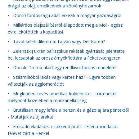
drágul az olaj, emelkednek a kötvényhozamok
•
Döntő fontosságú adat érkezik a magyar gazdaságról
•
Milliárdos olajszállításról állapodott meg a Mol - egész
évre lekötötték a kapacitást
•
Távol-keleti dilemma: Tajvan vagy Dél-Korea?
•
Zelenszkij ukrán ballisztikus rakéták gyártását jelentette
be, lecsaptak az orosz árnyékflottára a Fekete-tengeren
•
Donald Trump aláírt egy rendkívül fontos rendeletet
•
Százmillióból lakás vagy kertes ház? - Egyre többen
választják az agglomerációt
•
Meglepően kevés amerikait küldenek el - történelmi
mélypont közelében a munkanélküliség
•
Brutálisan megy lefele a benzin és a gázolaj ára péntektől
- Mutatjuk az új árakat
•
Erősödő eladások, csökkenő profit - Ellentmondásos
félévet zárt a Henkel