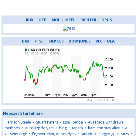
BUX
|
OTP
|
MOL
|
MTEL
|
RICHTER
|
OPUS
DAX
|
FTSE
|
S&P 500
|
DOW JONES
|
VIX
|
OLAJ
Népszerű tartalmak
Harrison Steele
•
Stuart Peters
•
Issa Fomba
•
AvaTrade withdrawal
methods
•
euro kzprfolyam
•
blog
•
tapšta
•
hamilton stay alive
•
a
verseny vege
•
Fegyvertelen, de veszlyes
•
fancybox
•
egyb gp klcsnzs
•