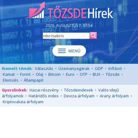
2026. AUGUSZTUS 7. 07:54
Kiemelt témák:
Választás
•
Üzemanyagárak
•
GDP
•
Infláció
•
Kamat
•
Forint
•
Olaj
•
Bitcoin
•
Euro
•
OTP
•
BUX
•
Tőzsde
•
Elemzés
•
Állampapír
Gyorslinkek:
Hazai részvény
•
Tőzsdeindexek
•
Valós idejű
árfolyamok
•
Határidős index
•
Deviza árfolyam
•
Arany árfolyam
•
Kriptovaluta árfolyam