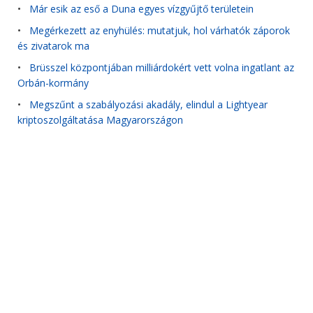
•
Már esik az eső a Duna egyes vízgyűjtő területein
•
Megérkezett az enyhülés: mutatjuk, hol várhatók záporok
és zivatarok ma
•
Brüsszel központjában milliárdokért vett volna ingatlant az
Orbán-kormány
•
Megszűnt a szabályozási akadály, elindul a Lightyear
kriptoszolgáltatása Magyarországon