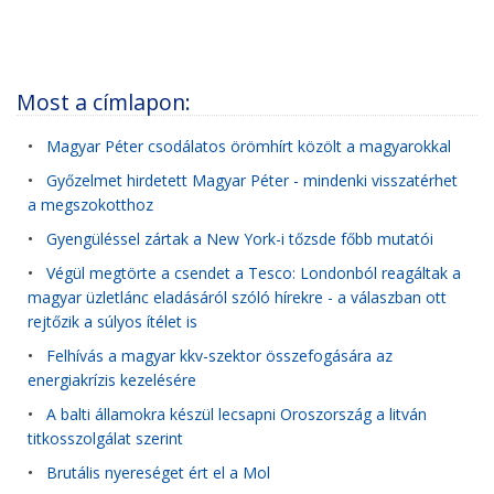
Most a címlapon:
•
Magyar Péter csodálatos örömhírt közölt a magyarokkal
•
Győzelmet hirdetett Magyar Péter - mindenki visszatérhet
a megszokotthoz
•
Gyengüléssel zártak a New York-i tőzsde főbb mutatói
•
Végül megtörte a csendet a Tesco: Londonból reagáltak a
magyar üzletlánc eladásáról szóló hírekre - a válaszban ott
rejtőzik a súlyos ítélet is
•
Felhívás a magyar kkv-szektor összefogására az
energiakrízis kezelésére
•
A balti államokra készül lecsapni Oroszország a litván
titkosszolgálat szerint
•
Brutális nyereséget ért el a Mol