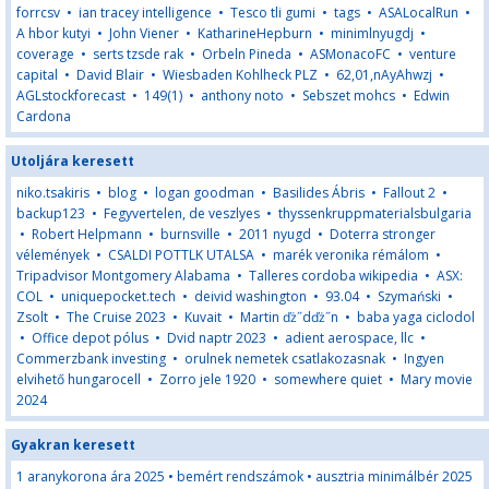
forrcsv
•
ian tracey intelligence
•
Tesco tli gumi
•
tags
•
ASALocalRun
•
A hbor kutyi
•
John Viener
•
KatharineHepburn
•
minimlnyugdj
•
coverage
•
serts tzsde rak
•
Orbeln Pineda
•
ASMonacoFC
•
venture
capital
•
David Blair
•
Wiesbaden Kohlheck PLZ
•
62,01,nAyAhwzj
•
AGLstockforecast
•
149(1)
•
anthony noto
•
Sebszet mohcs
•
Edwin
Cardona
Utoljára keresett
niko.tsakiris
•
blog
•
logan goodman
•
Basilides Ábris
•
Fallout 2
•
backup123
•
Fegyvertelen, de veszlyes
•
thyssenkruppmaterialsbulgaria
•
Robert Helpmann
•
burnsville
•
2011 nyugd
•
Doterra stronger
vélemények
•
CSALDI POTTLK UTALSA
•
marék veronika rémálom
•
Tripadvisor Montgomery Alabama
•
Talleres cordoba wikipedia
•
ASX:
COL
•
uniquepocket.tech
•
deivid washington
•
93.04
•
Szymański
•
Zsolt
•
The Cruise 2023
•
Kuvait
•
Martin ďż˝dďż˝n
•
baba yaga ciclodol
•
Office depot pólus
•
Dvid naptr 2023
•
adient aerospace, llc
•
Commerzbank investing
•
orulnek nemetek csatlakozasnak
•
Ingyen
elvihető hungarocell
•
Zorro jele 1920
•
somewhere quiet
•
Mary movie
2024
Gyakran keresett
1 aranykorona ára 2025
•
bemért rendszámok
•
ausztria minimálbér 2025