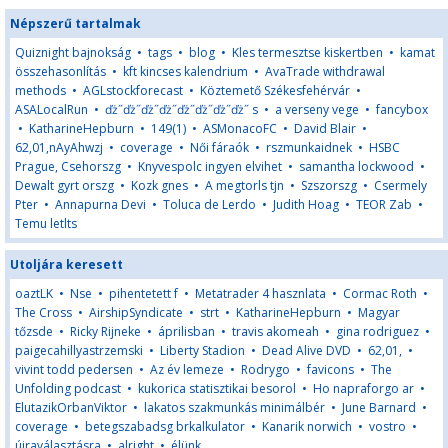
Népszerű tartalmak
Quiznight bajnokság
•
tags
•
blog
•
Kles termesztse kiskertben
•
kamat
összehasonlítás
•
kft kincses kalendrium
•
AvaTrade withdrawal
methods
•
AGLstockforecast
•
Köztemető Székesfehérvár
•
ASALocalRun
•
ďż˝ďż˝ďż˝ďż˝ďż˝ďż˝ďż˝ďż˝ s
•
a verseny vege
•
fancybox
•
KatharineHepburn
•
149(1)
•
ASMonacoFC
•
David Blair
•
62,01,nAyAhwzj
•
coverage
•
Női fáraók
•
rszmunkaidnek
•
HSBC
Prague, Csehorszg
•
Knyvespolc ingyen elvihet
•
samantha lockwood
•
Dewalt gyrt orszg
•
Kozk gnes
•
A megtorls tjn
•
Szszorszg
•
Csermely
Pter
•
Annapurna Devi
•
Toluca de Lerdo
•
Judith Hoag
•
TEOR Zab
•
Temu letlts
Utoljára keresett
oaztLK
•
Nse
•
pihentetett f
•
Metatrader 4 hasznlata
•
Cormac Roth
•
The Cross
•
AirshipSyndicate
•
strt
•
KatharineHepburn
•
Magyar
tőzsde
•
Ricky Rijneke
•
áprilisban
•
travis akomeah
•
gina rodriguez
•
paigecahillyastrzemski
•
Liberty Stadion
•
Dead Alive DVD
•
62,01,
•
vivint todd pedersen
•
Az év lemeze
•
Rodrygo
•
favicons
•
The
Unfolding podcast
•
kukorica statisztikai besorol
•
Ho napraforgo ar
•
ElutazikOrbanViktor
•
lakatos szakmunkás minimálbér
•
June Barnard
•
coverage
•
betegszabadsg brkalkulator
•
Kanarik norwich
•
vostro
•
újraválasztásra
•
alright
•
élünk