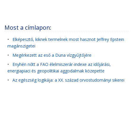
Most a címlapon:
•
Elképesztő, kiknek termelnek most hasznot Jeffrey Epstein
magánszigetei
•
Megérkezett az eső a Duna vízgyűjtőjére
•
Enyhén nőtt a FAO élelmiszerár-indexe az időjárási,
energiapiaci és geopolitikai aggodalmak közepette
•
Az egészség logikája: a XX. század orvostudományi sikerei