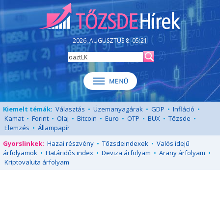
2026. AUGUSZTUS 8. 05:21
Kiemelt témák:
Választás
•
Üzemanyagárak
•
GDP
•
Infláció
•
Kamat
•
Forint
•
Olaj
•
Bitcoin
•
Euro
•
OTP
•
BUX
•
Tőzsde
•
Elemzés
•
Állampapír
Gyorslinkek:
Hazai részvény
•
Tőzsdeindexek
•
Valós idejű
árfolyamok
•
Határidős index
•
Deviza árfolyam
•
Arany árfolyam
•
Kriptovaluta árfolyam