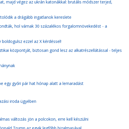
álat, majd végez az ukrán katonákkal: brutális módszer terjed,
 tolódik a drágább ingatlanok kereslete
mondták, hol várnak 30 százalékos forgalomnövekedést - a
boldogulsz ezzel az X kérdéssel!
tikai központját, biztosan gond lesz az alkatrészellátással - teljes
rmánynak
be egy győri pár hat hónap alatt a lemaradást
azási iroda ügyében
almas változás jön a polcokon, erre kell készülni
Donald Trump az egyik legfőbb bizalmasával