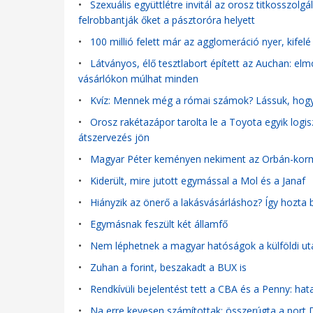
•
Szexuális együttlétre invitál az orosz titkosszolg
felrobbantják őket a pásztoróra helyett
•
100 millió felett már az agglomeráció nyer, kifelé
•
Látványos, élő tesztlabort épített az Auchan: el
vásárlókon múlhat minden
•
Kvíz: Mennek még a római számok? Lássuk, hogy 
•
Orosz rakétazápor tarolta le a Toyota egyik logisz
átszervezés jön
•
Magyar Péter keményen nekiment az Orbán-ko
•
Kiderült, mire jutott egymással a Mol és a Janaf
•
Hiányzik az önerő a lakásvásárláshoz? Így hozta 
•
Egymásnak feszült két államfő
•
Nem léphetnek a magyar hatóságok a külföldi ut
•
Zuhan a forint, beszakadt a BUX is
•
Rendkívüli bejelentést tett a CBA és a Penny: hat
•
Na erre kevesen számítottak: összerúgta a port 