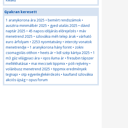
Kwaku
Gyakran keresett
1 aranykorona ára 2025
•
bemért rendszámok
•
ausztria minimálbér 2025
•
gyed utalás 2025
•
dávid
naptár 2025
•
45 napos időjárás előrejelzés
•
máv
menetrend 2025
•
szlovákia méh telep árak
•
várható
euro árfolyam
•
2253 nyomtatvány
•
intercity vonatok
menetrendje
•
1 aranykorona hány forint
•
zokni
csomagolás otthon
•
heets ár
•
lidl szép kártya 2025
•
1
m3 gáz világpiaci ára
•
iqos iluma ár
•
fresubin tápszer
mellékhatásai
•
mai meccsek tippmix
•
pöli rejtvény
•
volánbusz menetrend 2025
•
tippmix eredmények
tegnapi
•
otp egyenleglekérdezés
•
kaufland szlovákia
akciós újság
•
opus forum