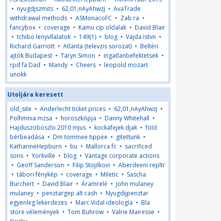
•
nyugdjszmits
•
62,01,nAyAhwzj
•
AvaTrade
withdrawal methods
•
ASMonacoFC
•
Zab ra
•
fancybox
•
coverage
•
Kamu cip oldalak
•
David Blair
•
tchibo lenyvllalatok
•
149(1)
•
blog
•
Vajda Istvn
•
Richard Garriott
•
Atlanta (televzis sorozat)
•
Beltéri
ajtók Budapest
•
Taryn Simon
•
ingatlanbefektetsek
•
rpd fa Dad
•
Mandy
•
Cheers
•
leopold mozart
unokk
Utoljára keresett
old_site
•
Anderlecht ticket prices
•
62,01,nAyAhwzj
•
Polhmnia mzsa
•
horoszkópja
•
Danny Whitehall
•
Hajduszoboszlo 2010 mjus
•
kockafejek djak
•
föld
bérbeadása
•
Dm tommee tippee
•
gitettunk
•
KatharineHepburn
•
bu
•
Mallorca fc
•
sacrificed
sons
•
Yorkville
•
blog
•
Vantage corporate actions
•
Geoff Sanderson
•
Filip Stojilkovi
•
Aberdeeni repltr
•
tábori fénykép
•
coverage
•
Miletic
•
Sascha
Burchert
•
David Blair
•
Áramrelé
•
john mulaney
mulaney
•
penztargep alt cash
•
Nyugdijpenztar
egyenleg lekerdezes
•
Marc Vidal ideología
•
Bla
store vélemények
•
Tom Buhrow
•
Valrie Mairesse
•