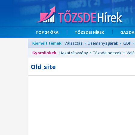
TOP 24 ÓRA
TŐZSDEI HÍREK
GAZDAS
Kiemelt témák:
Választás
•
Üzemanyagárak
•
GDP
•
Gyorslinkek:
Hazai részvény
•
Tőzsdeindexek
•
Való
Old_site