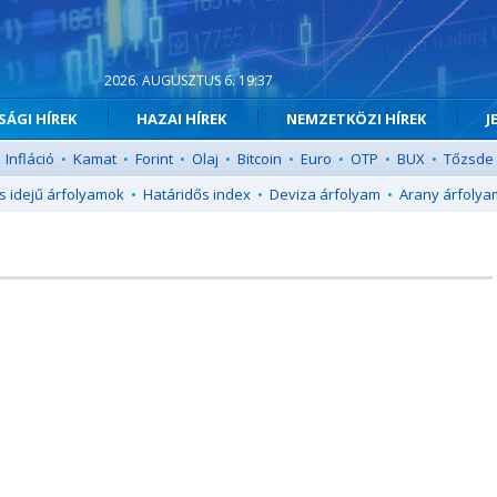
2026. AUGUSZTUS 6. 19:37
ÁGI HÍREK
HAZAI HÍREK
NEMZETKÖZI HÍREK
J
Infláció
•
Kamat
•
Forint
•
Olaj
•
Bitcoin
•
Euro
•
OTP
•
BUX
•
Tőzsde
s idejű árfolyamok
•
Határidős index
•
Deviza árfolyam
•
Arany árfolya