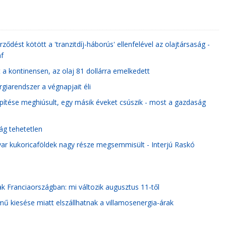
ződést kötött a 'tranzitdíj-háborús' ellenfelével az olajtársaság -
af
 a kontinensen, az olaj 81 dollárra emelkedett
giarendszer a végnapjait éli
pítése meghiúsult, egy másik éveket csúszik - most a gazdaság
ág tehetetlen
ar kukoricaföldek nagy része megsemmisült - Interjú Raskó
ak Franciaországban: mi változik augusztus 11-től
ű kiesése miatt elszállhatnak a villamosenergia-árak