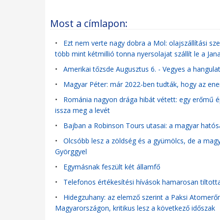
Most a címlapon:
•
Ezt nem verte nagy dobra a Mol: olajszállítási szer
több mint kétmillió tonna nyersolajat szállít le a Jan
•
Amerikai tőzsde Augusztus 6. - Vegyes a hangulat
•
Magyar Péter: már 2022-ben tudták, hogy az ener
•
Románia nagyon drága hibát vétett: egy erőmű é
issza meg a levét
•
Bajban a Robinson Tours utasai: a magyar hatós
•
Olcsóbb lesz a zöldség és a gyümölcs, de a magy
Györggyel
•
Egymásnak feszült két államfő
•
Telefonos értékesítési hívások hamarosan tiltott
•
Hidegzuhany: az elemző szerint a Paksi Atomerőm
Magyarországon, kritikus lesz a következő időszak