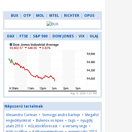
BUX
|
OTP
|
MOL
|
MTEL
|
RICHTER
|
OPUS
DAX
|
FTSE
|
S&P 500
|
DOW JONES
|
VIX
|
OLAJ
Népszerű tartalmak
Alexandru Curtean
•
Somogyi andrs bartnje
•
Megafol
engedélyokirat
•
Bulenox vs Apex
•
tags
•
nyugdij
utals 2010
•
AGLstockforecast
•
a verseny vege
•
ASALocalRun
•
KatharineHepburn
•
miniml rabr 2013