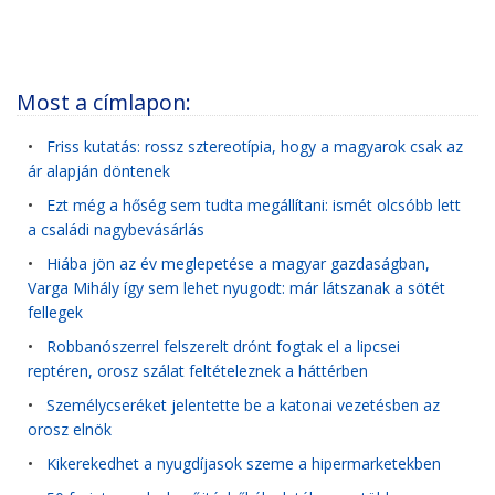
Most a címlapon:
•
Friss kutatás: rossz sztereotípia, hogy a magyarok csak az
ár alapján döntenek
•
Ezt még a hőség sem tudta megállítani: ismét olcsóbb lett
a családi nagybevásárlás
•
Hiába jön az év meglepetése a magyar gazdaságban,
Varga Mihály így sem lehet nyugodt: már látszanak a sötét
fellegek
•
Robbanószerrel felszerelt drónt fogtak el a lipcsei
reptéren, orosz szálat feltételeznek a háttérben
•
Személycseréket jelentette be a katonai vezetésben az
orosz elnök
•
Kikerekedhet a nyugdíjasok szeme a hipermarketekben