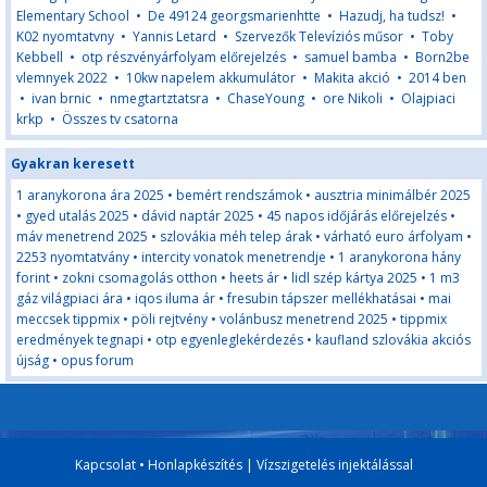
Elementary School
•
De 49124 georgsmarienhtte
•
Hazudj, ha tudsz!
•
K02 nyomtatvny
•
Yannis Letard
•
Szervezők Televíziós műsor
•
Toby
Kebbell
•
otp részvényárfolyam előrejelzés
•
samuel bamba
•
Born2be
vlemnyek 2022
•
10kw napelem akkumulátor
•
Makita akció
•
2014 ben
•
ivan brnic
•
nmegtartztatsra
•
ChaseYoung
•
ore Nikoli
•
Olajpiaci
krkp
•
Összes tv csatorna
Gyakran keresett
1 aranykorona ára 2025
•
bemért rendszámok
•
ausztria minimálbér 2025
•
gyed utalás 2025
•
dávid naptár 2025
•
45 napos időjárás előrejelzés
•
máv menetrend 2025
•
szlovákia méh telep árak
•
várható euro árfolyam
•
2253 nyomtatvány
•
intercity vonatok menetrendje
•
1 aranykorona hány
forint
•
zokni csomagolás otthon
•
heets ár
•
lidl szép kártya 2025
•
1 m3
gáz világpiaci ára
•
iqos iluma ár
•
fresubin tápszer mellékhatásai
•
mai
meccsek tippmix
•
pöli rejtvény
•
volánbusz menetrend 2025
•
tippmix
eredmények tegnapi
•
otp egyenleglekérdezés
•
kaufland szlovákia akciós
újság
•
opus forum
Kapcsolat
•
Honlapkészítés
|
Vízszigetelés injektálással