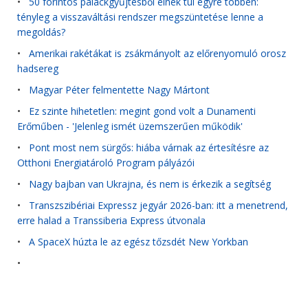
•
50 forintos palackgyűjtésből élnek túl egyre többen:
tényleg a visszaváltási rendszer megszüntetése lenne a
megoldás?
•
Amerikai rakétákat is zsákmányolt az előrenyomuló orosz
hadsereg
•
Magyar Péter felmentette Nagy Mártont
•
Ez szinte hihetetlen: megint gond volt a Dunamenti
Erőműben - 'Jelenleg ismét üzemszerűen működik'
•
Pont most nem sürgős: hiába várnak az értesítésre az
Otthoni Energiatároló Program pályázói
•
Nagy bajban van Ukrajna, és nem is érkezik a segítség
•
Transzszibériai Expressz jegyár 2026-ban: itt a menetrend,
erre halad a Transsiberia Express útvonala
•
A SpaceX húzta le az egész tőzsdét New Yorkban
•