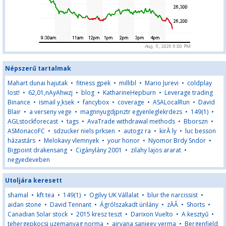
Népszerű tartalmak
Mahart dunai hajutak
•
fitness gpek
•
millibl
•
Mario Jurevi
•
coldplay
lost!
•
62,01,nAyAhwzj
•
blog
•
KatharineHepburn
•
Leverage trading
Binance
•
ismail y¸ksek
•
fancybox
•
coverage
•
ASALocalRun
•
David
Blair
•
a verseny vege
•
magnnyugdjpnztr egyenleglekrdezs
•
149(1)
•
AGLstockforecast
•
tags
•
AvaTrade withdrawal methods
•
Bborszn
•
ASMonacoFC
•
sdzucker niels prksen
•
autogz ra
•
kirĂ ly
•
luc besson
házastárs
•
Melokavy vlemnyek
•
your honor
•
Nyomor Brdy Sndor
•
Bigpoint drakensang
•
Cigánylány 2001
•
zilahy lajos ararat
•
negyedeveben
Utoljára keresett
shamal
•
kft tea
•
149(1)
•
Ogilvy UK Vállalat
•
blur the narcissist
•
aidan stone
•
David Tennant
•
Ágrólszakadt úrilány
•
zĂÂ
•
Shorts
•
Canadian Solar stock
•
2015 kresz teszt
•
Darixon Vuelto
•
A kesztyű
•
tehergepkocsi uzemanyag norma
•
airvana sanjeev verma
•
Bergenfield