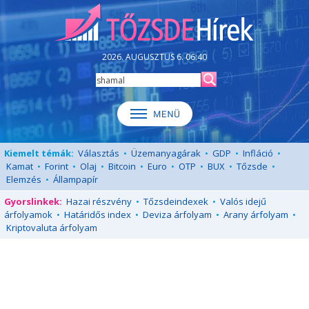
2026. AUGUSZTUS 6. 06:40
Kiemelt témák:
Választás
•
Üzemanyagárak
•
GDP
•
Infláció
•
Kamat
•
Forint
•
Olaj
•
Bitcoin
•
Euro
•
OTP
•
BUX
•
Tőzsde
•
Elemzés
•
Állampapír
Gyorslinkek:
Hazai részvény
•
Tőzsdeindexek
•
Valós idejű
árfolyamok
•
Határidős index
•
Deviza árfolyam
•
Arany árfolyam
•
Kriptovaluta árfolyam