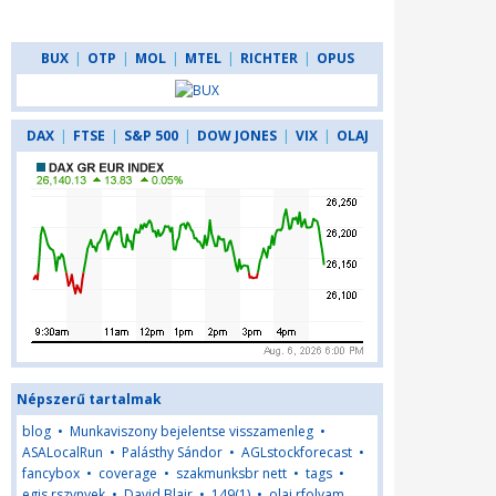
BUX
|
OTP
|
MOL
|
MTEL
|
RICHTER
|
OPUS
DAX
|
FTSE
|
S&P 500
|
DOW JONES
|
VIX
|
OLAJ
Népszerű tartalmak
blog
•
Munkaviszony bejelentse visszamenleg
•
ASALocalRun
•
Palásthy Sándor
•
AGLstockforecast
•
fancybox
•
coverage
•
szakmunksbr nett
•
tags
•
egis rszvnyek
•
David Blair
•
149(1)
•
olaj rfolyam