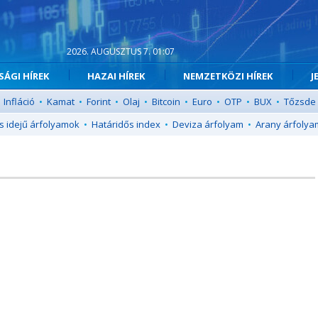
2026. AUGUSZTUS 7. 01:07
ÁGI HÍREK
HAZAI HÍREK
NEMZETKÖZI HÍREK
J
Infláció
•
Kamat
•
Forint
•
Olaj
•
Bitcoin
•
Euro
•
OTP
•
BUX
•
Tőzsde
s idejű árfolyamok
•
Határidős index
•
Deviza árfolyam
•
Arany árfolya