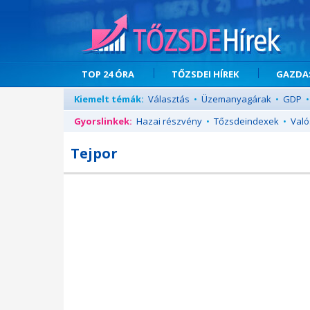
TOP 24 ÓRA
TŐZSDEI HÍREK
GAZDAS
Kiemelt témák:
Választás
•
Üzemanyagárak
•
GDP
•
Gyorslinkek:
Hazai részvény
•
Tőzsdeindexek
•
Való
Tejpor