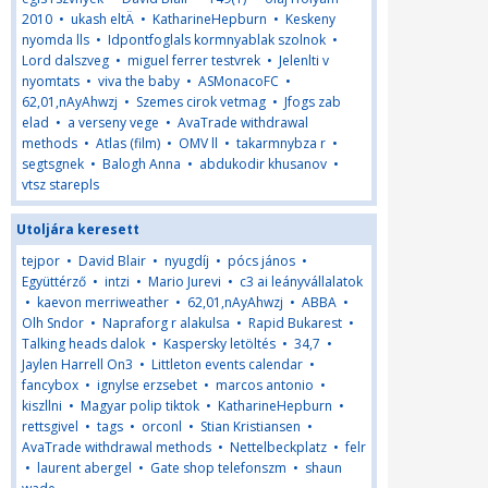
2010
•
ukash eltÄ
•
KatharineHepburn
•
Keskeny
nyomda lls
•
Idpontfoglals kormnyablak szolnok
•
Lord dalszveg
•
miguel ferrer testvrek
•
Jelenlti v
nyomtats
•
viva the baby
•
ASMonacoFC
•
62,01,nAyAhwzj
•
Szemes cirok vetmag
•
Jfogs zab
elad
•
a verseny vege
•
AvaTrade withdrawal
methods
•
Atlas (film)
•
OMV ll
•
takarmnybza r
•
segtsgnek
•
Balogh Anna
•
abdukodir khusanov
•
vtsz starepls
Utoljára keresett
tejpor
•
David Blair
•
nyugdíj
•
pócs jános
•
Együttérző
•
intzi
•
Mario Jurevi
•
c3 ai leányvállalatok
•
kaevon merriweather
•
62,01,nAyAhwzj
•
ABBA
•
Olh Sndor
•
Napraforg r alakulsa
•
Rapid Bukarest
•
Talking heads dalok
•
Kaspersky letöltés
•
34,7
•
Jaylen Harrell On3
•
Littleton events calendar
•
fancybox
•
ignylse erzsebet
•
marcos antonio
•
kiszllni
•
Magyar polip tiktok
•
KatharineHepburn
•
rettsgivel
•
tags
•
orconl
•
Stian Kristiansen
•
AvaTrade withdrawal methods
•
Nettelbeckplatz
•
felr
•
laurent abergel
•
Gate shop telefonszm
•
shaun