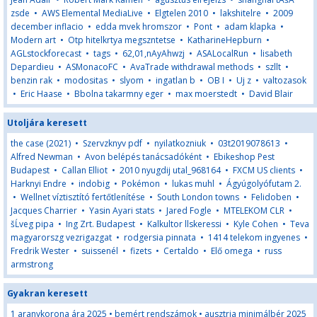
zsde
•
AWS Elemental MediaLive
•
Elgtelen 2010
•
lakshitelre
•
2009
december inflacio
•
edda mvek hromszor
•
Pont
•
adam klapka
•
Modern art
•
Otp hitelkrtya megszntetse
•
KatharineHepburn
•
AGLstockforecast
•
tags
•
62,01,nAyAhwzj
•
ASALocalRun
•
lisabeth
Depardieu
•
ASMonacoFC
•
AvaTrade withdrawal methods
•
szllt
•
benzin rak
•
modositas
•
slyom
•
ingatlan b
•
OB I
•
Uj z
•
valtozasok
•
Eric Haase
•
Bbolna takarmny eger
•
max moerstedt
•
David Blair
Utoljára keresett
the case (2021)
•
Szervzknyv pdf
•
nyilatkozniuk
•
03t2019078613
•
Alfred Newman
•
Avon belépés tanácsadóként
•
Ebikeshop Pest
Budapest
•
Callan Elliot
•
2010 nyugdij utal_968164
•
FXCM US clients
•
Harknyi Endre
•
indobig
•
Pokémon
•
lukas muhl
•
Ágyúgolyófutam 2.
•
Wellnet víztisztító fertőtlenítése
•
South London towns
•
Felidoben
•
Jacques Charrier
•
Yasin Ayari stats
•
Jared Fogle
•
MTELEKOM CLR
•
šĹveg pipa
•
Ing Zrt. Budapest
•
Kalkultor llskeressi
•
Kyle Cohen
•
Teva
magyarorszg vezrigazgat
•
rodgersia pinnata
•
1414 telekom ingyenes
•
Fredrik Wester
•
suissenél
•
fizets
•
Certaldo
•
Elő omega
•
russ
armstrong
Gyakran keresett
1 aranykorona ára 2025
•
bemért rendszámok
•
ausztria minimálbér 2025