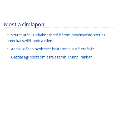
Most a címlapon:
•
Szüret után is alkalmazható három növényvédő szer az
amerikai szőlőkabóca ellen
•
Andalúziában nyolcezer hektáron pusztít erdőtűz
•
Gazdasági összeomlásra számít Trump Iránban