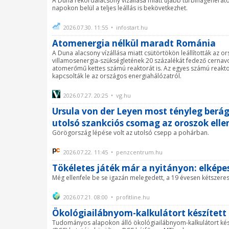
A Duna rekordalacsony vízállása miatt újabb turbinagenerátort
napokon belül a teljes leállás is bekövetkezhet.
2026.07.30. 11:55 • infostart.hu
Atomenergia nélkül maradt Románia
A Duna alacsony vízállása miatt csütörtökön leállították az o
villamosenergia-szükségletének 20 százalékát fedező cernav
atomerőmű kettes számú reaktorát is. Az egyes számú reakt
kapcsolták le az országos energiahálózatról.
2026.07.27. 20:25 • vg.hu
Ursula von der Leyen most tényleg berág
utolsó szankciós csomag az oroszok elle
Görögország lépése volt az utolsó csepp a pohárban.
2026.07.22. 11:45 • penzcentrum.hu
Tökéletes játék már a nyitányon: elképes
Még ellenfele be se igazán melegedett, a 19 évesen kétszeres 
2026.07.21. 08:00 • profitline.hu
Ökológiailábnyom-kalkulátort készítet
Tudományos alapokon álló ökológiailábnyom-kalkulátort ké