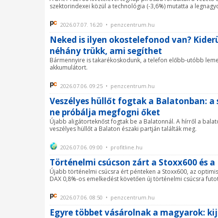
szektorindexei közül a technológia (-3,6%) mutatta a legnagyob
2026.07.07. 16:20 • penzcentrum.hu
Neked is ilyen okostelefonod van? Kiderü
néhány trükk, ami segíthet
Bármennyire is takarékoskodunk, a telefon előbb-utóbb lem
akkumulátort.
2026.07.06. 09:25 • penzcentrum.hu
Veszélyes hüllőt fogtak a Balatonban: a
ne próbálja megfogni őket
Újabb aligátorteknőst fogtak be a Balatonnál. A hírről a bala
veszélyes hüllőt a Balaton északi partján találták meg.
2026.07.06. 09:00 • profitline.hu
Történelmi csúcson zárt a Stoxx600 és a
Újabb történelmi csúcsra ért pénteken a Stoxx600, az optimi
DAX 0,8%-os emelkedést követően új történelmi csúcsra futott
2026.07.06. 08:50 • penzcentrum.hu
Egyre többet vásárolnak a magyarok: ki