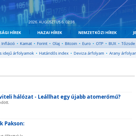
2026. AUGUSZTUS 6. 02:38
ÁGI HÍREK
HAZAI HÍREK
NEMZETKÖZI HÍREK
J
Infláció
•
Kamat
•
Forint
•
Olaj
•
Bitcoin
•
Euro
•
OTP
•
BUX
•
Tőzsde
s idejű árfolyamok
•
Határidős index
•
Deviza árfolyam
•
Arany árfolya
viteli hálózat - Leállhat egy újabb atomerőmű?
ödött.
ék Pakson: