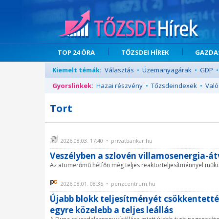
TOP 24 ÓRA
TŐZSDEI HÍREK
GAZDAS
Kiemelt témák:
Választás
•
Üzemanyagárak
•
GDP
•
Gyorslinkek:
Hazai részvény
•
Tőzsdeindexek
•
Való
Tort
2026.08.03. 17:40 • privatbankar.hu
Veszélyben a szlovén villamosenergia-át
Az atomerőmű hétfőn még teljes reaktorteljesítménnyel műk
2026.08.01. 08:35 • penzcentrum.hu
Újabb blokk teljesítményét csökkentett
egyre közelebb a teljes leállás