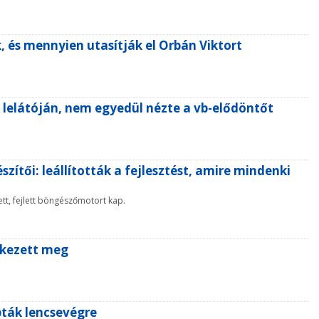
k, és mennyien utasítják el Orbán Viktort
n lelátóján, nem egyedül nézte a vb-elődöntőt
zítői: leállították a fejlesztést, amire mindenki
tt, fejlett böngészőmotort kap.
rkezett meg
pták lencsevégre