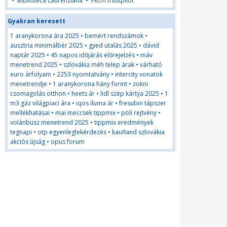
•
Biblioteca Laurenziana
•
Fxcm trustpilot
Gyakran keresett
1 aranykorona ára 2025
•
bemért rendszámok
•
ausztria minimálbér 2025
•
gyed utalás 2025
•
dávid
naptár 2025
•
45 napos időjárás előrejelzés
•
máv
menetrend 2025
•
szlovákia méh telep árak
•
várható
euro árfolyam
•
2253 nyomtatvány
•
intercity vonatok
menetrendje
•
1 aranykorona hány forint
•
zokni
csomagolás otthon
•
heets ár
•
lidl szép kártya 2025
•
1
m3 gáz világpiaci ára
•
iqos iluma ár
•
fresubin tápszer
mellékhatásai
•
mai meccsek tippmix
•
pöli rejtvény
•
volánbusz menetrend 2025
•
tippmix eredmények
tegnapi
•
otp egyenleglekérdezés
•
kaufland szlovákia
akciós újság
•
opus forum