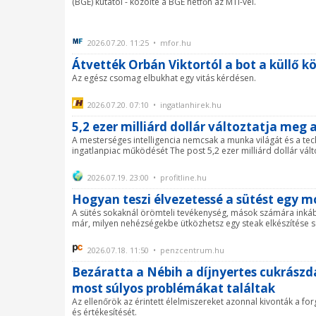
(BGE) kutatói - közölte a BGE hétfőn az MTI-vel.
2026.07.20. 11:25 • mfor.hu
Átvették Orbán Viktortól a bot a küllő k
Az egész csomag elbukhat egy vitás kérdésen.
2026.07.20. 07:10 • ingatlanhirek.hu
5,2 ezer milliárd dollár változtatja meg 
A mesterséges intelligencia nemcsak a munka világát és a tech
ingatlanpiac működését The post 5,2 ezer milliárd dollár válto
2026.07.19. 23:00 • profitline.hu
Hogyan teszi élvezetessé a sütést egy m
A sütés sokaknál örömteli tevékenység, mások számára inkább 
már, milyen nehézségekbe ütközhetsz egy steak elkészítése s
2026.07.18. 11:50 • penzcentrum.hu
Bezáratta a Nébih a díjnyertes cukrászdá
most súlyos problémákat találtak
Az ellenőrök az érintett élelmiszereket azonnal kivonták a fo
és értékesítését.