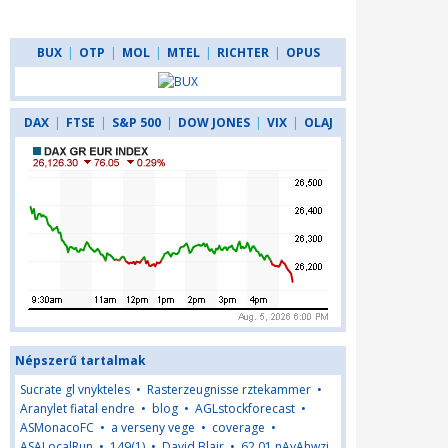
BUX
|
OTP
|
MOL
|
MTEL
|
RICHTER
|
OPUS
DAX
|
FTSE
|
S&P 500
|
DOW JONES
|
VIX
|
OLAJ
Népszerű tartalmak
Sucrate gl vnykteles
•
Rasterzeugnisse rztekammer
•
Aranylet fiatal endre
•
blog
•
AGLstockforecast
•
ASMonacoFC
•
a verseny vege
•
coverage
•
ASALocalRun
•
149(1)
•
David Blair
•
62,01,nAyAhwzj