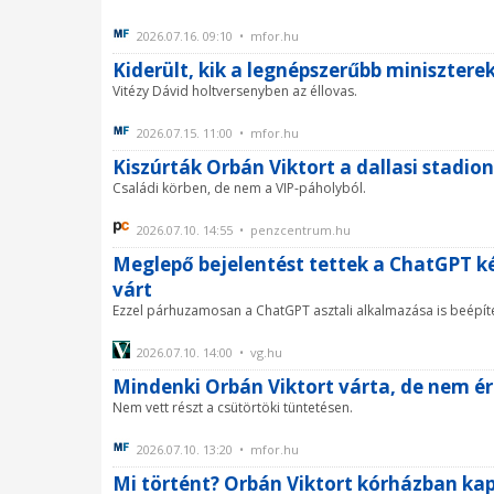
2026.07.16. 09:10 • mfor.hu
Kiderült, kik a legnépszerűbb minisztere
Vitézy Dávid holtversenyben az éllovas.
2026.07.15. 11:00 • mfor.hu
Kiszúrták Orbán Viktort a dallasi stadio
Családi körben, de nem a VIP-páholyból.
2026.07.10. 14:55 • penzcentrum.hu
Meglepő bejelentést tettek a ChatGPT kés
várt
Ezzel párhuzamosan a ChatGPT asztali alkalmazása is beépíte
2026.07.10. 14:00 • vg.hu
Mindenki Orbán Viktort várta, de nem é
Nem vett részt a csütörtöki tüntetésen.
2026.07.10. 13:20 • mfor.hu
Mi történt? Orbán Viktort kórházban ka