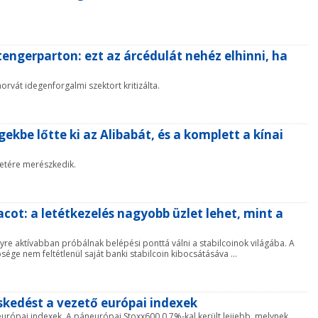
engerparton: ezt az árcédulát nehéz elhinni, ha
orvát idegenforgalmi szektort kritizálta.
kbe lőtte ki az Alibabát, és a komplett a kínai
etére merészkedik.
ot: a letétkezelés nagyobb üzlet lehet, mint a
yre aktívabban próbálnak belépési ponttá válni a stabilcoinok világába. A
ge nem feltétlenül saját banki stabilcoin kibocsátásáva ...
skedést a vezető európai indexek
 európai indexek. A páneurópai Stoxx600 0,7%-kal került lejjebb, melynek