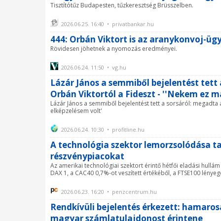
Tisztítótűz Budapesten, tűzkeresztség Brüsszelben.
2026.06.25. 16:40 • privatbankar.hu
444: Orbán Viktort is az aranykonvoj-ügy
Rövidesen jöhetnek a nyomozás eredményei.
2026.06.24. 11:50 • vg.hu
Lázár János a semmiből bejelentést tett 
Orbán Viktortól a Fideszt - ''Nekem ez m
Lázár János a semmiből bejelentést tett a sorsáról: megadta a
elképzelésem volt'
2026.06.24. 10:30 • profitline.hu
A technológia szektor lemorzsolódása t
részvénypiacokat
Az amerikai technológiai szektort érintő hétfői eladási hullám
DAX 1, a CAC40 0,7%-ot veszített értékéből, a FTSE100 lényegé
2026.06.23. 16:20 • penzcentrum.hu
Rendkívüli bejelentés érkezett: hamaro
magyar számlatulajdonost érintene