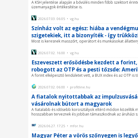
A KSH jelentése alapján a bővülés minden főbb szektort érinte
üzemanyagok értékesítése is.
2026.07.03. 06:05 • vg.hu
Színház volt az egész: hiába a vendégm
szigetekiek, itt a bizonyíték - így trükk
Most is keresnek masszőrt, operátort és munkásokat állatte
2026.07.02. 16:00 • vg.hu
Eszeveszett erősödésbe kezdett a forint, 
robogott az OTP és a pesti tőzsde: Amerik
A forint elképesztő lendületet vett, a BUX index és az OTP is
2026.07.02. 06:00 • profitline.hu
A fiatalok nyitottabbak az impulzusvásá
vásárolnak bútort a magyarok
A fiatalabb és idősebb korosztályok eltérő módon közelítik
hosszabban terveznek és jobban támaszkodnak az áruházi szak
2026.06.27. 17:25 • mfor.hu
Magyar Péter a vörös szőnyegen is legyőz