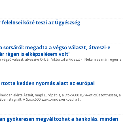
 felelősei közé teszi az Ügyészség
a sorsáról: megadta a végső választ, átveszi-e
ár régen is elképzelésem volt'
 végső választ, átveszi-e Orbán Viktortól a Fideszt - ''Nekem ez már régen is
artotta kedden nyomás alatt az európai
 kedden elérte Ázsiát, majd Európát is, a Stoxx600 0,7%-ot csúszott vissza, a
ben stagnált. A Stoxx600 szektorindexei közül a t ...
san gyökeresen megváltozhat a bankolás, minden