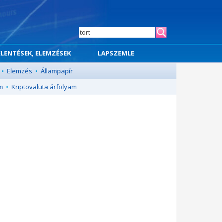
ELENTÉSEK, ELEMZÉSEK
LAPSZEMLE
•
Elemzés
•
Állampapír
m
•
Kriptovaluta árfolyam