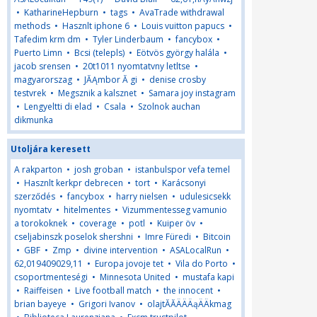
•
KatharineHepburn
•
tags
•
AvaTrade withdrawal
methods
•
Hasznlt iphone 6
•
Louis vuitton papucs
•
Tafedim krm dm
•
Tyler Linderbaum
•
fancybox
•
Puerto Limn
•
Bcsi (telepls)
•
Eötvös györgy halála
•
jacob srensen
•
20t1011 nyomtatvny letltse
•
magyarorszag
•
JĂĄmbor Ă gi
•
denise crosby
testvrek
•
Megsznik a kalsznet
•
Samara joy instagram
•
Lengyeltti di elad
•
Csala
•
Szolnok auchan
dikmunka
Utoljára keresett
A rakparton
•
josh groban
•
istanbulspor vefa temel
•
Hasznlt kerkpr debrecen
•
tort
•
Karácsonyi
szerződés
•
fancybox
•
harry nielsen
•
udulesicsekk
nyomtatv
•
hitelmentes
•
Vizummentesseg vamunio
a torokoknek
•
coverage
•
potl
•
Kuiper öv
•
cseljabinszk poselok shershni
•
Imre Füredi
•
Bitcoin
•
GBF
•
Zmp
•
divine intervention
•
ASALocalRun
•
62,019409029,11
•
Europa jovoje tet
•
Vila do Porto
•
csoportmenteségi
•
Minnesota United
•
mustafa kapi
•
Raiffeisen
•
Live football match
•
the innocent
•
brian bayeye
•
Grigori Ivanov
•
olajtĂĂÄÄÄąÄÄkmag