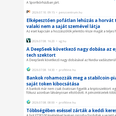
A Sportkórházban járt.
2026.07.10. 09:15 • penzcentrum.hu
Elképesztően pofátlan lehúzás a horvát t
valaki nem a saját szemével látja
Az eset kapcsán a hozzászólók jelentős része magát a teljes h
2026.07.08. 16:20 • vg.hu
A DeepSeek következő nagy dobása az ege
tech szektort
A DeepSeek következő nagy dobásával az Nvidia vadászterül
2026.07.08. 14:30 • profitline.hu
Bankok rohamozzák meg a stabilcoin-piac
saját token kibocsátása
A bankok már nem csak óvatosan figyelik a kriptoszektort: eg
fókusz azonban látványosan eltolódott. A pénzintézetek többsé
2026.07.08. 08:00 • profitline.hu
Többségében eséssel zárták a keddi kere
A brit FTSE100 kivételével tegnap pirosba fordultak a vezető