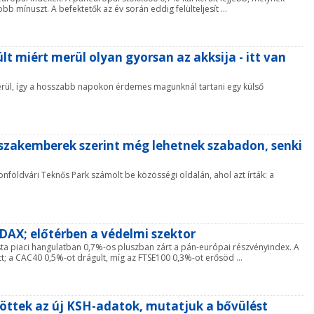
b mínuszt. A befektetők az év során eddig felülteljesít ...
lt miért merül olyan gyorsan az akksija - itt van
erül, így a hosszabb napokon érdemes magunknál tartani egy külső
 szakemberek szerint még lehetnek szabadon, senki
tonföldvári Teknős Park számolt be közösségi oldalán, ahol azt írták: a
 DAX; előtérben a védelmi szektor
sta piaci hangulatban 0,7%-os pluszban zárt a pán-európai részvényindex. A
; a CAC40 0,5%-ot drágult, míg az FTSE100 0,3%-ot erősöd ...
jöttek az új KSH-adatok, mutatjuk a bővülést