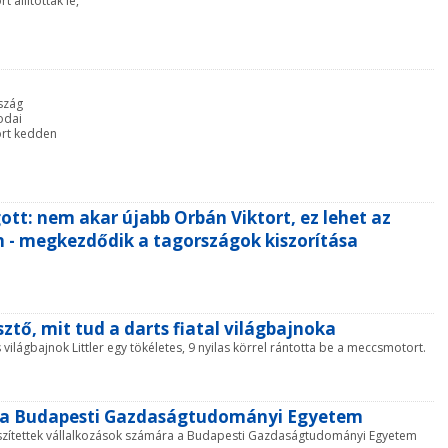
 állítottak le,
rszág
odai
ort kedden
ott: nem akar újabb Orbán Viktort, ez lehet az
n - megkezdődik a tagországok kiszorítása
ztő, mit tud a darts fiatal világbajnoka
világbajnok Littler egy tökéletes, 9 nyilas körrel rántotta be a meccsmotort.
t a Budapesti Gazdaságtudományi Egyetem
szítettek vállalkozások számára a Budapesti Gazdaságtudományi Egyetem