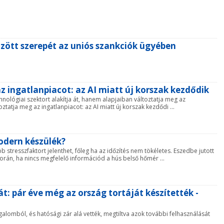
özött szerepét az uniós szankciók ügyében
az ingatlanpiacot: az AI miatt új korszak kezdődik
nológiai szektort alakítja át, hanem alapjaiban változtatja meg az
ztatja meg az ingatlanpiacot: az AI miatt új korszak kezdődi ...
odern készülék?
stresszfaktort jelenthet, főleg ha az időzítés nem tökéletes. Eszedbe jutott
orán, ha nincs megfelelő információd a hús belső hőmér ...
t: pár éve még az ország tortáját készítették -
rgalomból, és hatósági zár alá vették, megtiltva azok további felhasználását