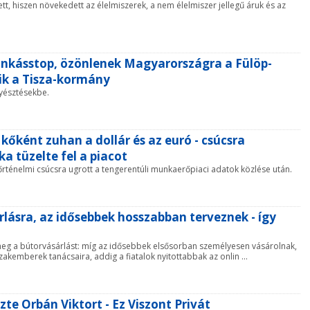
tt, hiszen növekedett az élelmiszerek, a nem élelmiszer jellegű áruk és az
unkásstop, özönlenek Magyarországra a Fülöp-
özik a Tisza-kormány
nyésztésekbe.
kőként zuhan a dollár és az euró - csúcsra
a tüzelte fel a piacot
 tőrténelmi csúcsra ugrott a tengerentúli munkaerőpiaci adatok közlése után.
rlásra, az idősebbek hosszabban terveznek - így
 meg a bútorvásárlást: míg az idősebbek elsősorban személyesen vásárolnak,
emberek tanácsaira, addig a fiatalok nyitottabbak az onlin ...
te Orbán Viktort - Ez Viszont Privát