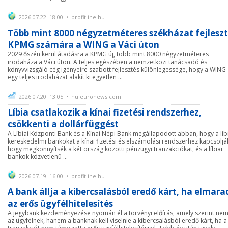
2026.07.22. 18:00 • profitline.hu
Több mint 8000 négyzetméteres székházat fejleszt
KPMG számára a WING a Váci úton
2029 őszén kerül átadásra a KPMG új, több mint 8000 négyzetméteres
irodaháza a Váci úton. A teljes egészében a nemzetközi tanácsadó és
könyvvizsgáló cég igényeire szabott fejlesztés különlegessége, hogy a WING
egy teljes irodaházat alakít ki egyetlen ...
2026.07.20. 13:05 • hu.euronews.com
Líbia csatlakozik a kínai fizetési rendszerhez,
csökkenti a dollárfüggést
A Líbiai Központi Bank és a Kínai Népi Bank megállapodott abban, hogy a líb
kereskedelmi bankokat a kínai fizetési és elszámolási rendszerhez kapcsoljá
hogy megkönnyítsék a két ország közötti pénzügyi tranzakciókat, és a líbiai
bankok közvetlenü ...
2026.07.19. 16:00 • profitline.hu
A bank állja a kibercsalásból eredő kárt, ha elmara
az erős ügyfélhitelesítés
A jegybank kezdeményezése nyomán él a törvényi előírás, amely szerint ne
az ügyfélnek, hanem a banknak kell viselnie a kibercsalásból eredő kárt, ha a