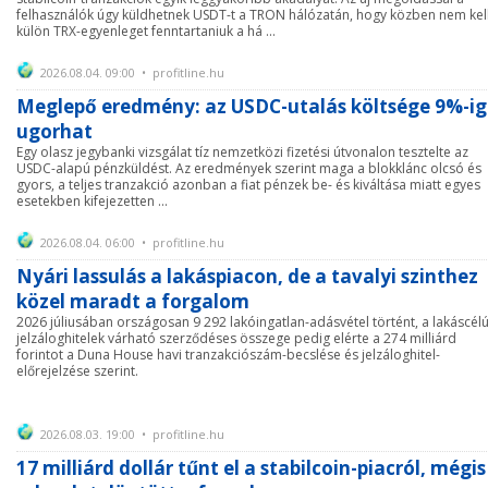
felhasználók úgy küldhetnek USDT-t a TRON hálózatán, hogy közben nem kel
külön TRX-egyenleget fenntartaniuk a há ...
2026.08.04. 09:00 • profitline.hu
Meglepő eredmény: az USDC-utalás költsége 9%-ig
ugorhat
Egy olasz jegybanki vizsgálat tíz nemzetközi fizetési útvonalon tesztelte az
USDC-alapú pénzküldést. Az eredmények szerint maga a blokklánc olcsó és
gyors, a teljes tranzakció azonban a fiat pénzek be- és kiváltása miatt egyes
esetekben kifejezetten ...
2026.08.04. 06:00 • profitline.hu
Nyári lassulás a lakáspiacon, de a tavalyi szinthez
közel maradt a forgalom
2026 júliusában országosan 9 292 lakóingatlan-adásvétel történt, a lakáscél
jelzáloghitelek várható szerződéses összege pedig elérte a 274 milliárd
forintot a Duna House havi tranzakciószám-becslése és jelzáloghitel-
előrejelzése szerint.
2026.08.03. 19:00 • profitline.hu
17 milliárd dollár tűnt el a stabilcoin-piacról, mégis