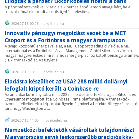
Ellopták a pénzét? Ekkor köteles fizetni a bank
A pénzintézeteknek kell viselnie a kibercsalásból eredő anyagi kárt, ha a
tranzakciónál elmaradt az erős ügyfélhitelesítés.
2026.07.16. 00:05 • profitline.hu
Innovatív pénzügyi megoldást vezet be a MET
Csoport és a Fortinbras a magyar árampiacon
A svájci központú energiavállalat, a MET Csoport trading divíziója, a MET
International és a Fortinbras Asset Management GmbH sikeresen zárta a
magyar nagykereskedelmi villamosenergia-piachoz kötött pénzügyi áramsw
(TBx) tranzakcióját. Az ügylet a ...
2026.07.15. 13:00 • profitline.hu
Eladásra készülhet az USA? 288 millió dollárnyi
lefoglalt kriptó került a Coinbase-re
Az amerikai kormány több mint 288 millió dollár értékű lefoglalt Bitcoint és
Ethereumot mozgatott át a Coinbase Prime platformjára. A tranzakciók
azonnal felkeltették a kriptopiac figyelmét, mivel a befektetők egy része attól
tart, hogy Washington a ...
2026.07.15. 11:55 • novekedes.hu
Nemzetközi befektetők vásároltak tulajdonrészt
Magyarország egyik legkorszerűbb precíziós kkv-