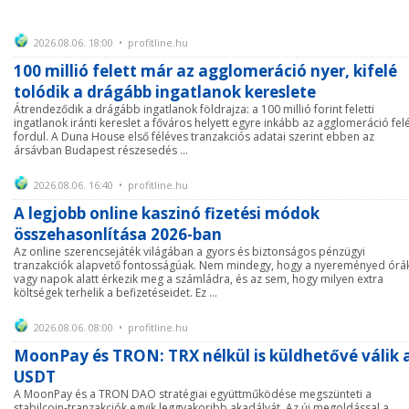
2026.08.06. 18:00 • profitline.hu
100 millió felett már az agglomeráció nyer, kifelé
tolódik a drágább ingatlanok kereslete
Átrendeződik a drágább ingatlanok földrajza: a 100 millió forint feletti
ingatlanok iránti kereslet a főváros helyett egyre inkább az agglomeráció fel
fordul. A Duna House első féléves tranzakciós adatai szerint ebben az
ársávban Budapest részesedés ...
2026.08.06. 16:40 • profitline.hu
A legjobb online kaszinó fizetési módok
összehasonlítása 2026-ban
Az online szerencsejáték világában a gyors és biztonságos pénzügyi
tranzakciók alapvető fontosságúak. Nem mindegy, hogy a nyereményed órá
vagy napok alatt érkezik meg a számládra, és az sem, hogy milyen extra
költségek terhelik a befizetéseidet. Ez ...
2026.08.06. 08:00 • profitline.hu
MoonPay és TRON: TRX nélkül is küldhetővé válik 
USDT
A MoonPay és a TRON DAO stratégiai együttműködése megszünteti a
stabilcoin-tranzakciók egyik leggyakoribb akadályát. Az új megoldással a