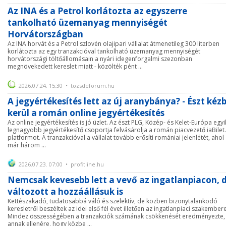
Az INA és a Petrol korlátozta az egyszerre
tankolható üzemanyag mennyiségét
Horvátországban
Az INA horvát és a Petrol szlovén olajipari vállalat átmenetileg 300 literben
korlátozta az egy tranzakcióval tankolható üzemanyag mennyiségét
horvátországi töltőállomásain a nyári idegenforgalmi szezonban
megnövekedett kereslet miatt - közölték pént ...
2026.07.24. 15:30 • tozsdeforum.hu
A jegyértékesítés lett az új aranybánya? - Észt kéz
kerül a román online jegyértékesítés
Az online jegyértékesítés is jó üzlet. Az észt PLG, Közép- és Kelet-Európa egyi
legnagyobb jegyértékesítő csoportja felvásárolja a román piacvezető iaBilet
platformot. A tranzakcióval a vállalat tovább erősíti romániai jelenlétét, ahol
már három ...
2026.07.23. 07:00 • profitline.hu
Nemcsak kevesebb lett a vevő az ingatlanpiacon, 
változott a hozzáállásuk is
Kettészakadó, tudatosabbá váló és szelektív, de közben bizonytalankodó
keresletről beszéltek az idei első fél évet illetően az ingatlanpiaci szakember
Mindez összességében a tranzakciók számának csökkenését eredményezte,
annak ellenére, hogy közbe ...