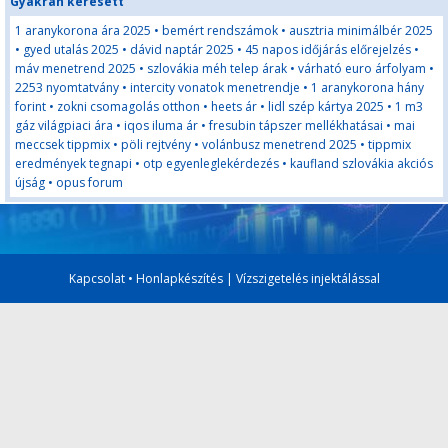
Gyakran keresett
1 aranykorona ára 2025
•
bemért rendszámok
•
ausztria minimálbér 2025
•
gyed utalás 2025
•
dávid naptár 2025
•
45 napos időjárás előrejelzés
•
máv menetrend 2025
•
szlovákia méh telep árak
•
várható euro árfolyam
•
2253 nyomtatvány
•
intercity vonatok menetrendje
•
1 aranykorona hány
forint
•
zokni csomagolás otthon
•
heets ár
•
lidl szép kártya 2025
•
1 m3
gáz világpiaci ára
•
iqos iluma ár
•
fresubin tápszer mellékhatásai
•
mai
meccsek tippmix
•
pöli rejtvény
•
volánbusz menetrend 2025
•
tippmix
eredmények tegnapi
•
otp egyenleglekérdezés
•
kaufland szlovákia akciós
újság
•
opus forum
Kapcsolat
•
Honlapkészítés
|
Vízszigetelés injektálással