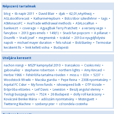
Népszerű tartalmak
blog
•
tb naptr 2011
•
David Blair
•
djak
•
62,01,nAyAhwzj
•
AGLstockforecast
•
KatharineHepburn
•
Bdcs tibor szkesfehrvr
•
tags
•
ASMonacoFC
•
AvaTrade withdrawal methods
•
ASALocalRun
•
bankvezrt
•
coverage
•
Agyaglbak Terry Pratchett
•
a verseny vege
•
fancybox
•
2013 gyes emels
•
149(1)
•
Snack fun popcorn
•
A pillanat
•
Disznflk
•
Vradi Jzsef
•
megmentsk
•
tcskdal
•
2010.vi nyugdjfolystsi
napok
•
michael mayer duration
•
fels ruhzat
•
BobStanley
•
Termostar
kecskemt lls
•
lnnk kellett volna
•
Budapesti
Utoljára keresett
nachon nsingi
•
MSZP kampnydal 2010
•
tranzakcio
•
Csokis méz
•
gabonaĂĄr
•
stephanie robertson
•
northern lights
•
Amy Kincaid
•
Herbie 1966
•
Fehérlófia tartalma röviden
•
miss u
•
EOn
•
5237
•
Woodstock 99 wiki
•
Macska giardia
•
Pepe Reina
•
2308 nyomtatvány
•
Aqvital FC Cskvr
•
My forex funds
•
ishowspeed bdk
•
OTP tözsde
•
Erőpróba előzetes
•
Leif Davis
•
Lewiston
•
Beszlj angolul vlemny
•
Tvolsgi buszjegy vsrls
•
7524
•
26 Budapest
•
dolly roll karácsony
•
Kovácsné Benkei Mária
•
adószám nyomtatvány
•
Mistinguett
•
Twittering Machine
•
szebenyi pter
•
cd tondela costinha