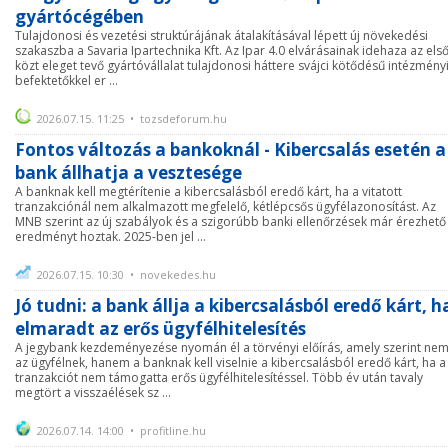
gyártócégében
Tulajdonosi és vezetési struktúrájának átalakításával lépett új növekedési
szakaszba a Savaria Ipartechnika Kft. Az Ipar 4.0 elvárásainak idehaza az els
közt eleget tevő gyártóvállalat tulajdonosi háttere svájci kötődésű intézmény
befektetőkkel er ...
2026.07.15. 11:25 • tozsdeforum.hu
Fontos változás a bankoknál - Kibercsalás esetén a
bank állhatja a vesztesége
A banknak kell megtérítenie a kibercsalásból eredő kárt, ha a vitatott
tranzakciónál nem alkalmazott megfelelő, kétlépcsős ügyfélazonosítást. Az
MNB szerint az új szabályok és a szigorúbb banki ellenőrzések már érezhető
eredményt hoztak. 2025-ben jel ...
2026.07.15. 10:30 • novekedes.hu
Jó tudni: a bank állja a kibercsalásból eredő kárt, h
elmaradt az erős ügyfélhitelesítés
A jegybank kezdeményezése nyomán él a törvényi előírás, amely szerint ne
az ügyfélnek, hanem a banknak kell viselnie a kibercsalásból eredő kárt, ha a
tranzakciót nem támogatta erős ügyfélhitelesítéssel. Több év után tavaly
megtört a visszaélések sz ...
2026.07.14. 14:00 • profitline.hu