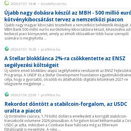
2026.07.07. 14:40 • tozsdeforum.hu
Újabb nagy dobásra készül az MBH - 500 millió eur
kötvénykibocsátást tervez a nemzetközi piacon
Újabb nagy magyar kibocsátó tesztelheti a nemzetközi befektetők étvágyát. 
MBH Bank 500 millió eurós eurókötvény-kibocsátásra készül, kihasználva azt
kedvező piaci környezetet, amely az elmúlt időszakban több hazai szereplő
számára is megnyitotta ...
2026.07.07. 10:30 • profitline.hu
A Stellar blokklánca 2%-ra csökkentette az ENSZ
segélyezési költségeit
Új szintre emeli blokklánc-alapú segélyfizetési rendszerét az ENSZ Fejlesztési
Programja. A UNDP és a Stellar Development Foundation együttműködésén
célja, hogy a gyorsabb, olcsóbb és átláthatóbb digitális kifizetések 2027-re
világszerte megjelenje ...
2026.07.06. 23:00 • profitline.hu
Rekordot döntött a stabilcoin-forgalom, az USDC
uralta a piacot
Új történelmi csúcsra, 1,79 billió dollárra emelkedett a korrigált stabilcoin-
tranzakciók volumene 2026 júniusában. A forgalom közel kétharmadát a Circ
USDC-je adta, miközben a Coinbase Base hálózata még az Ethereum
főhálózatát is megelőzte. A reko ...