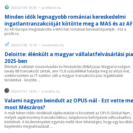
2026.07.09. 04:30 • profitline.hu
Minden idők legnagyobb romániai kereskedelmi
ingatlantranzakcióját kötötte meg a MAS és az AF
Az AFI Europe megvásárolta a MAS hat romániai bevásárlóparkját - írta a
profit.ro.
2026.07.08. 13:55 • novekedes.hu
Deloitte: élénkült a magyar vállalatfelvásárlási pi
2025-ben
Élénkült a vállalati összeolvadás és felvásárlás (M&A) piac Magyarországon;
tavaly 88 tranzakciót zártak, ami 15,8 százalékkal haladja meg az előző évit,
szektorszinten az IT-szektor vált a magyar tranzakciós piac legaktívabb
területévé - közölte ...
2026.07.07. 16:05 • trendfm.hu
Valami nagyon beindult az OPUS-nál - Ezt vette m
most Mészáros?
A múlt héten több rendkívüli tájékoztatást is közzétett az OPUS Global Nyrt.,
melyek sajátrészvény-tranzakciókhoz, tulajdonosi befolyások változásaihoz
kötődnek. A közleményeket egymás mellé téve lehetséges, hogy egy korábbi
bejelentés megvalósulását ...