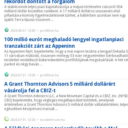
rekordot döntött a forgalom
A stabilcoinok teljes piaci kapitalizációja a májusi történelmi csúcsról 304
milliárd dollár közelébe csökkent. A 17 milliárd dolláros visszaesés első
pillantásra komoly figyelmeztetésnek tűnhet, a háttérben azonban nem egy
újabb Terra-típusú összeom ...
2026.08.01. 12:00 • profitline.hu
100 millió eurót meghaladó lengyel ingatlanpiaci
tranzakciót zárt az Appeninn
Az Appeninn Nyrt. bejelentette, hogy a mai napon lezárta a lengyel Dekada S
11 városban működő, összesen mintegy 53 ezer négyzetméter bérbeadható
területtel rendelkező kiskereskedelmi portfóliójának megvásárlását. A hét ret
parkot és négy bevás ...
2026.07.31. 13:00 • profitline.hu
A Grant Thornton Advisors 5 milliárd dollárért
vásárolja fel a CBIZ-t
A Grant Thornton Advisors LLC, a New Mountain Capital és a CBIZ, Inc. (NYSE
CBZ) bejelentette, hogy végleges megállapodást kötöttek, amelynek
értelmében a Grant Thornton Advisors 5 milliárd dollár vállalatértéken, telje
egészében készpénzes tranzak ...
2026.07.31. 12:20 • tozsdeforum.hu