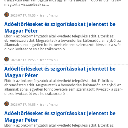
tranzakciót nem támogatta erős ügyfélhitelesítéssel. Több év után tavaly
megtört a visszaélések sz ...
2026.07.17. 19:55 • trendfm.hu
Adóeltörléseket és szigorításokat jelentett be
Magyar Péter
Eltörlik az önkormányzatok által kivethető települési adót. Eltörlik az
ebrendészeti adót. Megszüntetik a bevándorlási különadót, amelyből az
államnak soha, egyetlen forint bevétele sem származott. Kivezetik a szén-
dioxid kvótaadót és a hozzákapcsoló ...
2026.07.17. 19:55 • trendfm.hu
Adóeltörléseket és szigorításokat jelentett be
Magyar Péter
Eltörlik az önkormányzatok által kivethető települési adót. Eltörlik az
ebrendészeti adót. Megszüntetik a bevándorlási különadót, amelyből az
államnak soha, egyetlen forint bevétele sem származott. Kivezetik a szén-
dioxid kvótaadót és a hozzákapcsoló ...
2026.07.17. 19:55 • trendfm.hu
Adóeltörléseket és szigorításokat jelentett be
Magyar Péter
Eltörlik az önkormányzatok által kivethető települési adót. Eltörlik az