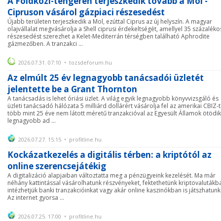
A Földközi-tengeren terjeszkedik tovább a Mol -
Cipruson vásárol gázpiaci részesedést
Újabb területen terjeszkedik a Mol, ezúttal Ciprus az új helyszín. A magyar
olajvállalat megvásárolja a Shell ciprusi érdekeltségét, amellyel 35 százaléko
részesedést szerezhet a Kelet-Mediterrán térségben található Aphrodite
gázmezőben. A tranzakci ...
2026.07.31. 07:10 • tozsdeforum.hu
Az elmúlt 25 év legnagyobb tanácsadói üzletét
jelentette be a Grant Thornton
A tanácsadás is lehet óriási üzlet. A világ egyik legnagyobb könyvvizsgáló és
üzleti tanácsadó hálózata 5 milliárd dollárért vásárolja fel az amerikai CBIZ-t
több mint 25 éve nem látott méretű tranzakcióval az Egyesült Államok ötödik
legnagyobb ad ...
2026.07.27. 15:15 • profitline.hu
Kockázatkezelés a digitális térben: a kriptótól az
online szerencsejátékig
A digitalizáció alapjaiban változtatta meg a pénzügyeink kezelését. Ma már
néhány kattintással vásárolhatunk részvényeket, fektethetünk kriptovalutákb
intézhetjük banki tranzakcióinkat vagy akár online kaszinókban is játszhatunk
Az internet gyorsa ...
2026.07.25. 17:00 • profitline.hu