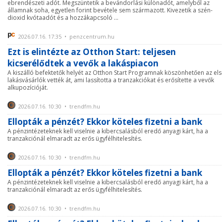
ebrendészeti adót. Megszüntetik a bevándorlási különadót, amelyből az
államnak soha, egyetlen forint bevétele sem származott. Kivezetik a szén-
dioxid kvótaadót és a hozzákapcsoló ...
2026.07.16. 17:35 • penzcentrum.hu
Ezt is elintézte az Otthon Start: teljesen
kicserélődtek a vevők a lakáspiacon
A kiszálló befektetők helyét az Otthon Start Programnak köszönhetően az el
lakásvásárlók vették át, ami lassította a tranzakciókat és erősítette a vevők
alkupozícióját.
2026.07.16. 10:30 • trendfm.hu
Ellopták a pénzét? Ekkor köteles fizetni a bank
A pénzintézeteknek kell viselnie a kibercsalásból eredő anyagi kárt, ha a
tranzakciónál elmaradt az erős ügyfélhitelesítés.
2026.07.16. 10:30 • trendfm.hu
Ellopták a pénzét? Ekkor köteles fizetni a bank
A pénzintézeteknek kell viselnie a kibercsalásból eredő anyagi kárt, ha a
tranzakciónál elmaradt az erős ügyfélhitelesítés.
2026.07.16. 10:30 • trendfm.hu