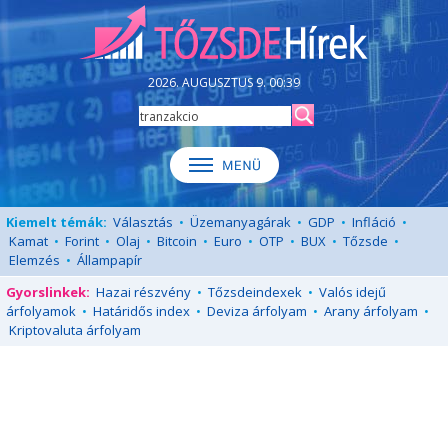
2026. AUGUSZTUS 9. 00:39
Kiemelt témák:
Választás
•
Üzemanyagárak
•
GDP
•
Infláció
•
Kamat
•
Forint
•
Olaj
•
Bitcoin
•
Euro
•
OTP
•
BUX
•
Tőzsde
•
Elemzés
•
Állampapír
Gyorslinkek:
Hazai részvény
•
Tőzsdeindexek
•
Valós idejű
árfolyamok
•
Határidős index
•
Deviza árfolyam
•
Arany árfolyam
•
Kriptovaluta árfolyam