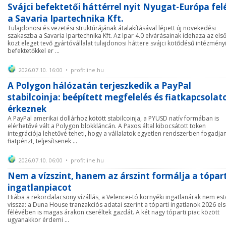
Svájci befektetői háttérrel nyit Nyugat-Európa fel
a Savaria Ipartechnika Kft.
Tulajdonosi és vezetési struktúrájának átalakításával lépett új növekedési
szakaszba a Savaria Ipartechnika Kft. Az Ipar 4.0 elvárásainak idehaza az els
közt eleget tevő gyártóvállalat tulajdonosi háttere svájci kötődésű intézmény
befektetőkkel er ...
2026.07.10. 16:00 • profitline.hu
A Polygon hálózatán terjeszkedik a PayPal
stabilcoinja: beépített megfelelés és fiatkapcsolat
érkeznek
A PayPal amerikai dollárhoz kötött stabilcoinja, a PYUSD natív formában is
elérhetővé vált a Polygon blokkláncán. A Paxos által kibocsátott token
integrációja lehetővé teheti, hogy a vállalatok egyetlen rendszerben fogadja
fiatpénzt, teljesítsenek ...
2026.07.10. 06:00 • profitline.hu
Nem a vízszint, hanem az árszint formálja a tópart
ingatlanpiacot
Hiába a rekordalacsony vízállás, a Velencei-tó környéki ingatlanárak nem est
vissza: a Duna House tranzakciós adatai szerint a tóparti ingatlanok 2026 el
félévében is magas árakon cseréltek gazdát. A két nagy tóparti piac között
ugyanakkor érdemi ...