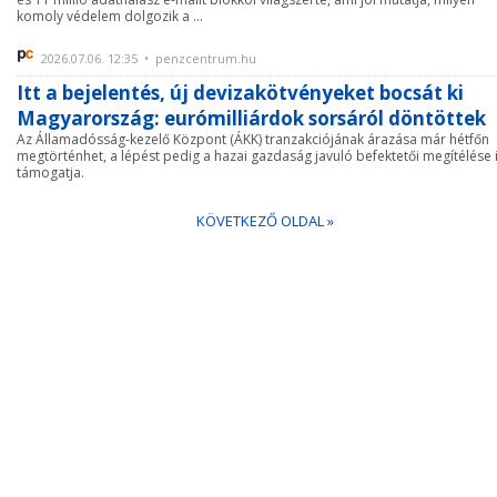
komoly védelem dolgozik a ...
2026.07.06. 12:35 • penzcentrum.hu
Itt a bejelentés, új devizakötvényeket bocsát ki
Magyarország: eurómilliárdok sorsáról döntöttek
Az Államadósság-kezelő Központ (ÁKK) tranzakciójának árazása már hétfőn
megtörténhet, a lépést pedig a hazai gazdaság javuló befektetői megítélése 
támogatja.
KÖVETKEZŐ OLDAL »