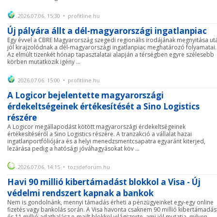
2026.07.06. 15:30 • profitline.hu
Új pályára állt a dél-magyarországi ingatlanpiac
Egy évvel a CBRE Magyarország szegedi regionális irodájának megnyitása ut
jól kirajzolódnak a dél-magyarországi ingatlanpiac meghatározó folyamatai.
Az elmúlt tizenkét hónap tapasztalatai alapján a térségben egyre szélesebb
körben mutatkozik igény ...
2026.07.06. 15:00 • profitline.hu
A Logicor bejelentette magyarországi
érdekeltségeinek értékesítését a Sino Logistics
részére
A Logicor megállapodást kötött magyarországi érdekeltségeinek
értékesítéséről a Sino Logistics részére. A tranzakció a vállalat hazai
ingatlanportfóliójára és a helyi menedzsmentcsapatra egyaránt kiterjed,
lezárása pedig a hatósági jóváhagyásokat köv ...
2026.07.06. 14:15 • tozsdeforum.hu
Havi 90 millió kibertámadást blokkol a Visa - Új
védelmi rendszert kapnak a bankok
Nem is gondolnánk, mennyi támadás érheti a pénzügyeinket egy-egy online
fizetés vagy bankolás során. A Visa havonta csaknem 90 millió kibertámadás
és 11 millió adathalász e-mailt blokkol világszerte, ami jól mutatja, milyen