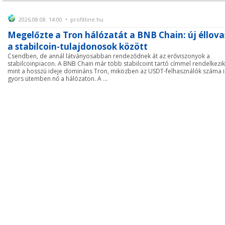
2026.08.08. 14:00 • profitline.hu
Megelőzte a Tron hálózatát a BNB Chain: új éllova
a stabilcoin-tulajdonosok között
Csendben, de annál látványosabban rendeződnek át az erőviszonyok a
stabilcoinpiacon. A BNB Chain már több stabilcoint tartó címmel rendelkezik
mint a hosszú ideje domináns Tron, miközben az USDT-felhasználók száma i
gyors ütemben nő a hálózaton. A ...