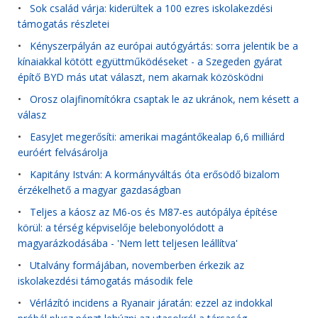
•
Sok család várja: kiderültek a 100 ezres iskolakezdési
támogatás részletei
•
Kényszerpályán az európai autógyártás: sorra jelentik be a
kínaiakkal kötött együttműködéseket - a Szegeden gyárat
építő BYD más utat választ, nem akarnak közösködni
•
Orosz olajfinomítókra csaptak le az ukránok, nem késett a
válasz
•
EasyJet megerősíti: amerikai magántőkealap 6,6 milliárd
euróért felvásárolja
•
Kapitány István: A kormányváltás óta erősödő bizalom
érzékelhető a magyar gazdaságban
•
Teljes a káosz az M6-os és M87-es autópálya építése
körül: a térség képviselője belebonyolódott a
magyarázkodásába - 'Nem lett teljesen leállítva'
•
Utalvány formájában, novemberben érkezik az
iskolakezdési támogatás második fele
•
Vérlázító incidens a Ryanair járatán: ezzel az indokkal