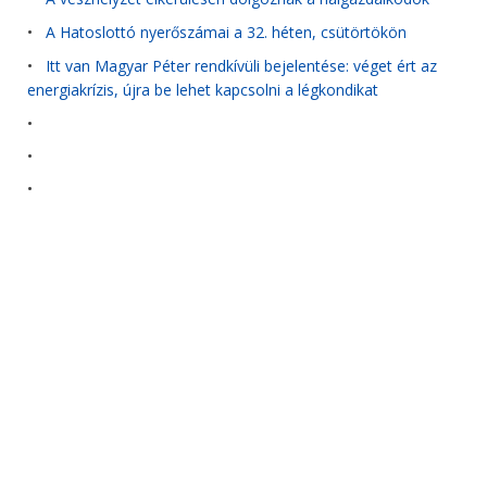
•
A Hatoslottó nyerőszámai a 32. héten, csütörtökön
•
Itt van Magyar Péter rendkívüli bejelentése: véget ért az
energiakrízis, újra be lehet kapcsolni a légkondikat
•
•
•