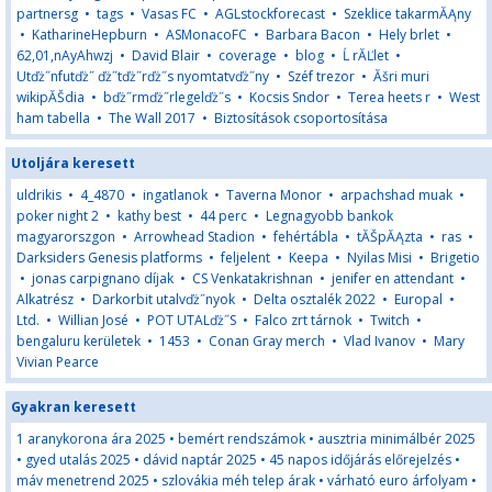
partnersg
•
tags
•
Vasas FC
•
AGLstockforecast
•
Szeklice takarmĂĄny
•
KatharineHepburn
•
ASMonacoFC
•
Barbara Bacon
•
Hely brlet
•
62,01,nAyAhwzj
•
David Blair
•
coverage
•
blog
•
Ĺ rĂĽlet
•
Utďż˝nfutďż˝ ďż˝tďż˝rďż˝s nyomtatvďż˝ny
•
Széf trezor
•
Ăšri muri
wikipĂŠdia
•
bďż˝rmďż˝rlegelďż˝s
•
Kocsis Sndor
•
Terea heets r
•
West
ham tabella
•
The Wall 2017
•
Biztosítások csoportosítása
Utoljára keresett
uldrikis
•
4_4870
•
ingatlanok
•
Taverna Monor
•
arpachshad muak
•
poker night 2
•
kathy best
•
44 perc
•
Legnagyobb bankok
magyarorszgon
•
Arrowhead Stadion
•
fehértábla
•
tĂŠpĂĄzta
•
ras
•
Darksiders Genesis platforms
•
feljelent
•
Keepa
•
Nyilas Misi
•
Brigetio
•
jonas carpignano díjak
•
CS Venkatakrishnan
•
jenifer en attendant
•
Alkatrész
•
Darkorbit utalvďż˝nyok
•
Delta osztalék 2022
•
Europal
•
Ltd.
•
Willian José
•
POT UTALďż˝S
•
Falco zrt tárnok
•
Twitch
•
bengaluru kerületek
•
1453
•
Conan Gray merch
•
Vlad Ivanov
•
Mary
Vivian Pearce
Gyakran keresett
1 aranykorona ára 2025
•
bemért rendszámok
•
ausztria minimálbér 2025
•
gyed utalás 2025
•
dávid naptár 2025
•
45 napos időjárás előrejelzés
•
máv menetrend 2025
•
szlovákia méh telep árak
•
várható euro árfolyam
•