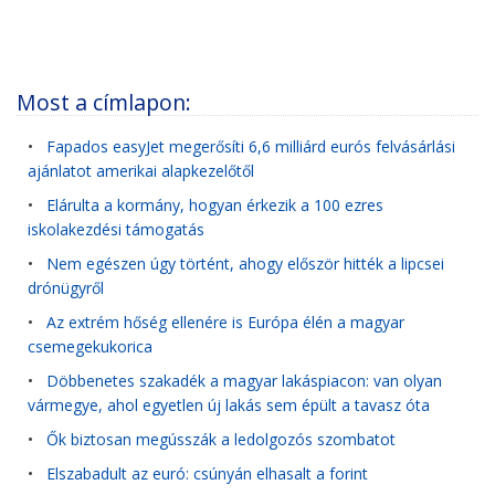
Most a címlapon:
•
Fapados easyJet megerősíti 6,6 milliárd eurós felvásárlási
ajánlatot amerikai alapkezelőtől
•
Elárulta a kormány, hogyan érkezik a 100 ezres
iskolakezdési támogatás
•
Nem egészen úgy történt, ahogy először hitték a lipcsei
drónügyről
•
Az extrém hőség ellenére is Európa élén a magyar
csemegekukorica
•
Döbbenetes szakadék a magyar lakáspiacon: van olyan
vármegye, ahol egyetlen új lakás sem épült a tavasz óta
•
Ők biztosan megússzák a ledolgozós szombatot
•
Elszabadult az euró: csúnyán elhasalt a forint