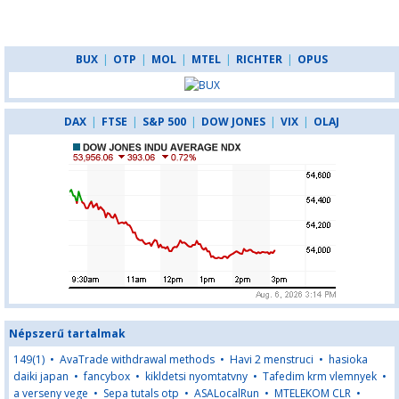
BUX
|
OTP
|
MOL
|
MTEL
|
RICHTER
|
OPUS
DAX
|
FTSE
|
S&P 500
|
DOW JONES
|
VIX
|
OLAJ
Népszerű tartalmak
149(1)
•
AvaTrade withdrawal methods
•
Havi 2 menstruci
•
hasioka
daiki japan
•
fancybox
•
kikldetsi nyomtatvny
•
Tafedim krm vlemnyek
•
a verseny vege
•
Sepa tutals otp
•
ASALocalRun
•
MTELEKOM CLR
•