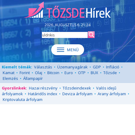
2026. AUGUSZTUS 6. 21:24
Kiemelt témák:
Választás
•
Üzemanyagárak
•
GDP
•
Infláció
•
Kamat
•
Forint
•
Olaj
•
Bitcoin
•
Euro
•
OTP
•
BUX
•
Tőzsde
•
Elemzés
•
Állampapír
Gyorslinkek:
Hazai részvény
•
Tőzsdeindexek
•
Valós idejű
árfolyamok
•
Határidős index
•
Deviza árfolyam
•
Arany árfolyam
•
Kriptovaluta árfolyam