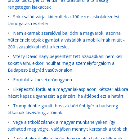
próbál plusz pénzt lehúzni az utasokról a társaság -
rengetegen kiakadtak
•
Sok család várja: kiderültek a 100 ezres iskolakezdési
támogatás részletei
•
Nem akarnak szerelővel bajlódni a magyarok, azonnal
hűtenének: tépik egymást a vásárlók a mobilklímák miatt -
200 százalékkal nőtt a kereslet
•
Vitézy Dávid nagy bejelentést tett Szabadkán: nem kell
sokat várni, ekkor indulhat meg a személyforgalom a
Budapest-Belgrád vasútvonalon
•
Fordulat a lipcsei drónügyben
•
Elképesztő fordulat a magyar lakáspiacon: kétszer akkora
házat kapsz ugyanazért a pénzért, ha átléped ezt a határt
•
Trump dühbe gurult: hosszú börtönt ígér a hadsereg
titkainak kiszivárogtatóinak
•
Vége a titkolózásnak a magyar munkahelyeken: így
tudhatod meg végre, valójában mennyit keresnek a többiek
•
A vészhelyzet elkerülésén dolgoznak a halgazdálkodók